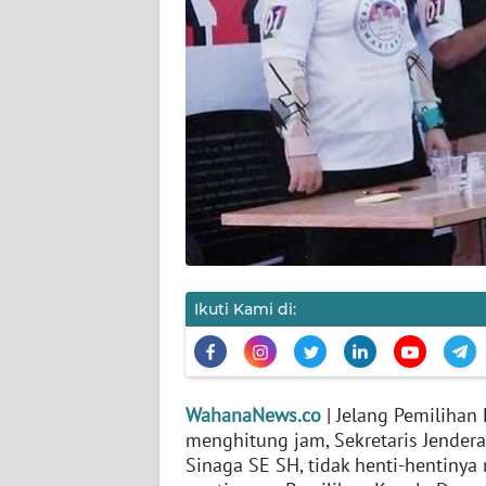
KARIR
DISCLAIMER
Wahana
News
Regional
WN
SUMUT
WN
Ikuti Kami di:
JAKARTA
WN
JABAR
WahanaNews.co
| Jelang Pemilihan 
menghitung jam, Sekretaris Jender
WN
Sinaga SE SH, tidak henti-hentiny
BANTEN