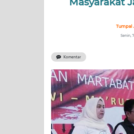
Masyarakat J
INDEKS
BERITA
KONTAK
Tumpal 
KAMI
Senin, 
INFO
IKLAN
Komentar
TENTANG
KAMI
PEDOMAN
MEDIA
SIBER
REDAKSI