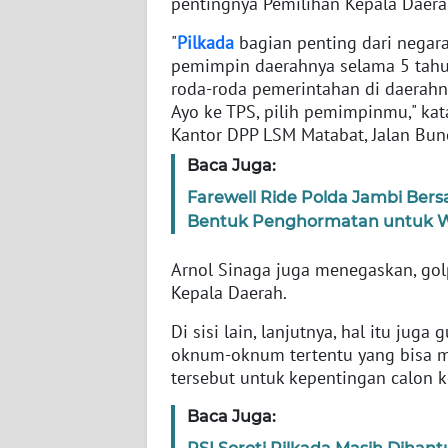
pentingnya Pemilihan Kepala Daera
"
Pilkada
bagian penting dari negar
WN
pemimpin daerahnya selama 5 tahu
NTT
roda-roda pemerintahan di daerahnya
Ayo ke TPS, pilih pemimpinmu," kat
WN
Kantor DPP LSM Matabat, Jalan Bunci
KEPRI
Baca Juga:
Farewell Ride Polda Jambi Ber
WN
PAPUA
Bentuk Penghormatan untuk W
Arnol Sinaga juga menegaskan, gol
WN
Kepala Daerah.
PAPUA
BARAT
Di sisi lain, lanjutnya, hal itu j
oknum-oknum tertentu yang bisa me
WN
tersebut untuk kepentingan calon 
RIAU
Baca Juga:
WN