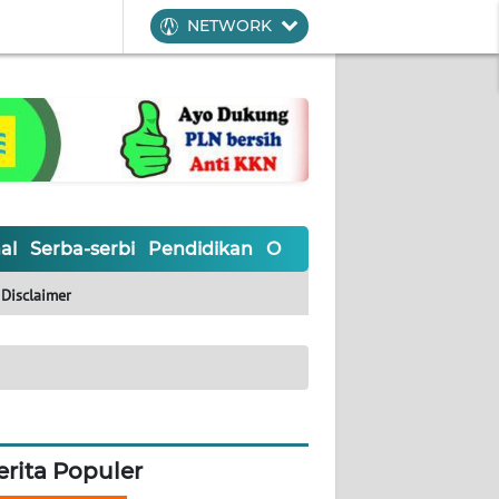
NETWORK
al
Serba-serbi
Pendidikan
Olahraga
Opini
Editoria
Disclaimer
erita Populer