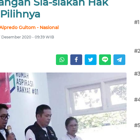
angan Sia-siakan Hak
Pilihnya
#1
Alpredo Gultom - Nasional
7 Desember 2020 - 09:39 WIB
#
#
#
#