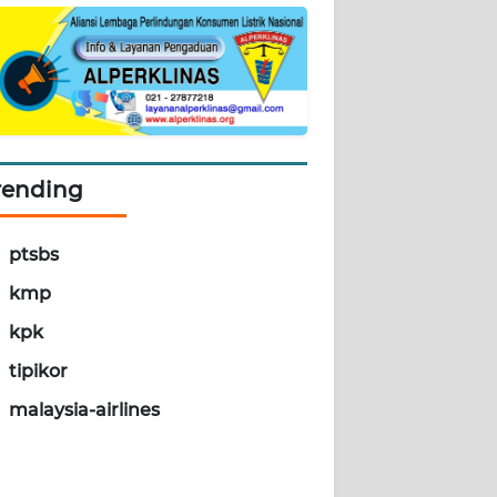
rending
ptsbs
kmp
kpk
tipikor
malaysia-airlines