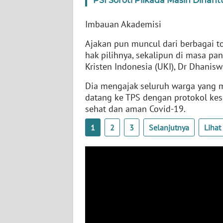
PSI Soroti Pilkada Masih Dihantu
SERAMBI
Imbauan Akademisi
WN
Ajakan pun muncul dari berbagai 
JAMBI
hak pilihnya, sekalipun di masa pan
Kristen Indonesia (UKI), Dr Dhani
WN
SULTRA
Dia mengajak seluruh warga yang me
datang ke TPS dengan protokol ke
WN
sehat dan aman Covid-19.
NTB
1
2
3
Selanjutnya
Liha
WN
SULTENG
WN
SULBAR
WN