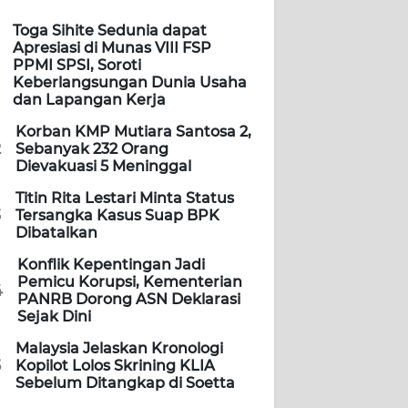
Toga Sihite Sedunia dapat
Apresiasi di Munas VIII FSP
PPMI SPSI, Soroti
Keberlangsungan Dunia Usaha
dan Lapangan Kerja
Korban KMP Mutiara Santosa 2,
2
Sebanyak 232 Orang
Dievakuasi 5 Meninggal
Titin Rita Lestari Minta Status
3
Tersangka Kasus Suap BPK
Dibatalkan
Konflik Kepentingan Jadi
Pemicu Korupsi, Kementerian
4
PANRB Dorong ASN Deklarasi
Sejak Dini
Malaysia Jelaskan Kronologi
5
Kopilot Lolos Skrining KLIA
Sebelum Ditangkap di Soetta