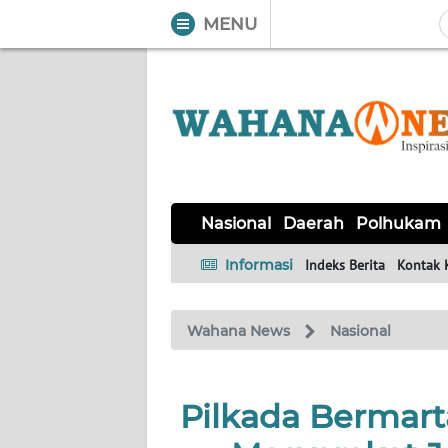
MENU
WAHANA
Tutup
TV
NASIONAL
DAERAH
POLHUKAM
KRIMINAL
EKUIN
SAINS-
KESEHATAN
INTERNASIONAL
Nasional
Daerah
Polhukam
TEKNO
Informasi
Indeks Berita
Kontak 
SERBA-
PENDIDIKAN
OLAHRAGA
OPINI
SERBI
Wahana News
Nasional
EDITORIAL
Pilkada Bermart
Informasi