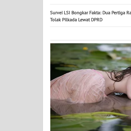
KALTARA
Survei LSI Bongkar Fakta: Dua Pertiga R
WN
Tolak Pilkada Lewat DPRD
KALSEL
WN
KALTIM
WN
SULSEL
WN
GORONTALO
WN
SULUT
WN
MALUKU