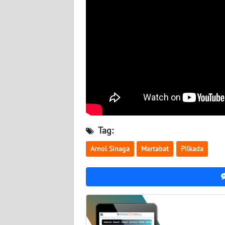
BABEL
WN
SUMBAR
WN
SUMSEL
WN
BENGKULU
Tag:
WN
Arnol Sinaga
Martabat
Pilkada
LAMPUNG
WN
JATENG
WN