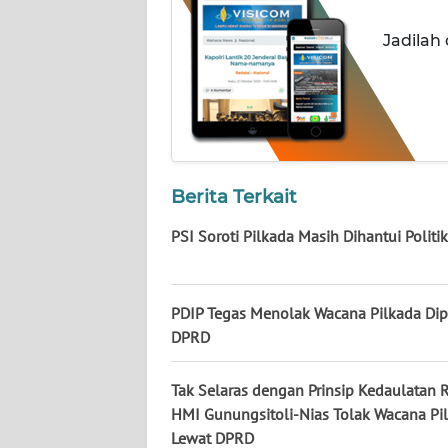
NUSANTARA
Jadilah
WN
JOGJA
WN
JATIM
Berita Terkait
WN
BALI
PSI Soroti Pilkada Masih Dihantui Politi
WN
KALBAR
PDIP Tegas Menolak Wacana Pilkada Dip
DPRD
WN
KALTENG
Tak Selaras dengan Prinsip Kedaulatan R
HMI Gunungsitoli-Nias Tolak Wacana Pi
WN
Lewat DPRD