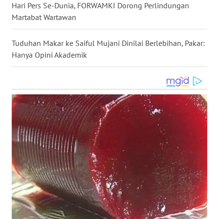
Hari Pers Se-Dunia, FORWAMKI Dorong Perlindungan
WN
Martabat Wartawan
KALTARA
Tuduhan Makar ke Saiful Mujani Dinilai Berlebihan, Pakar:
WN
Hanya Opini Akademik
KALSEL
WN
KALTIM
WN
SULSEL
WN
GORONTALO
WN
SULUT