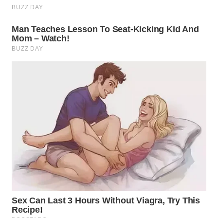
WN
INDRAMAYU
WN
KUNINGAN
WN
MAJALENGKA
WN
SUBANG
WN
SUKABUMI
WN
PURWAKARTA