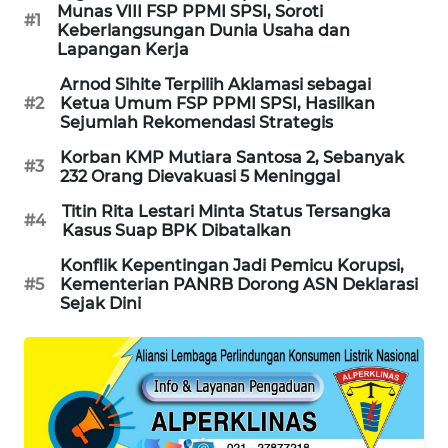
Munas VIII FSP PPMI SPSI, Soroti
#1
Keberlangsungan Dunia Usaha dan
MAWAKA
Lapangan Kerja
ID
Arnod Sihite Terpilih Aklamasi sebagai
#2
Ketua Umum FSP PPMI SPSI, Hasilkan
MARTABAT
Sejumlah Rekomendasi Strategis
NET
Korban KMP Mutiara Santosa 2, Sebanyak
#3
232 Orang Dievakuasi 5 Meninggal
PLN
WATCH
Titin Rita Lestari Minta Status Tersangka
#4
Kasus Suap BPK Dibatalkan
MKLI
Konflik Kepentingan Jadi Pemicu Korupsi,
#5
Kementerian PANRB Dorong ASN Deklarasi
Sejak Dini
LPKKI
LKKI
KOPEKLIN