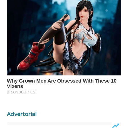
Wahana
Media
Group
WAHANA
NEWS
WAHANA
TANI
WAHANA
ADVOKAT
WAHANA
INFRASTRUKTUR
Advertorial
WAHANA
KONSUMEN