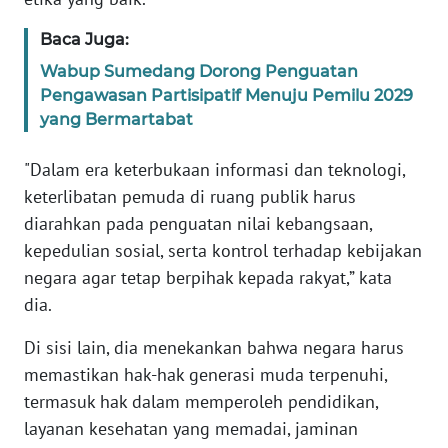
WN
BANTEN
Baca Juga:
Wabup Sumedang Dorong Penguatan
WN
Pengawasan Partisipatif Menuju Pemilu 2029
NTT
yang Bermartabat
WN
"Dalam era keterbukaan informasi dan teknologi,
KEPRI
keterlibatan pemuda di ruang publik harus
diarahkan pada penguatan nilai kebangsaan,
WN
kepedulian sosial, serta kontrol terhadap kebijakan
PAPUA
negara agar tetap berpihak kepada rakyat,” kata
dia.
WN
PAPUA
Di sisi lain, dia menekankan bahwa negara harus
BARAT
memastikan hak-hak generasi muda terpenuhi,
termasuk hak dalam memperoleh pendidikan,
WN
layanan kesehatan yang memadai, jaminan
RIAU