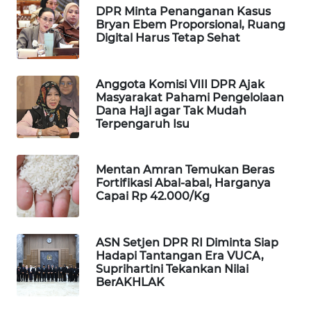
DPR Minta Penanganan Kasus
WAHANA
Bryan Ebem Proporsional, Ruang
SPORT
Digital Harus Tetap Sehat
WAHANA
UMKM
Anggota Komisi VIII DPR Ajak
Masyarakat Pahami Pengelolaan
Dana Haji agar Tak Mudah
WAHANA
Terpengaruh Isu
SELEB
Mentan Amran Temukan Beras
WAHANA
Fortifikasi Abal-abal, Harganya
PERSONA
Capai Rp 42.000/Kg
WAHANA
OTOMOTIF
ASN Setjen DPR RI Diminta Siap
Hadapi Tantangan Era VUCA,
Suprihartini Tekankan Nilai
WAHANA
BerAKHLAK
HEALTH