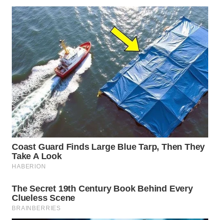
WN
NATUNA
WN
BINTAN
WN
MANDALIKA
WN
LIKUPANG
WN
LABUANBAJO
WN
BORNEO