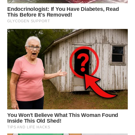
WN
MALUKU
WN
MALUT
WN
DAIRI
WN
DANAU
TOBA
WN
NIAS
WN
LANGKAT