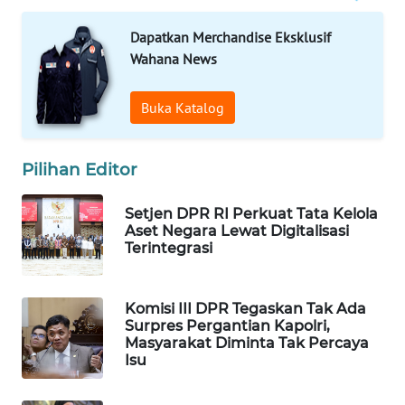
WAHANA
Dapatkan Merchandise Eksklusif
LISTRIK
Wahana News
WAHANA
Buka Katalog
TRAVEL
WAHANA
Pilihan Editor
TV
Setjen DPR RI Perkuat Tata Kelola
WAHANANEWS
Aset Negara Lewat Digitalisasi
ID
Terintegrasi
WAHANANEWS
Komisi III DPR Tegaskan Tak Ada
CO ID
Surpres Pergantian Kapolri,
Masyarakat Diminta Tak Percaya
Isu
WAHANANEWS
NET