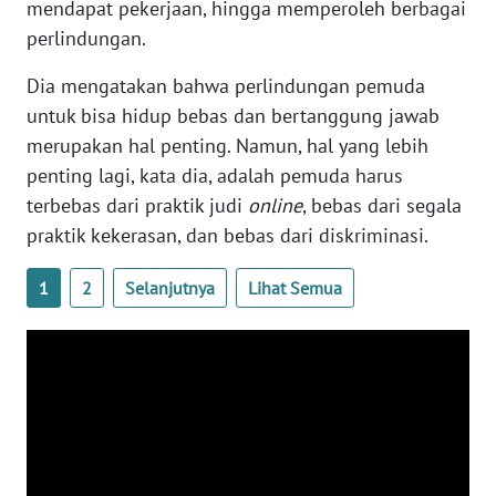
mendapat pekerjaan, hingga memperoleh berbagai
perlindungan.
WN
SERAMBI
Dia mengatakan bahwa perlindungan pemuda
untuk bisa hidup bebas dan bertanggung jawab
WN
JAMBI
merupakan hal penting. Namun, hal yang lebih
penting lagi, kata dia, adalah pemuda harus
WN
terbebas dari praktik judi
online
, bebas dari segala
SULTRA
praktik kekerasan, dan bebas dari diskriminasi.
WN
1
2
Selanjutnya
Lihat Semua
NTB
WN
SULTENG
WN
SULBAR