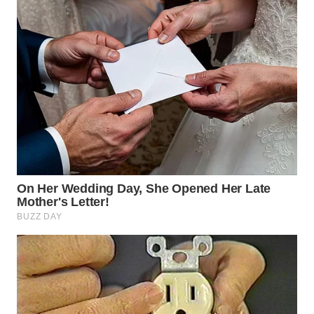
TAPANULI
TENGAH
WN DELI
SERDANG
WN
TEBING
TINGGI
WN
PAKPAK
WN
KARAWANG
WN
BEKASI