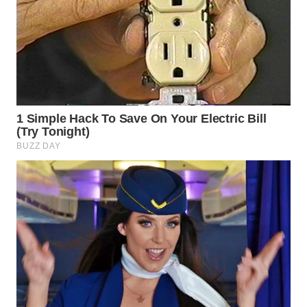
WN
BOGOR
WN
DEPOK
WN
TAPANULI
UTARA
WN
SAMOSIR
WN
PADANG
LAWAS