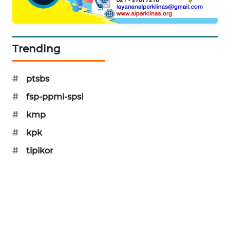
PORTAL
KONSUMEN
Trending
FORWAMKI
ALPERKLINAS
#
ptsbs
#
fsp-ppmi-spsi
FORJASIDA
#
kmp
TAMBANG
#
kpk
NEWS
#
tipikor
SITUNGIR
NEWS
SIDIKALANG
NEWS