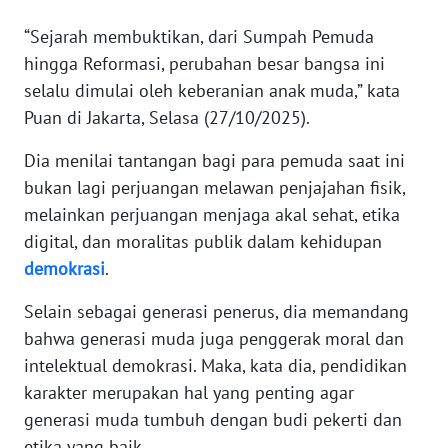
“Sejarah membuktikan, dari Sumpah Pemuda
KARIR
hingga Reformasi, perubahan besar bangsa ini
selalu dimulai oleh keberanian anak muda,” kata
DISCLAIMER
Puan di Jakarta, Selasa (27/10/2025).
Wahana
Dia menilai tantangan bagi para pemuda saat ini
News
bukan lagi perjuangan melawan penjajahan fisik,
Regional
melainkan perjuangan menjaga akal sehat, etika
digital, dan moralitas publik dalam kehidupan
WN
SUMUT
demokrasi
.
Selain sebagai generasi penerus, dia memandang
WN
bahwa generasi muda juga penggerak moral dan
JAKARTA
intelektual demokrasi. Maka, kata dia, pendidikan
WN
karakter merupakan hal yang penting agar
JABAR
generasi muda tumbuh dengan budi pekerti dan
etika yang baik.