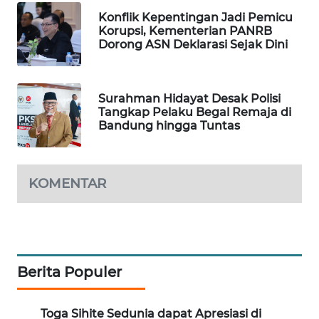
WAHANA
Konflik Kepentingan Jadi Pemicu
DESA
Korupsi, Kementerian PANRB
Dorong ASN Deklarasi Sejak Dini
WISATA
LAPAK
WAHANA
Surahman Hidayat Desak Polisi
Tangkap Pelaku Begal Remaja di
Bandung hingga Tuntas
Wahana
Network
KOMENTAR
KONSUMEN
LISTRIK
MASYARAKAT
KELISTRIKAN
Berita Populer
WALINKI
ID
Toga Sihite Sedunia dapat Apresiasi di