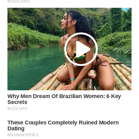
WN
PRIANGAN
TIMUR
WN
SEMARANG
WN
SOLO
WN
BOROBUDUR
WN
MADURA
WN
SURABAYA