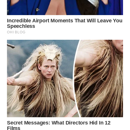
WN
SUMEDANG
WN
CIANJUR
WN
KEPULAUAN
SERIBU
WN
TANGERANG
WN
BINJAI
WN
CIREBON