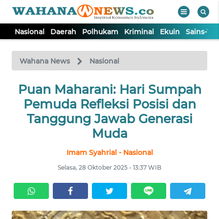
Nasional
Daerah
Polhukam
Kriminal
Ekuin
Sains-Te
WAHANA
Tutup
TV
Wahana News
Nasional
NASIONAL
Puan Maharani: Hari Sumpah
Pemuda Refleksi Posisi dan
DAERAH
Tanggung Jawab Generasi
Muda
POLHUKAM
Imam Syahrial - Nasional
Selasa, 28 Oktober 2025 - 13:37 WIB
KRIMINAL
EKUIN