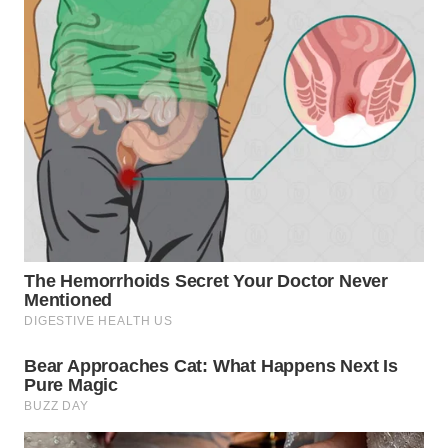
WN
TAPANULI
SELATAN
WN
TANJUNG
LESUNG
WN
KARO
WN
SIMALUNGUN
WN
LABUHANBATU
WN