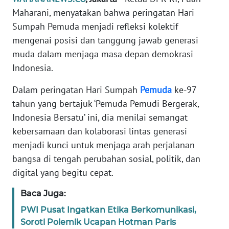
Informasi
Maharani, menyatakan bahwa peringatan Hari
Sumpah Pemuda menjadi refleksi kolektif
INDEKS
BERITA
mengenai posisi dan tanggung jawab generasi
muda dalam menjaga masa depan demokrasi
KONTAK
Indonesia.
KAMI
Dalam peringatan Hari Sumpah
Pemuda
ke-97
INFO
tahun yang bertajuk ‘Pemuda Pemudi Bergerak,
IKLAN
Indonesia Bersatu’ ini, dia menilai semangat
kebersamaan dan kolaborasi lintas generasi
TENTANG
menjadi kunci untuk menjaga arah perjalanan
KAMI
bangsa di tengah perubahan sosial, politik, dan
digital yang begitu cepat.
PEDOMAN
MEDIA
Baca Juga:
SIBER
PWI Pusat Ingatkan Etika Berkomunikasi,
Soroti Polemik Ucapan Hotman Paris
REDAKSI