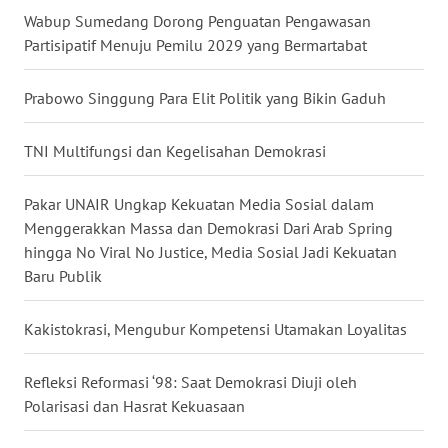
Wabup Sumedang Dorong Penguatan Pengawasan
WN
Partisipatif Menuju Pemilu 2029 yang Bermartabat
NUSANTARA
Prabowo Singgung Para Elit Politik yang Bikin Gaduh
WN
JOGJA
TNI Multifungsi dan Kegelisahan Demokrasi
WN
JATIM
Pakar UNAIR Ungkap Kekuatan Media Sosial dalam
Menggerakkan Massa dan Demokrasi Dari Arab Spring
WN
hingga No Viral No Justice, Media Sosial Jadi Kekuatan
BALI
Baru Publik
WN
Kakistokrasi, Mengubur Kompetensi Utamakan Loyalitas
KALBAR
Refleksi Reformasi ‘98: Saat Demokrasi Diuji oleh
WN
Polarisasi dan Hasrat Kekuasaan
KALTENG