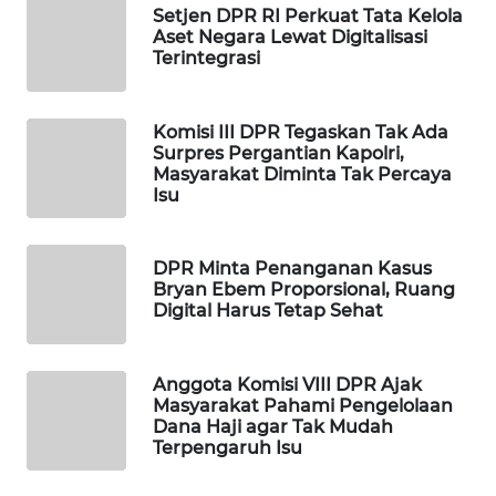
Setjen DPR RI Perkuat Tata Kelola
WAHANA
Aset Negara Lewat Digitalisasi
LISTRIK
Terintegrasi
WAHANA
Komisi III DPR Tegaskan Tak Ada
TRAVEL
Surpres Pergantian Kapolri,
Masyarakat Diminta Tak Percaya
Isu
WAHANA
TV
DPR Minta Penanganan Kasus
WAHANANEWS
Bryan Ebem Proporsional, Ruang
ID
Digital Harus Tetap Sehat
WAHANANEWS
CO ID
Anggota Komisi VIII DPR Ajak
Masyarakat Pahami Pengelolaan
Dana Haji agar Tak Mudah
WAHANANEWS
Terpengaruh Isu
NET