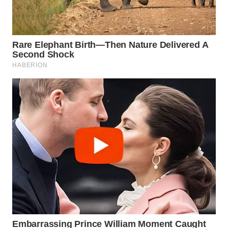
WN
PRIANGAN
TIMUR
WN
SEMARANG
WN
SOLO
WN
BOROBUDUR
WN
MADURA
WN
SURABAYA