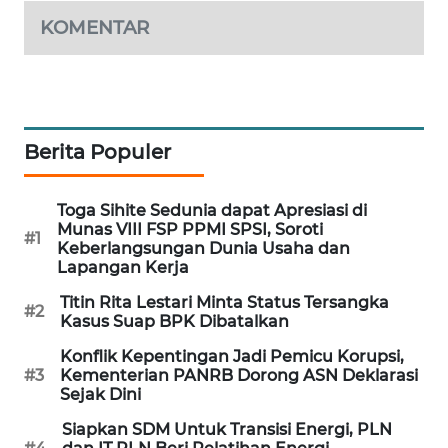
KOMENTAR
WAHANA
SPORT
WAHANA
UMKM
Berita Populer
WAHANA
SELEB
Toga Sihite Sedunia dapat Apresiasi di
Munas VIII FSP PPMI SPSI, Soroti
#1
WAHANA
Keberlangsungan Dunia Usaha dan
Lapangan Kerja
PERSONA
Titin Rita Lestari Minta Status Tersangka
#2
Kasus Suap BPK Dibatalkan
WAHANA
OTOMOTIF
Konflik Kepentingan Jadi Pemicu Korupsi,
#3
Kementerian PANRB Dorong ASN Deklarasi
Sejak Dini
WAHANA
HEALTH
Siapkan SDM Untuk Transisi Energi, PLN