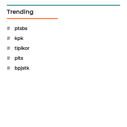
MAWAKA
Trending
ID
#
ptsbs
MARTABAT
NET
#
kpk
#
tipikor
PLN
WATCH
#
plts
#
bpjstk
MKLI
LPKKI
LKKI
KOPEKLIN