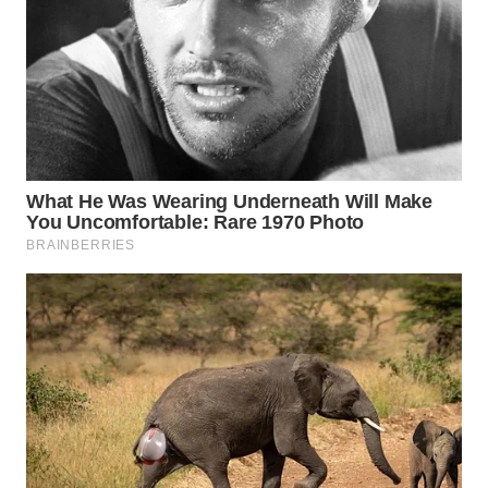
WN
INDRAMAYU
WN
KUNINGAN
WN
MAJALENGKA
WN
SUBANG
WN
SUKABUMI
WN
PURWAKARTA