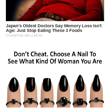
WN
KALTARA
WN
KALSEL
WN
KALTIM
WN
SULSEL
WN
GORONTALO
WN
SULUT