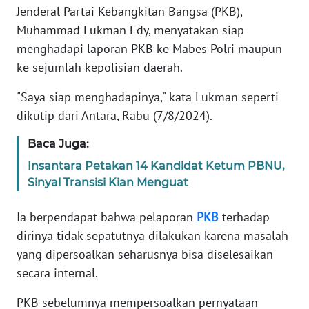
Informasi
Jenderal Partai Kebangkitan Bangsa (PKB),
Muhammad Lukman Edy, menyatakan siap
INDEKS
menghadapi laporan PKB ke Mabes Polri maupun
BERITA
ke sejumlah kepolisian daerah.
KONTAK
"Saya siap menghadapinya," kata Lukman seperti
KAMI
dikutip dari Antara, Rabu (7/8/2024).
INFO
Baca Juga:
IKLAN
Insantara Petakan 14 Kandidat Ketum PBNU,
Sinyal Transisi Kian Menguat
TENTANG
KAMI
Ia berpendapat bahwa pelaporan
PKB
terhadap
dirinya tidak sepatutnya dilakukan karena masalah
PEDOMAN
yang dipersoalkan seharusnya bisa diselesaikan
MEDIA
SIBER
secara internal.
PKB sebelumnya mempersoalkan pernyataan
REDAKSI