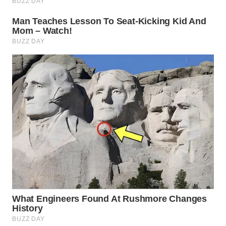
TAPANULI
TENGAH
WN DELI
SERDANG
WN
TEBING
TINGGI
WN
PAKPAK
WN
KARAWANG
WN
BEKASI