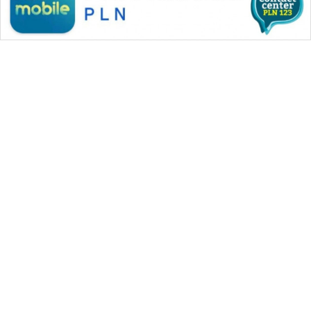
SONYA
ASA
NEWS
WAHANA MEDIA GROUP
|
|
|
WAHANA NEWS co
WAHANA TANI
WAHANA ADVOKAT
|
|
WAHANA INFRASTRUKTUR
WAHANA KONSUMEN
|
|
|
WAHANA LISTRIK
WAHANA TRAVEL
WAHANA TV
|
|
|
WAHANANEWS id
WAHANANEWS CO ID
WAHANANEWS NET
|
|
|
WAHANA SPORT ID
Wahana UMKM
Wahana Seleb
|
|
|
Wahana Persona
Wahana Otomotif
Wahana Health