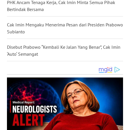
PHK Ancam Tenaga Kerja, Cak Imin Minta Semua Pihak
WN
Bertindak Bersama
NUSANTARA
Cak Imin Mengaku Menerima Pesan dari Presiden Prabowo
WN
Subianto
JOGJA
Disebut Prabowo “Kembali Ke Jalan Yang Benar”, Cak Imin
WN
‘Auto‘ Semangat
JATIM
WN
BALI
WN
KALBAR
WN
KALTENG