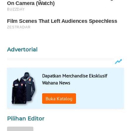
WN
NATUNA
WN
BINTAN
Advertorial
WN
MANDALIKA
WN
Dapatkan Merchandise Eksklusif
LIKUPANG
Wahana News
WN
Buka Katalog
LABUANBAJO
WN
Pilihan Editor
BORNEO