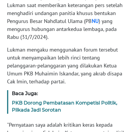
Lukman saat memberikan keterangan pers setelah
menghadiri undangan panitia khusus bentukan
KARIR
Pengurus Besar Nahdlatul Ulama (PB
NU
) yang
mengurus hubungan antarkedua lembaga, pada
DISCLAIMER
Rabu (31/7/2024).
Wahana
Lukman mengaku menggunakan forum tersebut
News
Regional
untuk menyampaikan lebih rinci tentang
pelanggaran-pelanggaran yang dilakukan Ketua
WN
Umum PKB Muhaimin Iskandar, yang akrab disapa
SUMUT
Cak Imin, terhadap partai.
WN
Baca Juga:
JAKARTA
PKB Dorong Pembatasan Kompetisi Politik,
Pilkada Jadi Sorotan
WN
JABAR
"Pernyataan saya adalah kritikan keras kepada