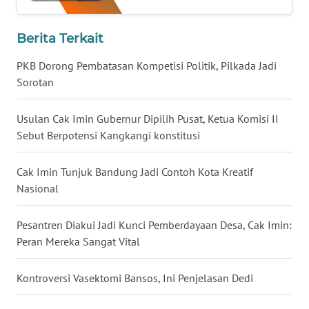
WN
BABEL
Berita Terkait
PKB Dorong Pembatasan Kompetisi Politik, Pilkada Jadi
WN
Sorotan
SUMBAR
Usulan Cak Imin Gubernur Dipilih Pusat, Ketua Komisi II
WN
Sebut Berpotensi Kangkangi konstitusi
SUMSEL
Cak Imin Tunjuk Bandung Jadi Contoh Kota Kreatif
WN
BENGKULU
Nasional
WN
Pesantren Diakui Jadi Kunci Pemberdayaan Desa, Cak Imin:
LAMPUNG
Peran Mereka Sangat Vital
WN
Kontroversi Vasektomi Bansos, Ini Penjelasan Dedi
JATENG