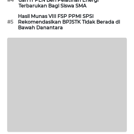
#4
dan IT PLN Beri Pelatihan Energi
Terbarukan Bagi Siswa SMA
WAHANA
DESA
Hasil Munas VIII FSP PPMI SPSI
WISATA
#5
Rekomendasikan BPJSTK Tidak Berada di
Bawah Danantara
LAPAK
WAHANA
Wahana
Network
KONSUMEN
LISTRIK
MASYARAKAT
KELISTRIKAN
WALINKI
ID