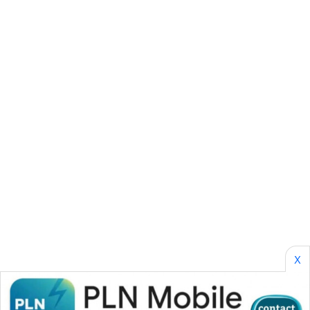
CILEUNGSI
NEWS
BERKAT
NEWS
BERAMPU
NEWS
ANUGERAH
NEWS
AKHLAK
ID
X
PERAPKI
NEWS