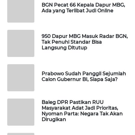
BGN Pecat 66 Kepala Dapur MBG,
Wahana
Ada yang Terlibat Judi Online
Media
Group
WAHANA
950 Dapur MBG Masuk Radar BGN,
NEWS
Tak Penuhi Standar Bisa
Langsung Ditutup
WAHANA
TANI
Prabowo Sudah Panggil Sejumlah
WAHANA
Calon Gubernur BI, Siapa Saja?
ADVOKAT
WAHANA
Baleg DPR Pastikan RUU
INFRASTRUKTUR
Masyarakat Adat Jadi Prioritas,
Nyoman Parta: Negara Tak Akan
Dirugikan
WAHANA
KONSUMEN