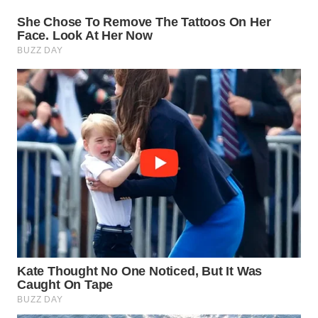
WN
BOGOR
WN
DEPOK
WN
TAPANULI
UTARA
WN
SAMOSIR
WN
PADANG
LAWAS