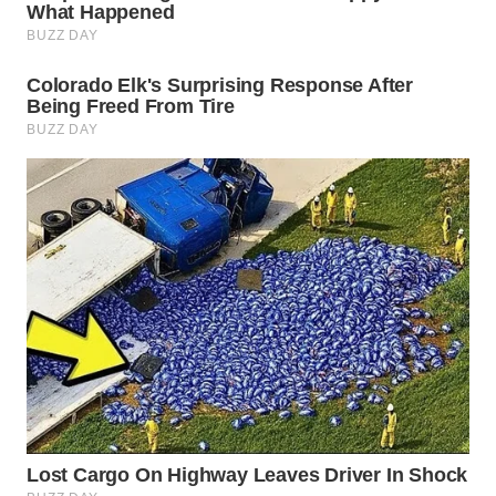
WN
TAPANULI
SELATAN
WN
TANJUNG
LESUNG
WN
KARO
WN
SIMALUNGUN
WN
LABUHANBATU
WN