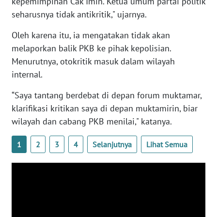
kepemimpinan Cak Imin. Ketua umum partai politik
WN
seharusnya tidak antikritik," ujarnya.
BANTEN
Oleh karena itu, ia mengatakan tidak akan
WN
melaporkan balik PKB ke pihak kepolisian.
NTT
Menurutnya, otokritik masuk dalam wilayah
internal.
WN
KEPRI
“Saya tantang berdebat di depan forum muktamar,
klarifikasi kritikan saya di depan muktamirin, biar
WN
wilayah dan cabang PKB menilai," katanya.
PAPUA
1
2
3
4
Selanjutnya
Lihat Semua
WN
PAPUA
BARAT
WN
RIAU