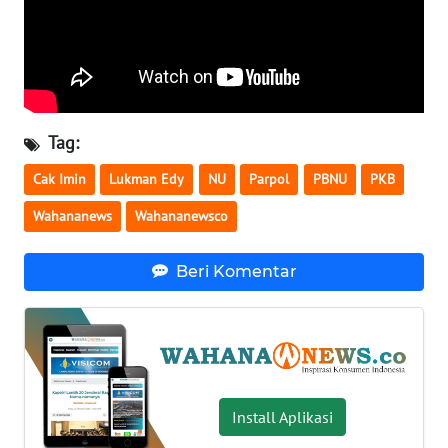
WN
SERAMBI
WN
JAMBI
Tag:
Cak Imin
Lukman Edy
NU
Parpol
PBNU
PKB
WN
SULTRA
Wahananews
Wahananewsco
WN
Beri Komentar
NTB
WN
SULTENG
WN
Install Aplikasi
SULBAR