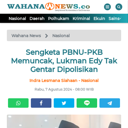
Nasional
Daerah
Polhukam
Kriminal
Ekuin
Sains-Te
WAHANA
Tutup
TV
Wahana News
Nasional
NASIONAL
Sengketa PBNU-PKB
Memuncak, Lukman Edy Tak
DAERAH
Gentar Dipolisikan
Indra Lesmana Siahaan - Nasional
POLHUKAM
Rabu, 7 Agustus 2024 - 08:00 WIB
KRIMINAL
EKUIN