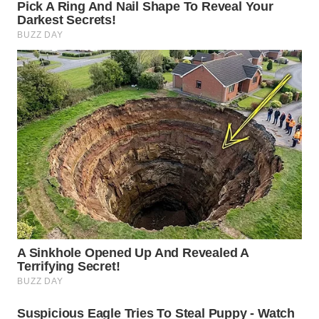
WN
MALUKU
WN
MALUT
WN
DAIRI
WN
DANAU
TOBA
WN
NIAS
WN
LANGKAT