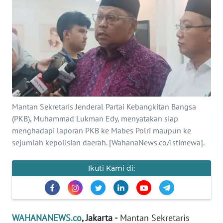
SAINS-TEKNO
KESEHATAN
INTERNASIONAL
SERBA-SERBI
Mantan Sekretaris Jenderal Partai Kebangkitan Bangsa
PENDIDIKAN
(PKB), Muhammad Lukman Edy, menyatakan siap
menghadapi laporan PKB ke Mabes Polri maupun ke
sejumlah kepolisian daerah. [WahanaNews.co/Istimewa].
OLAHRAGA
Ikuti Kami di:
OPINI
EDITORIAL
WAHANANEWS.co
, Jakarta -
Mantan Sekretaris