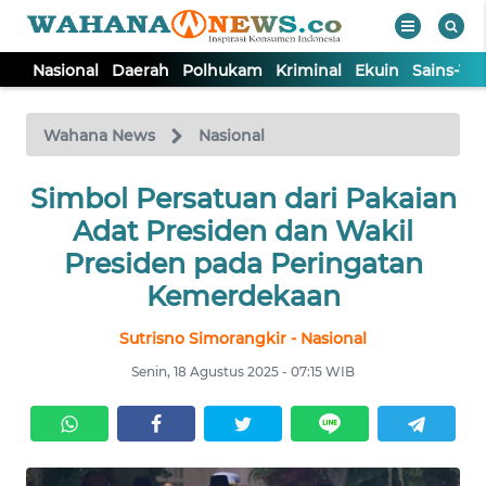
Nasional
Daerah
Polhukam
Kriminal
Ekuin
Sains-Te
WAHANA
Tutup
TV
Wahana News
Nasional
Simbol Persatuan dari Pakaian
NASIONAL
Adat Presiden dan Wakil
DAERAH
Presiden pada Peringatan
Kemerdekaan
POLHUKAM
Sutrisno Simorangkir - Nasional
Senin, 18 Agustus 2025 - 07:15 WIB
KRIMINAL
EKUIN