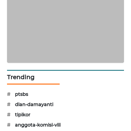
SIBARAGAS
NEWS
METRO
SIANTAR
NEWS
METRO
MEDAN
NEWS
Trending
METRO
JAKARTA
#
ptsbs
NEWS
#
dian-damayanti
KRT
#
tipikor
NEWS
#
anggota-komisi-viii