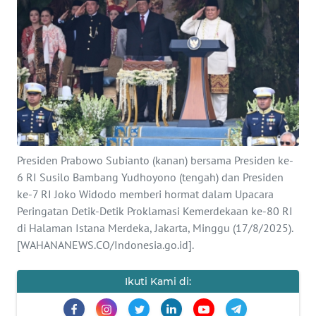
SAINS-TEKNO
KESEHATAN
INTERNASIONAL
SERBA-SERBI
Presiden Prabowo Subianto (kanan) bersama Presiden ke-
PENDIDIKAN
6 RI Susilo Bambang Yudhoyono (tengah) dan Presiden
ke-7 RI Joko Widodo memberi hormat dalam Upacara
OLAHRAGA
Peringatan Detik-Detik Proklamasi Kemerdekaan ke-80 RI
di Halaman Istana Merdeka, Jakarta, Minggu (17/8/2025).
OPINI
[WAHANANEWS.CO/Indonesia.go.id].
Ikuti Kami di:
EDITORIAL