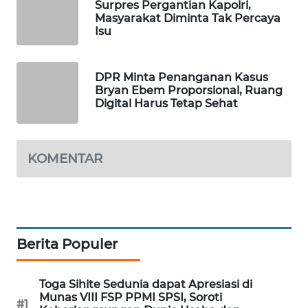
Surpres Pergantian Kapolri,
Masyarakat Diminta Tak Percaya
MAWAKA
Isu
ID
MARTABAT
DPR Minta Penanganan Kasus
NET
Bryan Ebem Proporsional, Ruang
Digital Harus Tetap Sehat
PLN
WATCH
KOMENTAR
MKLI
LPKKI
Berita Populer
LKKI
Toga Sihite Sedunia dapat Apresiasi di
KOPEKLIN
Munas VIII FSP PPMI SPSI, Soroti
#1