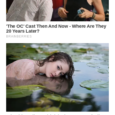
WN
NATUNA
WN
BINTAN
WN
MANDALIKA
WN
LIKUPANG
WN
LABUANBAJO
WN
BORNEO