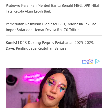
Prabowo Kerahkan Menteri Bantu Benahi MBG, DPR Nilai
WN
Tata Kelola Akan Lebih Baik
NUSANTARA
Pemerintah Resmikan Biodiesel B50, Indonesia Tak Lagi
WN
JOGJA
Impor Solar dan Hemat Devisa Rp170 Triliun
WN
Komisi I DPR Dukung Perpres Pertahanan 2025-2029,
JATIM
Dave: Penting Jaga Keutuhan Bangsa
WN
BALI
WN
KALBAR
WN
KALTENG