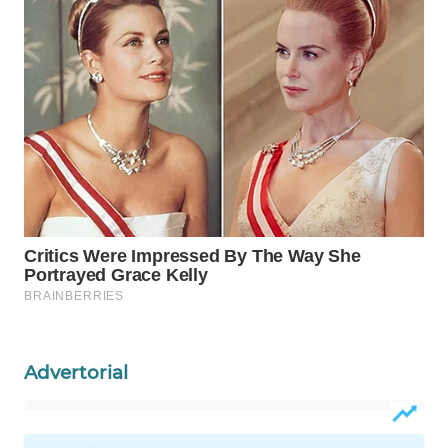
WAHANA
LISTRIK
WAHANA
TRAVEL
WAHANA
TV
WAHANANEWS
ID
WAHANANEWS
CO ID
Advertorial
WAHANANEWS
NET