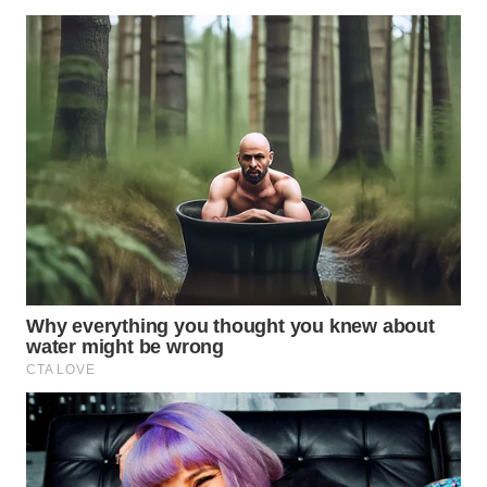
WN
INDRAMAYU
WN
KUNINGAN
WN
MAJALENGKA
WN
SUBANG
WN
SUKABUMI
WN
PURWAKARTA