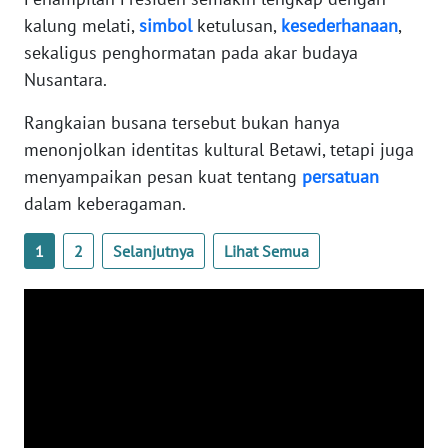
WN
kalung melati,
simbol
ketulusan,
kesederhanaan
,
BANTEN
sekaligus penghormatan pada akar budaya
Nusantara.
WN
NTT
Rangkaian busana tersebut bukan hanya
menonjolkan identitas kultural Betawi, tetapi juga
WN
menyampaikan pesan kuat tentang
persatuan
KEPRI
dalam keberagaman.
WN
1
2
Selanjutnya
Lihat Semua
PAPUA
WN
PAPUA
BARAT
WN
RIAU