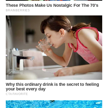
WN
MALUKU
WN
MALUT
WN
DAIRI
WN
DANAU
TOBA
WN
NIAS
WN
LANGKAT