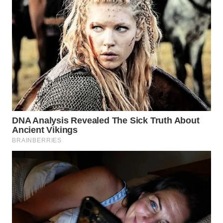
TAPANULI
TENGAH
WN DELI
SERDANG
WN
TEBING
TINGGI
WN
PAKPAK
WN
KARAWANG
WN
BEKASI