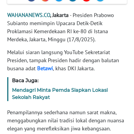
Informasi
WAHANANEWS.CO
, Jakarta
- Presiden Prabowo
INDEKS
BERITA
Subianto memimpin Upacara Detik-Detik
Proklamasi Kemerdekaan RI ke-80 di Istana
KONTAK
Merdeka, Jakarta, Minggu (17/8/2025).
KAMI
Melalui siaran langsung YouTube Sekretariat
INFO
Presiden, tampak Presiden hadir dengan balutan
IKLAN
busana adat
Betawi
, khas DKI Jakarta.
Baca Juga:
TENTANG
KAMI
Mendagri Minta Pemda Siapkan Lokasi
Sekolah Rakyat
PEDOMAN
MEDIA
Penampilannya sederhana namun sarat makna,
SIBER
menggabungkan nilai tradisi lokal dengan nuansa
elegan yang merefleksikan jiwa kebangsaan.
REDAKSI