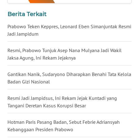
WN
Berita Terkait
BABEL
Prabowo Teken Keppres, Leonard Eben Simanjuntak Resmi
WN
Jadi Jampidum
SUMBAR
Resmi, Prabowo Tunjuk Asep Nana Mulyana Jadi Wakil
WN
Jaksa Agung, Ini Rekam Jejaknya
SUMSEL
Gantikan Nanik, Sudaryono Diharapkan Benahi Tata Kelola
WN
Badan Gizi Nasional
BENGKULU
Resmi Jadi Jampidsus, Ini Rekam Jejak Kuntadi yang
WN
Tangani Deretan Kasus Korupsi Besar
LAMPUNG
Hotman Paris Pasang Badan, Sebut Febrie Adriansyah
WN
Kebanggaan Presiden Prabowo
JATENG