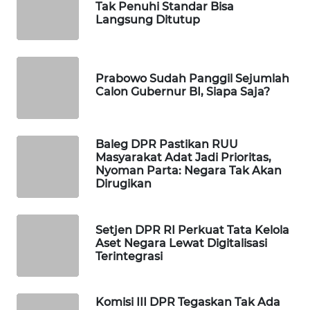
Tak Penuhi Standar Bisa
WAHANA
Langsung Ditutup
DESA
WISATA
Prabowo Sudah Panggil Sejumlah
LAPAK
Calon Gubernur BI, Siapa Saja?
WAHANA
Wahana
Network
Baleg DPR Pastikan RUU
Masyarakat Adat Jadi Prioritas,
Nyoman Parta: Negara Tak Akan
KONSUMEN
Dirugikan
LISTRIK
Setjen DPR RI Perkuat Tata Kelola
MASYARAKAT
Aset Negara Lewat Digitalisasi
KELISTRIKAN
Terintegrasi
WALINKI
ID
Komisi III DPR Tegaskan Tak Ada