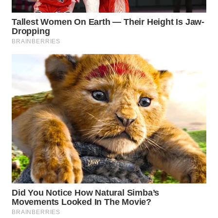
WN
SUMEDANG
WN
CIANJUR
WN
KEPULAUAN
SERIBU
WN
TANGERANG
WN
BINJAI
WN
CIREBON