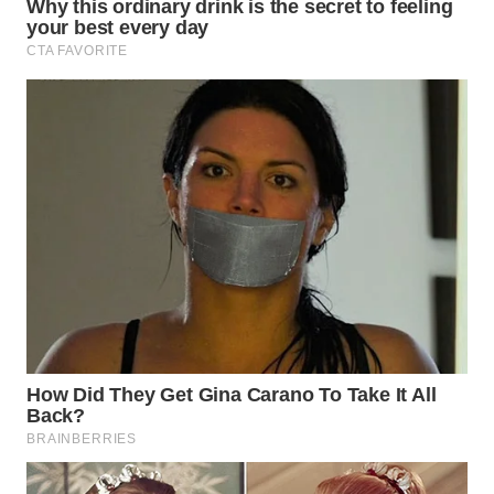
Wahana
Media
Group
WAHANA
NEWS
WAHANA
TANI
WAHANA
ADVOKAT
WAHANA
INFRASTRUKTUR
WAHANA
KONSUMEN