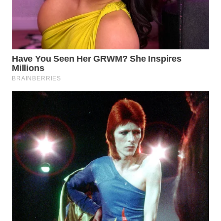
WN
KALTARA
WN
KALSEL
WN
KALTIM
WN
SULSEL
WN
GORONTALO
WN
SULUT