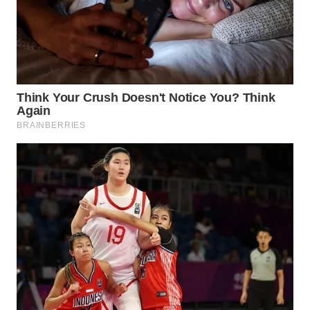
WN
BOGOR
WN
DEPOK
WN
TAPANULI
UTARA
WN
SAMOSIR
WN
PADANG
LAWAS