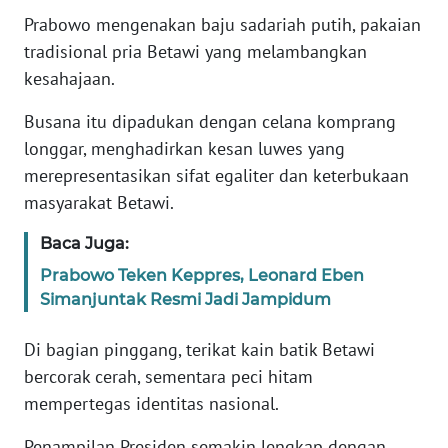
Prabowo mengenakan baju sadariah putih, pakaian
KARIR
tradisional pria Betawi yang melambangkan
kesahajaan.
DISCLAIMER
Busana itu dipadukan dengan celana komprang
longgar, menghadirkan kesan luwes yang
Wahana
News
merepresentasikan sifat egaliter dan keterbukaan
Regional
masyarakat Betawi.
WN
Baca Juga:
SUMUT
Prabowo Teken Keppres, Leonard Eben
Simanjuntak Resmi Jadi Jampidum
WN
JAKARTA
Di bagian pinggang, terikat kain batik Betawi
bercorak cerah, sementara peci hitam
WN
mempertegas identitas nasional.
JABAR
Penampilan Presiden semakin lengkap dengan