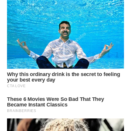
WN
TAPANULI
SELATAN
WN
TANJUNG
LESUNG
WN
KARO
WN
SIMALUNGUN
WN
LABUHANBATU
WN