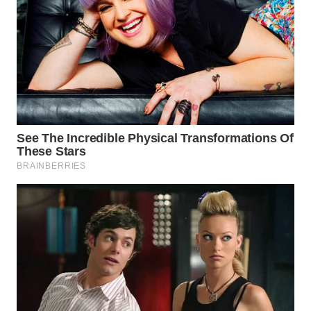
WN
PRIANGAN
TIMUR
WN
SEMARANG
WN
SOLO
WN
BOROBUDUR
WN
MADURA
WN
SURABAYA