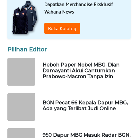
Dapatkan Merchandise Eksklusif
WAHANA
Wahana News
SPORT
Buka Katalog
WAHANA
UMKM
Pilihan Editor
WAHANA
SELEB
Heboh Paper Nobel MBG, Dian
Damayanti Akui Cantumkan
WAHANA
Prabowo-Macron Tanpa Izin
PERSONA
WAHANA
BGN Pecat 66 Kepala Dapur MBG,
OTOMOTIF
Ada yang Terlibat Judi Online
WAHANA
HEALTH
950 Dapur MBG Masuk Radar BGN,