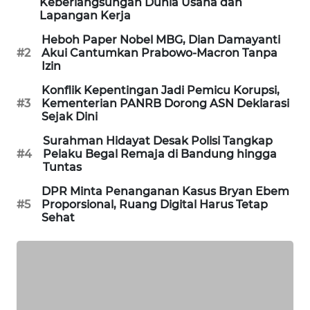
Keberlangsungan Dunia Usaha dan
PORTAL
Lapangan Kerja
KONSUMEN
Heboh Paper Nobel MBG, Dian Damayanti
#2
Akui Cantumkan Prabowo-Macron Tanpa
FORWAMKI
Izin
Konflik Kepentingan Jadi Pemicu Korupsi,
ALPERKLINAS
#3
Kementerian PANRB Dorong ASN Deklarasi
Sejak Dini
FORJASIDA
Surahman Hidayat Desak Polisi Tangkap
#4
Pelaku Begal Remaja di Bandung hingga
Tuntas
TAMBANG
NEWS
DPR Minta Penanganan Kasus Bryan Ebem
#5
Proporsional, Ruang Digital Harus Tetap
Sehat
SITUNGIR
NEWS
SIDIKALANG
NEWS