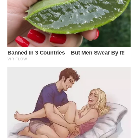
WN
SUMEDANG
WN
CIANJUR
WN
KEPULAUAN
SERIBU
WN
TANGERANG
WN
BINJAI
WN
CIREBON