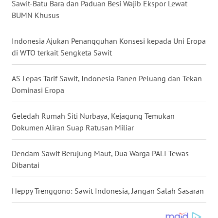
Sawit-Batu Bara dan Paduan Besi Wajib Ekspor Lewat
WN
BUMN Khusus
NUSANTARA
Indonesia Ajukan Penangguhan Konsesi kepada Uni Eropa
WN
di WTO terkait Sengketa Sawit
JOGJA
AS Lepas Tarif Sawit, Indonesia Panen Peluang dan Tekan
WN
Dominasi Eropa
JATIM
Geledah Rumah Siti Nurbaya, Kejagung Temukan
WN
Dokumen Aliran Suap Ratusan Miliar
BALI
Dendam Sawit Berujung Maut, Dua Warga PALI Tewas
WN
Dibantai
KALBAR
Heppy Trenggono: Sawit Indonesia, Jangan Salah Sasaran
WN
KALTENG