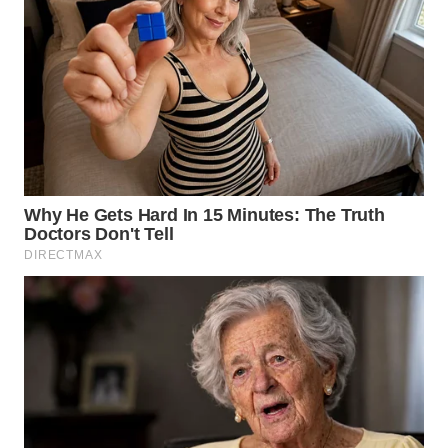
WN
MALUKU
WN
MALUT
WN
DAIRI
WN
DANAU
TOBA
WN
NIAS
WN
LANGKAT