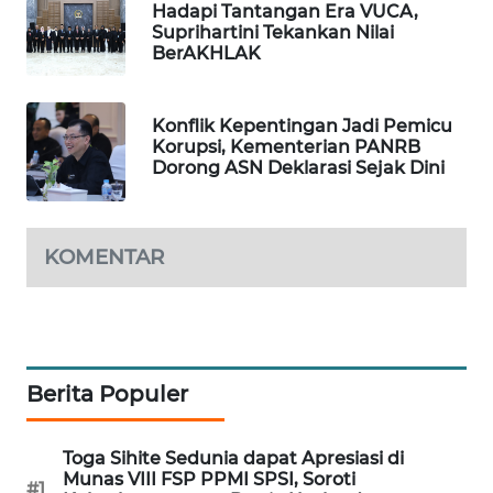
Hadapi Tantangan Era VUCA,
WAHANA
Suprihartini Tekankan Nilai
SPORT
BerAKHLAK
WAHANA
Konflik Kepentingan Jadi Pemicu
UMKM
Korupsi, Kementerian PANRB
Dorong ASN Deklarasi Sejak Dini
WAHANA
SELEB
KOMENTAR
WAHANA
PERSONA
WAHANA
OTOMOTIF
Berita Populer
WAHANA
Toga Sihite Sedunia dapat Apresiasi di
HEALTH
Munas VIII FSP PPMI SPSI, Soroti
#1