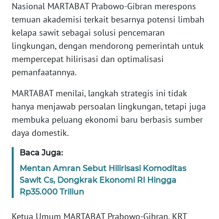
Informasi
Nasional MARTABAT Prabowo-Gibran merespons
temuan akademisi terkait besarnya potensi limbah
INDEKS
kelapa sawit sebagai solusi pencemaran
BERITA
lingkungan, dengan mendorong pemerintah untuk
mempercepat hilirisasi dan optimalisasi
KONTAK
pemanfaatannya.
KAMI
MARTABAT menilai, langkah strategis ini tidak
INFO
hanya menjawab persoalan lingkungan, tetapi juga
IKLAN
membuka peluang ekonomi baru berbasis sumber
daya domestik.
TENTANG
KAMI
Baca Juga:
Mentan Amran Sebut Hilirisasi Komoditas
PEDOMAN
MEDIA
Sawit Cs, Dongkrak Ekonomi RI Hingga
SIBER
Rp35.000 Triliun
Ketua Umum MARTABAT Prabowo-Gibran, KRT
REDAKSI