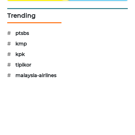
MAWAKA
Trending
ID
MARTABAT
#
ptsbs
NET
#
kmp
#
kpk
PLN
WATCH
#
tipikor
#
malaysia-airlines
MKLI
LPKKI
LKKI
KOPEKLIN