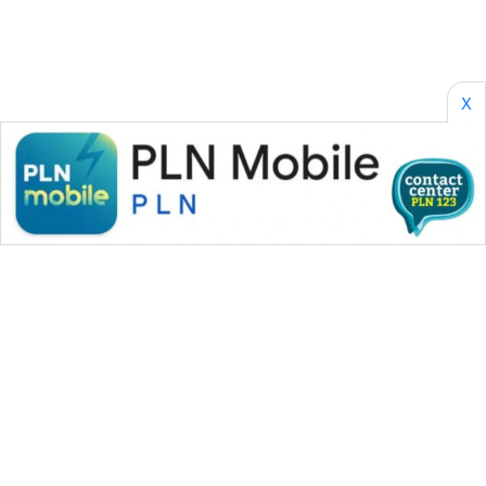
SONYA
ASA
NEWS
X
WAHANA MEDIA GROUP