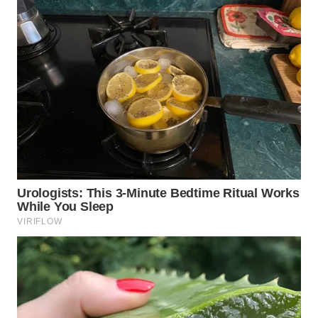
WN
BOGOR
WN
DEPOK
WN
TAPANULI
UTARA
WN
SAMOSIR
WN
PADANG
LAWAS