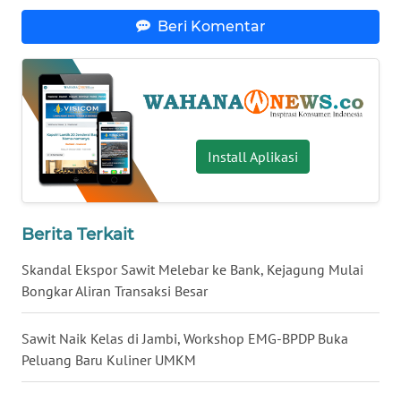
WN
Beri Komentar
BABEL
WN
SUMBAR
Install Aplikasi
WN
SUMSEL
WN
Berita Terkait
BENGKULU
Skandal Ekspor Sawit Melebar ke Bank, Kejagung Mulai
Bongkar Aliran Transaksi Besar
WN
LAMPUNG
Sawit Naik Kelas di Jambi, Workshop EMG-BPDP Buka
WN
Peluang Baru Kuliner UMKM
JATENG