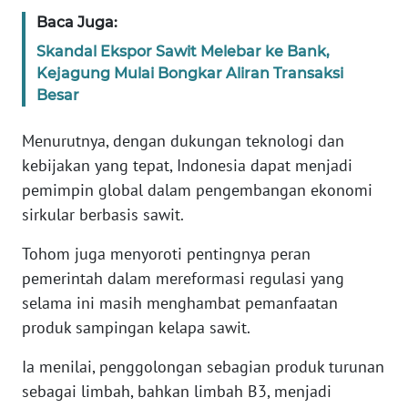
WN
Baca Juga:
BANTEN
Skandal Ekspor Sawit Melebar ke Bank,
Kejagung Mulai Bongkar Aliran Transaksi
WN
Besar
NTT
Menurutnya, dengan dukungan teknologi dan
WN
kebijakan yang tepat, Indonesia dapat menjadi
KEPRI
pemimpin global dalam pengembangan ekonomi
sirkular berbasis sawit.
WN
PAPUA
Tohom juga menyoroti pentingnya peran
pemerintah dalam mereformasi regulasi yang
WN
selama ini masih menghambat pemanfaatan
PAPUA
BARAT
produk sampingan kelapa sawit.
Ia menilai, penggolongan sebagian produk turunan
WN
sebagai limbah, bahkan limbah B3, menjadi
RIAU