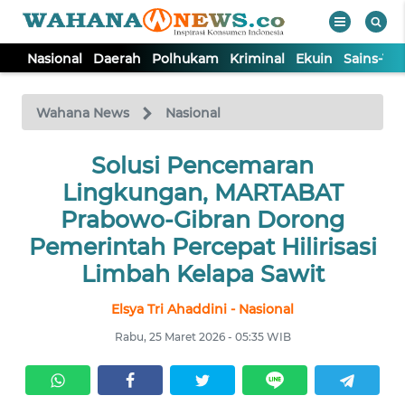
Nasional
Daerah
Polhukam
Kriminal
Ekuin
Sains-Te
WAHANA
Tutup
TV
Wahana News
Nasional
NASIONAL
Solusi Pencemaran
Lingkungan, MARTABAT
DAERAH
Prabowo-Gibran Dorong
Pemerintah Percepat Hilirisasi
POLHUKAM
Limbah Kelapa Sawit
Elsya Tri Ahaddini - Nasional
KRIMINAL
Rabu, 25 Maret 2026 - 05:35 WIB
EKUIN