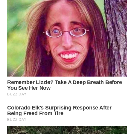
WN
PRIANGAN
TIMUR
WN
SEMARANG
WN
SOLO
WN
BOROBUDUR
WN
MADURA
WN
SURABAYA