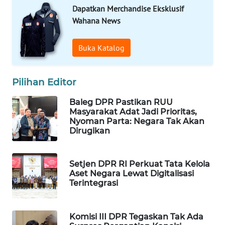
Dapatkan Merchandise Eksklusif
Wahana
Wahana News
Media
Group
Buka Katalog
WAHANA
NEWS
Pilihan Editor
WAHANA
TANI
Baleg DPR Pastikan RUU
Masyarakat Adat Jadi Prioritas,
Nyoman Parta: Negara Tak Akan
WAHANA
Dirugikan
ADVOKAT
Setjen DPR RI Perkuat Tata Kelola
WAHANA
Aset Negara Lewat Digitalisasi
INFRASTRUKTUR
Terintegrasi
WAHANA
KONSUMEN
Komisi III DPR Tegaskan Tak Ada