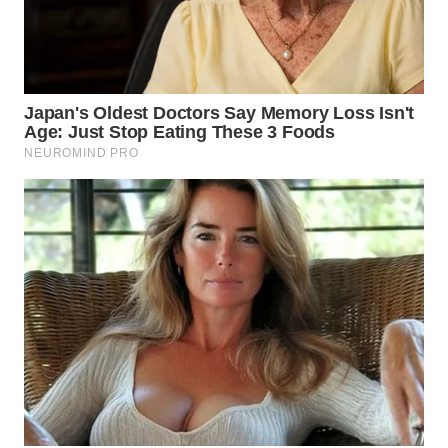
WN
TAPANULI
SELATAN
WN
TANJUNG
LESUNG
WN
KARO
WN
SIMALUNGUN
WN
LABUHANBATU
WN