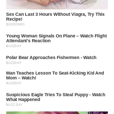
WN
INDRAMAYU
WN
KUNINGAN
WN
MAJALENGKA
WN
SUBANG
WN
SUKABUMI
WN
PURWAKARTA