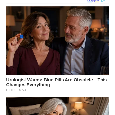
WN
KALTARA
WN
KALSEL
WN
KALTIM
WN
SULSEL
WN
GORONTALO
WN
SULUT