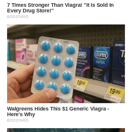
TAPANULI
TENGAH
WN DELI
SERDANG
WN
TEBING
TINGGI
WN
PAKPAK
WN
KARAWANG
WN
BEKASI