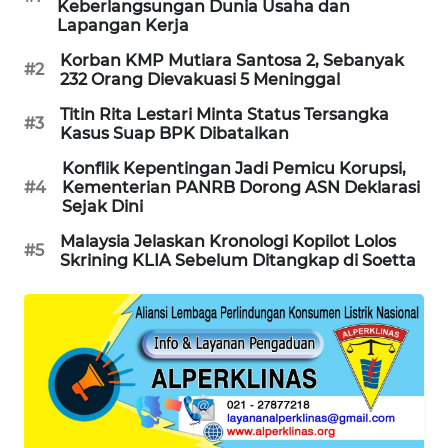
Keberlangsungan Dunia Usaha dan
WAHANA
Lapangan Kerja
DESA
Korban KMP Mutiara Santosa 2, Sebanyak
WISATA
#2
232 Orang Dievakuasi 5 Meninggal
Titin Rita Lestari Minta Status Tersangka
LAPAK
#3
Kasus Suap BPK Dibatalkan
WAHANA
Konflik Kepentingan Jadi Pemicu Korupsi,
#4
Kementerian PANRB Dorong ASN Deklarasi
Wahana
Sejak Dini
Network
Malaysia Jelaskan Kronologi Kopilot Lolos
#5
Skrining KLIA Sebelum Ditangkap di Soetta
KONSUMEN
LISTRIK
MASYARAKAT
KELISTRIKAN
WALINKI
ID