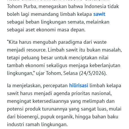
Tohom Purba, menegaskan bahwa Indonesia tidak
boleh lagi memandang limbah kelapa
sawit
KARIR
sebagai beban lingkungan semata, melainkan
DISCLAIMER
sebagai aset ekonomi masa depan.
“Kita harus mengubah paradigma dari waste
Wahana
News
menjadi resource. Limbah sawit itu bukan masalah,
Regional
tetapi peluang besar untuk menciptakan nilai
tambah ekonomi sekaligus menjaga keberlanjutan
WN
lingkungan,” ujar Tohom, Selasa (24/3/2026).
SUMUT
Ia menjelaskan, percepatan
hilirisasi
limbah kelapa
WN
sawit harus menjadi agenda prioritas nasional,
JAKARTA
mengingat ketersediaannya yang melimpah dan
potensi produk turunannya yang sangat luas, mulai
WN
dari bioenergi, pupuk organik, hingga bahan baku
JABAR
industri ramah lingkungan.