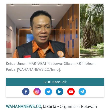
SAINS-TEKNO
KESEHATAN
INTERNASIONAL
SERBA-SERBI
PENDIDIKAN
Ketua Umum MARTABAT Prabowo-Gibran, KRT Tohom
Purba. [WAHANANEWS.CO/Inno].
OLAHRAGA
Ikuti Kami di:
OPINI
EDITORIAL
WAHANANEWS.CO
, Jakarta -
Organisasi Relawan