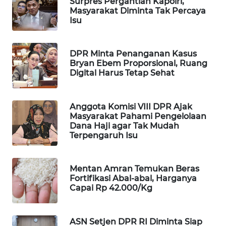
Surpres Pergantian Kapolri,
Masyarakat Diminta Tak Percaya
WAHANA
Isu
LISTRIK
WAHANA
DPR Minta Penanganan Kasus
TRAVEL
Bryan Ebem Proporsional, Ruang
Digital Harus Tetap Sehat
WAHANA
TV
Anggota Komisi VIII DPR Ajak
Masyarakat Pahami Pengelolaan
Dana Haji agar Tak Mudah
WAHANANEWS
Terpengaruh Isu
ID
WAHANANEWS
Mentan Amran Temukan Beras
CO ID
Fortifikasi Abal-abal, Harganya
Capai Rp 42.000/Kg
WAHANANEWS
NET
ASN Setjen DPR RI Diminta Siap