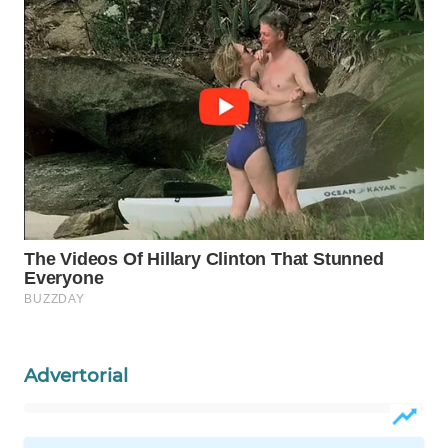
WN
NATUNA
WN
BINTAN
WN
MANDALIKA
WN
LIKUPANG
WN
LABUANBAJO
Advertorial
WN
BORNEO