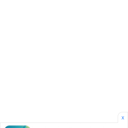
SONYA
ASA
NEWS
X