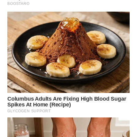
WN
NUSANTARA
WN
JOGJA
WN
JATIM
WN
BALI
WN
KALBAR
WN
KALTENG