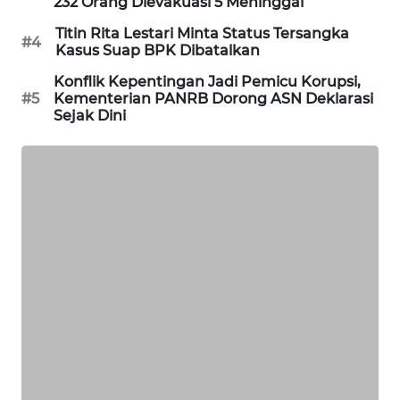
232 Orang Dievakuasi 5 Meninggal
MAWAKA
Titin Rita Lestari Minta Status Tersangka
#4
ID
Kasus Suap BPK Dibatalkan
Konflik Kepentingan Jadi Pemicu Korupsi,
MARTABAT
#5
Kementerian PANRB Dorong ASN Deklarasi
NET
Sejak Dini
PLN
WATCH
MKLI
LPKKI
LKKI
KOPEKLIN