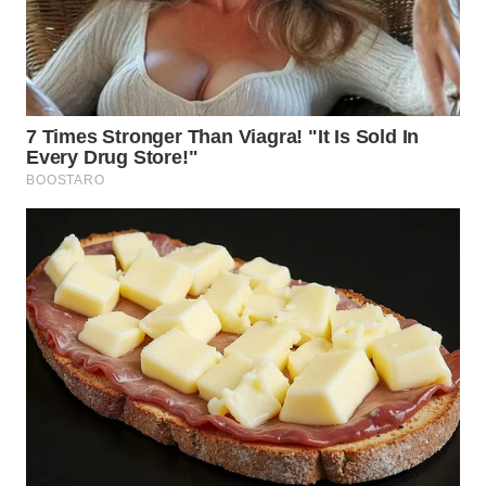
WN
MALUKU
WN
MALUT
WN
DAIRI
WN
DANAU
TOBA
WN
NIAS
WN
LANGKAT