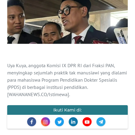
SAINS-TEKNO
KESEHATAN
INTERNASIONAL
SERBA-SERBI
Uya Kuya, anggota Komisi IX DPR RI dari Fraksi PAN,
PENDIDIKAN
menyingkap sejumlah praktik tak manusiawi yang dialami
para mahasiswa Program Pendidikan Dokter Spesialis
(PPDS) di berbagai institusi pendidikan.
OLAHRAGA
[WAHANANEWS.CO/Istimewa].
OPINI
Ikuti Kami di:
EDITORIAL