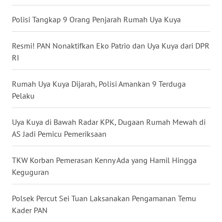
WN
Polisi Tangkap 9 Orang Penjarah Rumah Uya Kuya
SERAMBI
Resmi! PAN Nonaktifkan Eko Patrio dan Uya Kuya dari DPR
WN
RI
JAMBI
Rumah Uya Kuya Dijarah, Polisi Amankan 9 Terduga
WN
Pelaku
SULTRA
Uya Kuya di Bawah Radar KPK, Dugaan Rumah Mewah di
WN
AS Jadi Pemicu Pemeriksaan
NTB
TKW Korban Pemerasan Kenny Ada yang Hamil Hingga
WN
Keguguran
SULTENG
Polsek Percut Sei Tuan Laksanakan Pengamanan Temu
WN
Kader PAN
SULBAR