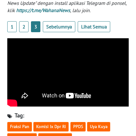
News Update" dengan install aplikasi Telegram di ponsel,
klik
https://t.me/WahanaNews
, lalu join.
KARIR
1
2
3
Sebelumnya
Lihat Semua
DISCLAIMER
Wahana
News
Regional
WN
SUMUT
WN
JAKARTA
Tag:
WN
JABAR
Fraksi Pan
Komisi Ix Dpr Ri
PPDS
Uya Kuya