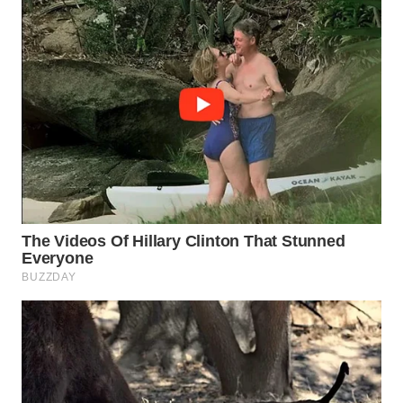
WN
BOGOR
WN
DEPOK
WN
TAPANULI
UTARA
WN
SAMOSIR
WN
PADANG
LAWAS