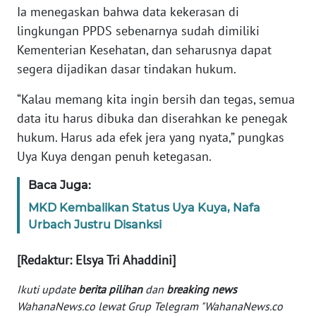
Informasi
Ia menegaskan bahwa data kekerasan di
lingkungan PPDS sebenarnya sudah dimiliki
INDEKS
Kementerian Kesehatan, dan seharusnya dapat
BERITA
segera dijadikan dasar tindakan hukum.
KONTAK
“Kalau memang kita ingin bersih dan tegas, semua
KAMI
data itu harus dibuka dan diserahkan ke penegak
hukum. Harus ada efek jera yang nyata,” pungkas
INFO
Uya Kuya dengan penuh ketegasan.
IKLAN
Baca Juga:
TENTANG
KAMI
MKD Kembalikan Status Uya Kuya, Nafa
Urbach Justru Disanksi
PEDOMAN
[Redaktur: Elsya Tri Ahaddini]
MEDIA
SIBER
Ikuti update
berita pilihan
dan
breaking news
WahanaNews.co lewat Grup Telegram "WahanaNews.co
REDAKSI