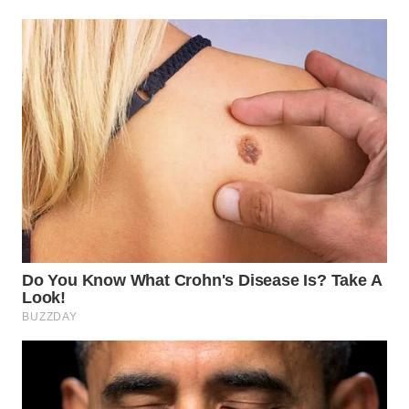
WN
PRIANGAN
TIMUR
WN
SEMARANG
WN
SOLO
WN
BOROBUDUR
WN
MADURA
WN
SURABAYA