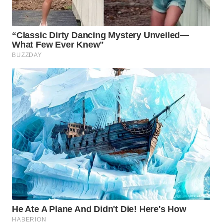
WN
INDRAMAYU
WN
KUNINGAN
WN
MAJALENGKA
WN
SUBANG
WN
SUKABUMI
WN
PURWAKARTA