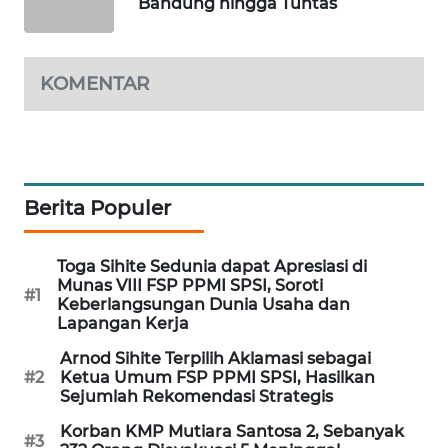
Bandung hingga Tuntas
WAHANA
DESA
WISATA
KOMENTAR
LAPAK
WAHANA
Wahana
Berita Populer
Network
KONSUMEN
Toga Sihite Sedunia dapat Apresiasi di
LISTRIK
Munas VIII FSP PPMI SPSI, Soroti
#1
Keberlangsungan Dunia Usaha dan
Lapangan Kerja
MASYARAKAT
KELISTRIKAN
Arnod Sihite Terpilih Aklamasi sebagai
#2
Ketua Umum FSP PPMI SPSI, Hasilkan
Sejumlah Rekomendasi Strategis
WALINKI
ID
Korban KMP Mutiara Santosa 2, Sebanyak
#3