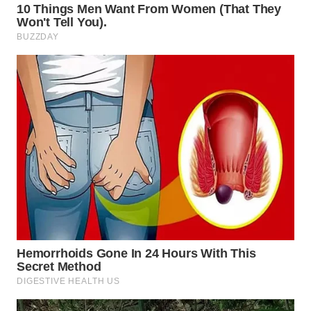
TAPANULI
TENGAH
WN DELI
SERDANG
WN
TEBING
TINGGI
WN
PAKPAK
WN
KARAWANG
WN
BEKASI