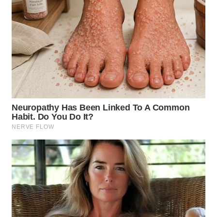
WN
KALTARA
WN
KALSEL
WN
KALTIM
WN
SULSEL
WN
GORONTALO
WN
SULUT