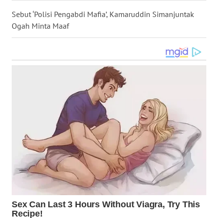
Sebut ‘Polisi Pengabdi Mafia’, Kamaruddin Simanjuntak
WN
BABEL
Ogah Minta Maaf
WN
SUMBAR
WN
SUMSEL
WN
BENGKULU
WN
LAMPUNG
WN
JATENG