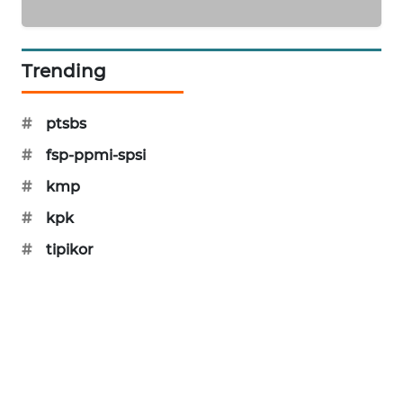
PORTAL
KONSUMEN
Trending
FORWAMKI
#
ptsbs
ALPERKLINAS
#
fsp-ppmi-spsi
FORJASIDA
#
kmp
#
kpk
TAMBANG
NEWS
#
tipikor
SITUNGIR
NEWS
SIDIKALANG
NEWS