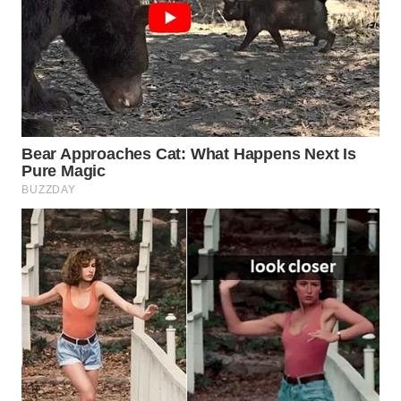
WN
SUMEDANG
WN
CIANJUR
WN
KEPULAUAN
SERIBU
WN
TANGERANG
WN
BINJAI
WN
CIREBON