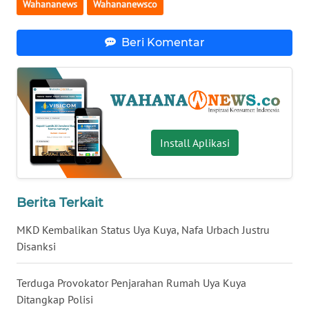
Wahananews
Wahananewsco
WN
BANTEN
Beri Komentar
WN
NTT
WN
KEPRI
Install Aplikasi
WN
PAPUA
Berita Terkait
WN
MKD Kembalikan Status Uya Kuya, Nafa Urbach Justru
PAPUA
BARAT
Disanksi
WN
Terduga Provokator Penjarahan Rumah Uya Kuya
RIAU
Ditangkap Polisi