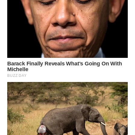
WN
NATUNA
WN
BINTAN
WN
MANDALIKA
WN
LIKUPANG
WN
LABUANBAJO
WN
BORNEO