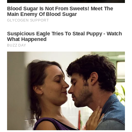
WN
TAPANULI
SELATAN
WN
TANJUNG
LESUNG
WN
KARO
WN
SIMALUNGUN
WN
LABUHANBATU
WN