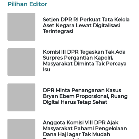
Pilihan Editor
WAHANA
LISTRIK
Setjen DPR RI Perkuat Tata Kelola
Aset Negara Lewat Digitalisasi
Terintegrasi
WAHANA
TRAVEL
Komisi III DPR Tegaskan Tak Ada
WAHANA
Surpres Pergantian Kapolri,
TV
Masyarakat Diminta Tak Percaya
Isu
WAHANANEWS
ID
DPR Minta Penanganan Kasus
Bryan Ebem Proporsional, Ruang
WAHANANEWS
Digital Harus Tetap Sehat
CO ID
Anggota Komisi VIII DPR Ajak
WAHANANEWS
Masyarakat Pahami Pengelolaan
NET
Dana Haji agar Tak Mudah