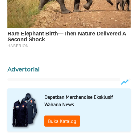
Wahana
Media
Group
WAHANA
NEWS
WAHANA
TANI
Advertorial
WAHANA
ADVOKAT
Dapatkan Merchandise Eksklusif
WAHANA
Wahana News
INFRASTRUKTUR
Buka Katalog
WAHANA
KONSUMEN