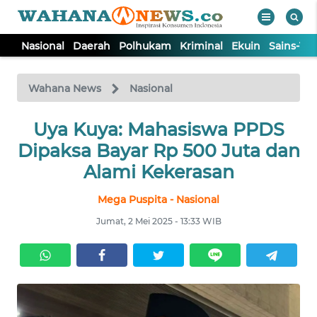
Nasional
Daerah
Polhukam
Kriminal
Ekuin
Sains-Te
WAHANA
Tutup
TV
Wahana News
Nasional
NASIONAL
Uya Kuya: Mahasiswa PPDS
Dipaksa Bayar Rp 500 Juta dan
DAERAH
Alami Kekerasan
Mega Puspita - Nasional
POLHUKAM
Jumat, 2 Mei 2025 - 13:33 WIB
KRIMINAL
EKUIN