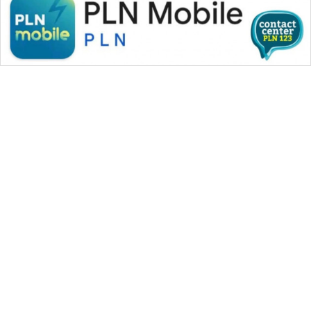
WAHANA MEDIA GROUP
|
|
|
WAHANA NEWS co
WAHANA TANI
WAHANA ADVOKAT
|
|
WAHANA INFRASTRUKTUR
WAHANA KONSUMEN
|
|
|
WAHANA LISTRIK
WAHANA TRAVEL
WAHANA TV
|
|
|
WAHANANEWS id
WAHANANEWS CO ID
WAHANANEWS NET