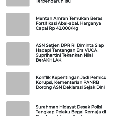
Terpengaruh Isu
WAHANA
SPORT
Mentan Amran Temukan Beras
Fortifikasi Abal-abal, Harganya
WAHANA
Capai Rp 42.000/Kg
UMKM
WAHANA
ASN Setjen DPR RI Diminta Siap
SELEB
Hadapi Tantangan Era VUCA,
Suprihartini Tekankan Nilai
BerAKHLAK
WAHANA
PERSONA
Konflik Kepentingan Jadi Pemicu
Korupsi, Kementerian PANRB
WAHANA
Dorong ASN Deklarasi Sejak Dini
OTOMOTIF
WAHANA
Surahman Hidayat Desak Polisi
HEALTH
Tangkap Pelaku Begal Remaja di