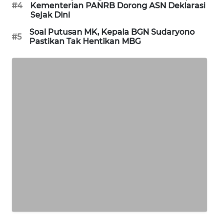
#4
Kementerian PANRB Dorong ASN Deklarasi
SIBARAGAS
Sejak Dini
NEWS
Soal Putusan MK, Kepala BGN Sudaryono
#5
Pastikan Tak Hentikan MBG
METRO
SIANTAR
NEWS
METRO
MEDAN
NEWS
METRO
JAKARTA
NEWS
KRT
NEWS