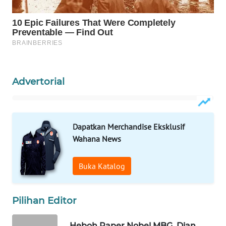
WAHANA
SPORT
WAHANA
UMKM
Advertorial
WAHANA
SELEB
WAHANA
Dapatkan Merchandise Eksklusif
PERSONA
Wahana News
WAHANA
Buka Katalog
OTOMOTIF
WAHANA
Pilihan Editor
HEALTH
Heboh Paper Nobel MBG, Dian