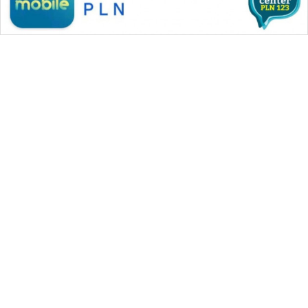
WAHANA MEDIA GROUP
|
|
|
WAHANA NEWS co
WAHANA TANI
WAHANA ADVOKAT
|
|
WAHANA INFRASTRUKTUR
WAHANA KONSUMEN
|
|
|
WAHANA LISTRIK
WAHANA TRAVEL
WAHANA TV
|
|
|
WAHANANEWS id
WAHANANEWS CO ID
WAHANANEWS NET
|
|
|
WAHANA SPORT ID
Wahana UMKM
Wahana Seleb
|
|
|
Wahana Persona
Wahana Otomotif
Wahana Health