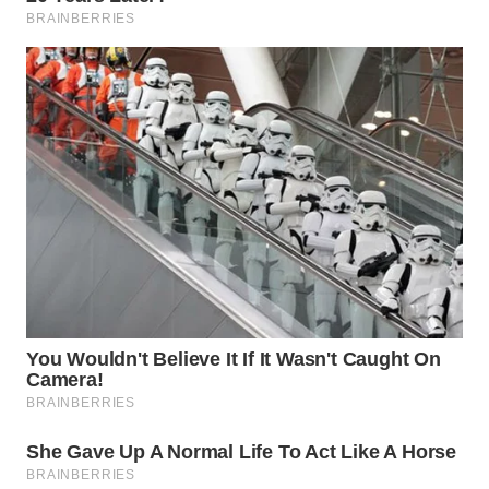
TAPANULI
TENGAH
WN DELI
SERDANG
WN
TEBING
TINGGI
WN
PAKPAK
WN
KARAWANG
WN
BEKASI