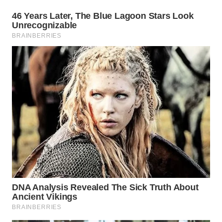
WN
BOGOR
WN
DEPOK
WN
TAPANULI
UTARA
WN
SAMOSIR
WN
PADANG
LAWAS