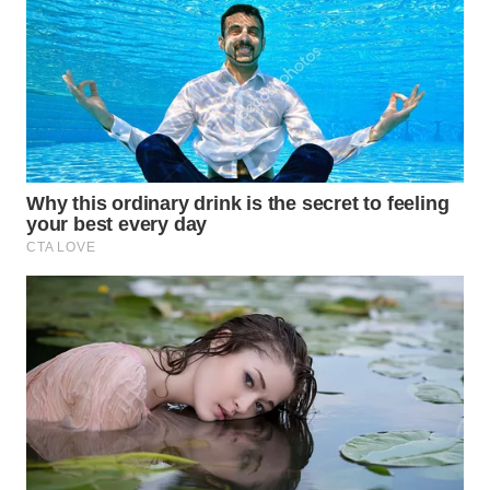
WN
INDRAMAYU
WN
KUNINGAN
WN
MAJALENGKA
WN
SUBANG
WN
SUKABUMI
WN
PURWAKARTA