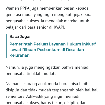
WN
Wamen PPPA juga memberikan pesan kepada
BANTEN
generasi muda yang ingin mengikuti jejak para
pengusaha sukses. Ia mengajak mereka untuk
WN
NTT
belajar dari para senior di IWAPI.
Baca Juga:
WN
KEPRI
Pemerintah Perluas Layanan Hukum Inklusif
Lewat Ribuan Posbankum di Desa dan
Kelurahan
WN
PAPUA
Namun, ia juga mengingatkan bahwa menjadi
pengusaha tidaklah mudah.
WN
PAPUA
BARAT
“Zaman sekarang anak muda harus bisa lebih
disiplin dan tidak mudah terpengaruh oleh hal-hal
WN
sementara. Adik-adik yang ingin menjadi
RIAU
pengusaha sukses, harus tekun, disiplin, dan