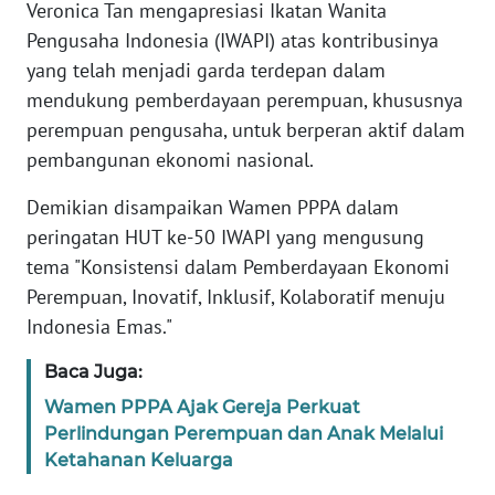
Informasi
Veronica Tan mengapresiasi Ikatan Wanita
Pengusaha Indonesia (IWAPI) atas kontribusinya
INDEKS
yang telah menjadi garda terdepan dalam
BERITA
mendukung pemberdayaan perempuan, khususnya
perempuan pengusaha, untuk berperan aktif dalam
KONTAK
pembangunan ekonomi nasional.
KAMI
Demikian disampaikan Wamen PPPA dalam
INFO
peringatan HUT ke-50 IWAPI yang mengusung
IKLAN
tema "Konsistensi dalam Pemberdayaan Ekonomi
Perempuan, Inovatif, Inklusif, Kolaboratif menuju
TENTANG
Indonesia Emas."
KAMI
Baca Juga:
PEDOMAN
MEDIA
Wamen PPPA Ajak Gereja Perkuat
SIBER
Perlindungan Perempuan dan Anak Melalui
Ketahanan Keluarga
REDAKSI