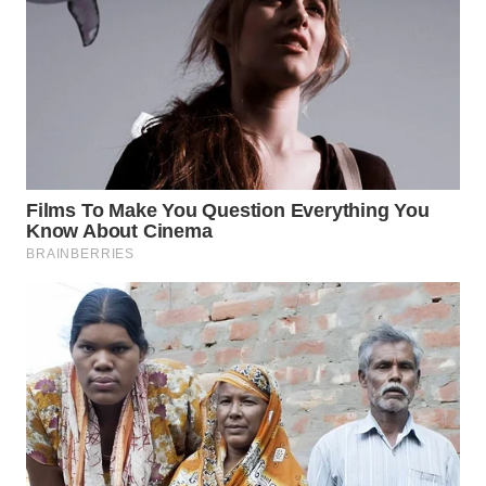
WN
MALUKU
WN
MALUT
WN
DAIRI
WN
DANAU
TOBA
WN
NIAS
WN
LANGKAT