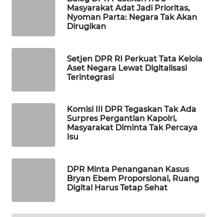
Masyarakat Adat Jadi Prioritas,
MAWAKA
Nyoman Parta: Negara Tak Akan
Dirugikan
ID
MARTABAT
Setjen DPR RI Perkuat Tata Kelola
NET
Aset Negara Lewat Digitalisasi
Terintegrasi
PLN
WATCH
Komisi III DPR Tegaskan Tak Ada
Surpres Pergantian Kapolri,
MKLI
Masyarakat Diminta Tak Percaya
Isu
LPKKI
DPR Minta Penanganan Kasus
LKKI
Bryan Ebem Proporsional, Ruang
Digital Harus Tetap Sehat
KOPEKLIN