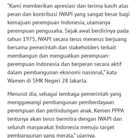
“Kami memberikan apresiasi dan terima kasih atas
peran dan kontribusi IWAPI yang sangat besar bagi
KARIR
kemajuan perempuan Indonesia, utamanya
perempuan pengusaha. Sejak awal berdirinya pada
DISCLAIMER
tahun 1975, IWAPI secara terus menerus berjuang
Wahana
bersama pemerintah dan stakeholders terkait
News
membangun dan menguatkan perempuan-
Regional
perempuan Indonesia dan berperan secara aktif
dalam pembangunan ekonomi nasional,” kata
WN
Wamen di SMK Negeri 28 Jakarta.
SUMUT
Menurut dia, sebagai lembaga pemerintah yang
WN
menggawangi pembangunan pemberdayaan
JAKARTA
perempuan dan perlindungan anak, Kemen PPPA
tentunya akan terus bermitra dengan IWAPI dan
WN
seluruh masyarakat Indonesia menuju target
JABAR
pembangunan yang merata,” ujarnya.