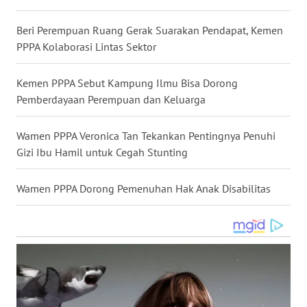
WN
KALTARA
Beri Perempuan Ruang Gerak Suarakan Pendapat, Kemen
PPPA Kolaborasi Lintas Sektor
WN
KALSEL
Kemen PPPA Sebut Kampung Ilmu Bisa Dorong
Pemberdayaan Perempuan dan Keluarga
WN
KALTIM
Wamen PPPA Veronica Tan Tekankan Pentingnya Penuhi
Gizi Ibu Hamil untuk Cegah Stunting
WN
SULSEL
Wamen PPPA Dorong Pemenuhan Hak Anak Disabilitas
WN
GORONTALO
WN
SULUT