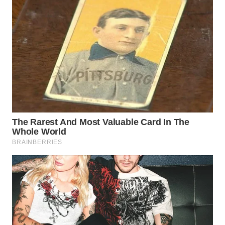
Wahana
Media
Group
WAHANA
NEWS
WAHANA
TANI
WAHANA
ADVOKAT
WAHANA
INFRASTRUKTUR
WAHANA
KONSUMEN