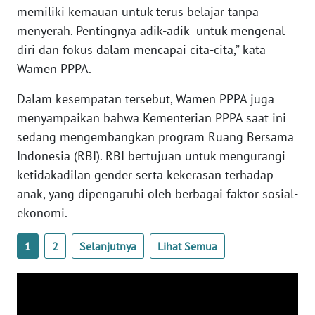
memiliki kemauan untuk terus belajar tanpa
WN
menyerah. Pentingnya adik-adik untuk mengenal
SERAMBI
diri dan fokus dalam mencapai cita-cita,” kata
Wamen PPPA.
WN
JAMBI
Dalam kesempatan tersebut, Wamen PPPA juga
menyampaikan bahwa Kementerian PPPA saat ini
WN
sedang mengembangkan program Ruang Bersama
SULTRA
Indonesia (RBI). RBI bertujuan untuk mengurangi
ketidakadilan gender serta kekerasan terhadap
WN
anak, yang dipengaruhi oleh berbagai faktor sosial-
NTB
ekonomi.
WN
1
2
Selanjutnya
Lihat Semua
SULTENG
WN
SULBAR