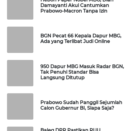
Damayanti Akui Cantumkan
WAHANA
Prabowo-Macron Tanpa Izin
DESA
WISATA
LAPAK
BGN Pecat 66 Kepala Dapur MBG,
WAHANA
Ada yang Terlibat Judi Online
Wahana
Network
950 Dapur MBG Masuk Radar BGN,
Tak Penuhi Standar Bisa
KONSUMEN
Langsung Ditutup
LISTRIK
MASYARAKAT
Prabowo Sudah Panggil Sejumlah
KELISTRIKAN
Calon Gubernur BI, Siapa Saja?
WALINKI
ID
Baleg DPR Pastikan RUU