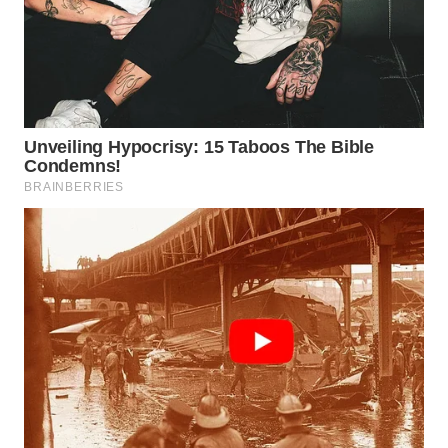
WAHANA
LISTRIK
WAHANA
TRAVEL
WAHANA
TV
WAHANANEWS
ID
WAHANANEWS
CO ID
WAHANANEWS
NET