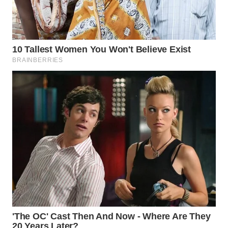
WN
TAPANULI
SELATAN
WN
TANJUNG
LESUNG
WN
KARO
WN
SIMALUNGUN
WN
LABUHANBATU
WN