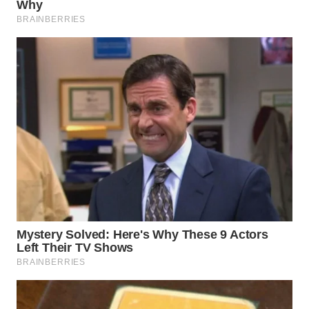
WN
NATUNA
WN
BINTAN
WN
MANDALIKA
WN
LIKUPANG
WN
LABUANBAJO
WN
BORNEO