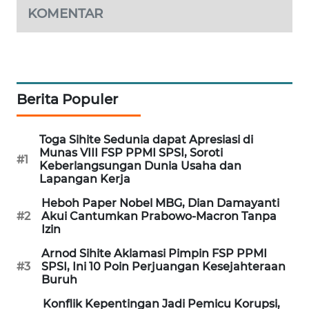
KOMENTAR
PORTAL
KONSUMEN
FORWAMKI
Berita Populer
ALPERKLINAS
FORJASIDA
Toga Sihite Sedunia dapat Apresiasi di
Munas VIII FSP PPMI SPSI, Soroti
#1
Keberlangsungan Dunia Usaha dan
TAMBANG
Lapangan Kerja
NEWS
Heboh Paper Nobel MBG, Dian Damayanti
#2
Akui Cantumkan Prabowo-Macron Tanpa
SITUNGIR
Izin
NEWS
Arnod Sihite Aklamasi Pimpin FSP PPMI
#3
SPSI, Ini 10 Poin Perjuangan Kesejahteraan
SIDIKALANG
Buruh
NEWS
Konflik Kepentingan Jadi Pemicu Korupsi,