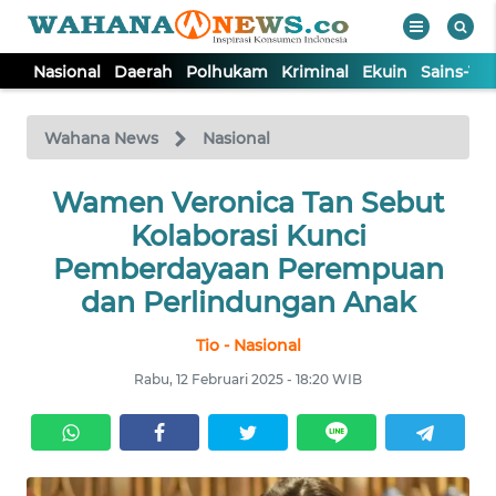
Nasional
Daerah
Polhukam
Kriminal
Ekuin
Sains-Te
WAHANA
Tutup
TV
Wahana News
Nasional
NASIONAL
Wamen Veronica Tan Sebut
Kolaborasi Kunci
DAERAH
Pemberdayaan Perempuan
dan Perlindungan Anak
POLHUKAM
Tio - Nasional
Rabu, 12 Februari 2025 - 18:20 WIB
KRIMINAL
EKUIN