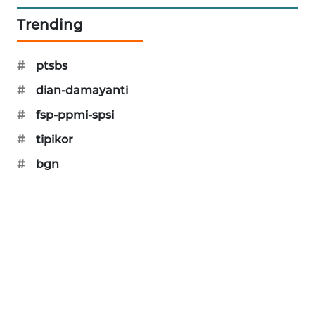
KARING
Trending
NEWS
JURNAL
#
ptsbs
MARITIM
#
dian-damayanti
HUMBANG
#
fsp-ppmi-spsi
NEWS
#
tipikor
#
bgn
GARONGGANG
NEWS
FISUELRI
ID
ENERGI
NEWS