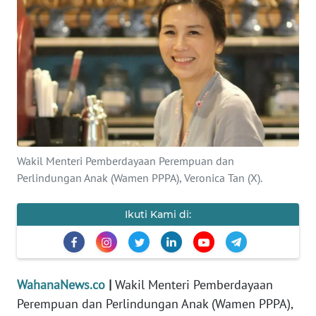
SAINS-TEKNO
KESEHATAN
INTERNASIONAL
SERBA-SERBI
Wakil Menteri Pemberdayaan Perempuan dan
PENDIDIKAN
Perlindungan Anak (Wamen PPPA), Veronica Tan (X).
OLAHRAGA
Ikuti Kami di:
OPINI
EDITORIAL
WahanaNews.co
|
Wakil Menteri Pemberdayaan
Perempuan dan Perlindungan Anak (Wamen PPPA),