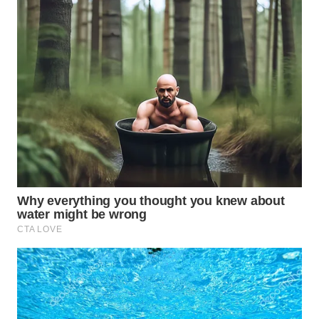
WN
SUMEDANG
WN
CIANJUR
WN
KEPULAUAN
SERIBU
WN
TANGERANG
WN
BINJAI
WN
CIREBON