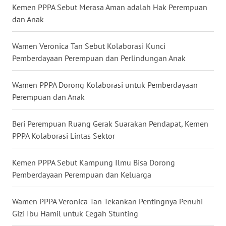
Kemen PPPA Sebut Merasa Aman adalah Hak Perempuan
WN
dan Anak
NUSANTARA
Wamen Veronica Tan Sebut Kolaborasi Kunci
WN
Pemberdayaan Perempuan dan Perlindungan Anak
JOGJA
Wamen PPPA Dorong Kolaborasi untuk Pemberdayaan
WN
Perempuan dan Anak
JATIM
Beri Perempuan Ruang Gerak Suarakan Pendapat, Kemen
WN
PPPA Kolaborasi Lintas Sektor
BALI
Kemen PPPA Sebut Kampung Ilmu Bisa Dorong
WN
KALBAR
Pemberdayaan Perempuan dan Keluarga
WN
Wamen PPPA Veronica Tan Tekankan Pentingnya Penuhi
KALTENG
Gizi Ibu Hamil untuk Cegah Stunting