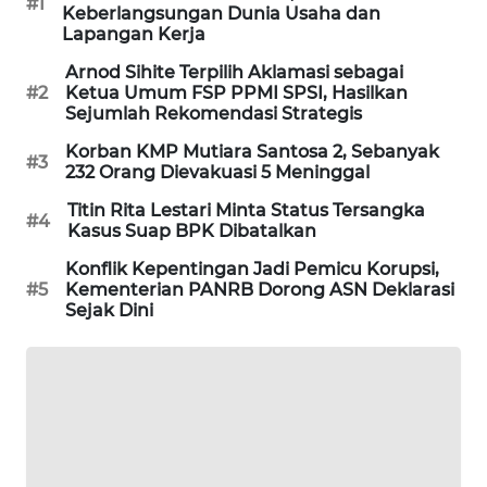
#1
Keberlangsungan Dunia Usaha dan
PORTAL
Lapangan Kerja
KONSUMEN
Arnod Sihite Terpilih Aklamasi sebagai
#2
Ketua Umum FSP PPMI SPSI, Hasilkan
FORWAMKI
Sejumlah Rekomendasi Strategis
Korban KMP Mutiara Santosa 2, Sebanyak
ALPERKLINAS
#3
232 Orang Dievakuasi 5 Meninggal
Titin Rita Lestari Minta Status Tersangka
FORJASIDA
#4
Kasus Suap BPK Dibatalkan
Konflik Kepentingan Jadi Pemicu Korupsi,
TAMBANG
#5
Kementerian PANRB Dorong ASN Deklarasi
NEWS
Sejak Dini
SITUNGIR
NEWS
SIDIKALANG
NEWS