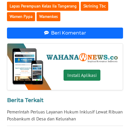
Lapas Perempuan Kelas Iia Tangerang
Skrining Tbc
WN
BABEL
Wamen Pppa
Wamenkes
WN
Beri Komentar
SUMBAR
WN
SUMSEL
WN
Install Aplikasi
BENGKULU
WN
Berita Terkait
LAMPUNG
Pemerintah Perluas Layanan Hukum Inklusif Lewat Ribuan
WN
Posbankum di Desa dan Kelurahan
JATENG