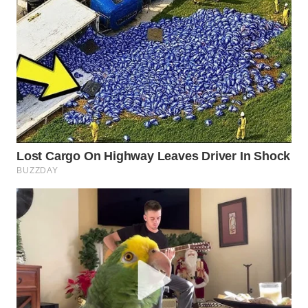
WN
PRIANGAN
TIMUR
WN
SEMARANG
WN
SOLO
WN
BOROBUDUR
WN
MADURA
WN
SURABAYA