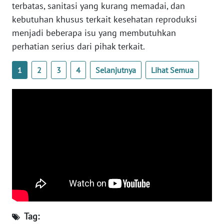
terbatas, sanitasi yang kurang memadai, dan
WN
kebutuhan khusus terkait kesehatan reproduksi
SERAMBI
menjadi beberapa isu yang membutuhkan
perhatian serius dari pihak terkait.
WN
JAMBI
1
2
3
4
Selanjutnya
Lihat Semua
WN
SULTRA
WN
NTB
WN
SULTENG
WN
SULBAR
Tag: