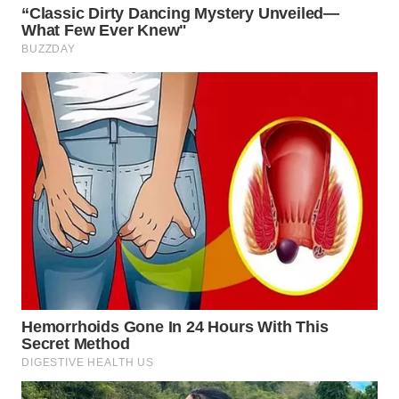
Wahana
Media
Group
WAHANA
NEWS
WAHANA
TANI
WAHANA
ADVOKAT
WAHANA
INFRASTRUKTUR
WAHANA
KONSUMEN