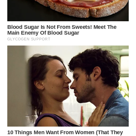
WN
BOGOR
WN
DEPOK
WN
TAPANULI
UTARA
WN
SAMOSIR
WN
PADANG
LAWAS