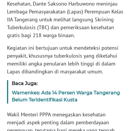
Informasi
Kesehatan, Dante Saksono Harbuwono meninjau
Lembaga Pemasyarakatan (Lapas) Perempuan Kelas
INDEKS
IIA Tangerang untuk melihat langsung Skrining
BERITA
Tuberkulosis (TBC) dan pemeriksaan kesehatan
gratis bagi 218 warga binaan.
KONTAK
KAMI
Kegiatan ini bertujuan untuk mendeteksi potensi
penyakit, khususnya tuberkulosis yang diketahui
INFO
memiliki angka penularan lebih tinggi di dalam
IKLAN
Lapas dibandingkan di masyarakat umum.
TENTANG
Baca Juga:
KAMI
Wamenkes: Ada 14 Persen Warga Tangerang
Belum Teridentifikasi Kusta
PEDOMAN
MEDIA
Wakil Menteri PPPA menegaskan kesehatan
SIBER
menjadi aspek penting dalam pemberdayaan
REDAKSI
perempuan, terutama bagi mereka yang tengah