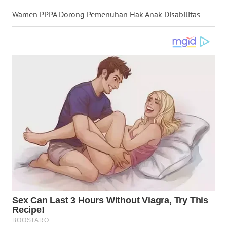
WN
Wamen PPPA Dorong Pemenuhan Hak Anak Disabilitas
KALTARA
WN
KALSEL
WN
KALTIM
WN
SULSEL
WN
GORONTALO
WN
SULUT