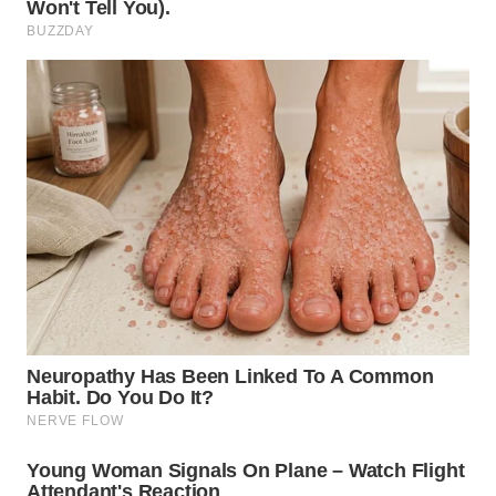
WN
SUMEDANG
WN
CIANJUR
WN
KEPULAUAN
SERIBU
WN
TANGERANG
WN
BINJAI
WN
CIREBON