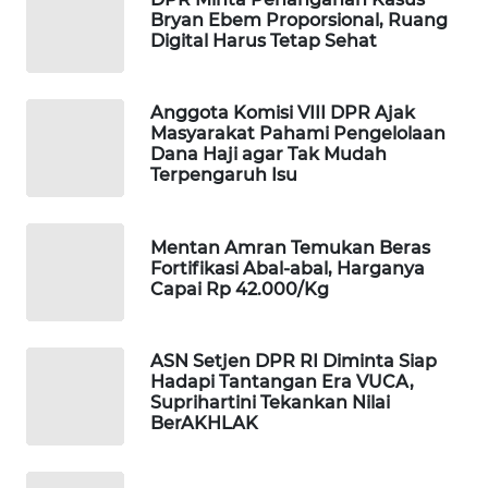
Bryan Ebem Proporsional, Ruang
WAHANA
Digital Harus Tetap Sehat
DESA
WISATA
Anggota Komisi VIII DPR Ajak
LAPAK
Masyarakat Pahami Pengelolaan
WAHANA
Dana Haji agar Tak Mudah
Terpengaruh Isu
Wahana
Network
Mentan Amran Temukan Beras
Fortifikasi Abal-abal, Harganya
KONSUMEN
Capai Rp 42.000/Kg
LISTRIK
ASN Setjen DPR RI Diminta Siap
MASYARAKAT
Hadapi Tantangan Era VUCA,
KELISTRIKAN
Suprihartini Tekankan Nilai
BerAKHLAK
WALINKI
ID