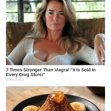
WN
TAPANULI
SELATAN
WN
TANJUNG
LESUNG
WN
KARO
WN
SIMALUNGUN
WN
LABUHANBATU
WN