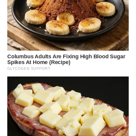
TAPANULI
TENGAH
WN DELI
SERDANG
WN
TEBING
TINGGI
WN
PAKPAK
WN
KARAWANG
WN
BEKASI