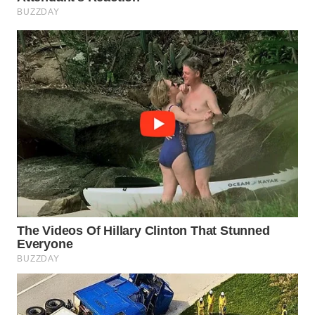
WN
INDRAMAYU
WN
KUNINGAN
WN
MAJALENGKA
WN
SUBANG
WN
SUKABUMI
WN
PURWAKARTA