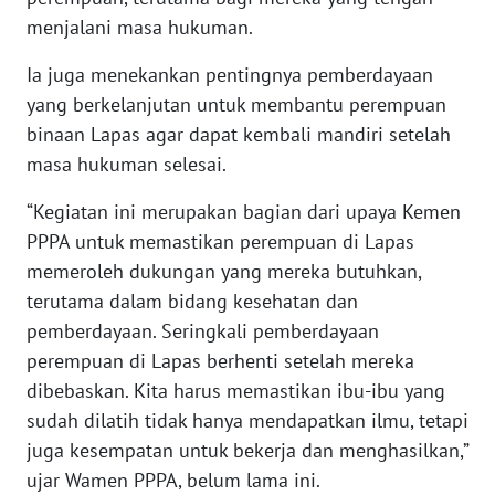
menjalani masa hukuman.
KARIR
Ia juga menekankan pentingnya pemberdayaan
yang berkelanjutan untuk membantu perempuan
DISCLAIMER
binaan Lapas agar dapat kembali mandiri setelah
masa hukuman selesai.
Wahana
News
“Kegiatan ini merupakan bagian dari upaya Kemen
Regional
PPPA untuk memastikan perempuan di Lapas
WN
memeroleh dukungan yang mereka butuhkan,
SUMUT
terutama dalam bidang kesehatan dan
pemberdayaan. Seringkali pemberdayaan
WN
perempuan di Lapas berhenti setelah mereka
JAKARTA
dibebaskan. Kita harus memastikan ibu-ibu yang
sudah dilatih tidak hanya mendapatkan ilmu, tetapi
WN
juga kesempatan untuk bekerja dan menghasilkan,”
JABAR
ujar Wamen PPPA, belum lama ini.