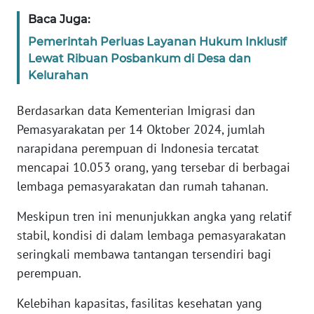
WN
Baca Juga:
BANTEN
Pemerintah Perluas Layanan Hukum Inklusif
Lewat Ribuan Posbankum di Desa dan
WN
Kelurahan
NTT
Berdasarkan data Kementerian Imigrasi dan
WN
Pemasyarakatan per 14 Oktober 2024, jumlah
KEPRI
narapidana perempuan di Indonesia tercatat
mencapai 10.053 orang, yang tersebar di berbagai
WN
PAPUA
lembaga pemasyarakatan dan rumah tahanan.
Meskipun tren ini menunjukkan angka yang relatif
WN
stabil, kondisi di dalam lembaga pemasyarakatan
PAPUA
BARAT
seringkali membawa tantangan tersendiri bagi
perempuan.
WN
RIAU
Kelebihan kapasitas, fasilitas kesehatan yang