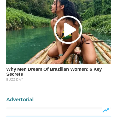
WAHANA
LISTRIK
WAHANA
TRAVEL
WAHANA
TV
WAHANANEWS
ID
WAHANANEWS
CO ID
Advertorial
WAHANANEWS
NET