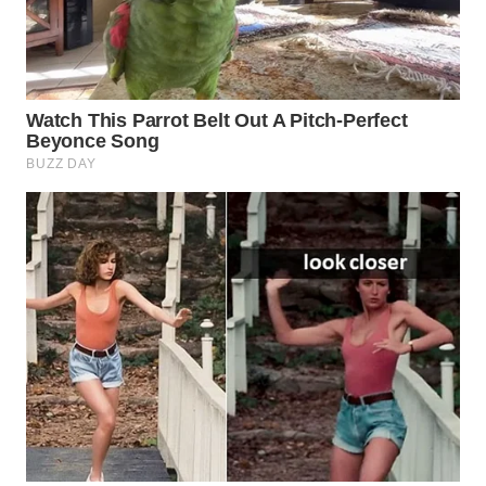
WN
NATUNA
WN
BINTAN
WN
MANDALIKA
WN
LIKUPANG
WN
LABUANBAJO
WN
BORNEO