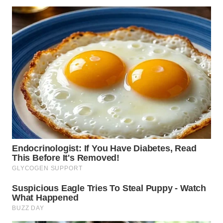
WN
MALUKU
WN
MALUT
WN
DAIRI
WN
DANAU
TOBA
WN
NIAS
WN
LANGKAT