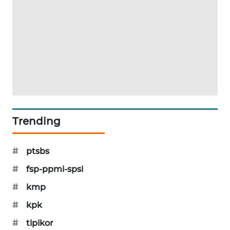
SIBARAGAS
NEWS
METRO
SIANTAR
NEWS
METRO
MEDAN
Trending
NEWS
METRO
#
ptsbs
JAKARTA
#
fsp-ppmi-spsi
NEWS
#
kmp
KRT
#
kpk
NEWS
#
tipikor