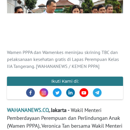
SAINS-TEKNO
KESEHATAN
INTERNASIONAL
SERBA-SERBI
Wamen PPPA dan Wamenkes meninjau skrining TBC dan
pelaksanaan kesehatan gratis di Lapas Perempuan Kelas
IIA Tangerang. [WAHANANEWS / KEMEN PPPA]
PENDIDIKAN
Ikuti Kami di:
OLAHRAGA
OPINI
WAHANANEWS.CO
, Jakarta -
Wakil Menteri
EDITORIAL
Pemberdayaan Perempuan dan Perlindungan Anak
(Wamen PPPA), Veronica Tan bersama Wakil Menteri