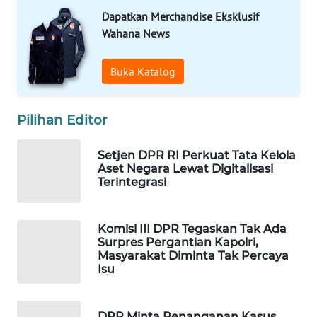
Dapatkan Merchandise Eksklusif
WAHANA
SPORT
Wahana News
WAHANA
Buka Katalog
UMKM
Pilihan Editor
WAHANA
SELEB
Setjen DPR RI Perkuat Tata Kelola
Aset Negara Lewat Digitalisasi
WAHANA
Terintegrasi
PERSONA
WAHANA
Komisi III DPR Tegaskan Tak Ada
OTOMOTIF
Surpres Pergantian Kapolri,
Masyarakat Diminta Tak Percaya
Isu
WAHANA
HEALTH
DPR Minta Penanganan Kasus