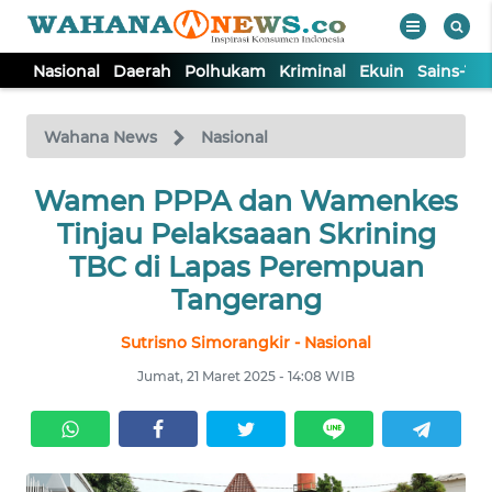
Nasional
Daerah
Polhukam
Kriminal
Ekuin
Sains-Te
WAHANA
Tutup
TV
Wahana News
Nasional
NASIONAL
Wamen PPPA dan Wamenkes
Tinjau Pelaksaaan Skrining
DAERAH
TBC di Lapas Perempuan
Tangerang
POLHUKAM
Sutrisno Simorangkir - Nasional
Jumat, 21 Maret 2025 - 14:08 WIB
KRIMINAL
EKUIN