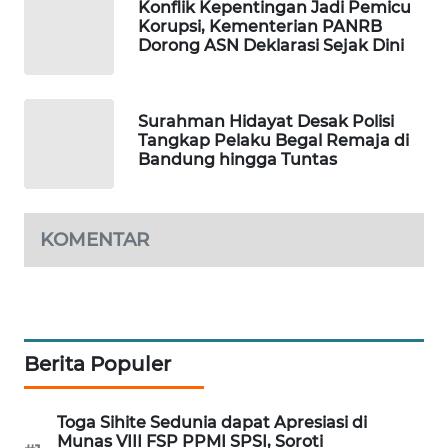
Konflik Kepentingan Jadi Pemicu
Korupsi, Kementerian PANRB
MAWAKA
Dorong ASN Deklarasi Sejak Dini
ID
MARTABAT
Surahman Hidayat Desak Polisi
NET
Tangkap Pelaku Begal Remaja di
Bandung hingga Tuntas
PLN
WATCH
KOMENTAR
MKLI
LPKKI
Berita Populer
LKKI
KOPEKLIN
Toga Sihite Sedunia dapat Apresiasi di
Munas VIII FSP PPMI SPSI, Soroti