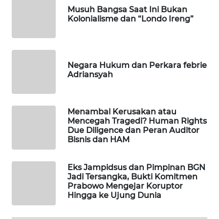
Musuh Bangsa Saat Ini Bukan
WAHANA
Kolonialisme dan “Londo Ireng”
DESA
WISATA
LAPAK
Negara Hukum dan Perkara febrie
WAHANA
Adriansyah
Wahana
Network
Menambal Kerusakan atau
Mencegah Tragedi? Human Rights
KONSUMEN
Due Diligence dan Peran Auditor
LISTRIK
Bisnis dan HAM
MASYARAKAT
Eks Jampidsus dan Pimpinan BGN
KELISTRIKAN
Jadi Tersangka, Bukti Komitmen
Prabowo Mengejar Koruptor
Hingga ke Ujung Dunia
WALINKI
ID