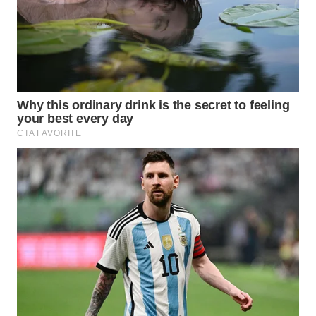
Wahana
Media
Group
WAHANA
NEWS
WAHANA
TANI
WAHANA
ADVOKAT
WAHANA
INFRASTRUKTUR
WAHANA
KONSUMEN