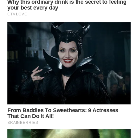
WN
INDRAMAYU
WN
KUNINGAN
WN
MAJALENGKA
WN
SUBANG
WN
SUKABUMI
WN
PURWAKARTA