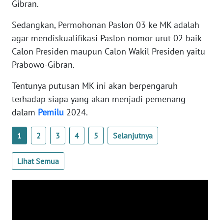
Gibran.
WN
BANTEN
Sedangkan, Permohonan Paslon 03 ke MK adalah
agar mendiskualifikasi Paslon nomor urut 02 baik
WN
Calon Presiden maupun Calon Wakil Presiden yaitu
NTT
Prabowo-Gibran.
WN
Tentunya putusan MK ini akan berpengaruh
KEPRI
terhadap siapa yang akan menjadi pemenang
dalam
Pemilu
2024.
WN
PAPUA
1
2
3
4
5
Selanjutnya
WN
Lihat Semua
PAPUA
BARAT
WN
RIAU