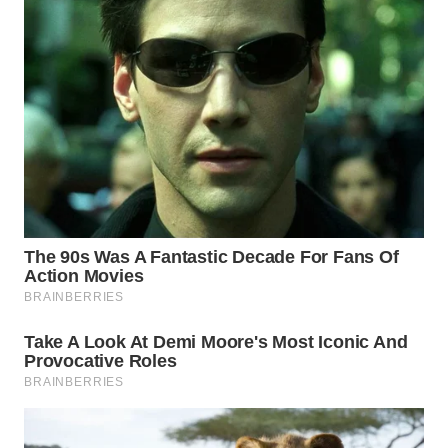
WN
PRIANGAN
TIMUR
WN
SEMARANG
WN
SOLO
WN
BOROBUDUR
WN
MADURA
WN
SURABAYA