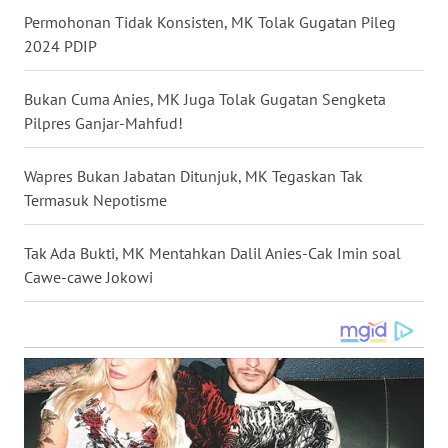
Permohonan Tidak Konsisten, MK Tolak Gugatan Pileg
WN
2024 PDIP
NUSANTARA
Bukan Cuma Anies, MK Juga Tolak Gugatan Sengketa
WN
JOGJA
Pilpres Ganjar-Mahfud!
WN
Wapres Bukan Jabatan Ditunjuk, MK Tegaskan Tak
JATIM
Termasuk Nepotisme
WN
Tak Ada Bukti, MK Mentahkan Dalil Anies-Cak Imin soal
BALI
Cawe-cawe Jokowi
WN
KALBAR
WN
KALTENG