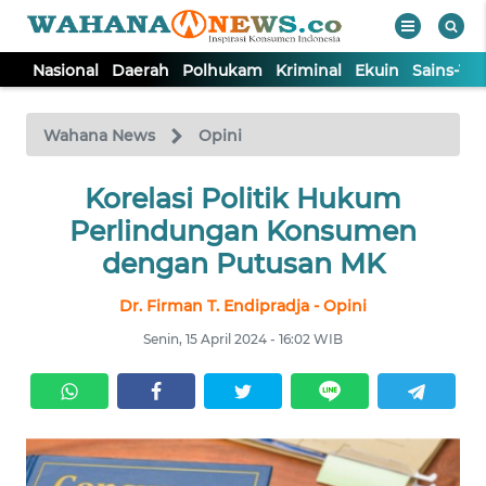
Nasional
Daerah
Polhukam
Kriminal
Ekuin
Sains-Te
WAHANA
Tutup
TV
Wahana News
Opini
NASIONAL
Korelasi Politik Hukum
Perlindungan Konsumen
DAERAH
dengan Putusan MK
Dr. Firman T. Endipradja - Opini
POLHUKAM
Senin, 15 April 2024 - 16:02 WIB
KRIMINAL
EKUIN