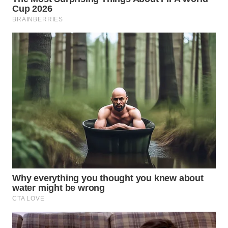
WN
TAPANULI
SELATAN
WN
TANJUNG
LESUNG
WN
KARO
WN
SIMALUNGUN
WN
LABUHANBATU
WN