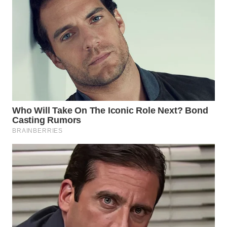
WN
BOGOR
WN
DEPOK
WN
TAPANULI
UTARA
WN
SAMOSIR
WN
PADANG
LAWAS