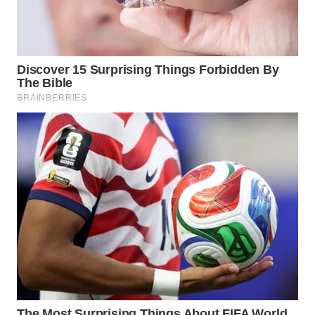
WN
MALUKU
WN
MALUT
WN
DAIRI
WN
DANAU
TOBA
WN
NIAS
WN
LANGKAT