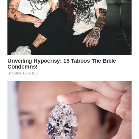
WN
KALTARA
WN
KALSEL
WN
KALTIM
WN
SULSEL
WN
GORONTALO
WN
SULUT