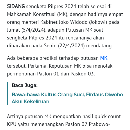
Informasi
SIDANG
sengketa Pilpres 2024 telah selesai di
Mahkamah Konstitusi (MK), dengan hadirnya empat
INDEKS
BERITA
orang menteri Kabinet Joko Widodo (Jokowi) pada
Jumat (5/4/2024), adapun Putusan MK soal
KONTAK
sengketa Pilpres 2024 itu rencananya akan
KAMI
dibacakan pada Senin (22/4/2024) mendatang.
Ada beberapa prediksi terhadap putusan
MK
INFO
IKLAN
tersebut. Pertama, Keputusan MK bisa menolak
permohonan Paslon 01 dan Paskon 03.
TENTANG
KAMI
Baca Juga:
Bawa-bawa Kultus Orang Suci, Firdaus Oiwobo
PEDOMAN
Akui Kekeliruan
MEDIA
SIBER
Artinya putusan MK menguatkan hasil quick count
KPU yaitu memenangkan Paslon 02 Prabowo-
REDAKSI