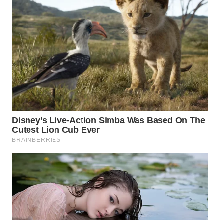
WN
NATUNA
WN
BINTAN
WN
MANDALIKA
WN
LIKUPANG
WN
LABUANBAJO
WN
BORNEO