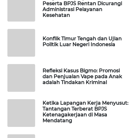
Peserta BPJS Rentan Dicurangi
WAHANA
Administrasi Pelayanan
SPORT
Kesehatan
WAHANA
UMKM
Konflik Timur Tengah dan Ujian
Politik Luar Negeri Indonesia
WAHANA
SELEB
Refleksi Kasus Bigmo: Promosi
WAHANA
dan Penjualan Vape pada Anak
adalah Tindakan Kriminal
PERSONA
WAHANA
Ketika Lapangan Kerja Menyusut:
OTOMOTIF
Tantangan Terberat BPJS
Ketenagakerjaan di Masa
Mendatang
WAHANA
HEALTH