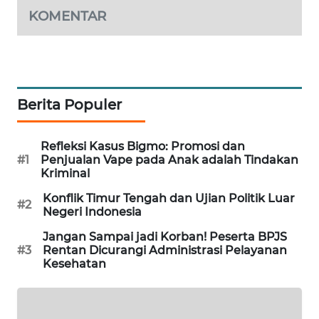
KOMENTAR
MAWAKA
ID
MARTABAT
NET
Berita Populer
PLN
WATCH
Refleksi Kasus Bigmo: Promosi dan
#1
Penjualan Vape pada Anak adalah Tindakan
Kriminal
MKLI
Konflik Timur Tengah dan Ujian Politik Luar
#2
Negeri Indonesia
LPKKI
Jangan Sampai jadi Korban! Peserta BPJS
#3
Rentan Dicurangi Administrasi Pelayanan
LKKI
Kesehatan
KOPEKLIN