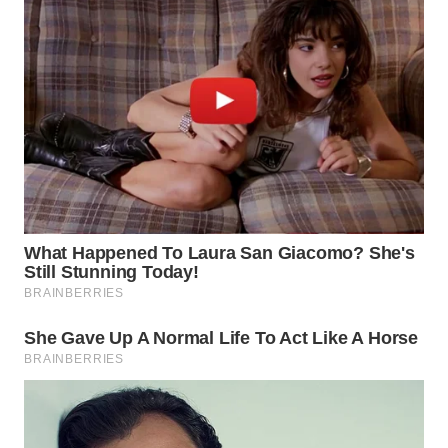
TAPANULI
TENGAH
WN DELI
SERDANG
WN
TEBING
TINGGI
WN
PAKPAK
WN
KARAWANG
WN
BEKASI