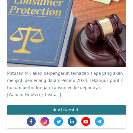
SAINS-TEKNO
KESEHATAN
INTERNASIONAL
SERBA-SERBI
PENDIDIKAN
Putusan MK akan berpengaruh terhadap siapa yang akan
menjadi pemenang dalam Pemilu 2024, sekaligus politik
OLAHRAGA
hukum perlindungan konsumen ke depannya.
[WahanaNews.co/Ilustrasi].
OPINI
Ikuti Kami di:
EDITORIAL