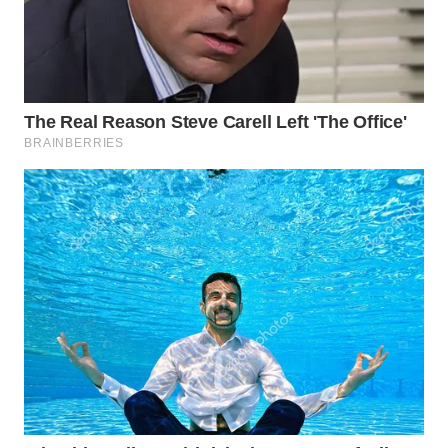
WN
SUMEDANG
WN
CIANJUR
WN
KEPULAUAN
SERIBU
WN
TANGERANG
WN
BINJAI
WN
CIREBON