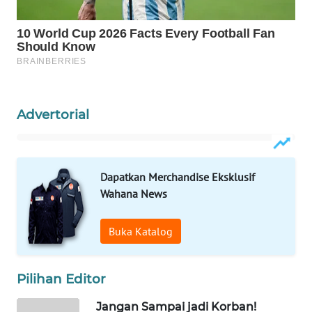
WAHANA
LISTRIK
WAHANA
TRAVEL
Advertorial
WAHANA
TV
WAHANANEWS
Dapatkan Merchandise Eksklusif
ID
Wahana News
WAHANANEWS
Buka Katalog
CO ID
Pilihan Editor
WAHANANEWS
NET
Jangan Sampai jadi Korban!