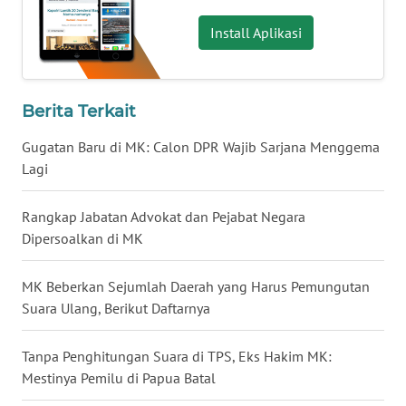
WN
Install Aplikasi
BABEL
WN
Berita Terkait
SUMBAR
Gugatan Baru di MK: Calon DPR Wajib Sarjana Menggema
WN
Lagi
SUMSEL
Rangkap Jabatan Advokat dan Pejabat Negara
WN
Dipersoalkan di MK
BENGKULU
MK Beberkan Sejumlah Daerah yang Harus Pemungutan
WN
Suara Ulang, Berikut Daftarnya
LAMPUNG
Tanpa Penghitungan Suara di TPS, Eks Hakim MK:
WN
Mestinya Pemilu di Papua Batal
JATENG