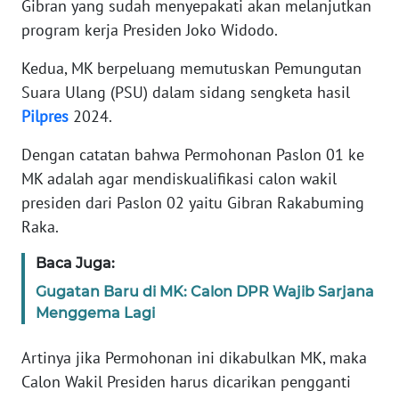
Gibran yang sudah menyepakati akan melanjutkan
program kerja Presiden Joko Widodo.
KARIR
Kedua, MK berpeluang memutuskan Pemungutan
DISCLAIMER
Suara Ulang (PSU) dalam sidang sengketa hasil
Pilpres
2024.
Wahana
News
Dengan catatan bahwa Permohonan Paslon 01 ke
Regional
MK adalah agar mendiskualifikasi calon wakil
presiden dari Paslon 02 yaitu Gibran Rakabuming
WN
Raka.
SUMUT
Baca Juga:
WN
Gugatan Baru di MK: Calon DPR Wajib Sarjana
JAKARTA
Menggema Lagi
WN
Artinya jika Permohonan ini dikabulkan MK, maka
JABAR
Calon Wakil Presiden harus dicarikan pengganti