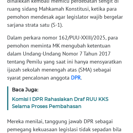
dinaikkan kembali memicu perdebatan sengit di
Informasi
ruang sidang Mahkamah Konstitusi, ketika para
INDEKS
pemohon mendesak agar legislator wajib bergelar
BERITA
sarjana strata satu (S-1).
Dalam perkara nomor 162/PUU-XXIII/2025, para
KONTAK
KAMI
pemohon meminta MK mengubah ketentuan
dalam Undang-Undang Nomor 7 Tahun 2017
INFO
tentang Pemilu yang saat ini hanya mensyaratkan
IKLAN
ijazah sekolah menengah atas (SMA) sebagai
syarat pencalonan anggota
DPR
.
TENTANG
KAMI
Baca Juga:
Komisi I DPR Rahasiakan Draf RUU KKS
PEDOMAN
Selama Proses Pembahasan
MEDIA
SIBER
Mereka menilai, tanggung jawab DPR sebagai
pemegang kekuasaan legislasi tidak sepadan bila
REDAKSI