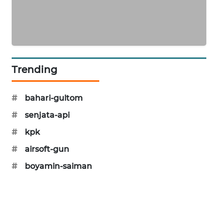
KARING
NEWS
JURNAL
MARITIM
Trending
HUMBANG
NEWS
#
bahari-gultom
GARONGGANG
#
senjata-api
NEWS
#
kpk
#
airsoft-gun
FISUELRI
ID
#
boyamin-saiman
ENERGI
NEWS