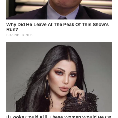
WN
BOGOR
WN
DEPOK
WN
TAPANULI
UTARA
WN
SAMOSIR
WN
PADANG
LAWAS