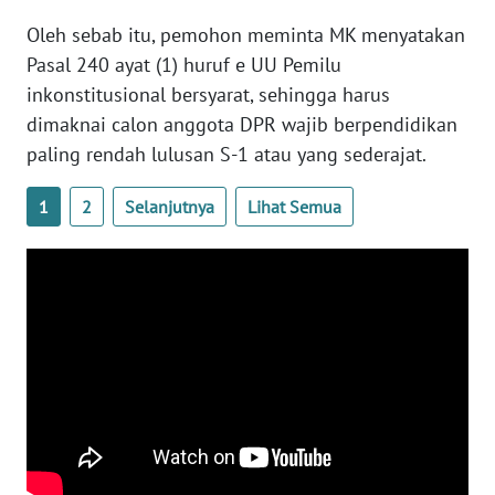
Oleh sebab itu, pemohon meminta MK menyatakan
WN
SERAMBI
Pasal 240 ayat (1) huruf e UU Pemilu
inkonstitusional bersyarat, sehingga harus
WN
dimaknai calon anggota DPR wajib berpendidikan
JAMBI
paling rendah lulusan S-1 atau yang sederajat.
WN
1
2
Selanjutnya
Lihat Semua
SULTRA
WN
NTB
WN
SULTENG
WN
SULBAR