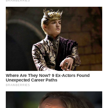
WN
INDRAMAYU
WN
KUNINGAN
WN
MAJALENGKA
WN
SUBANG
WN
SUKABUMI
WN
PURWAKARTA