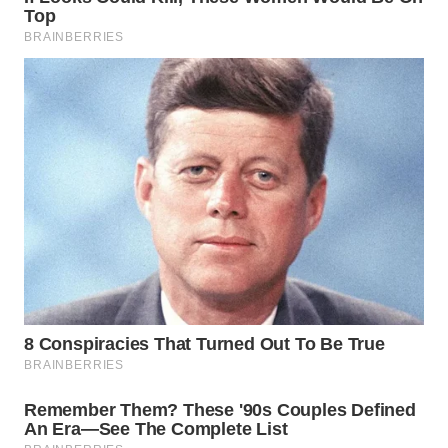
WN
SUMEDANG
WN
CIANJUR
WN
KEPULAUAN
SERIBU
WN
TANGERANG
WN
BINJAI
WN
CIREBON