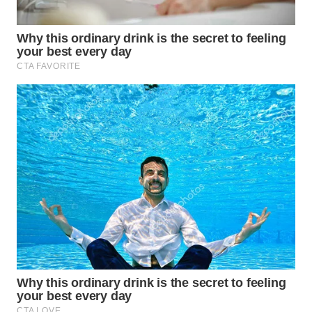
WN
MALUKU
WN
MALUT
WN
DAIRI
WN
DANAU
TOBA
WN
NIAS
WN
LANGKAT