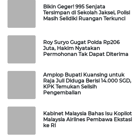
Bikin Geger! 995 Senjata
MAWAKA
Tersimpan di Sekolah Jaksel, Polisi
ID
Masih Selidiki Ruangan Terkunci
MARTABAT
NET
Roy Suryo Gugat Polda Rp206
Juta, Hakim Nyatakan
Permohonan Tak Dapat Diterima
PLN
WATCH
Amplop Bupati Kuansing untuk
MKLI
Raja Juli Diduga Berisi 14.000 SGD,
KPK Temukan Selisih
Pengembalian
LPKKI
LKKI
Kabinet Malaysia Bahas Isu Kopilot
Malaysia Airlines Pembawa Ekstasi
ke RI
KOPEKLIN