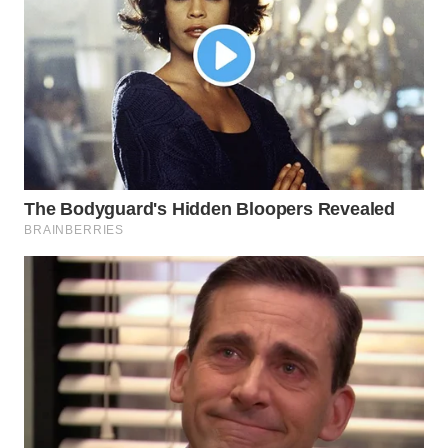
TAPANULI
TENGAH
WN DELI
SERDANG
WN
TEBING
TINGGI
WN
PAKPAK
WN
KARAWANG
WN
BEKASI