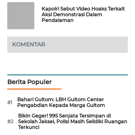
PORTAL
Kapolri Sebut Video Hoaks Terkait
KONSUMEN
Aksi Demonstrasi Dalam
Pendalaman
FORWAMKI
KOMENTAR
ALPERKLINAS
FORJASIDA
TAMBANG
Berita Populer
NEWS
SITUNGIR
Bahari Gultom: LBH Gultom Center
#1
NEWS
Pengabdian Kepada Marga Gultom
Bikin Geger! 995 Senjata Tersimpan di
SIDIKALANG
#2
Sekolah Jaksel, Polisi Masih Selidiki Ruangan
NEWS
Terkunci