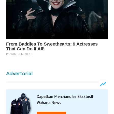
WAHANA
SPORT
WAHANA
UMKM
WAHANA
SELEB
WAHANA
PERSONA
Advertorial
WAHANA
OTOMOTIF
Dapatkan Merchandise Eksklusif
WAHANA
Wahana News
HEALTH