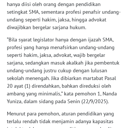
hanya diisi oleh orang dengan pendidikan
setingkat SMA, sementara profesi penafsir undang-
KARIR
undang seperti hakim, jaksa, hingga advokat
diwajibkan bergelar sarjana hukum.
DISCLAIMER
“Bila syarat legislator hanya dengan ijazah SMA,
Wahana
profesi yang hanya menafsirkan undang-undang
News
Regional
seperti hakim, jaksa, advokat, wajib bergelar
sarjana, sedangkan masuk akalkah jika pembentuk
WN
undang-undang justru cukup dengan lulusan
SUMUT
sekolah menengah. Jika dibiarkan martabat Pasal
20 ayat (1) direndahkan, bahkan direduksi oleh
WN
ambang yang minimalis,” kata pemohon 1, Nanda
JAKARTA
Yuniza, dalam sidang pada Senin (22/9/2025).
WN
Menurut para pemohon, aturan pendidikan yang
JABAR
terlalu rendah tidak menjamin adanya kapasitas