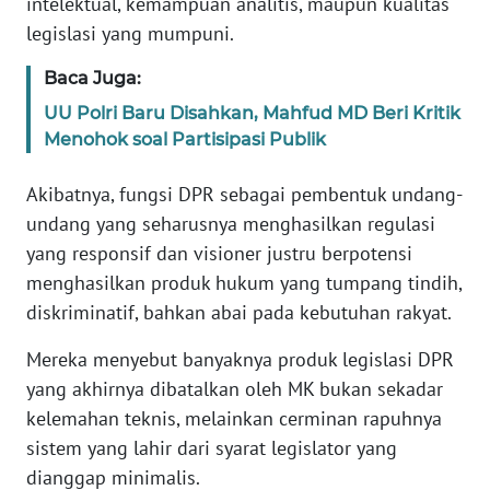
intelektual, kemampuan analitis, maupun kualitas
WN
legislasi yang mumpuni.
BANTEN
Baca Juga:
WN
UU Polri Baru Disahkan, Mahfud MD Beri Kritik
NTT
Menohok soal Partisipasi Publik
WN
Akibatnya, fungsi DPR sebagai pembentuk undang-
KEPRI
undang yang seharusnya menghasilkan regulasi
yang responsif dan visioner justru berpotensi
WN
menghasilkan produk hukum yang tumpang tindih,
PAPUA
diskriminatif, bahkan abai pada kebutuhan rakyat.
WN
Mereka menyebut banyaknya produk legislasi DPR
PAPUA
yang akhirnya dibatalkan oleh MK bukan sekadar
BARAT
kelemahan teknis, melainkan cerminan rapuhnya
WN
sistem yang lahir dari syarat legislator yang
RIAU
dianggap minimalis.