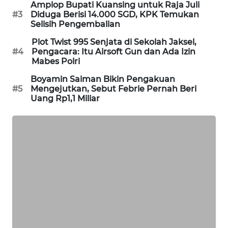
Amplop Bupati Kuansing untuk Raja Juli
SIBARAGAS
#3
Diduga Berisi 14.000 SGD, KPK Temukan
Selisih Pengembalian
NEWS
Plot Twist 995 Senjata di Sekolah Jaksel,
METRO
#4
Pengacara: Itu Airsoft Gun dan Ada Izin
Mabes Polri
SIANTAR
NEWS
Boyamin Saiman Bikin Pengakuan
#5
Mengejutkan, Sebut Febrie Pernah Beri
Uang Rp1,1 Miliar
METRO
MEDAN
NEWS
METRO
JAKARTA
NEWS
KRT
NEWS