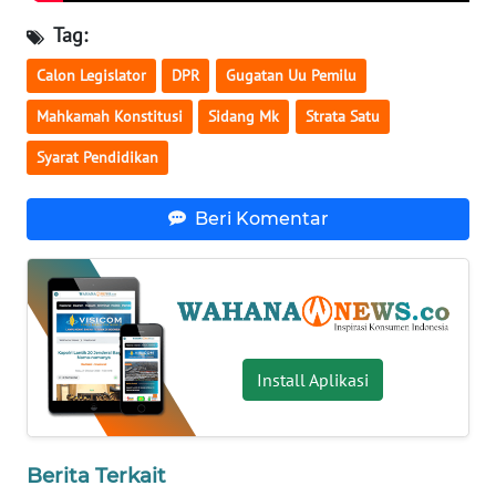
WN
Tag:
BABEL
Calon Legislator
DPR
Gugatan Uu Pemilu
WN
Mahkamah Konstitusi
Sidang Mk
Strata Satu
SUMBAR
Syarat Pendidikan
WN
Beri Komentar
SUMSEL
WN
BENGKULU
WN
Install Aplikasi
LAMPUNG
WN
JATENG
Berita Terkait