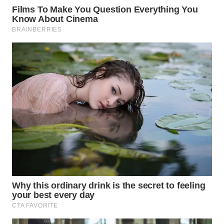
Wahana
Media
Group
WAHANA
NEWS
WAHANA
TANI
WAHANA
ADVOKAT
WAHANA
INFRASTRUKTUR
WAHANA
KONSUMEN