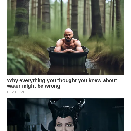
WAHANA
LISTRIK
WAHANA
TRAVEL
WAHANA
TV
WAHANANEWS
ID
WAHANANEWS
CO ID
WAHANANEWS
NET