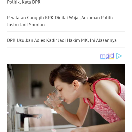
Politik, Kata DPR
WN
KALTARA
Peralatan Canggih KPK Dinilai Wajar, Ancaman Politik
Justru Jadi Sorotan
WN
KALSEL
DPR Usulkan Adies Kadir Jadi Hakim MK, Ini Alasannya
WN
KALTIM
WN
SULSEL
WN
GORONTALO
WN
SULUT