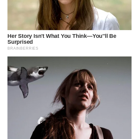
WN
NATUNA
WN
BINTAN
WN
MANDALIKA
WN
LIKUPANG
WN
LABUANBAJO
WN
BORNEO