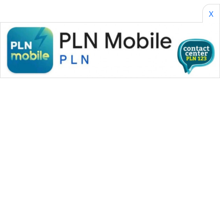
X
WAHANA MEDIA GROUP
|
|
|
WAHANA NEWS co
WAHANA TANI
WAHANA ADVOKAT
|
|
WAHANA INFRASTRUKTUR
WAHANA KONSUMEN