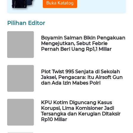
Buka Katalog
WAHANA
DESA
WISATA
Pilihan Editor
LAPAK
Boyamin Saiman Bikin Pengakuan
WAHANA
Mengejutkan, Sebut Febrie
Pernah Beri Uang Rp1,1 Miliar
Wahana
Network
Plot Twist 995 Senjata di Sekolah
Jaksel, Pengacara: Itu Airsoft Gun
KONSUMEN
dan Ada Izin Mabes Polri
LISTRIK
MASYARAKAT
KPU Kotim Diguncang Kasus
KELISTRIKAN
Korupsi, Lima Komisioner Jadi
Tersangka dan Kerugian Ditaksir
Rp10 Miliar
WALINKI
ID