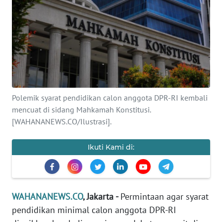
SAINS-TEKNO
KESEHATAN
INTERNASIONAL
SERBA-SERBI
Polemik syarat pendidikan calon anggota DPR-RI kembali
mencuat di sidang Mahkamah Konstitusi.
PENDIDIKAN
[WAHANANEWS.CO/Ilustrasi].
OLAHRAGA
Ikuti Kami di:
OPINI
WAHANANEWS.CO
, Jakarta -
Permintaan agar syarat
EDITORIAL
pendidikan minimal calon anggota DPR-RI