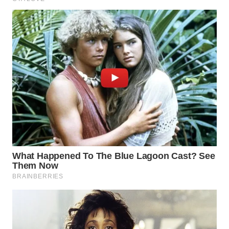
WN
TAPANULI
SELATAN
WN
TANJUNG
LESUNG
WN
KARO
WN
SIMALUNGUN
WN
LABUHANBATU
WN