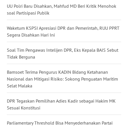
UU Polri Baru Disahkan, Mahfud MD Beri Kritik Menohok
WN
soal Partisipasi Publik
NUSANTARA
Waketum KSPSI Apresiasi DPR dan Pemerintah, RUU PPRT
WN
JOGJA
Segera Disahkan Hari Ini
WN
Soal Tim Pengawas Intelijen DPR, Eks Kepala BAIS Sebut
JATIM
Tidak Berguna
WN
Bamsoet Terima Pengurus KADIN Bidang Ketahanan
BALI
Nasional dan Mitigasi Risiko: Sokong Penguatan Maritim
Selat Malaka
WN
KALBAR
DPR Tegaskan Pemilihan Adies Kadir sebagai Hakim MK
Sesuai Konstitusi
WN
KALTENG
Parliamentary Threshold Bisa Menyederhanakan Partai