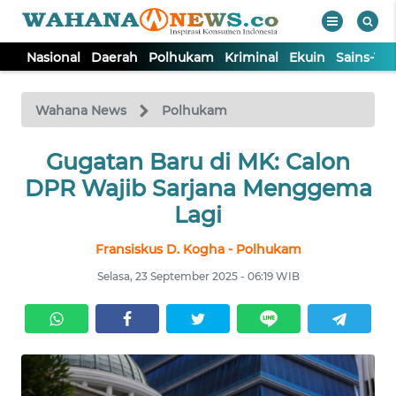
Nasional
Daerah
Polhukam
Kriminal
Ekuin
Sains-Te
WAHANA
Tutup
TV
Wahana News
Polhukam
NASIONAL
Gugatan Baru di MK: Calon
DPR Wajib Sarjana Menggema
DAERAH
Lagi
Fransiskus D. Kogha - Polhukam
POLHUKAM
Selasa, 23 September 2025 - 06:19 WIB
KRIMINAL
EKUIN