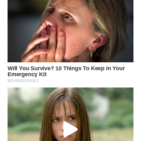
WN
PRIANGAN
TIMUR
WN
SEMARANG
WN
SOLO
WN
BOROBUDUR
WN
MADURA
WN
SURABAYA