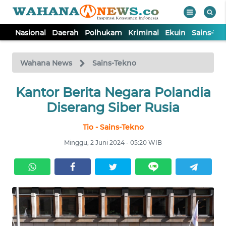
Nasional
Daerah
Polhukam
Kriminal
Ekuin
Sains-Te
WAHANA
Tutup
TV
Wahana News
Sains-Tekno
NASIONAL
Kantor Berita Negara Polandia
Diserang Siber Rusia
DAERAH
Tio - Sains-Tekno
Minggu, 2 Juni 2024 - 05:20 WIB
POLHUKAM
KRIMINAL
EKUIN