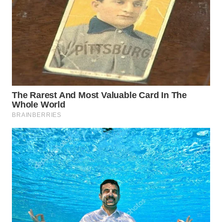
WAHANA
LISTRIK
WAHANA
TRAVEL
WAHANA
TV
WAHANANEWS
ID
WAHANANEWS
CO ID
WAHANANEWS
NET