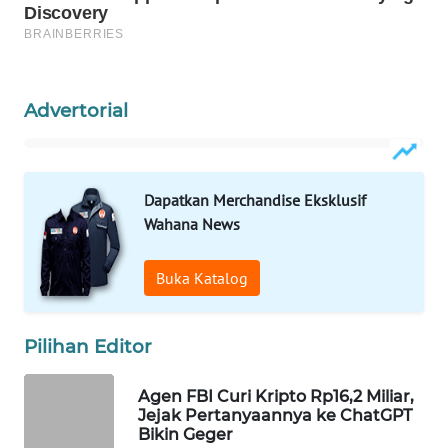
WAHANA
DESA
WISATA
Advertorial
LAPAK
WAHANA
Wahana
Dapatkan Merchandise Eksklusif
Network
Wahana News
KONSUMEN
Buka Katalog
LISTRIK
MASYARAKAT
Pilihan Editor
KELISTRIKAN
Agen FBI Curi Kripto Rp16,2 Miliar,
WALINKI
Jejak Pertanyaannya ke ChatGPT
ID
Bikin Geger