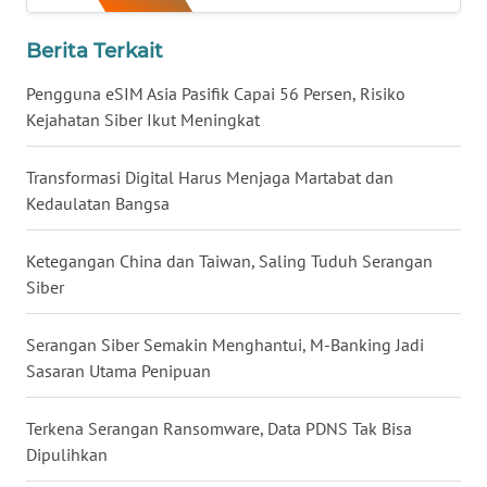
WN
Berita Terkait
NUSANTARA
Pengguna eSIM Asia Pasifik Capai 56 Persen, Risiko
WN
Kejahatan Siber Ikut Meningkat
JOGJA
Transformasi Digital Harus Menjaga Martabat dan
WN
Kedaulatan Bangsa
JATIM
Ketegangan China dan Taiwan, Saling Tuduh Serangan
WN
Siber
BALI
Serangan Siber Semakin Menghantui, M-Banking Jadi
WN
Sasaran Utama Penipuan
KALBAR
Terkena Serangan Ransomware, Data PDNS Tak Bisa
WN
KALTENG
Dipulihkan