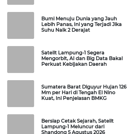
MAWAKA
ID
Bumi Menuju Dunia yang Jauh
Lebih Panas, Ini yang Terjadi Jika
Suhu Naik 2 Derajat
MARTABAT
NET
Satelit Lampung-1 Segera
PLN
Mengorbit, AI dan Big Data Bakal
WATCH
Perkuat Kebijakan Daerah
MKLI
Sumatera Barat Diguyur Hujan 126
Mm per Hari di Tengah El Nino
LPKKI
Kuat, Ini Penjelasan BMKG
LKKI
Bersiap Cetak Sejarah, Satelit
KOPEKLIN
Lampung-1 Meluncur dari
Shandong 5 Agustus 2026