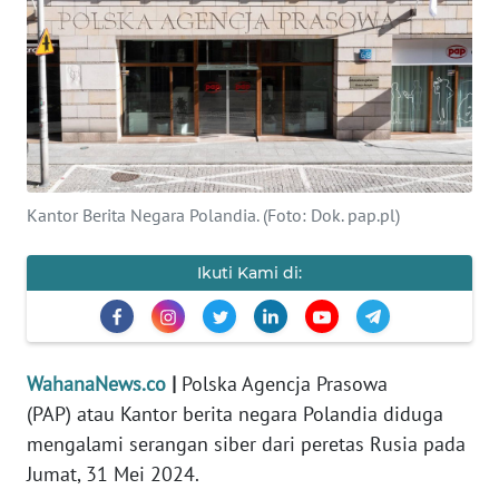
SAINS-TEKNO
KESEHATAN
INTERNASIONAL
SERBA-SERBI
Kantor Berita Negara Polandia. (Foto: Dok. pap.pl)
PENDIDIKAN
Ikuti Kami di:
OLAHRAGA
WahanaNews.co
|
Polska Agencja Prasowa
OPINI
(PAP) atau Kantor berita negara Polandia diduga
mengalami serangan siber dari peretas Rusia pada
EDITORIAL
Jumat, 31 Mei 2024.