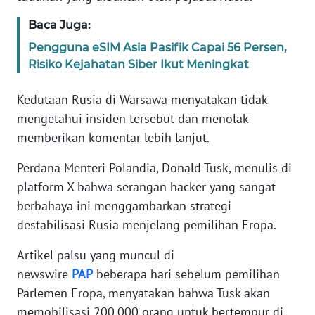
Baca Juga:
KARIR
Pengguna eSIM Asia Pasifik Capai 56 Persen,
Risiko Kejahatan Siber Ikut Meningkat
DISCLAIMER
Kedutaan Rusia di Warsawa menyatakan tidak
Wahana
mengetahui insiden tersebut dan menolak
News
Regional
memberikan komentar lebih lanjut.
Perdana Menteri Polandia, Donald Tusk, menulis di
WN
platform X bahwa serangan hacker yang sangat
SUMUT
berbahaya ini menggambarkan strategi
WN
destabilisasi Rusia menjelang pemilihan Eropa.
JAKARTA
Artikel palsu yang muncul di
newswire
PAP
beberapa hari sebelum pemilihan
WN
JABAR
Parlemen Eropa, menyatakan bahwa Tusk akan
memobilisasi 200.000 orang untuk bertempur di