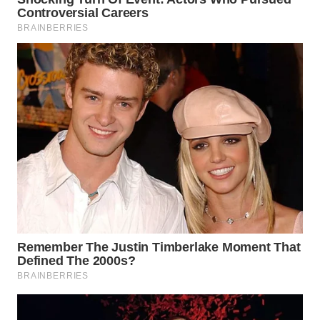
WN
TAPANULI
SELATAN
WN
TANJUNG
LESUNG
WN
KARO
WN
SIMALUNGUN
WN
LABUHANBATU
WN