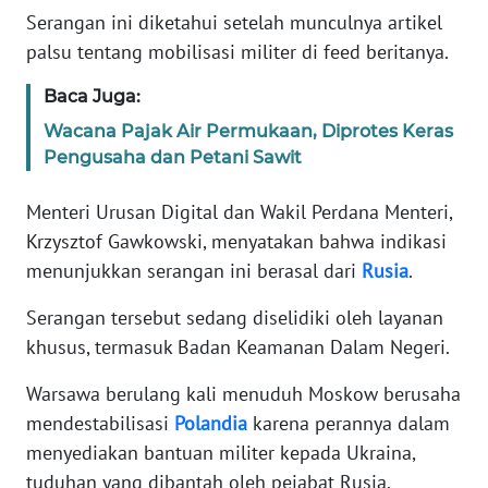
Informasi
Serangan ini diketahui setelah munculnya artikel
palsu tentang mobilisasi militer di feed beritanya.
INDEKS
BERITA
Baca Juga:
Wacana Pajak Air Permukaan, Diprotes Keras
KONTAK
Pengusaha dan Petani Sawit
KAMI
Menteri Urusan Digital dan Wakil Perdana Menteri,
INFO
Krzysztof Gawkowski, menyatakan bahwa indikasi
IKLAN
menunjukkan serangan ini berasal dari
Rusia
.
TENTANG
Serangan tersebut sedang diselidiki oleh layanan
KAMI
khusus, termasuk Badan Keamanan Dalam Negeri.
PEDOMAN
Warsawa berulang kali menuduh Moskow berusaha
MEDIA
mendestabilisasi
Polandia
karena perannya dalam
SIBER
menyediakan bantuan militer kepada Ukraina,
tuduhan yang dibantah oleh pejabat Rusia.
REDAKSI