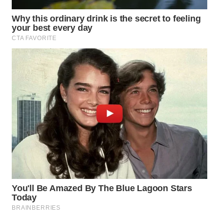
WN
NATUNA
WN
BINTAN
WN
MANDALIKA
WN
LIKUPANG
WN
LABUANBAJO
WN
BORNEO