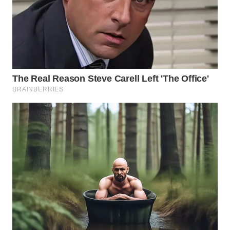
WN
BOGOR
WN
DEPOK
WN
TAPANULI
UTARA
WN
SAMOSIR
WN
PADANG
LAWAS