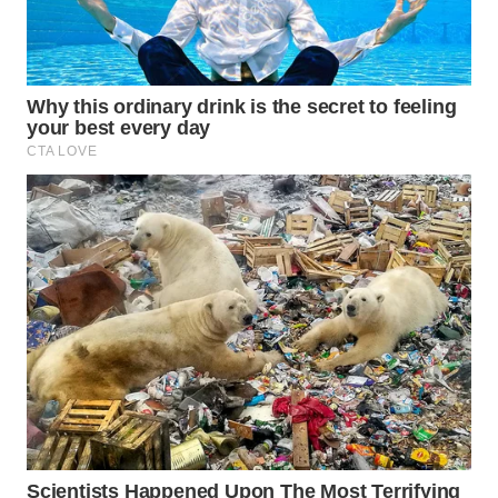
WAHANA
SPORT
WAHANA
UMKM
WAHANA
SELEB
WAHANA
PERSONA
WAHANA
OTOMOTIF
WAHANA
HEALTH