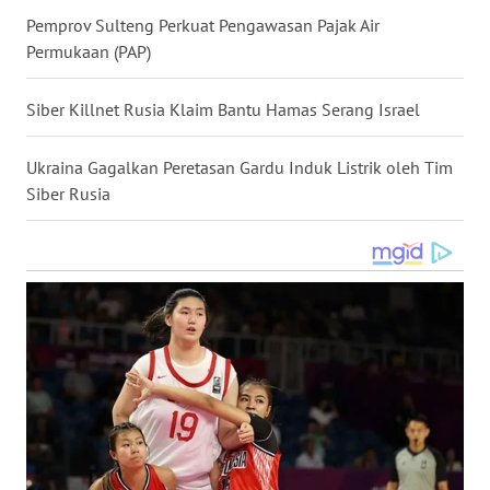
WN
Pemprov Sulteng Perkuat Pengawasan Pajak Air
KALTARA
Permukaan (PAP)
WN
Siber Killnet Rusia Klaim Bantu Hamas Serang Israel
KALSEL
Ukraina Gagalkan Peretasan Gardu Induk Listrik oleh Tim
WN
Siber Rusia
KALTIM
WN
SULSEL
WN
GORONTALO
WN
SULUT