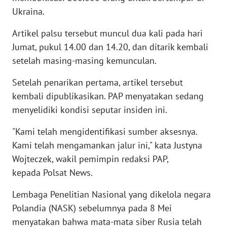
WN
Ukraina.
BANTEN
Artikel palsu tersebut muncul dua kali pada hari
Jumat, pukul 14.00 dan 14.20, dan ditarik kembali
WN
NTT
setelah masing-masing kemunculan.
Setelah penarikan pertama, artikel tersebut
WN
KEPRI
kembali dipublikasikan. PAP menyatakan sedang
menyelidiki kondisi seputar insiden ini.
WN
"Kami telah mengidentifikasi sumber aksesnya.
PAPUA
Kami telah mengamankan jalur ini," kata Justyna
Wojteczek, wakil pemimpin redaksi PAP,
WN
PAPUA
kepada Polsat News.
BARAT
Lembaga Penelitian Nasional yang dikelola negara
WN
Polandia (NASK) sebelumnya pada 8 Mei
RIAU
menyatakan bahwa mata-mata siber Rusia telah