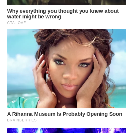
WN
SUMEDANG
WN
CIANJUR
WN
KEPULAUAN
SERIBU
WN
TANGERANG
WN
BINJAI
WN
CIREBON