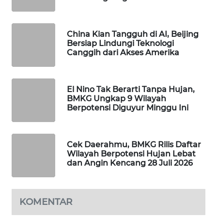
PORTAL
KONSUMEN
China Kian Tangguh di AI, Beijing
Bersiap Lindungi Teknologi
FORWAMKI
Canggih dari Akses Amerika
ALPERKLINAS
El Nino Tak Berarti Tanpa Hujan,
FORJASIDA
BMKG Ungkap 9 Wilayah
Berpotensi Diguyur Minggu Ini
TAMBANG
NEWS
Cek Daerahmu, BMKG Rilis Daftar
Wilayah Berpotensi Hujan Lebat
SITUNGIR
dan Angin Kencang 28 Juli 2026
NEWS
SIDIKALANG
KOMENTAR
NEWS