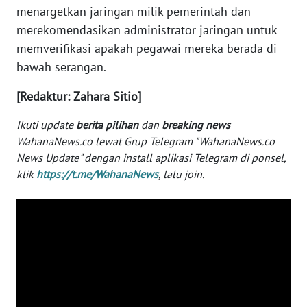
menargetkan jaringan milik pemerintah dan
WN
merekomendasikan administrator jaringan untuk
SERAMBI
memverifikasi apakah pegawai mereka berada di
bawah serangan.
WN
JAMBI
[Redaktur: Zahara Sitio]
Ikuti update
berita pilihan
dan
breaking news
WN
SULTRA
WahanaNews.co lewat Grup Telegram "WahanaNews.co
News Update" dengan install aplikasi Telegram di ponsel,
klik
https://t.me/WahanaNews
, lalu join.
WN
NTB
WN
SULTENG
WN
SULBAR