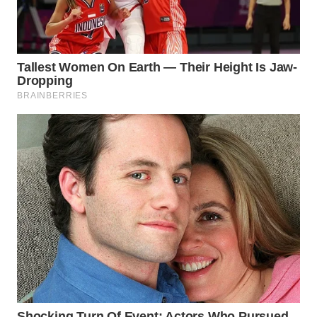
WN
MALUKU
WN
MALUT
WN
DAIRI
WN
DANAU
TOBA
WN
NIAS
WN
LANGKAT