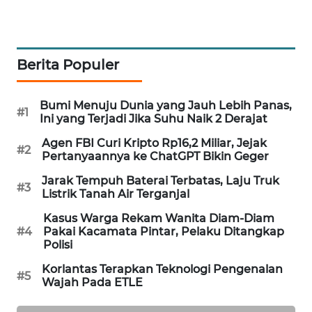
SIBARAGAS
NEWS
Berita Populer
METRO
SIANTAR
NEWS
Bumi Menuju Dunia yang Jauh Lebih Panas,
#1
Ini yang Terjadi Jika Suhu Naik 2 Derajat
METRO
Agen FBI Curi Kripto Rp16,2 Miliar, Jejak
#2
MEDAN
Pertanyaannya ke ChatGPT Bikin Geger
NEWS
Jarak Tempuh Baterai Terbatas, Laju Truk
#3
Listrik Tanah Air Terganjal
METRO
JAKARTA
Kasus Warga Rekam Wanita Diam-Diam
#4
Pakai Kacamata Pintar, Pelaku Ditangkap
NEWS
Polisi
KRT
Korlantas Terapkan Teknologi Pengenalan
#5
Wajah Pada ETLE
NEWS