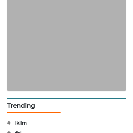
KARING
NEWS
JURNAL
MARITIM
HUMBANG
NEWS
GARONGGANG
NEWS
FISUELRI
ID
Trending
ENERGI
NEWS
#
iklim