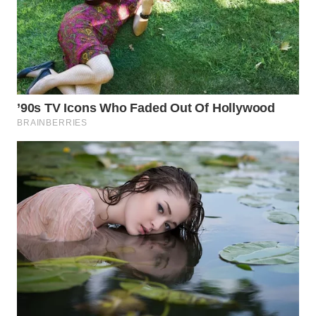
WN
PRIANGAN
TIMUR
WN
SEMARANG
WN
SOLO
WN
BOROBUDUR
WN
MADURA
WN
SURABAYA