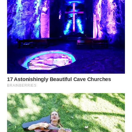
WN
INDRAMAYU
WN
KUNINGAN
WN
MAJALENGKA
WN
SUBANG
WN
SUKABUMI
WN
PURWAKARTA