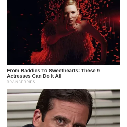
TAPANULI
TENGAH
WN DELI
SERDANG
WN
TEBING
TINGGI
WN
PAKPAK
WN
KARAWANG
WN
BEKASI