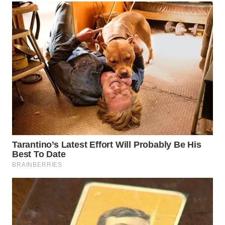
Wahana
Media
Group
WAHANA
NEWS
WAHANA
TANI
WAHANA
ADVOKAT
WAHANA
INFRASTRUKTUR
WAHANA
KONSUMEN