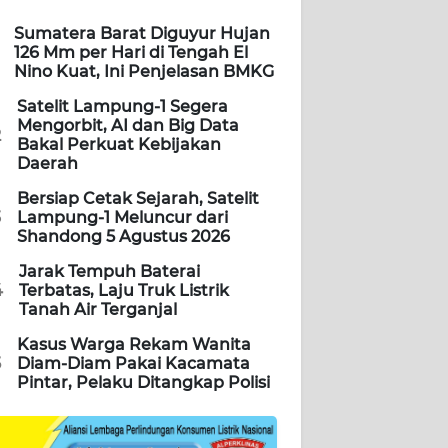
Sumatera Barat Diguyur Hujan
126 Mm per Hari di Tengah El
Nino Kuat, Ini Penjelasan BMKG
Satelit Lampung-1 Segera
Mengorbit, AI dan Big Data
2
Bakal Perkuat Kebijakan
Daerah
Bersiap Cetak Sejarah, Satelit
3
Lampung-1 Meluncur dari
Shandong 5 Agustus 2026
Jarak Tempuh Baterai
4
Terbatas, Laju Truk Listrik
Tanah Air Terganjal
Kasus Warga Rekam Wanita
5
Diam-Diam Pakai Kacamata
Pintar, Pelaku Ditangkap Polisi