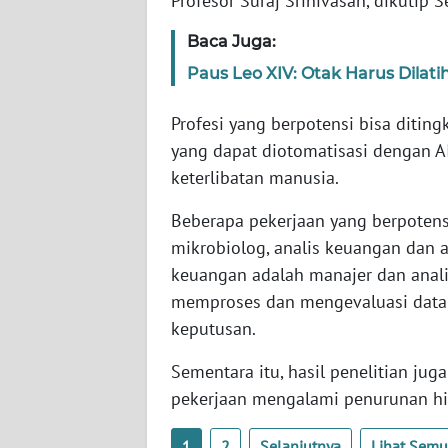
Profesor Suraj Srinivasan, dikutip 
SERAMBI
Baca Juga:
WN
Paus Leo XIV: Otak Harus Dilat
JAMBI
Profesi yang berpotensi bisa diti
WN
yang dapat diotomatisasi dengan A
SULTRA
keterlibatan manusia.
WN
Beberapa pekerjaan yang berpotens
NTB
mikrobiolog, analis keuangan dan a
keuangan adalah manajer dan anali
WN
memproses dan mengevaluasi data 
SULTENG
keputusan.
WN
Sementara itu, hasil penelitian ju
SULBAR
pekerjaan mengalami penurunan h
WN
1
2
Selanjutnya
Lihat Sem