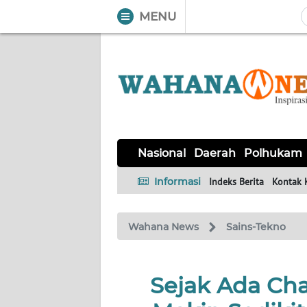
MENU
WAHANA
Tutup
TV
NASIONAL
DAERAH
POLHUKAM
KRIMINAL
EKUIN
SAINS-
KESEHATAN
INTERNASIONAL
Nasional
Daerah
Polhukam
TEKNO
Informasi
Indeks Berita
Kontak 
SERBA-
PENDIDIKAN
OLAHRAGA
OPINI
SERBI
Wahana News
Sains-Tekno
EDITORIAL
Sejak Ada Ch
Informasi