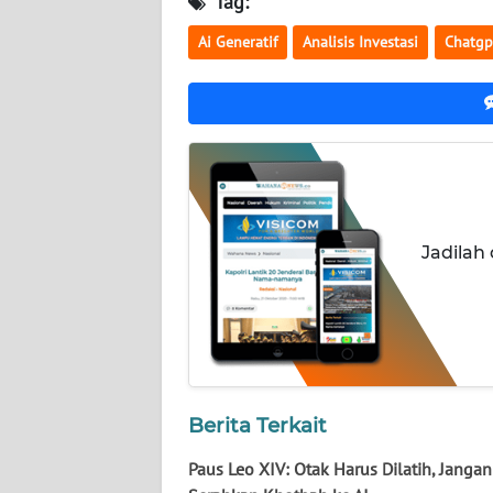
Tag:
NUSANTARA
Ai Generatif
Analisis Investasi
Chatgp
WN
JOGJA
WN
JATIM
WN
BALI
Jadilah
WN
KALBAR
WN
KALTENG
Berita Terkait
Paus Leo XIV: Otak Harus Dilatih, Jangan
WN