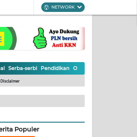
NETWORK
al
Serba-serbi
Pendidikan
Olahraga
Opini
Editoria
Disclaimer
erita Populer