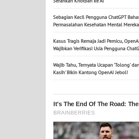
Serahkan Khotbah ke AI
KALTARA
Sebagian Kecil Pengguna ChatGPT Baha
WN
KALSEL
Permasalahan Kesehatan Mental Mereka
WN
Kasus Tragis Remaja Jadi Pemicu, OpenA
KALTIM
Wajibkan Verifikasi Usia Pengguna Chat
WN
Wajib Tahu, Ternyata Ucapan 'Tolong' dan
SULSEL
Kasih' Bikin Kantong OpenAI Jebol!
WN
GORONTALO
WN
SULUT
WN
MALUKU