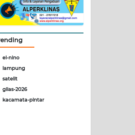
rending
el-nino
lampung
satelit
giias-2026
kacamata-pintar