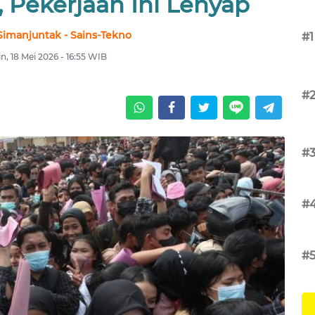
, Pekerjaan Ini Lenyap
Simanjuntak - Sains-Tekno
#1
n, 18 Mei 2026 - 16:55 WIB
#
#
#
#