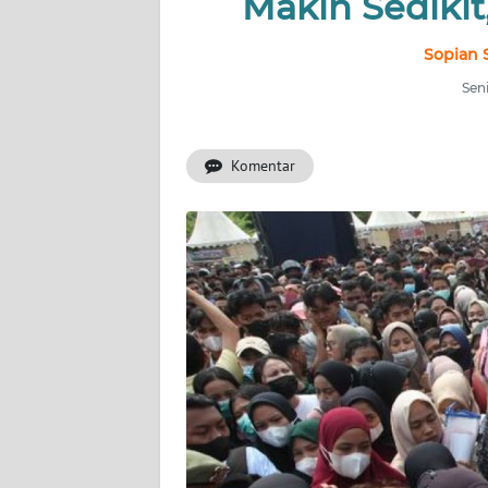
Makin Sedikit
INDEKS
BERITA
Sopian 
Seni
KONTAK
KAMI
Komentar
INFO
IKLAN
TENTANG
KAMI
PEDOMAN
MEDIA
SIBER
REDAKSI