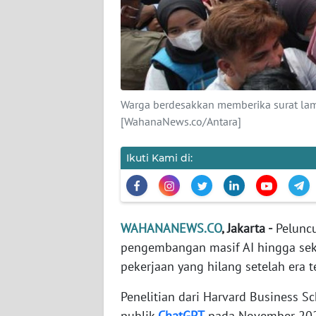
KARIR
DISCLAIMER
Wahana
News
Warga berdesakkan memberika surat lama
Regional
[WahanaNews.co/Antara]
WN
SUMUT
Ikuti Kami di:
WN
JAKARTA
WAHANANEWS.CO
, Jakarta -
Peluncu
pengembangan masif AI hingga sek
WN
JABAR
pekerjaan yang hilang setelah era t
Penelitian dari Harvard Business 
WN
publik
ChatGPT
pada November 2022
BANTEN