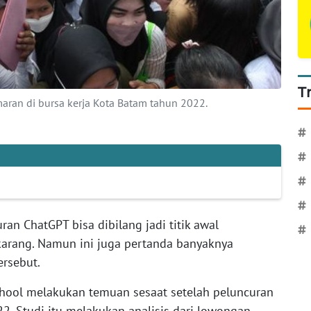
T
ran di bursa kerja Kota Batam tahun 2022.
#
#
#
#
ran ChatGPT bisa dibilang jadi titik awal
#
arang. Namun ini juga pertanda banyaknya
ersebut.
School melakukan temuan sesaat setelah peluncuran
. Studi itu melakukan analisis dari lowongan