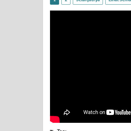
BABEL
WN
SUMBAR
WN
SUMSEL
WN
BENGKULU
WN
LAMPUNG
WN
JATENG
WN