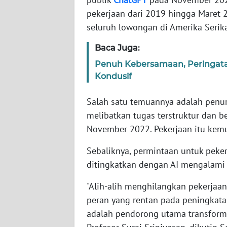
pekerjaan dari 2019 hingga Maret
WN
seluruh lowongan di Amerika Serika
NTT
Baca Juga:
WN
Penuh Kebersamaan, Peringata
KEPRI
Kondusif
Salah satu temuannya adalah penu
WN
PAPUA
melibatkan tugas terstruktur dan b
November 2022. Pekerjaan itu kemun
WN
PAPUA
Sebaliknya, permintaan untuk pekerja
BARAT
ditingkatkan dengan AI mengalami
"Alih-alih menghilangkan pekerjaan
WN
RIAU
peran yang rentan pada peningka
adalah pendorong utama transformasi
WN