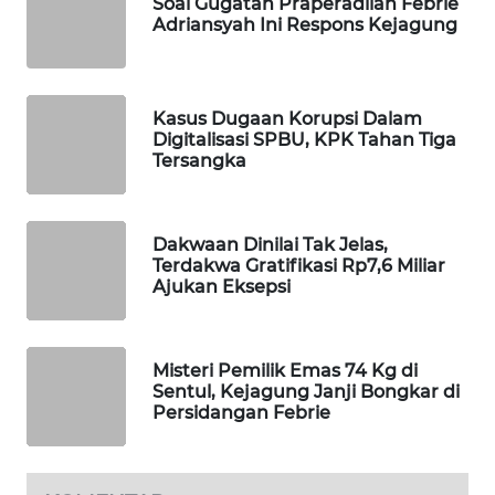
Soal Gugatan Praperadilan Febrie
Adriansyah Ini Respons Kejagung
WAHANA
LISTRIK
WAHANA
Kasus Dugaan Korupsi Dalam
TRAVEL
Digitalisasi SPBU, KPK Tahan Tiga
Tersangka
WAHANA
TV
Dakwaan Dinilai Tak Jelas,
Terdakwa Gratifikasi Rp7,6 Miliar
WAHANANEWS
Ajukan Eksepsi
ID
WAHANANEWS
Misteri Pemilik Emas 74 Kg di
CO ID
Sentul, Kejagung Janji Bongkar di
Persidangan Febrie
WAHANANEWS
NET