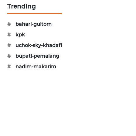
Trending
MAWAKA
ID
#
bahari-gultom
MARTABAT
#
kpk
NET
#
uchok-sky-khadafi
PLN
#
bupati-pemalang
WATCH
#
nadim-makarim
MKLI
LPKKI
LKKI
KOPEKLIN