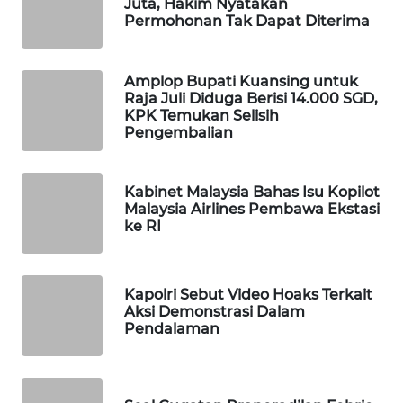
Juta, Hakim Nyatakan
Permohonan Tak Dapat Diterima
Wahana
Media
Group
Amplop Bupati Kuansing untuk
WAHANA
Raja Juli Diduga Berisi 14.000 SGD,
KPK Temukan Selisih
NEWS
Pengembalian
WAHANA
TANI
Kabinet Malaysia Bahas Isu Kopilot
Malaysia Airlines Pembawa Ekstasi
ke RI
WAHANA
ADVOKAT
Kapolri Sebut Video Hoaks Terkait
WAHANA
Aksi Demonstrasi Dalam
INFRASTRUKTUR
Pendalaman
WAHANA
KONSUMEN