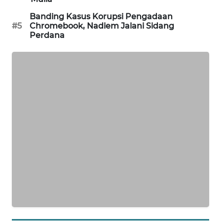
WAHANA
Banding Kasus Korupsi Pengadaan
DESA
#5
Chromebook, Nadiem Jalani Sidang
WISATA
Perdana
LAPAK
WAHANA
Wahana
Network
KONSUMEN
LISTRIK
MASYARAKAT
KELISTRIKAN
WALINKI
ID