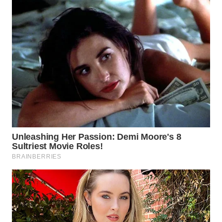
WN
BOGOR
WN
DEPOK
WN
TAPANULI
UTARA
WN
SAMOSIR
WN
PADANG
LAWAS