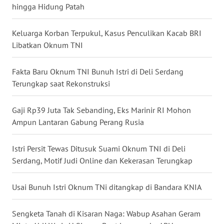
hingga Hidung Patah
WN
SERAMBI
Keluarga Korban Terpukul, Kasus Penculikan Kacab BRI
Libatkan Oknum TNI
WN
JAMBI
Fakta Baru Oknum TNI Bunuh Istri di Deli Serdang
Terungkap saat Rekonstruksi
WN
SULTRA
Gaji Rp39 Juta Tak Sebanding, Eks Marinir RI Mohon
Ampun Lantaran Gabung Perang Rusia
WN
NTB
Istri Persit Tewas Ditusuk Suami Oknum TNI di Deli
Serdang, Motif Judi Online dan Kekerasan Terungkap
WN
SULTENG
Usai Bunuh Istri Oknum TNi ditangkap di Bandara KNIA
WN
SULBAR
Sengketa Tanah di Kisaran Naga: Wabup Asahan Geram