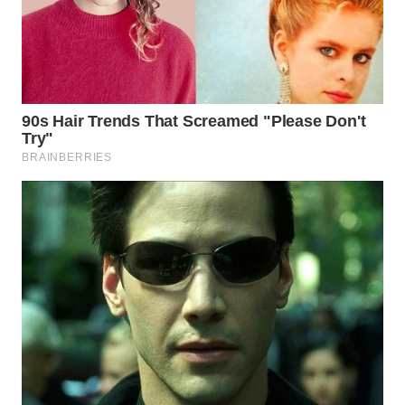
WN
MALUKU
WN
MALUT
WN
DAIRI
WN
DANAU
TOBA
WN
NIAS
WN
LANGKAT