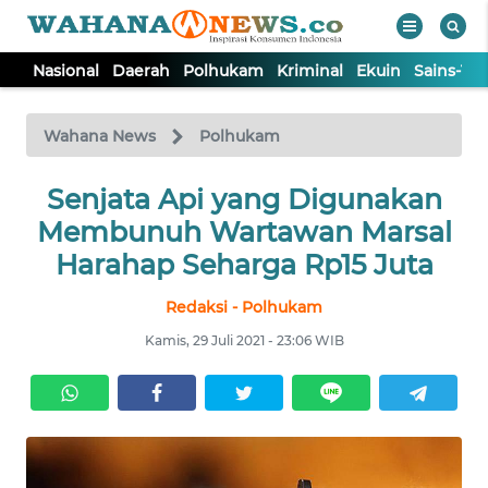
Nasional
Daerah
Polhukam
Kriminal
Ekuin
Sains-Te
WAHANA
Tutup
TV
Wahana News
Polhukam
NASIONAL
Senjata Api yang Digunakan
Membunuh Wartawan Marsal
DAERAH
Harahap Seharga Rp15 Juta
Redaksi - Polhukam
POLHUKAM
Kamis, 29 Juli 2021 - 23:06 WIB
KRIMINAL
EKUIN