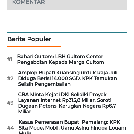
KOMENTAR
WAHANA
SPORT
WAHANA
UMKM
Berita Populer
WAHANA
Bahari Gultom: LBH Gultom Center
SELEB
#1
Pengabdian Kepada Marga Gultom
Amplop Bupati Kuansing untuk Raja Juli
WAHANA
#2
Diduga Berisi 14.000 SGD, KPK Temukan
PERSONA
Selisih Pengembalian
CBA Minta Kejati DKI Selidiki Proyek
WAHANA
Layanan Internet Rp315,8 Miliar, Soroti
OTOMOTIF
#3
Dugaan Potensi Kerugian Negara Rp6,7
Miliar
WAHANA
Kasus Pemerasan Bupati Pemalang: KPK
HEALTH
#4
Sita Moge, Mobil, Uang Asing hingga Logam
Mulia