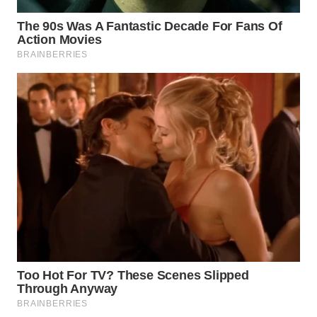
WN
TAPANULI
SELATAN
WN
TANJUNG
LESUNG
WN
KARO
WN
SIMALUNGUN
WN
LABUHANBATU
WN