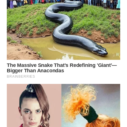
WN
KALTARA
WN
KALSEL
WN
KALTIM
WN
SULSEL
WN
GORONTALO
WN
SULUT