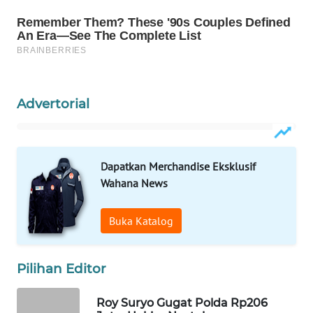
WN
NATUNA
WN
BINTAN
Advertorial
WN
MANDALIKA
Dapatkan Merchandise Eksklusif
WN
Wahana News
LIKUPANG
Buka Katalog
WN
LABUANBAJO
Pilihan Editor
WN
BORNEO
Roy Suryo Gugat Polda Rp206