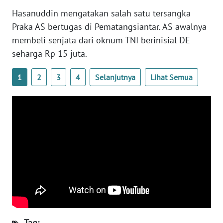
Hasanuddin mengatakan salah satu tersangka
KARIR
Praka AS bertugas di Pematangsiantar. AS awalnya
membeli senjata dari oknum TNI berinisial DE
DISCLAIMER
seharga Rp 15 juta.
Wahana
1
2
3
4
Selanjutnya
Lihat Semua
News
Regional
WN
SUMUT
WN
JAKARTA
WN
JABAR
Tag: