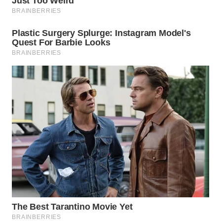
WN
PRIANGAN
TIMUR
WN
SEMARANG
WN
SOLO
WN
BOROBUDUR
WN
MADURA
WN
SURABAYA