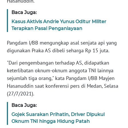
Hasanuddin.
Informasi
Baca Juga:
INDEKS
BERITA
Kasus Aktivis Andrie Yunus Oditur Militer
Terapkan Pasal Penganiayaan
KONTAK
KAMI
Pangdam I/BB mengungkap asal senjata api yang
digunakan Praka AS dibeli seharga Rp 15 juta.
INFO
"Dari pengembangan terhadap AS, didapatkan
IKLAN
keterlibatan oknum-oknum anggota TNI lainnya
sejumlah tiga orang," kata Pangdam I/BB Mayjen
TENTANG
KAMI
Hasanuddin saat konferensi pers di Medan, Selasa
(27/7/2021).
PEDOMAN
MEDIA
Baca Juga:
SIBER
Gojek Suarakan Prihatin, Driver Dipukul
Oknum TNI hingga Hidung Patah
REDAKSI