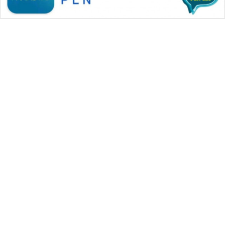
SONYA
ASA
NEWS
WAHANA MEDIA GROUP
|
|
|
WAHANA NEWS co
WAHANA TANI
WAHANA ADVOKAT
|
|
WAHANA INFRASTRUKTUR
WAHANA KONSUMEN
|
|
|
WAHANA LISTRIK
WAHANA TRAVEL
WAHANA TV
|
|
|
WAHANANEWS id
WAHANANEWS CO ID
WAHANANEWS NET
|
|
|
WAHANA SPORT ID
Wahana UMKM
Wahana Seleb
|
|
|
Wahana Persona
Wahana Otomotif
Wahana Health
|
Wahana Desa Wisata
Lapak Wahana