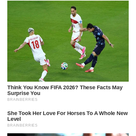
TAPANULI
TENGAH
WN DELI
SERDANG
WN
TEBING
TINGGI
WN
PAKPAK
WN
KARAWANG
WN
BEKASI