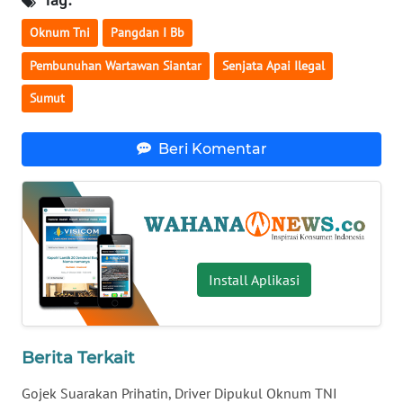
WN
Oknum Tni
Pangdan I Bb
BANTEN
Pembunuhan Wartawan Siantar
Senjata Apai Ilegal
WN
Sumut
NTT
WN
Beri Komentar
KEPRI
WN
PAPUA
Install Aplikasi
WN
PAPUA
BARAT
Berita Terkait
WN
RIAU
Gojek Suarakan Prihatin, Driver Dipukul Oknum TNI