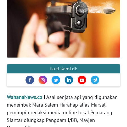
SAINS-TEKNO
KESEHATAN
INTERNASIONAL
SERBA-SERBI
PENDIDIKAN
Ikuti Kami di:
OLAHRAGA
WahanaNews.co
I
Asal senjata api yang digunakan
OPINI
menembak Mara Salem Harahap alias Marsal,
pemimpin redaksi media online lokal Pematang
EDITORIAL
Siantar diungkap Pangdam I/BB, Mayjen