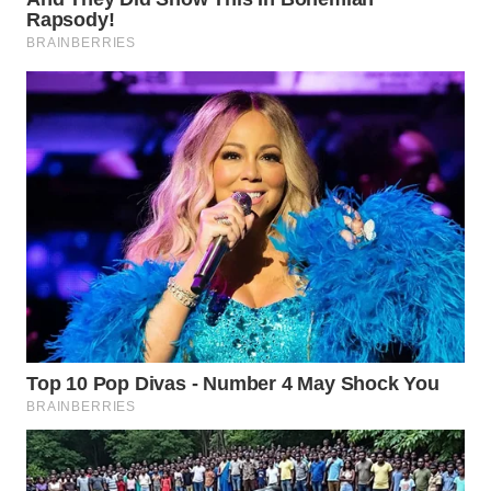
WN
NUSANTARA
WN
JOGJA
WN
JATIM
WN
BALI
WN
KALBAR
WN
KALTENG