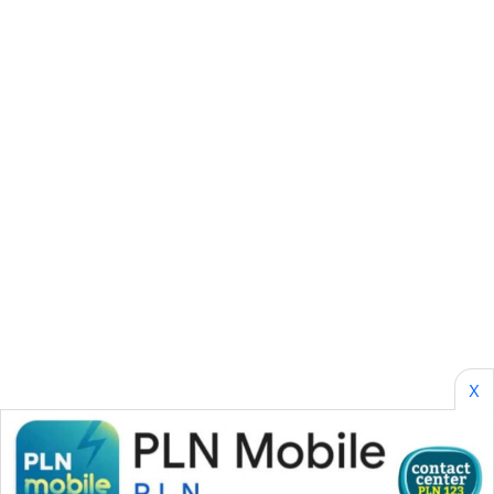
CILEUNGSI
NEWS
BERKAT
NEWS
BERAMPU
NEWS
ANUGERAH
NEWS
AKHLAK
ID
X
PERAPKI
NEWS