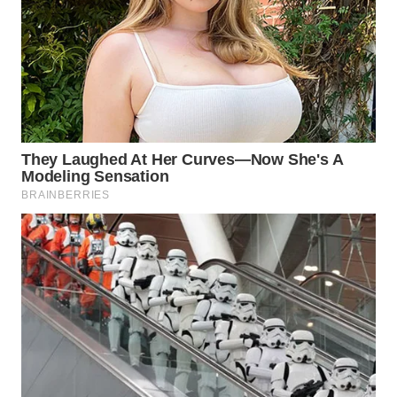
WN
SUMEDANG
WN
CIANJUR
WN
KEPULAUAN
SERIBU
WN
TANGERANG
WN
BINJAI
WN
CIREBON