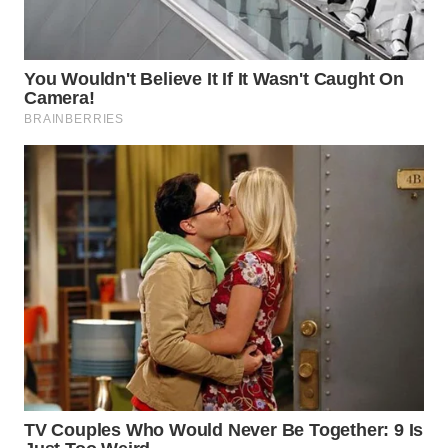
WN
INDRAMAYU
WN
KUNINGAN
WN
MAJALENGKA
WN
SUBANG
WN
SUKABUMI
WN
PURWAKARTA