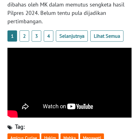
dibahas oleh MK dalam memutus sengketa hasil
WN
BANTEN
Pilpres 2024. Belum tentu pula dijadikan
pertimbangan.
WN
NTT
1
2
3
4
Selanjutnya
Lihat Semua
WN
KEPRI
WN
PAPUA
WN
PAPUA
BARAT
Tag:
WN
RIAU
Amicus Curiae
Hakim
Mahka
Megawati