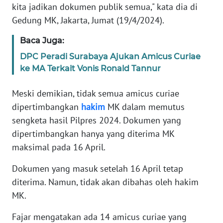
kita jadikan dokumen publik semua," kata dia di
Gedung MK, Jakarta, Jumat (19/4/2024).
KARIR
Baca Juga:
DISCLAIMER
DPC Peradi Surabaya Ajukan Amicus Curiae
ke MA Terkait Vonis Ronald Tannur
Wahana
News
Meski demikian, tidak semua amicus curiae
Regional
dipertimbangkan
hakim
MK dalam memutus
sengketa hasil Pilpres 2024. Dokumen yang
WN
SUMUT
dipertimbangkan hanya yang diterima MK
maksimal pada 16 April.
WN
Dokumen yang masuk setelah 16 April tetap
JAKARTA
diterima. Namun, tidak akan dibahas oleh hakim
WN
MK.
JABAR
Fajar mengatakan ada 14 amicus curiae yang