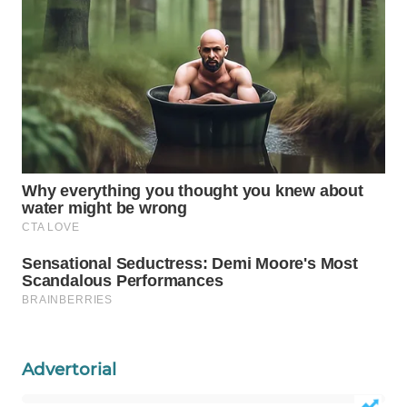
WN
PRIANGAN
TIMUR
WN
SEMARANG
WN
SOLO
WN
BOROBUDUR
WN
MADURA
WN
Advertorial
SURABAYA