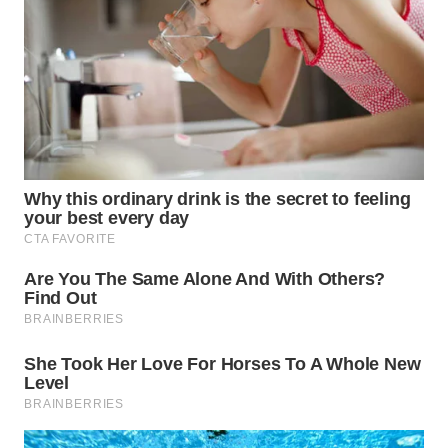
WN
TAPANULI
SELATAN
WN
TANJUNG
LESUNG
WN
KARO
WN
SIMALUNGUN
WN
LABUHANBATU
WN