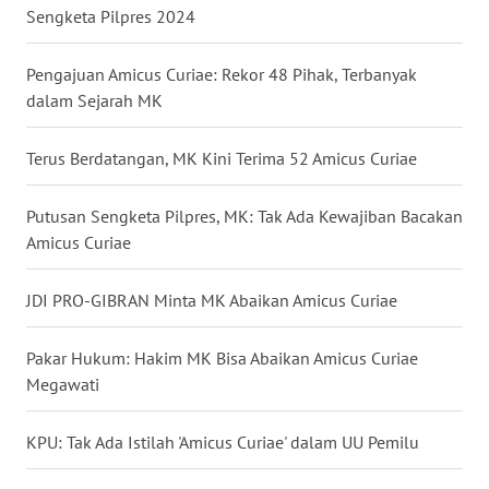
Sengketa Pilpres 2024
WN
BABEL
Pengajuan Amicus Curiae: Rekor 48 Pihak, Terbanyak
dalam Sejarah MK
WN
SUMBAR
Terus Berdatangan, MK Kini Terima 52 Amicus Curiae
WN
Putusan Sengketa Pilpres, MK: Tak Ada Kewajiban Bacakan
SUMSEL
Amicus Curiae
WN
BENGKULU
JDI PRO-GIBRAN Minta MK Abaikan Amicus Curiae
WN
Pakar Hukum: Hakim MK Bisa Abaikan Amicus Curiae
LAMPUNG
Megawati
WN
KPU: Tak Ada Istilah 'Amicus Curiae' dalam UU Pemilu
JATENG