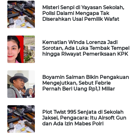
Misteri Senpi di Yayasan Sekolah,
Wahana
Polisi Dalami Mengapa Tak
Media
Diserahkan Usai Pemilik Wafat
Group
WAHANA
NEWS
Kematian Winda Lorenza Jadi
Sorotan, Ada Luka Tembak Tempel
hingga Riwayat Pemeriksaan KPK
WAHANA
TANI
Boyamin Saiman Bikin Pengakuan
WAHANA
Mengejutkan, Sebut Febrie
ADVOKAT
Pernah Beri Uang Rp1,1 Miliar
WAHANA
INFRASTRUKTUR
Plot Twist 995 Senjata di Sekolah
Jaksel, Pengacara: Itu Airsoft Gun
WAHANA
dan Ada Izin Mabes Polri
KONSUMEN