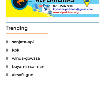
WAHANA
DESA
WISATA
LAPAK
Trending
WAHANA
#
senjata-api
Wahana
Network
#
kpk
#
winda-gowasa
KONSUMEN
LISTRIK
#
boyamin-saiman
#
airsoft-gun
MASYARAKAT
KELISTRIKAN
WALINKI
ID