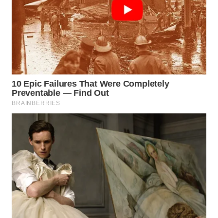
WN
BOGOR
WN
DEPOK
WN
TAPANULI
UTARA
WN
SAMOSIR
WN
PADANG
LAWAS