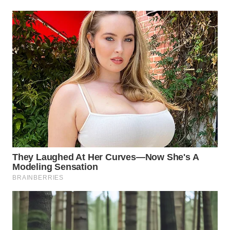
WN
INDRAMAYU
WN
KUNINGAN
WN
MAJALENGKA
WN
SUBANG
WN
SUKABUMI
WN
PURWAKARTA