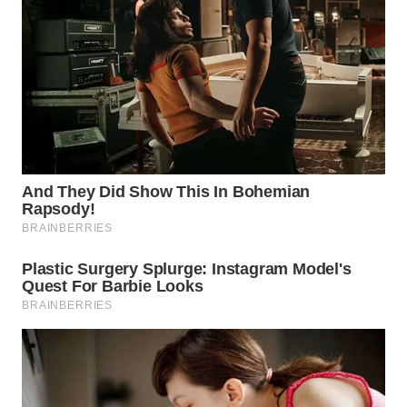
WN
MALUKU
WN
MALUT
WN
DAIRI
WN
DANAU
TOBA
WN
NIAS
WN
LANGKAT