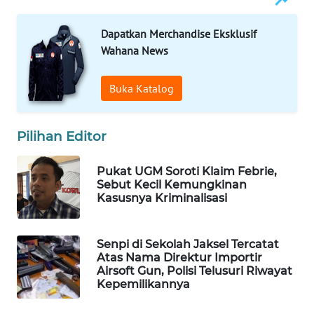
WN
Dapatkan Merchandise Eksklusif
NATUNA
Wahana News
WN
BINTAN
Buka Katalog
WN
Pilihan Editor
MANDALIKA
Pukat UGM Soroti Klaim Febrie,
WN
Sebut Kecil Kemungkinan
LIKUPANG
Kasusnya Kriminalisasi
WN
LABUANBAJO
Senpi di Sekolah Jaksel Tercatat
Atas Nama Direktur Importir
Airsoft Gun, Polisi Telusuri Riwayat
WN
Kepemilikannya
BORNEO