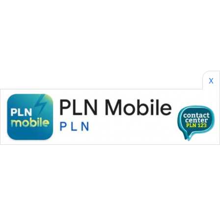
CILEUNGSI
NEWS
BERKAT
NEWS
BERAMPU
X
NEWS
ANUGERAH
NEWS
AKHLAK
ID
PERAPKI
NEWS