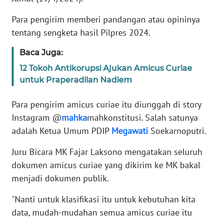
Informasi
Para pengirim memberi pandangan atau opininya
INDEKS
tentang sengketa hasil Pilpres 2024.
BERITA
Baca Juga:
KONTAK
12 Tokoh Antikorupsi Ajukan Amicus Curiae
KAMI
untuk Praperadilan Nadiem
INFO
Para pengirim amicus curiae itu diunggah di story
IKLAN
Instagram @
mahka
mahkonstitusi. Salah satunya
adalah Ketua Umum PDIP
Megawati
Soekarnoputri.
TENTANG
KAMI
Juru Bicara MK Fajar Laksono mengatakan seluruh
dokumen amicus curiae yang dikirim ke MK bakal
PEDOMAN
menjadi dokumen publik.
MEDIA
SIBER
"Nanti untuk klasifikasi itu untuk kebutuhan kita
data, mudah-mudahan semua amicus curiae itu
REDAKSI