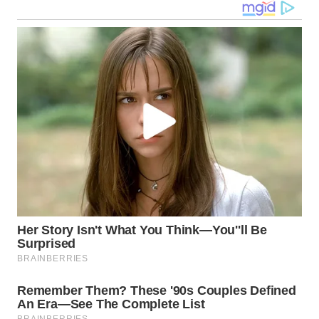
WN
NUSANTARA
WN
JOGJA
WN
JATIM
WN
BALI
WN
KALBAR
WN
KALTENG