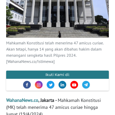
SAINS-TEKNO
KESEHATAN
INTERNASIONAL
Mahkamah Konstitusi telah menerima 47 amicus curiae.
SERBA-SERBI
Akan tetapi, hanya 14 yang akan dibahas hakim dalam
menangani sengketa hasil Pilpres 2024.
PENDIDIKAN
[WahanaNews.co/Istimewa]
OLAHRAGA
Ikuti Kami di:
OPINI
WahanaNews.co
, Jakarta -
Mahkamah Konstitusi
EDITORIAL
(MK) telah menerima 47 amicus curiae hingga
Jumat (19/4/2024).