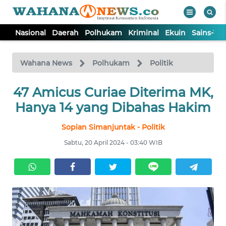
Nasional
Daerah
Polhukam
Kriminal
Ekuin
Sains-Te
WAHANA
Tutup
TV
Wahana News
Polhukam
Politik
47 Amicus Curiae Diterima MK,
NASIONAL
Hanya 14 yang Dibahas Hakim
DAERAH
Sopian Simanjuntak - Politik
Sabtu, 20 April 2024 - 03:40 WIB
POLHUKAM
KRIMINAL
EKUIN