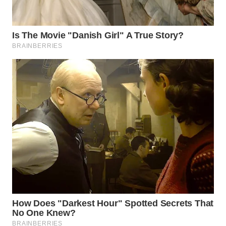
WN
SUMEDANG
WN
CIANJUR
WN
KEPULAUAN
SERIBU
WN
TANGERANG
WN
BINJAI
WN
CIREBON