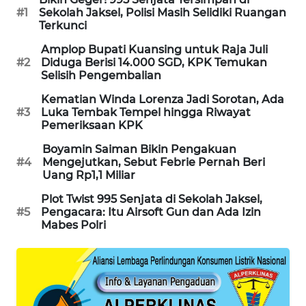
#1
Sekolah Jaksel, Polisi Masih Selidiki Ruangan
WAHANA
Terkunci
SPORT
Amplop Bupati Kuansing untuk Raja Juli
#2
Diduga Berisi 14.000 SGD, KPK Temukan
WAHANA
Selisih Pengembalian
UMKM
Kematian Winda Lorenza Jadi Sorotan, Ada
#3
Luka Tembak Tempel hingga Riwayat
WAHANA
Pemeriksaan KPK
SELEB
Boyamin Saiman Bikin Pengakuan
#4
Mengejutkan, Sebut Febrie Pernah Beri
WAHANA
Uang Rp1,1 Miliar
PERSONA
Plot Twist 995 Senjata di Sekolah Jaksel,
#5
Pengacara: Itu Airsoft Gun dan Ada Izin
WAHANA
Mabes Polri
OTOMOTIF
WAHANA
HEALTH