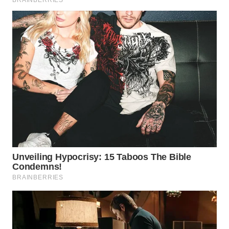
WN
KALTARA
WN
KALSEL
WN
KALTIM
WN
SULSEL
WN
GORONTALO
WN
SULUT