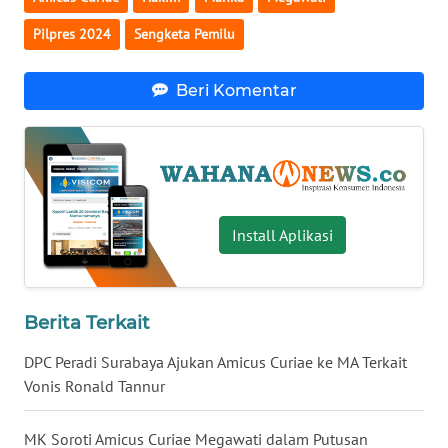
WN
Pilpres 2024
Sengketa Pemilu
SERAMBI
Beri Komentar
WN
JAMBI
WN
SULTRA
Install Aplikasi
WN
NTB
Berita Terkait
WN
SULTENG
DPC Peradi Surabaya Ajukan Amicus Curiae ke MA Terkait
Vonis Ronald Tannur
WN
SULBAR
MK Soroti Amicus Curiae Megawati dalam Putusan