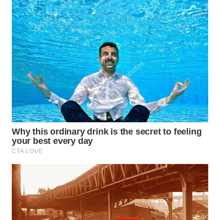
TAPANULI
TENGAH
WN DELI
SERDANG
WN
TEBING
TINGGI
WN
PAKPAK
WN
KARAWANG
WN
BEKASI