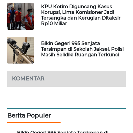
KPU Kotim Diguncang Kasus
WAHANA
Korupsi, Lima Komisioner Jadi
LISTRIK
Tersangka dan Kerugian Ditaksir
Rp10 Miliar
WAHANA
TRAVEL
Bikin Geger! 995 Senjata
Tersimpan di Sekolah Jaksel, Polisi
WAHANA
Masih Selidiki Ruangan Terkunci
TV
WAHANANEWS
KOMENTAR
ID
WAHANANEWS
CO ID
Berita Populer
WAHANANEWS
NET
Bikin Geger! 995 Senjata Tersimpan di