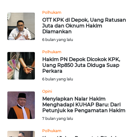
Informasi
Polhukam
INDEKS
OTT KPK di Depok, Uang Ratusan
BERITA
Juta dan Oknum Hakim
Diamankan
KONTAK
6 bulan yang lalu
KAMI
Polhukam
Hakim PN Depok Dicokok KPK,
INFO
Uang Rp850 Juta Diduga Suap
IKLAN
Perkara
6 bulan yang lalu
TENTANG
KAMI
Opini
Menyiapkan Nalar Hakim
Menghadapi KUHAP Baru: Dari
PEDOMAN
Petunjuk ke Pengamatan Hakim
MEDIA
7 bulan yang lalu
SIBER
Polhukam
REDAKSI