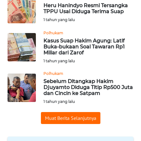
Heru Hanindyo Resmi Tersangka
WN
TPPU Usai Diduga Terima Suap
BABEL
1 tahun yang lalu
WN
Polhukam
SUMBAR
Kasus Suap Hakim Agung: Latif
Buka-bukaan Soal Tawaran Rp1
Miliar dari Zarof
WN
1 tahun yang lalu
SUMSEL
Polhukam
WN
Sebelum Ditangkap Hakim
BENGKULU
Djuyamto Diduga Titip Rp500 Juta
dan Cincin ke Satpam
1 tahun yang lalu
WN
LAMPUNG
Muat Berita Selanjutnya
WN
JATENG