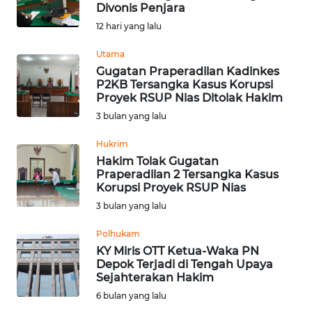
SAINS-TEKNO
Divonis Penjara
12 hari yang lalu
KESEHATAN
Utama
Gugatan Praperadilan Kadinkes
P2KB Tersangka Kasus Korupsi
INTERNASIONAL
Proyek RSUP Nias Ditolak Hakim
3 bulan yang lalu
SERBA-SERBI
Hukrim
Hakim Tolak Gugatan
PENDIDIKAN
Praperadilan 2 Tersangka Kasus
Korupsi Proyek RSUP Nias
OLAHRAGA
3 bulan yang lalu
Polhukam
OPINI
KY Miris OTT Ketua-Waka PN
Depok Terjadi di Tengah Upaya
Sejahterakan Hakim
EDITORIAL
6 bulan yang lalu