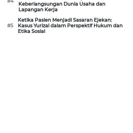
#4
Keberlangsungan Dunia Usaha dan
WN
Lapangan Kerja
KALTARA
Ketika Pasien Menjadi Sasaran Ejekan:
#5
Kasus Yurizal dalam Perspektif Hukum dan
WN
Etika Sosial
KALSEL
WN
KALTIM
WN
SULSEL
WN
GORONTALO
WN
SULUT