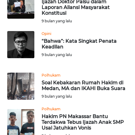
Ijazah Doktor Palsu dalam
WN
Laporan Aliansi Masyarakat
BANTEN
Konstitusi
9 bulan yang lalu
WN
NTT
Opini
“Bahwa”: Kata Singkat Penata
Keadilan
WN
9 bulan yang lalu
KEPRI
WN
Polhukam
PAPUA
Soal Kebakaran Rumah Hakim di
Medan, MA dan IKAHI Buka Suara
WN
9 bulan yang lalu
PAPUA
BARAT
Polhukam
Hakim PN Makassar Bantu
Terdakwa Tebus Ijazah Anak SMP
WN
Usai Jatuhkan Vonis
RIAU