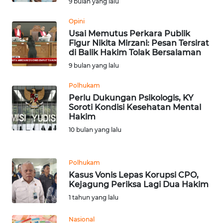
9 bulan yang lalu
WN
Opini
SERAMBI
Usai Memutus Perkara Publik
Figur Nikita Mirzani: Pesan Tersirat
di Balik Hakim Tolak Bersalaman
WN
JAMBI
9 bulan yang lalu
Polhukam
WN
Perlu Dukungan Psikologis, KY
SULTRA
Soroti Kondisi Kesehatan Mental
Hakim
WN
10 bulan yang lalu
NTB
Polhukam
WN
SULTENG
Kasus Vonis Lepas Korupsi CPO,
Kejagung Periksa Lagi Dua Hakim
1 tahun yang lalu
WN
SULBAR
Nasional