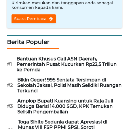
Kirimkan masukan dan tanggapan anda sebagai
WN
konsumen kepada kami.
NUSANTARA
Suara Pembaca
WN
JOGJA
Berita Populer
WN
JATIM
Bantuan Khusus Gaji ASN Daerah,
#1
Pemerintah Pusat Kucurkan Rp22,5 Triliun
ke Pemda
WN
BALI
Bikin Geger! 995 Senjata Tersimpan di
#2
Sekolah Jaksel, Polisi Masih Selidiki Ruangan
Terkunci
WN
KALBAR
Amplop Bupati Kuansing untuk Raja Juli
#3
Diduga Berisi 14.000 SGD, KPK Temukan
Selisih Pengembalian
WN
KALTENG
Toga Sihite Sedunia dapat Apresiasi di
Munas VIII FSP PPMI SPSI, Soroti