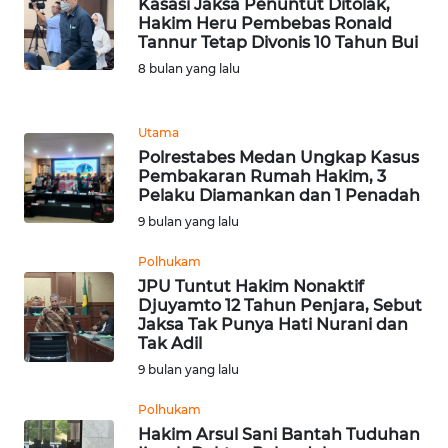
Kasasi Jaksa Penuntut Ditolak,
Hakim Heru Pembebas Ronald
Tannur Tetap Divonis 10 Tahun Bui
KARIR
8 bulan yang lalu
DISCLAIMER
Utama
Wahana
Polrestabes Medan Ungkap Kasus
News
Pembakaran Rumah Hakim, 3
Regional
Pelaku Diamankan dan 1 Penadah
9 bulan yang lalu
WN
Polhukam
SUMUT
JPU Tuntut Hakim Nonaktif
Djuyamto 12 Tahun Penjara, Sebut
WN
Jaksa Tak Punya Hati Nurani dan
JAKARTA
Tak Adil
9 bulan yang lalu
WN
Polhukam
JABAR
Hakim Arsul Sani Bantah Tuduhan