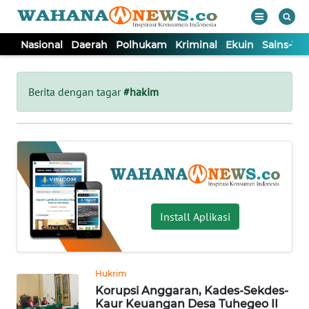
Nasional
Daerah
Polhukam
Kriminal
Ekuin
Sains-Te
WAHANA
Tutup
TV
Berita dengan tagar
#hakim
NASIONAL
DAERAH
POLHUKAM
Install Aplikasi
KRIMINAL
Hukrim
EKUIN
Korupsi Anggaran, Kades-Sekdes-
Kaur Keuangan Desa Tuhegeo II