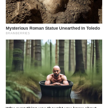
WN
INDRAMAYU
WN
KUNINGAN
WN
MAJALENGKA
WN
SUBANG
WN
SUKABUMI
WN
PURWAKARTA