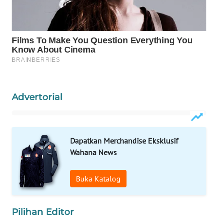
WAHANA
LISTRIK
WAHANA
TRAVEL
WAHANA
Advertorial
TV
WAHANANEWS
ID
Dapatkan Merchandise Eksklusif
Wahana News
WAHANANEWS
CO ID
Buka Katalog
WAHANANEWS
NET
Pilihan Editor