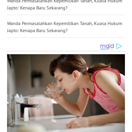
Wanda Permasalahkan Kepemilikan Tanah, Kuasa Hukum
Japto: Kenapa Baru Sekarang?
WN
NUSANTARA
Wanda Permasalahkan Kepemilikan Tanah, Kuasa Hukum
WN
Japto: Kenapa Baru Sekarang?
JOGJA
WN
JATIM
WN
BALI
WN
KALBAR
WN
KALTENG