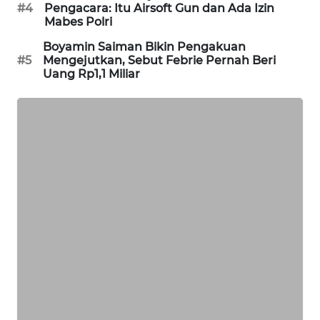
#4
Pengacara: Itu Airsoft Gun dan Ada Izin
PORTAL
Mabes Polri
KONSUMEN
Boyamin Saiman Bikin Pengakuan
#5
Mengejutkan, Sebut Febrie Pernah Beri
FORWAMKI
Uang Rp1,1 Miliar
ALPERKLINAS
FORJASIDA
TAMBANG
NEWS
SITUNGIR
NEWS
SIDIKALANG
NEWS