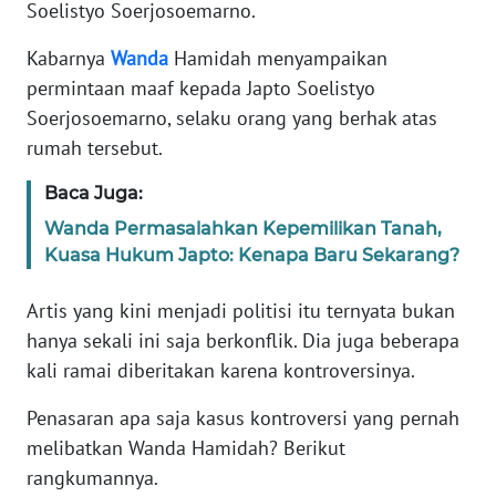
Informasi
Soelistyo Soerjosoemarno.
Kabarnya
Wanda
Hamidah menyampaikan
INDEKS
BERITA
permintaan maaf kepada Japto Soelistyo
Soerjosoemarno, selaku orang yang berhak atas
KONTAK
rumah tersebut.
KAMI
Baca Juga:
INFO
Wanda Permasalahkan Kepemilikan Tanah,
IKLAN
Kuasa Hukum Japto: Kenapa Baru Sekarang?
TENTANG
Artis yang kini menjadi politisi itu ternyata bukan
KAMI
hanya sekali ini saja berkonflik. Dia juga beberapa
kali ramai diberitakan karena kontroversinya.
PEDOMAN
MEDIA
Penasaran apa saja kasus kontroversi yang pernah
SIBER
melibatkan Wanda Hamidah? Berikut
rangkumannya.
REDAKSI