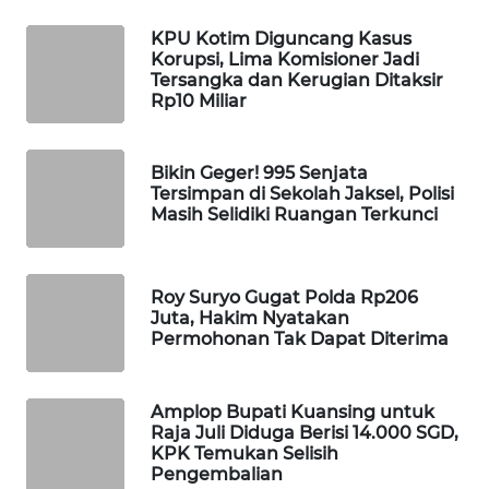
WAHANA
KPU Kotim Diguncang Kasus
DESA
Korupsi, Lima Komisioner Jadi
WISATA
Tersangka dan Kerugian Ditaksir
Rp10 Miliar
LAPAK
WAHANA
Bikin Geger! 995 Senjata
Tersimpan di Sekolah Jaksel, Polisi
Wahana
Masih Selidiki Ruangan Terkunci
Network
KONSUMEN
Roy Suryo Gugat Polda Rp206
LISTRIK
Juta, Hakim Nyatakan
Permohonan Tak Dapat Diterima
MASYARAKAT
KELISTRIKAN
Amplop Bupati Kuansing untuk
Raja Juli Diduga Berisi 14.000 SGD,
WALINKI
KPK Temukan Selisih
ID
Pengembalian