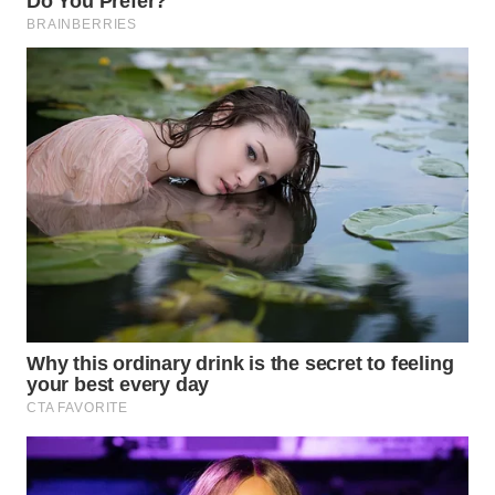
WN
BOGOR
WN
DEPOK
WN
TAPANULI
UTARA
WN
SAMOSIR
WN
PADANG
LAWAS