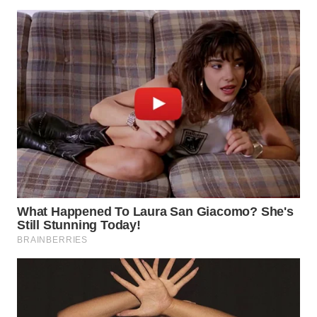
WN
NATUNA
WN
BINTAN
WN
MANDALIKA
WN
LIKUPANG
WN
LABUANBAJO
WN
BORNEO