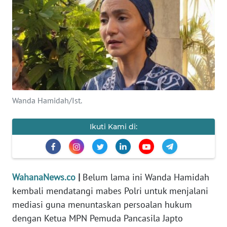
SAINS-TEKNO
KESEHATAN
INTERNASIONAL
SERBA-SERBI
Wanda Hamidah/Ist.
PENDIDIKAN
Ikuti Kami di:
OLAHRAGA
OPINI
WahanaNews.co
|
Belum lama ini Wanda Hamidah
kembali mendatangi mabes Polri untuk menjalani
mediasi guna menuntaskan persoalan hukum
EDITORIAL
dengan Ketua MPN Pemuda Pancasila Japto