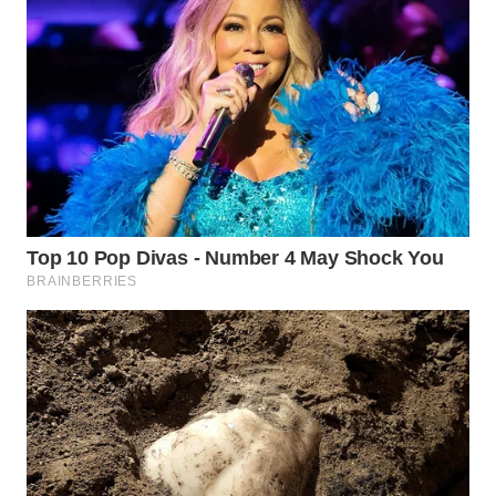
WN
SUMEDANG
WN
CIANJUR
WN
KEPULAUAN
SERIBU
WN
TANGERANG
WN
BINJAI
WN
CIREBON