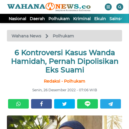
Nasional
Daerah
Polhukam
Kriminal
Ekuin
Sains-Te
WAHANA
Tutup
TV
Wahana News
Polhukam
NASIONAL
6 Kontroversi Kasus Wanda
Hamidah, Pernah Dipolisikan
DAERAH
Eks Suami
Redaksi - Polhukam
POLHUKAM
Senin, 26 Desember 2022 - 07:06 WIB
KRIMINAL
EKUIN