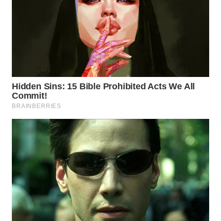
WN
TAPANULI
SELATAN
WN
TANJUNG
LESUNG
WN
KARO
WN
SIMALUNGUN
WN
LABUHANBATU
WN