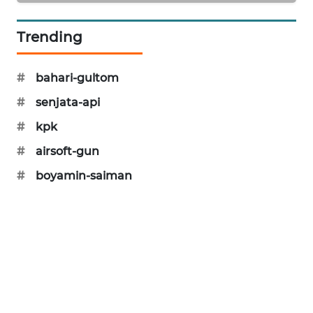
SIBARAGAS
NEWS
Trending
METRO
#
bahari-gultom
SIANTAR
NEWS
#
senjata-api
#
kpk
METRO
#
airsoft-gun
MEDAN
NEWS
#
boyamin-saiman
METRO
JAKARTA
NEWS
KRT
NEWS