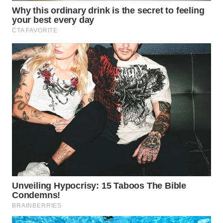
WN
KALTARA
WN
KALSEL
WN
KALTIM
WN
SULSEL
WN
GORONTALO
WN
SULUT