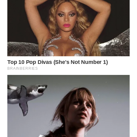
Wahana
Media
Group
WAHANA
NEWS
WAHANA
TANI
WAHANA
ADVOKAT
WAHANA
INFRASTRUKTUR
WAHANA
KONSUMEN