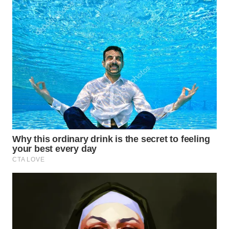
WN
MALUKU
WN
MALUT
WN
DAIRI
WN
DANAU
TOBA
WN
NIAS
WN
LANGKAT