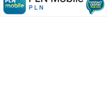
WAHANA MEDIA GROUP
|
|
|
WAHANA NEWS co
WAHANA TANI
WAHANA ADVOKAT
|
|
WAHANA INFRASTRUKTUR
WAHANA KONSUMEN
|
|
|
WAHANA LISTRIK
WAHANA TRAVEL
WAHANA TV
|
|
|
WAHANANEWS id
WAHANANEWS CO ID
WAHANANEWS NET
|
|
|
WAHANA SPORT ID
Wahana UMKM
Wahana Seleb