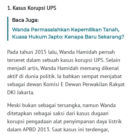
1. Kasus Korupsi UPS
KARIR
Baca Juga:
Wanda Permasalahkan Kepemilikan Tanah,
DISCLAIMER
Kuasa Hukum Japto: Kenapa Baru Sekarang?
Wahana
News
Pada tahun 2015 lalu, Wanda Hamidah pernah
Regional
terseret dalam sebuah kasus korupsi UPS. Selain
menjadi artis, Wanda Hamidah memang dikenal
WN
aktif di dunia politik. Ia bahkan sempat menjabat
SUMUT
sebagai dewan Komisi E Dewan Perwakilan Rakyat
DKI Jakarta.
WN
JAKARTA
Meski bukan sebagai tersangka, namun Wanda
ditetapkan sebagai saksi dari kasus dugaan
WN
korupsi pengadaan alat penyimpanan daya listrik
JABAR
dalam APBD 2013. Saat kasus ini terdengar,