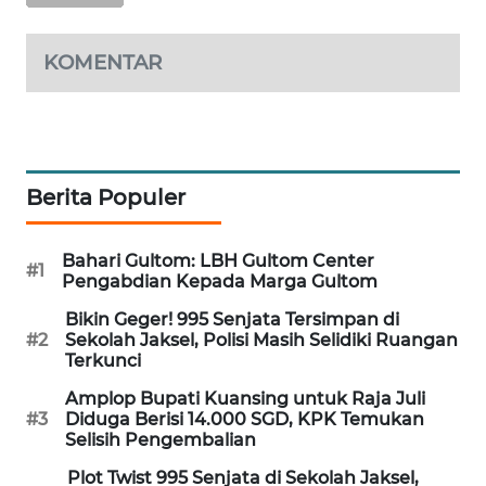
MAWAKA
KOMENTAR
ID
MARTABAT
NET
Berita Populer
PLN
WATCH
Bahari Gultom: LBH Gultom Center
#1
MKLI
Pengabdian Kepada Marga Gultom
Bikin Geger! 995 Senjata Tersimpan di
LPKKI
#2
Sekolah Jaksel, Polisi Masih Selidiki Ruangan
Terkunci
LKKI
Amplop Bupati Kuansing untuk Raja Juli
#3
Diduga Berisi 14.000 SGD, KPK Temukan
Selisih Pengembalian
KOPEKLIN
Plot Twist 995 Senjata di Sekolah Jaksel,