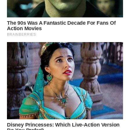
TAPANULI
TENGAH
WN DELI
SERDANG
WN
TEBING
TINGGI
WN
PAKPAK
WN
KARAWANG
WN
BEKASI