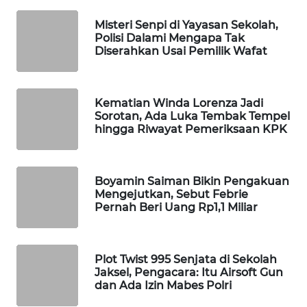
WAHANA
Misteri Senpi di Yayasan Sekolah,
SPORT
Polisi Dalami Mengapa Tak
Diserahkan Usai Pemilik Wafat
WAHANA
UMKM
Kematian Winda Lorenza Jadi
Sorotan, Ada Luka Tembak Tempel
WAHANA
hingga Riwayat Pemeriksaan KPK
SELEB
WAHANA
Boyamin Saiman Bikin Pengakuan
PERSONA
Mengejutkan, Sebut Febrie
Pernah Beri Uang Rp1,1 Miliar
WAHANA
OTOMOTIF
Plot Twist 995 Senjata di Sekolah
WAHANA
Jaksel, Pengacara: Itu Airsoft Gun
HEALTH
dan Ada Izin Mabes Polri