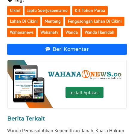
WN
Cikini
Japto Soerjosoemarno
Krt Tohon Purba
SERAMBI
Lahan Di Cikini
Menteng
Pengosongan Lahan Di Cikini
WN
Wahananews
Wahanatv
Wanda
Wanda Hamidah
JAMBI
Beri Komentar
WN
SULTRA
WN
NTB
Install Aplikasi
WN
SULTENG
Berita Terkait
WN
SULBAR
Wanda Permasalahkan Kepemilikan Tanah, Kuasa Hukum