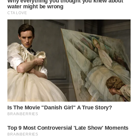
WN
PRIANGAN
TIMUR
WN
SEMARANG
WN
SOLO
WN
BOROBUDUR
WN
MADURA
WN
SURABAYA