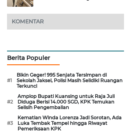
WAHANA
LISTRIK
KOMENTAR
WAHANA
TRAVEL
WAHANA
Berita Populer
TV
WAHANANEWS
Bikin Geger! 995 Senjata Tersimpan di
ID
#1
Sekolah Jaksel, Polisi Masih Selidiki Ruangan
Terkunci
WAHANANEWS
Amplop Bupati Kuansing untuk Raja Juli
CO ID
#2
Diduga Berisi 14.000 SGD, KPK Temukan
Selisih Pengembalian
WAHANANEWS
Kematian Winda Lorenza Jadi Sorotan, Ada
NET
#3
Luka Tembak Tempel hingga Riwayat
Pemeriksaan KPK