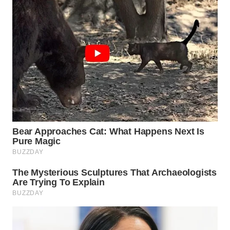
WN
TAPANULI
SELATAN
WN
TANJUNG
LESUNG
WN
KARO
WN
SIMALUNGUN
WN
LABUHANBATU
WN