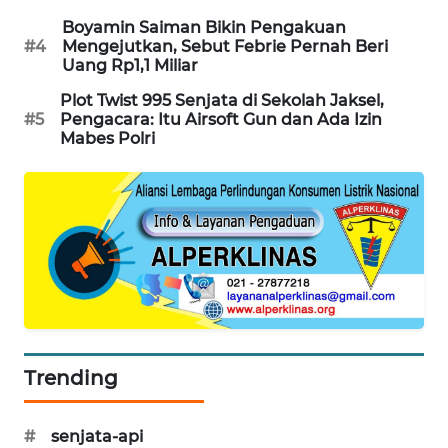
WAHANA
Boyamin Saiman Bikin Pengakuan
SPORT
#4
Mengejutkan, Sebut Febrie Pernah Beri
Uang Rp1,1 Miliar
WAHANA
Plot Twist 995 Senjata di Sekolah Jaksel,
#5
Pengacara: Itu Airsoft Gun dan Ada Izin
UMKM
Mabes Polri
WAHANA
SELEB
WAHANA
PERSONA
WAHANA
OTOMOTIF
Trending
WAHANA
HEALTH
#
senjata-api