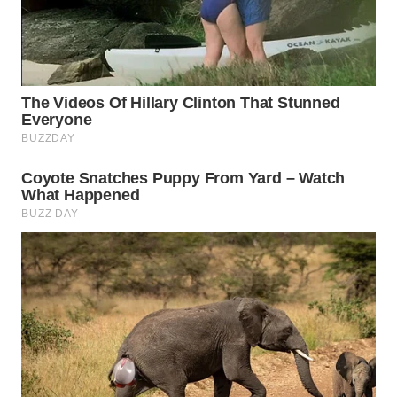
WN
INDRAMAYU
WN
KUNINGAN
WN
MAJALENGKA
WN
SUBANG
WN
SUKABUMI
WN
PURWAKARTA