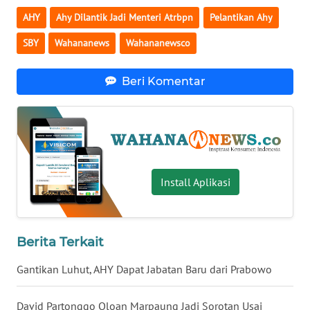
AHY
Ahy Dilantik Jadi Menteri Atrbpn
Pelantikan Ahy
WN
SERAMBI
SBY
Wahananews
Wahananewsco
WN
Beri Komentar
JAMBI
WN
SULTRA
WN
Install Aplikasi
NTB
WN
Berita Terkait
SULTENG
Gantikan Luhut, AHY Dapat Jabatan Baru dari Prabowo
WN
SULBAR
David Partonggo Oloan Marpaung Jadi Sorotan Usai