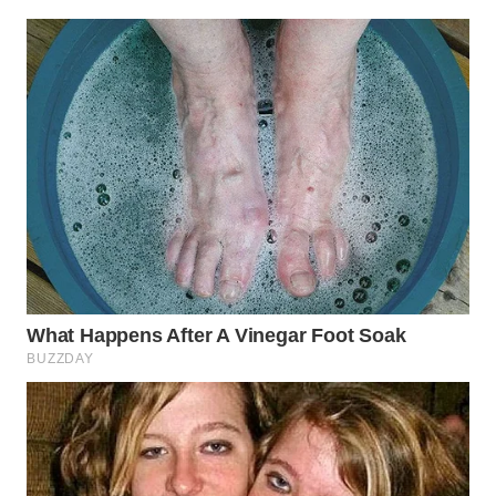
WN
KALTARA
WN
KALSEL
WN
KALTIM
WN
SULSEL
WN
GORONTALO
WN
SULUT