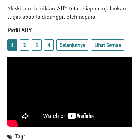
WN
Meskipun demikian, AHY tetap siap menjalankan
BANTEN
tugas apabila dipanggil oleh negara.
WN
Profil AHY
NTT
1
2
3
4
Selanjutnya
Lihat Semua
WN
KEPRI
WN
PAPUA
WN
PAPUA
BARAT
WN
RIAU
Tag: