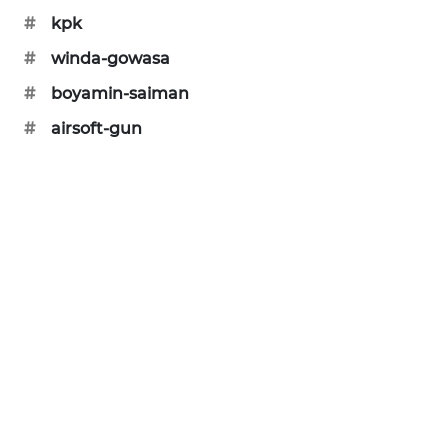
WAHANA
#
kpk
DESA
#
winda-gowasa
WISATA
#
boyamin-saiman
LAPAK
#
airsoft-gun
WAHANA
Wahana
Network
KONSUMEN
LISTRIK
MASYARAKAT
KELISTRIKAN
WALINKI
ID