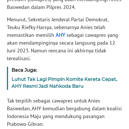
Informasi
Baswedan dalam Pilpres 2024.
INDEKS
Menurut, Sekretaris Jenderal Partai Demokrat,
BERITA
Teuku Riefky Harsya, sebenarnya Anies telah
memastikan memilih
AHY
sebagai cawapres yang
KONTAK
KAMI
akan mendampinginya secara langsung pada 12
Juni 2023. Namun rencana ini akhirnya tidak
INFO
terealisasi.
IKLAN
Baca Juga:
TENTANG
Luhut Tak Lagi Pimpin Komite Kereta Cepat,
KAMI
AHY Resmi Jadi Nahkoda Baru
PEDOMAN
Tak terpilih sebagai cawapres untuk Anies
MEDIA
Baswedan, AHY kemudian bergabung dalam koalisi
SIBER
Indonesia Maju yang mendukung pasangan
Prabowo-Gibran.
REDAKSI