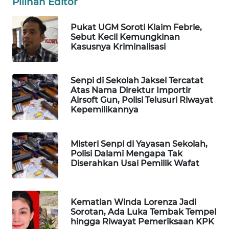
Pilihan Editor
WN
NATUNA
Pukat UGM Soroti Klaim Febrie,
Sebut Kecil Kemungkinan
Kasusnya Kriminalisasi
WN
BINTAN
Senpi di Sekolah Jaksel Tercatat
Atas Nama Direktur Importir
WN
Airsoft Gun, Polisi Telusuri Riwayat
MANDALIKA
Kepemilikannya
WN
LIKUPANG
Misteri Senpi di Yayasan Sekolah,
Polisi Dalami Mengapa Tak
Diserahkan Usai Pemilik Wafat
WN
LABUANBAJO
Kematian Winda Lorenza Jadi
WN
Sorotan, Ada Luka Tembak Tempel
BORNEO
hingga Riwayat Pemeriksaan KPK