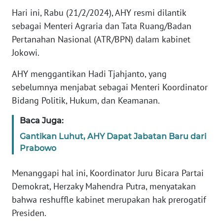
Hari ini, Rabu (21/2/2024), AHY resmi dilantik
KARIR
sebagai Menteri Agraria dan Tata Ruang/Badan
Pertanahan Nasional (ATR/BPN) dalam kabinet
DISCLAIMER
Jokowi.
AHY menggantikan Hadi Tjahjanto, yang
Wahana
News
sebelumnya menjabat sebagai Menteri Koordinator
Regional
Bidang Politik, Hukum, dan Keamanan.
WN
Baca Juga:
SUMUT
Gantikan Luhut, AHY Dapat Jabatan Baru dari
Prabowo
WN
JAKARTA
Menanggapi hal ini, Koordinator Juru Bicara Partai
Demokrat, Herzaky Mahendra Putra, menyatakan
WN
bahwa reshuffle kabinet merupakan hak prerogatif
JABAR
Presiden.