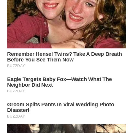
WN
MALUKU
WN
MALUT
WN
DAIRI
WN
DANAU
TOBA
WN
NIAS
WN
LANGKAT