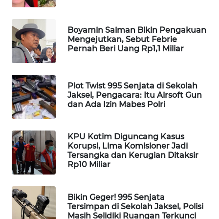
Wahana
Media
Boyamin Saiman Bikin Pengakuan
Group
Mengejutkan, Sebut Febrie
Pernah Beri Uang Rp1,1 Miliar
WAHANA
NEWS
Plot Twist 995 Senjata di Sekolah
WAHANA
Jaksel, Pengacara: Itu Airsoft Gun
TANI
dan Ada Izin Mabes Polri
WAHANA
ADVOKAT
KPU Kotim Diguncang Kasus
Korupsi, Lima Komisioner Jadi
Tersangka dan Kerugian Ditaksir
WAHANA
Rp10 Miliar
INFRASTRUKTUR
Bikin Geger! 995 Senjata
WAHANA
Tersimpan di Sekolah Jaksel, Polisi
KONSUMEN
Masih Selidiki Ruangan Terkunci