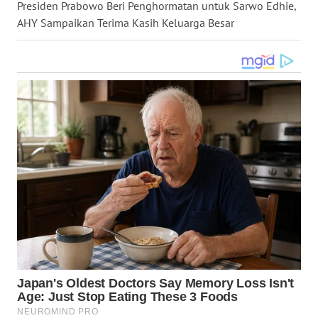
Presiden Prabowo Beri Penghormatan untuk Sarwo Edhie,
WN
AHY Sampaikan Terima Kasih Keluarga Besar
NUSANTARA
WN
JOGJA
WN
JATIM
WN
BALI
WN
KALBAR
WN
KALTENG