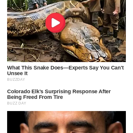
WN
BOGOR
WN
DEPOK
WN
TAPANULI
UTARA
WN
SAMOSIR
WN
PADANG
LAWAS