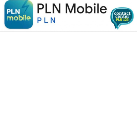
CILEUNGSI
NEWS
BERKAT
NEWS
BERAMPU
NEWS
ANUGERAH
NEWS
AKHLAK
ID
WAHANA MEDIA GROUP
|
|
|
WAHANA NEWS co
WAHANA TANI
WAHANA ADVOKAT
PERAPKI
|
|
WAHANA INFRASTRUKTUR
WAHANA KONSUMEN
NEWS
|
|
|
WAHANA LISTRIK
WAHANA TRAVEL
WAHANA TV
|
|
|
WAHANANEWS id
WAHANANEWS CO ID
WAHANANEWS NET