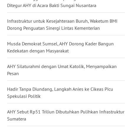
Ditegur AHY di Acara Bakti Sungai Nusantara
WN
BABEL
Infrastruktur untuk Kesejahteraan Buruh, Waketum BMI
Dorong Penguatan Sinergi Lintas Kementerian
WN
SUMBAR
Musda Demokrat Sumsel, AHY Dorong Kader Bangun
Kedekatan dengan Masyarakat
WN
SUMSEL
AHY Silaturahmi dengan Umat Katolik, Menyampaikan
Pesan
WN
BENGKULU
Hadir Tanpa Diundang, Langkah Anies ke Cikeas Picu
WN
Spekulasi Politik
LAMPUNG
AHY Sebut Rp51 Triliun Dibutuhkan Pulihkan Infrastruktur
WN
Sumatera
JATENG