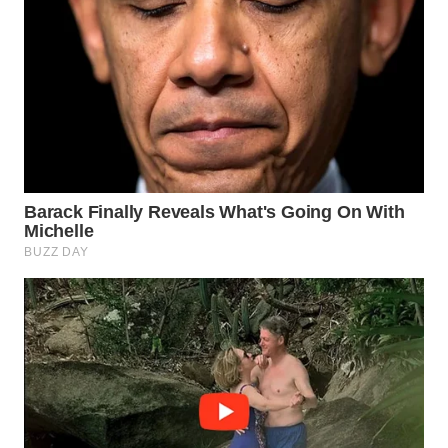
WN
SUMEDANG
WN
CIANJUR
WN
KEPULAUAN
SERIBU
WN
TANGERANG
WN
BINJAI
WN
CIREBON