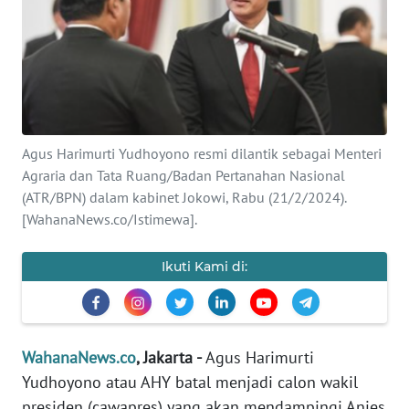
SAINS-TEKNO
KESEHATAN
INTERNASIONAL
Agus Harimurti Yudhoyono resmi dilantik sebagai Menteri
SERBA-SERBI
Agraria dan Tata Ruang/Badan Pertanahan Nasional
(ATR/BPN) dalam kabinet Jokowi, Rabu (21/2/2024).
PENDIDIKAN
[WahanaNews.co/Istimewa].
OLAHRAGA
Ikuti Kami di:
OPINI
WahanaNews.co
, Jakarta -
Agus Harimurti
EDITORIAL
Yudhoyono atau AHY batal menjadi calon wakil
presiden (cawapres) yang akan mendampingi Anies