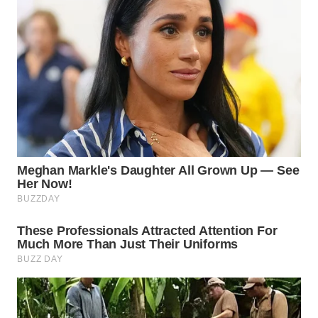
TAPANULI
TENGAH
WN DELI
SERDANG
WN
TEBING
TINGGI
WN
PAKPAK
WN
KARAWANG
WN
BEKASI