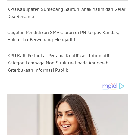
WN
KPU Kabupaten Sumedang Santuni Anak Yatim dan Gelar
KALTARA
Doa Bersama
WN
Gugatan Pendidikan SMA Gibran di PN Jakpus Kandas,
KALSEL
Hakim Tak Berwenang Mengadili
WN
KPU Raih Peringkat Pertama Kualifikasi Informatif
KALTIM
Kategori Lembaga Non Struktural pada Anugerah
Keterbukaan Informasi Publik
WN
SULSEL
WN
GORONTALO
WN
SULUT