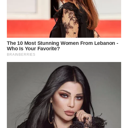
WN
MALUKU
WN
MALUT
WN
DAIRI
WN
DANAU
TOBA
WN
NIAS
WN
LANGKAT