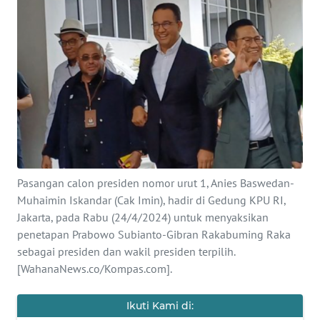
SAINS-TEKNO
KESEHATAN
INTERNASIONAL
SERBA-SERBI
PENDIDIKAN
Pasangan calon presiden nomor urut 1, Anies Baswedan-
Muhaimin Iskandar (Cak Imin), hadir di Gedung KPU RI,
OLAHRAGA
Jakarta, pada Rabu (24/4/2024) untuk menyaksikan
penetapan Prabowo Subianto-Gibran Rakabuming Raka
OPINI
sebagai presiden dan wakil presiden terpilih.
[WahanaNews.co/Kompas.com].
EDITORIAL
Ikuti Kami di: