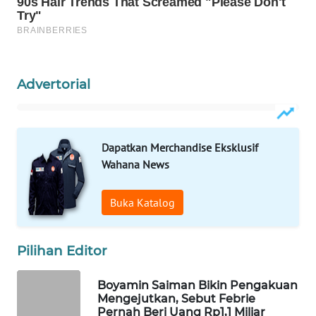
WAHANA
SPORT
WAHANA
Advertorial
UMKM
WAHANA
SELEB
Dapatkan Merchandise Eksklusif
Wahana News
WAHANA
PERSONA
Buka Katalog
WAHANA
OTOMOTIF
Pilihan Editor
WAHANA
Boyamin Saiman Bikin Pengakuan
HEALTH
Mengejutkan, Sebut Febrie
Pernah Beri Uang Rp1,1 Miliar