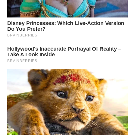
WN
INDRAMAYU
WN
KUNINGAN
WN
MAJALENGKA
WN
SUBANG
WN
SUKABUMI
WN
PURWAKARTA