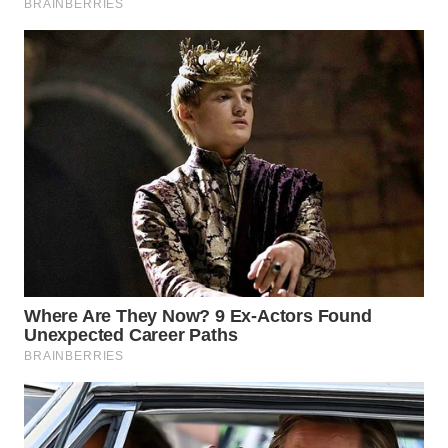
WN
NATUNA
WN
BINTAN
WN
MANDALIKA
WN
LIKUPANG
WN
LABUANBAJO
WN
BORNEO