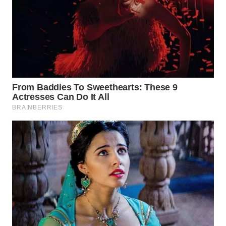
WN
SUMEDANG
WN
CIANJUR
WN
KEPULAUAN
SERIBU
WN
TANGERANG
WN
BINJAI
WN
CIREBON