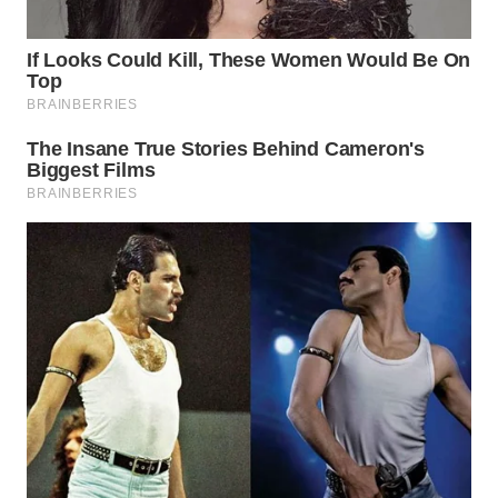
WN
TAPANULI
SELATAN
WN
TANJUNG
LESUNG
WN
KARO
WN
SIMALUNGUN
WN
LABUHANBATU
WN