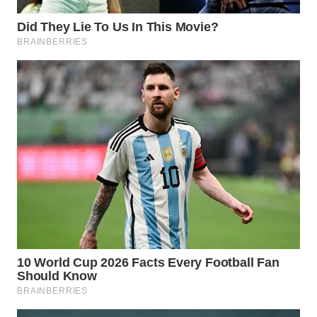
TAPANULI
TENGAH
WN DELI
SERDANG
WN
TEBING
TINGGI
WN
PAKPAK
WN
KARAWANG
WN
BEKASI