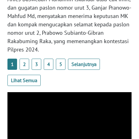
dan gugatan paslon nomor urut 3, Ganjar Pranowo-
WN
Mahfud Md, menyatakan menerima keputusan MK
SERAMBI
dan kompak mengucapkan selamat kepada paslon
nomor urut 2, Prabowo Subianto-Gibran
WN
JAMBI
Rakabuming Raka, yang memenangkan kontestasi
Pilpres 2024.
WN
SULTRA
1
2
3
4
5
Selanjutnya
WN
Lihat Semua
NTB
WN
SULTENG
WN
SULBAR