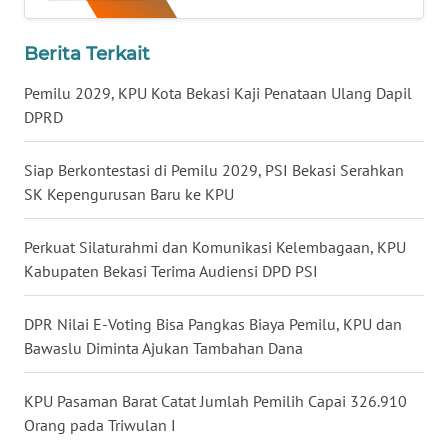
WN
NUSANTARA
Berita Terkait
Pemilu 2029, KPU Kota Bekasi Kaji Penataan Ulang Dapil
WN
DPRD
JOGJA
Siap Berkontestasi di Pemilu 2029, PSI Bekasi Serahkan
WN
SK Kepengurusan Baru ke KPU
JATIM
Perkuat Silaturahmi dan Komunikasi Kelembagaan, KPU
WN
BALI
Kabupaten Bekasi Terima Audiensi DPD PSI
WN
DPR Nilai E-Voting Bisa Pangkas Biaya Pemilu, KPU dan
KALBAR
Bawaslu Diminta Ajukan Tambahan Dana
WN
KPU Pasaman Barat Catat Jumlah Pemilih Capai 326.910
KALTENG
Orang pada Triwulan I