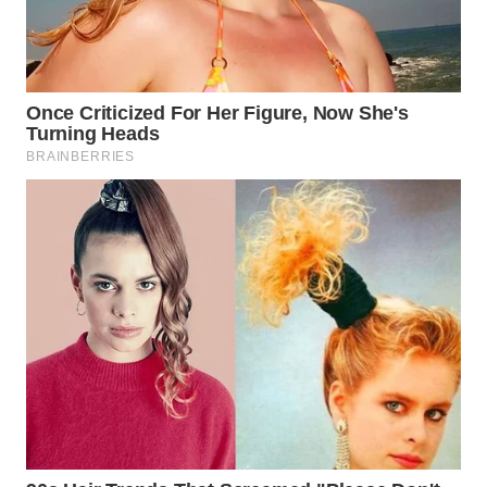
WAHANA
LISTRIK
WAHANA
TRAVEL
WAHANA
TV
WAHANANEWS
ID
WAHANANEWS
CO ID
WAHANANEWS
NET