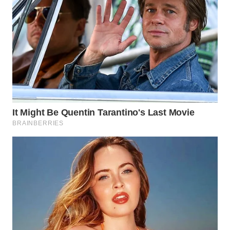
Wahana
Media
Group
WAHANA
NEWS
WAHANA
TANI
WAHANA
ADVOKAT
WAHANA
INFRASTRUKTUR
WAHANA
KONSUMEN