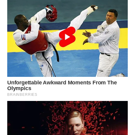
WN
BOGOR
WN
DEPOK
WN
TAPANULI
UTARA
WN
SAMOSIR
WN
PADANG
LAWAS