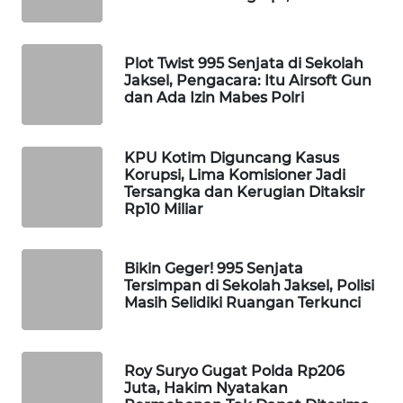
WAHANA
DESA
WISATA
Plot Twist 995 Senjata di Sekolah
Jaksel, Pengacara: Itu Airsoft Gun
dan Ada Izin Mabes Polri
LAPAK
WAHANA
KPU Kotim Diguncang Kasus
Wahana
Korupsi, Lima Komisioner Jadi
Network
Tersangka dan Kerugian Ditaksir
Rp10 Miliar
KONSUMEN
LISTRIK
Bikin Geger! 995 Senjata
Tersimpan di Sekolah Jaksel, Polisi
MASYARAKAT
Masih Selidiki Ruangan Terkunci
KELISTRIKAN
WALINKI
Roy Suryo Gugat Polda Rp206
ID
Juta, Hakim Nyatakan