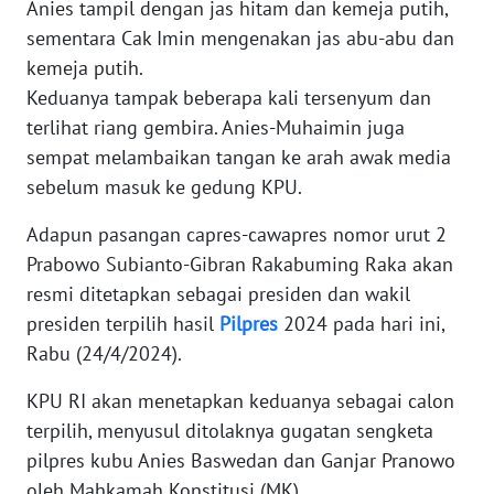
Anies tampil dengan jas hitam dan kemeja putih,
sementara Cak Imin mengenakan jas abu-abu dan
KARIR
kemeja putih.
Keduanya tampak beberapa kali tersenyum dan
DISCLAIMER
terlihat riang gembira. Anies-Muhaimin juga
sempat melambaikan tangan ke arah awak media
Wahana
sebelum masuk ke gedung KPU.
News
Regional
Adapun pasangan capres-cawapres nomor urut 2
Prabowo Subianto-Gibran Rakabuming Raka akan
WN
SUMUT
resmi ditetapkan sebagai presiden dan wakil
presiden terpilih hasil
Pilpres
2024 pada hari ini,
WN
Rabu (24/4/2024).
JAKARTA
KPU RI akan menetapkan keduanya sebagai calon
terpilih, menyusul ditolaknya gugatan sengketa
WN
JABAR
pilpres kubu Anies Baswedan dan Ganjar Pranowo
oleh Mahkamah Konstitusi (MK).