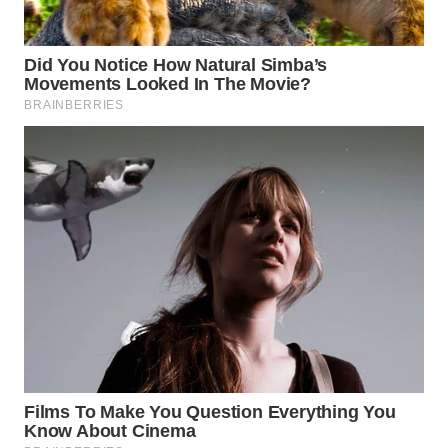
WN
PRIANGAN
TIMUR
WN
SEMARANG
WN
SOLO
WN
BOROBUDUR
WN
MADURA
WN
SURABAYA