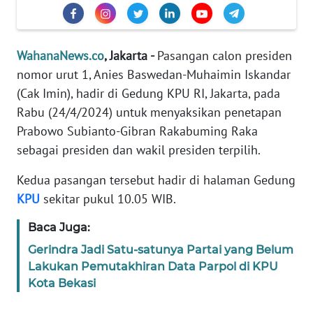
Informasi
INDEKS
BERITA
WahanaNews.co
, Jakarta -
Pasangan calon presiden
nomor urut 1, Anies Baswedan-Muhaimin Iskandar
KONTAK
(Cak Imin), hadir di Gedung KPU RI, Jakarta, pada
KAMI
Rabu (24/4/2024) untuk menyaksikan penetapan
Prabowo Subianto-Gibran Rakabuming Raka
INFO
sebagai presiden dan wakil presiden terpilih.
IKLAN
Kedua pasangan tersebut hadir di halaman Gedung
TENTANG
KPU
sekitar pukul 10.05 WIB.
KAMI
Baca Juga:
PEDOMAN
Gerindra Jadi Satu-satunya Partai yang Belum
MEDIA
Lakukan Pemutakhiran Data Parpol di KPU
SIBER
Kota Bekasi
REDAKSI