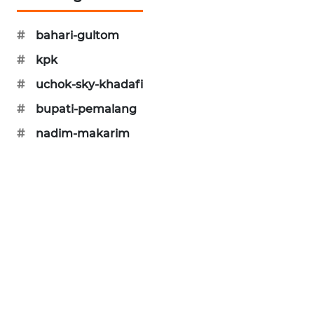
KARING
NEWS
#
bahari-gultom
#
kpk
JURNAL
MARITIM
#
uchok-sky-khadafi
#
bupati-pemalang
HUMBANG
NEWS
#
nadim-makarim
GARONGGANG
NEWS
FISUELRI
ID
ENERGI
NEWS