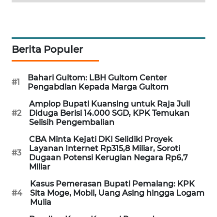
PORTAL
KONSUMEN
FORWAMKI
Berita Populer
ALPERKLINAS
Bahari Gultom: LBH Gultom Center
#1
Pengabdian Kepada Marga Gultom
FORJASIDA
Amplop Bupati Kuansing untuk Raja Juli
#2
Diduga Berisi 14.000 SGD, KPK Temukan
Selisih Pengembalian
TAMBANG
NEWS
CBA Minta Kejati DKI Selidiki Proyek
Layanan Internet Rp315,8 Miliar, Soroti
#3
Dugaan Potensi Kerugian Negara Rp6,7
SITUNGIR
Miliar
NEWS
Kasus Pemerasan Bupati Pemalang: KPK
#4
Sita Moge, Mobil, Uang Asing hingga Logam
SIDIKALANG
Mulia
NEWS