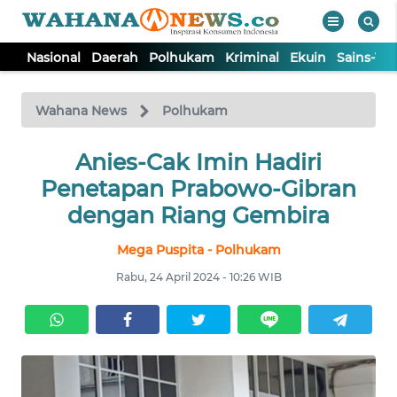
Nasional
Daerah
Polhukam
Kriminal
Ekuin
Sains-Te
WAHANA
Tutup
TV
Wahana News
Polhukam
NASIONAL
Anies-Cak Imin Hadiri
Penetapan Prabowo-Gibran
DAERAH
dengan Riang Gembira
Mega Puspita - Polhukam
POLHUKAM
Rabu, 24 April 2024 - 10:26 WIB
KRIMINAL
EKUIN