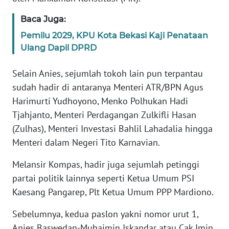
WN
BANTEN
Baca Juga:
Pemilu 2029, KPU Kota Bekasi Kaji Penataan
WN
Ulang Dapil DPRD
NTT
Selain Anies, sejumlah tokoh lain pun terpantau
WN
sudah hadir di antaranya Menteri ATR/BPN Agus
KEPRI
Harimurti Yudhoyono, Menko Polhukan Hadi
Tjahjanto, Menteri Perdagangan Zulkifli Hasan
WN
(Zulhas), Menteri Investasi Bahlil Lahadalia hingga
PAPUA
Menteri dalam Negeri Tito Karnavian.
WN
Melansir Kompas, hadir juga sejumlah petinggi
PAPUA
partai politik lainnya seperti Ketua Umum PSI
BARAT
Kaesang Pangarep, Plt Ketua Umum PPP Mardiono.
WN
Sebelumnya, kedua paslon yakni nomor urut 1,
RIAU
Anies Baswedan-Muhaimin Iskandar atau Cak Imin,