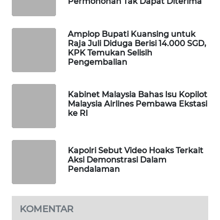
Permohonan Tak Dapat Diterima
MAWAKA
ID
Amplop Bupati Kuansing untuk
Raja Juli Diduga Berisi 14.000 SGD,
KPK Temukan Selisih
MARTABAT
Pengembalian
NET
PLN
Kabinet Malaysia Bahas Isu Kopilot
WATCH
Malaysia Airlines Pembawa Ekstasi
ke RI
MKLI
Kapolri Sebut Video Hoaks Terkait
LPKKI
Aksi Demonstrasi Dalam
Pendalaman
LKKI
KOPEKLIN
KOMENTAR