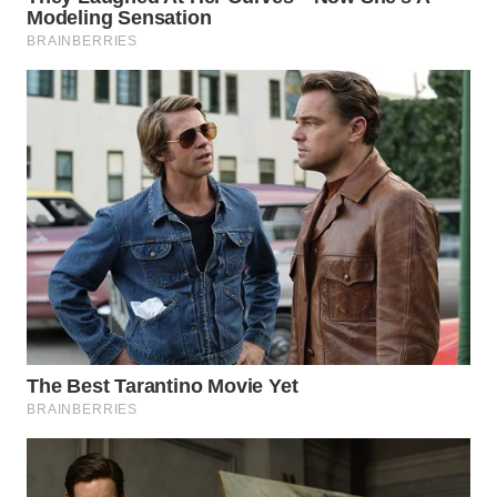
WN
TAPANULI
SELATAN
WN
TANJUNG
LESUNG
WN
KARO
WN
SIMALUNGUN
WN
LABUHANBATU
WN