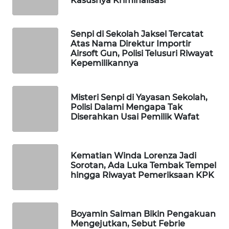
Kasusnya Kriminalisasi
WAHANA
SPORT
Senpi di Sekolah Jaksel Tercatat
Atas Nama Direktur Importir
WAHANA
Airsoft Gun, Polisi Telusuri Riwayat
UMKM
Kepemilikannya
WAHANA
Misteri Senpi di Yayasan Sekolah,
SELEB
Polisi Dalami Mengapa Tak
Diserahkan Usai Pemilik Wafat
WAHANA
PERSONA
Kematian Winda Lorenza Jadi
WAHANA
Sorotan, Ada Luka Tembak Tempel
hingga Riwayat Pemeriksaan KPK
OTOMOTIF
WAHANA
HEALTH
Boyamin Saiman Bikin Pengakuan
Mengejutkan, Sebut Febrie