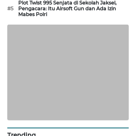
Plot Twist 995 Senjata di Sekolah Jaksel,
PORTAL
#5
Pengacara: Itu Airsoft Gun dan Ada Izin
KONSUMEN
Mabes Polri
FORWAMKI
ALPERKLINAS
FORJASIDA
TAMBANG
NEWS
SITUNGIR
NEWS
SIDIKALANG
NEWS
Trending