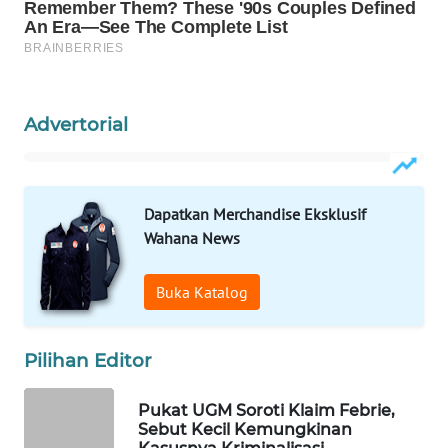
WAHANA
LISTRIK
WAHANA
Advertorial
TRAVEL
WAHANA
TV
Dapatkan Merchandise Eksklusif
Wahana News
WAHANANEWS
ID
Buka Katalog
WAHANANEWS
CO ID
Pilihan Editor
WAHANANEWS
Pukat UGM Soroti Klaim Febrie,
NET
Sebut Kecil Kemungkinan