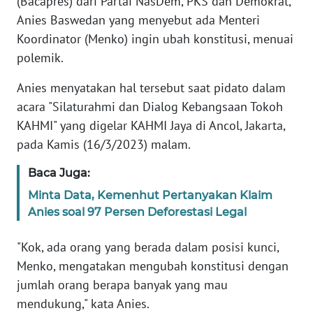
(Bacapres) dari Partai NasDem, PKS dan Demokrat,
Informasi
Anies Baswedan yang menyebut ada Menteri
INDEKS
Koordinator (Menko) ingin ubah konstitusi, menuai
BERITA
polemik.
Anies menyatakan hal tersebut saat pidato dalam
KONTAK
KAMI
acara "Silaturahmi dan Dialog Kebangsaan Tokoh
KAHMI" yang digelar KAHMI Jaya di Ancol, Jakarta,
INFO
pada Kamis (16/3/2023) malam.
IKLAN
Baca Juga:
TENTANG
Minta Data, Kemenhut Pertanyakan Klaim
KAMI
Anies soal 97 Persen Deforestasi Legal
PEDOMAN
"Kok, ada orang yang berada dalam posisi kunci,
MEDIA
Menko, mengatakan mengubah konstitusi dengan
SIBER
jumlah orang berapa banyak yang mau
mendukung," kata Anies.
REDAKSI