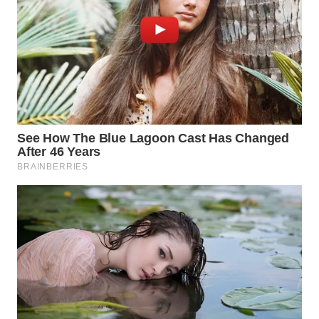
WN
KALTARA
WN
KALSEL
WN
KALTIM
WN
SULSEL
WN
GORONTALO
WN
SULUT