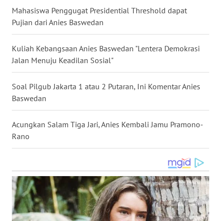
Mahasiswa Penggugat Presidential Threshold dapat
WN
Pujian dari Anies Baswedan
NUSANTARA
Kuliah Kebangsaan Anies Baswedan "Lentera Demokrasi
WN
JOGJA
Jalan Menuju Keadilan Sosial"
WN
Soal Pilgub Jakarta 1 atau 2 Putaran, Ini Komentar Anies
JATIM
Baswedan
WN
Acungkan Salam Tiga Jari, Anies Kembali Jamu Pramono-
BALI
Rano
WN
KALBAR
WN
KALTENG