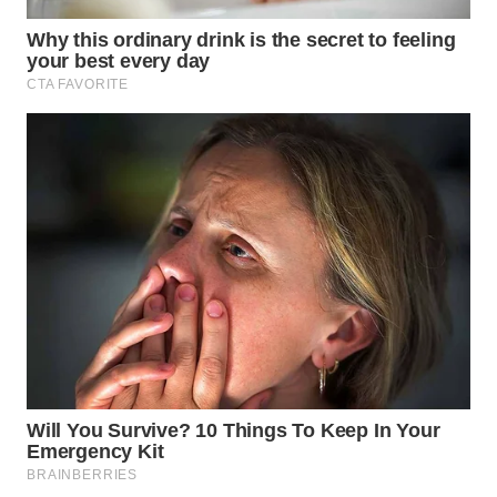
WN
NATUNA
WN
BINTAN
WN
MANDALIKA
WN
LIKUPANG
WN
LABUANBAJO
WN
BORNEO