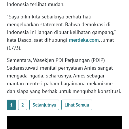
Indonesia terlihat mudah.
WN
BANTEN
"Saya pikir kita sebaiknya berhati-hati
mengeluarkan statement. Bahwa demokrasi di
WN
Indonesia ini jangan dibuat kelihatan gampang,"
NTT
kata Dasco, saat dihubungi
merdeka.com
, Jumat
(17/3).
WN
KEPRI
Sementara, Wasekjen PDI Perjuangan (PDIP)
Sadarestuwati menilai pernyataan Anies sangat
WN
PAPUA
mengada-ngada. Seharusnya, Anies sebagai
mantan menteri paham bagaimana mekanisme
WN
dan siapa yang berhak untuk mengubah konstitusi.
PAPUA
BARAT
1
2
Selanjutnya
Lihat Semua
WN
RIAU