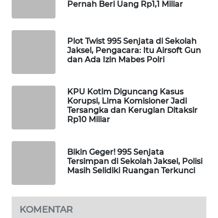
Pernah Beri Uang Rp1,1 Miliar
WAHANA
DESA
WISATA
Plot Twist 995 Senjata di Sekolah
Jaksel, Pengacara: Itu Airsoft Gun
LAPAK
dan Ada Izin Mabes Polri
WAHANA
Wahana
KPU Kotim Diguncang Kasus
Network
Korupsi, Lima Komisioner Jadi
Tersangka dan Kerugian Ditaksir
Rp10 Miliar
KONSUMEN
LISTRIK
Bikin Geger! 995 Senjata
Tersimpan di Sekolah Jaksel, Polisi
MASYARAKAT
Masih Selidiki Ruangan Terkunci
KELISTRIKAN
WALINKI
KOMENTAR
ID