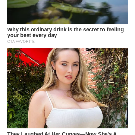
WN
MALUKU
WN
MALUT
WN
DAIRI
WN
DANAU
TOBA
WN
NIAS
WN
LANGKAT