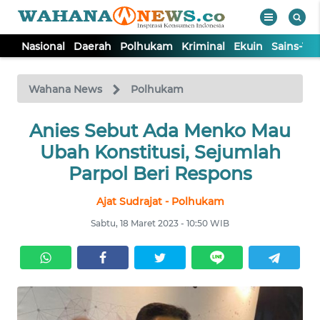
Nasional
Daerah
Polhukam
Kriminal
Ekuin
Sains-Te
WAHANA
Tutup
TV
Wahana News
Polhukam
NASIONAL
Anies Sebut Ada Menko Mau
Ubah Konstitusi, Sejumlah
DAERAH
Parpol Beri Respons
Ajat Sudrajat - Polhukam
POLHUKAM
Sabtu, 18 Maret 2023 - 10:50 WIB
KRIMINAL
EKUIN