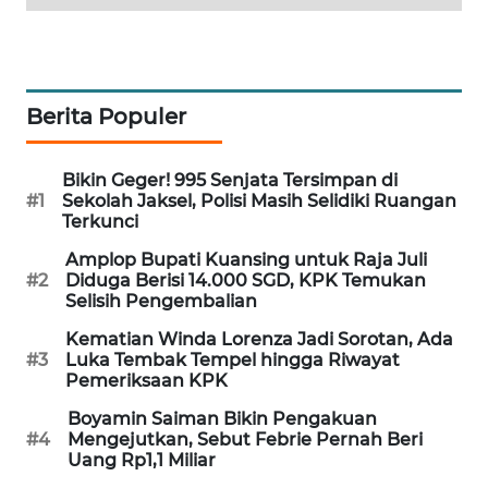
MAWAKA
ID
Berita Populer
MARTABAT
NET
Bikin Geger! 995 Senjata Tersimpan di
PLN
#1
Sekolah Jaksel, Polisi Masih Selidiki Ruangan
WATCH
Terkunci
Amplop Bupati Kuansing untuk Raja Juli
MKLI
#2
Diduga Berisi 14.000 SGD, KPK Temukan
Selisih Pengembalian
LPKKI
Kematian Winda Lorenza Jadi Sorotan, Ada
#3
Luka Tembak Tempel hingga Riwayat
Pemeriksaan KPK
LKKI
Boyamin Saiman Bikin Pengakuan
#4
Mengejutkan, Sebut Febrie Pernah Beri
KOPEKLIN
Uang Rp1,1 Miliar