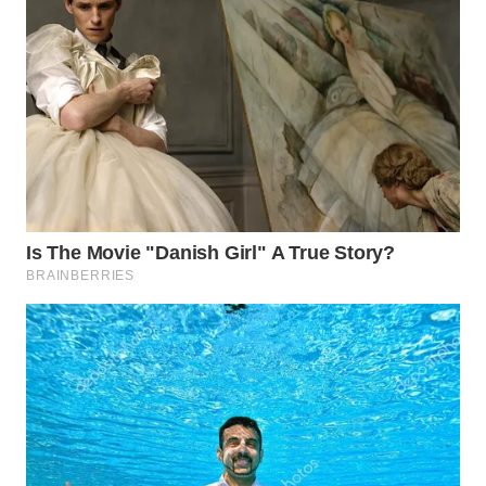
TAPANULI
TENGAH
WN DELI
SERDANG
WN
TEBING
TINGGI
WN
PAKPAK
WN
KARAWANG
WN
BEKASI