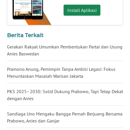
WN
Install Aplikasi
BABEL
WN
Berita Terkait
SUMBAR
Gerakan Rakyat Umumkan Pembentukan Partai dan Usung
WN
Anies Baswedan
SUMSEL
Pramono Anung, Pemimpin Tanpa Ambisi Legasi: Fokus
WN
Menuntaskan Masalah Warisan Jakarta
BENGKULU
PKS 2025–2030: Solid Dukung Prabowo, Tapi Tetap Dekat
WN
dengan Anies
LAMPUNG
Sandiaga Uno Mengaku Bangga Pernah Berjuang Bersama
WN
Prabowo, Anies dan Ganjar
JATENG