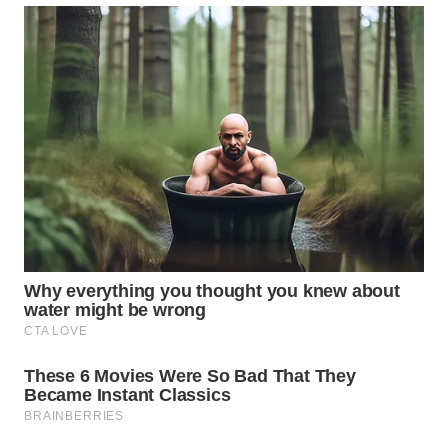
Wahana
Media
Group
WAHANA
NEWS
WAHANA
TANI
WAHANA
ADVOKAT
WAHANA
INFRASTRUKTUR
WAHANA
KONSUMEN