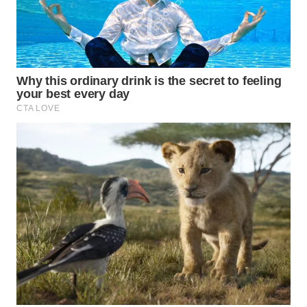
WN
BOGOR
WN
DEPOK
WN
TAPANULI
UTARA
WN
SAMOSIR
WN
PADANG
LAWAS