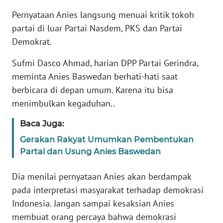
Pernyataan Anies langsung menuai kritik tokoh
KARIR
partai di luar Partai Nasdem, PKS dan Partai
Demokrat.
DISCLAIMER
Sufmi Dasco Ahmad, harian DPP Partai Gerindra,
meminta Anies Baswedan berhati-hati saat
Wahana
News
berbicara di depan umum. Karena itu bisa
Regional
menimbulkan kegaduhan..
WN
Baca Juga:
SUMUT
Gerakan Rakyat Umumkan Pembentukan
Partai dan Usung Anies Baswedan
WN
JAKARTA
Dia menilai pernyataan Anies akan berdampak
pada interpretasi masyarakat terhadap demokrasi
WN
Indonesia. Jangan sampai kesaksian Anies
JABAR
membuat orang percaya bahwa demokrasi