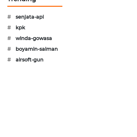
SIBARAGAS
NEWS
#
senjata-api
#
kpk
METRO
SIANTAR
#
winda-gowasa
NEWS
#
boyamin-saiman
#
airsoft-gun
METRO
MEDAN
NEWS
METRO
JAKARTA
NEWS
KRT
NEWS