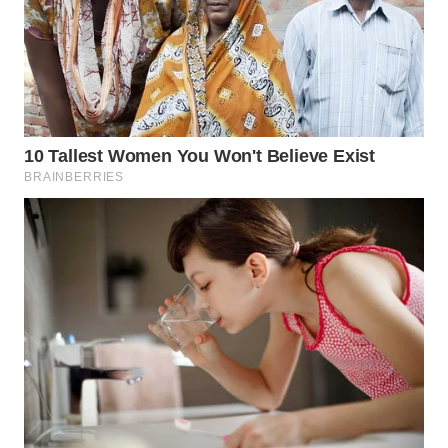
WN
PRIANGAN
TIMUR
WN
SEMARANG
WN
SOLO
WN
BOROBUDUR
WN
MADURA
WN
SURABAYA