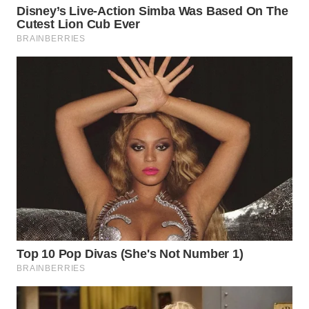
WN
SUMEDANG
WN
CIANJUR
WN
KEPULAUAN
SERIBU
WN
TANGERANG
WN
BINJAI
WN
CIREBON