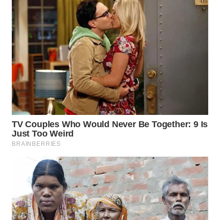
WN
INDRAMAYU
WN
KUNINGAN
WN
MAJALENGKA
WN
SUBANG
WN
SUKABUMI
WN
PURWAKARTA