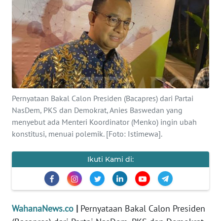
SAINS-TEKNO
KESEHATAN
INTERNASIONAL
SERBA-SERBI
Pernyataan Bakal Calon Presiden (Bacapres) dari Partai
NasDem, PKS dan Demokrat, Anies Baswedan yang
PENDIDIKAN
menyebut ada Menteri Koordinator (Menko) ingin ubah
konstitusi, menuai polemik. [Foto: Istimewa].
OLAHRAGA
Ikuti Kami di:
OPINI
EDITORIAL
WahanaNews.co
|
Pernyataan Bakal Calon Presiden