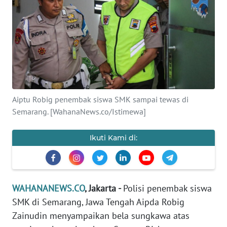
SAINS-TEKNO
KESEHATAN
INTERNASIONAL
SERBA-SERBI
Aiptu Robig penembak siswa SMK sampai tewas di
Semarang. [WahanaNews.co/Istimewa]
PENDIDIKAN
Ikuti Kami di:
OLAHRAGA
OPINI
WAHANANEWS.CO
, Jakarta -
Polisi penembak siswa
SMK di Semarang, Jawa Tengah Aipda Robig
EDITORIAL
Zainudin menyampaikan bela sungkawa atas