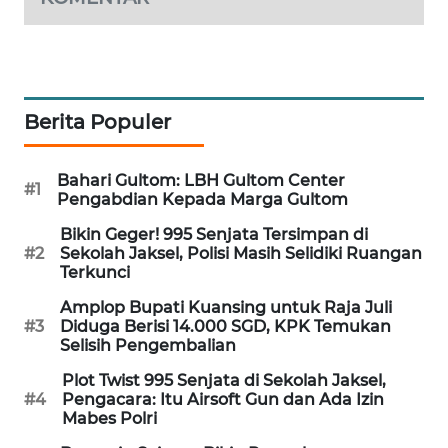
MAWAKA
ID
MARTABAT
Berita Populer
NET
Bahari Gultom: LBH Gultom Center
PLN
#1
Pengabdian Kepada Marga Gultom
WATCH
Bikin Geger! 995 Senjata Tersimpan di
#2
Sekolah Jaksel, Polisi Masih Selidiki Ruangan
MKLI
Terkunci
Amplop Bupati Kuansing untuk Raja Juli
LPKKI
#3
Diduga Berisi 14.000 SGD, KPK Temukan
Selisih Pengembalian
LKKI
Plot Twist 995 Senjata di Sekolah Jaksel,
#4
Pengacara: Itu Airsoft Gun dan Ada Izin
KOPEKLIN
Mabes Polri