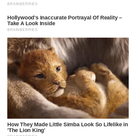
WN
TAPANULI
SELATAN
WN
TANJUNG
LESUNG
WN
KARO
WN
SIMALUNGUN
WN
LABUHANBATU
WN