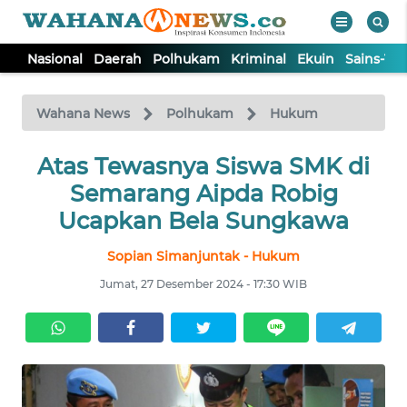
Nasional
Daerah
Polhukam
Kriminal
Ekuin
Sains-Te
WAHANA
Tutup
TV
Wahana News
Polhukam
Hukum
NASIONAL
Atas Tewasnya Siswa SMK di
Semarang Aipda Robig
DAERAH
Ucapkan Bela Sungkawa
Sopian Simanjuntak - Hukum
POLHUKAM
Jumat, 27 Desember 2024 - 17:30 WIB
KRIMINAL
EKUIN