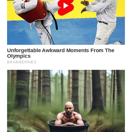
WN
KALTARA
WN
KALSEL
WN
KALTIM
WN
SULSEL
WN
GORONTALO
WN
SULUT