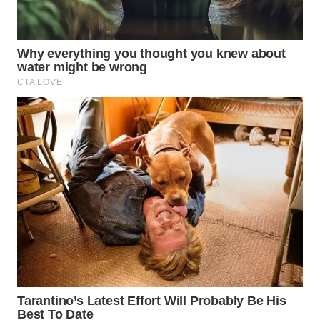
WN
MALUKU
WN
MALUT
WN
DAIRI
WN
DANAU
TOBA
WN
NIAS
WN
LANGKAT