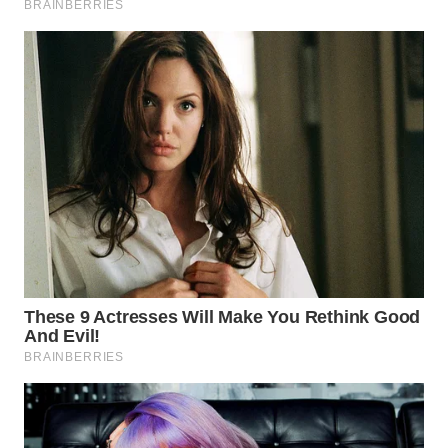
WN
PRIANGAN
TIMUR
WN
SEMARANG
WN
SOLO
WN
BOROBUDUR
WN
MADURA
WN
SURABAYA