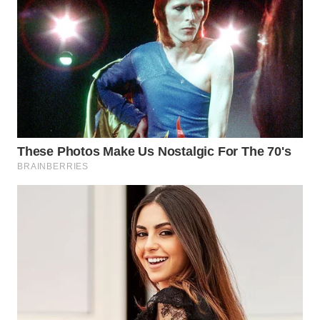
WN
BOGOR
WN
DEPOK
WN
TAPANULI
UTARA
WN
SAMOSIR
WN
PADANG
LAWAS