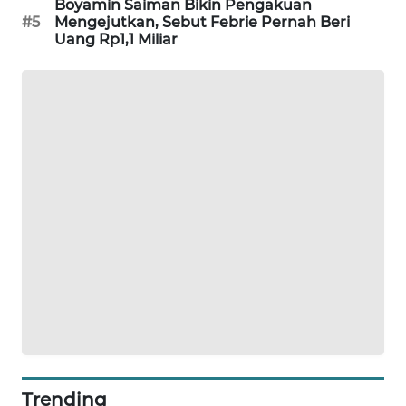
Boyamin Saiman Bikin Pengakuan
PORTAL
#5
Mengejutkan, Sebut Febrie Pernah Beri
KONSUMEN
Uang Rp1,1 Miliar
FORWAMKI
ALPERKLINAS
FORJASIDA
TAMBANG
NEWS
SITUNGIR
NEWS
SIDIKALANG
NEWS
Trending