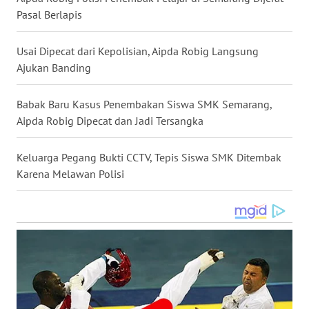
Pasal Berlapis
WN
NUSANTARA
Usai Dipecat dari Kepolisian, Aipda Robig Langsung
Ajukan Banding
WN
JOGJA
Babak Baru Kasus Penembakan Siswa SMK Semarang,
WN
Aipda Robig Dipecat dan Jadi Tersangka
JATIM
Keluarga Pegang Bukti CCTV, Tepis Siswa SMK Ditembak
WN
Karena Melawan Polisi
BALI
WN
KALBAR
WN
KALTENG