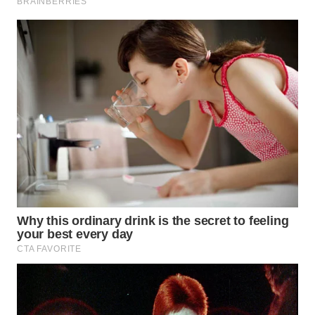
TAPANULI
TENGAH
WN DELI
SERDANG
WN
TEBING
TINGGI
WN
PAKPAK
WN
KARAWANG
WN
BEKASI