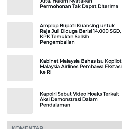
Juta, Hakim Nyatakan
WAHANA
Permohonan Tak Dapat Diterima
DESA
WISATA
Amplop Bupati Kuansing untuk
Raja Juli Diduga Berisi 14.000 SGD,
LAPAK
KPK Temukan Selisih
WAHANA
Pengembalian
Wahana
Network
Kabinet Malaysia Bahas Isu Kopilot
Malaysia Airlines Pembawa Ekstasi
ke RI
KONSUMEN
LISTRIK
Kapolri Sebut Video Hoaks Terkait
MASYARAKAT
Aksi Demonstrasi Dalam
KELISTRIKAN
Pendalaman
WALINKI
ID
KOMENTAR