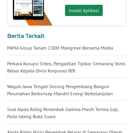
WN
Install Aplikasi
BABEL
WN
Berita Terkait
SUMBAR
PAMA Group Tanam 2.000 Mangrove Bersama Media
WN
SUMSEL
Perkara Korupsi Sritex, Pengadilan Tipikor Semarang Vonis
Bebas Kepala Divisi Korporasi BJB
WN
BENGKULU
Wagub Jawa Tengah Dorong Pengembang Bangun
Perumahan Berkonsep Mandiri Energi Berkelanjutan
WN
LAMPUNG
Soal Aipda Robig Penembak Gamma Masih Terima Gaji,
Poda Jateng Buka Suara
WN
JATENG
Aipda Robig Polisi Penembak Pelajar di Semarang Dijerat