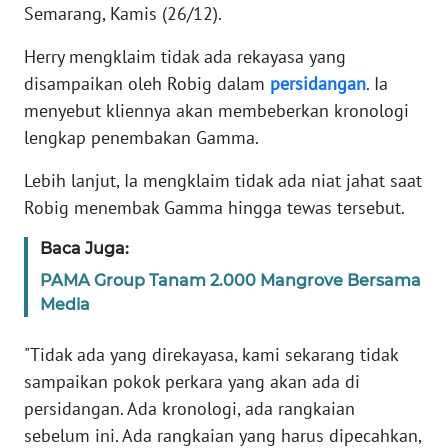
Semarang, Kamis (26/12).
KARIR
Herry mengklaim tidak ada rekayasa yang
disampaikan oleh Robig dalam
persidangan
. Ia
DISCLAIMER
menyebut kliennya akan membeberkan kronologi
lengkap penembakan Gamma.
Wahana
News
Lebih lanjut, Ia mengklaim tidak ada niat jahat saat
Regional
Robig menembak Gamma hingga tewas tersebut.
WN
Baca Juga:
SUMUT
PAMA Group Tanam 2.000 Mangrove Bersama
Media
WN
JAKARTA
"Tidak ada yang direkayasa, kami sekarang tidak
sampaikan pokok perkara yang akan ada di
WN
persidangan. Ada kronologi, ada rangkaian
JABAR
sebelum ini. Ada rangkaian yang harus dipecahkan,