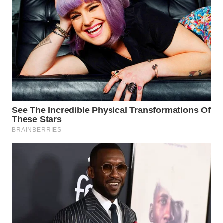
WN
NATUNA
WN
BINTAN
WN
MANDALIKA
WN
LIKUPANG
WN
LABUANBAJO
WN
BORNEO