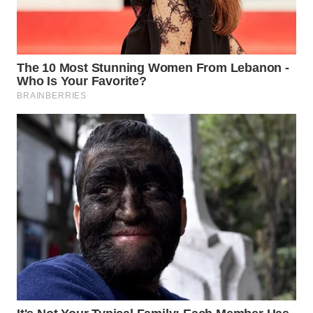
WN
SUMEDANG
WN
CIANJUR
WN
KEPULAUAN
SERIBU
WN
TANGERANG
WN
BINJAI
WN
CIREBON