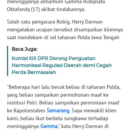
meninggalnya almarhum Gamma Rizkynata
Informasi
Oktafandy (17) akibat tindakannya.
INDEKS
BERITA
Salah satu pengacara Robig, Herry Darman
mengatakan ucapan tersebut disampaikan kliennya
KONTAK
saat mendekam di sel tahanan Polda Jawa Tengah
KAMI
Baca Juga:
INFO
Komisi XIII DPR Dorong Penguatan
IKLAN
Harmonisasi Regulasi Daerah demi Cegah
Perda Bermasalah
TENTANG
KAMI
"Beberapa hari lalu besuk beliau di tahanan Polda,
yang beliau sampaikan permohonan maaf ke
PEDOMAN
institusi Polri. Beliau sampaikan permintaan maaf
MEDIA
ke Kapolrestabes
Semarang
. Saya mewakili klien
SIBER
kami, beliau ikut berbela sungkawa terhadap
meninggalnya
Gamma
," kata Herry Darman di
REDAKSI