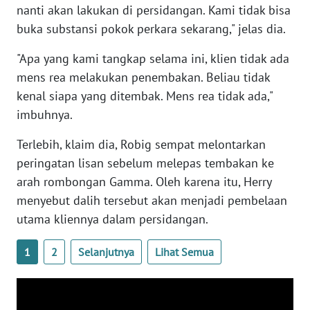
nanti akan lakukan di persidangan. Kami tidak bisa
WN
BANTEN
buka substansi pokok perkara sekarang," jelas dia.
"Apa yang kami tangkap selama ini, klien tidak ada
WN
mens rea melakukan penembakan. Beliau tidak
NTT
kenal siapa yang ditembak. Mens rea tidak ada,"
imbuhnya.
WN
KEPRI
Terlebih, klaim dia, Robig sempat melontarkan
peringatan lisan sebelum melepas tembakan ke
WN
PAPUA
arah rombongan Gamma. Oleh karena itu, Herry
menyebut dalih tersebut akan menjadi pembelaan
WN
utama kliennya dalam persidangan.
PAPUA
BARAT
1
2
Selanjutnya
Lihat Semua
WN
RIAU