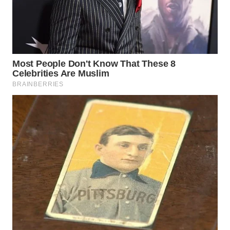
Wahana
Media
Group
WAHANA
NEWS
WAHANA
TANI
WAHANA
ADVOKAT
WAHANA
INFRASTRUKTUR
WAHANA
KONSUMEN