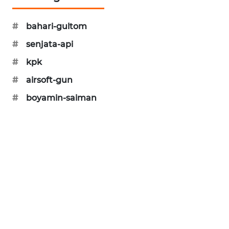
SIBARAGAS
NEWS
#
bahari-gultom
#
senjata-api
METRO
#
kpk
SIANTAR
NEWS
#
airsoft-gun
#
boyamin-saiman
METRO
MEDAN
NEWS
METRO
JAKARTA
NEWS
KRT
NEWS