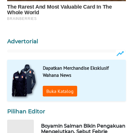
WAHANA
LISTRIK
WAHANA
TRAVEL
Advertorial
WAHANA
TV
Dapatkan Merchandise Eksklusif
WAHANANEWS
Wahana News
ID
Buka Katalog
WAHANANEWS
CO ID
Pilihan Editor
WAHANANEWS
NET
Boyamin Saiman Bikin Pengakuan
Mengejutkan, Sebut Febrie