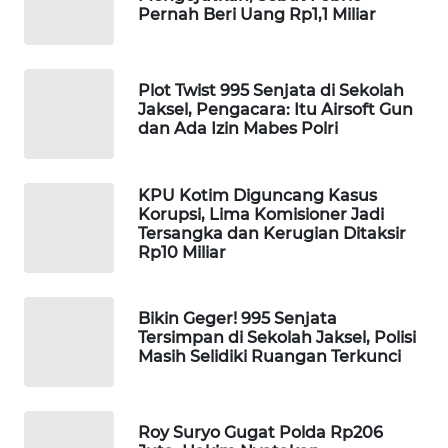
Pernah Beri Uang Rp1,1 Miliar
WAHANA
SPORT
Plot Twist 995 Senjata di Sekolah
WAHANA
Jaksel, Pengacara: Itu Airsoft Gun
UMKM
dan Ada Izin Mabes Polri
WAHANA
SELEB
KPU Kotim Diguncang Kasus
Korupsi, Lima Komisioner Jadi
Tersangka dan Kerugian Ditaksir
WAHANA
Rp10 Miliar
PERSONA
Bikin Geger! 995 Senjata
WAHANA
Tersimpan di Sekolah Jaksel, Polisi
OTOMOTIF
Masih Selidiki Ruangan Terkunci
WAHANA
HEALTH
Roy Suryo Gugat Polda Rp206