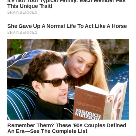
WN
INDRAMAYU
WN
KUNINGAN
WN
MAJALENGKA
WN
SUBANG
WN
SUKABUMI
WN
PURWAKARTA