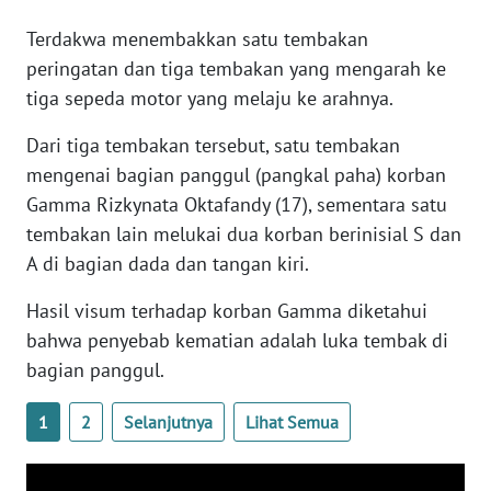
WN
Terdakwa menembakkan satu tembakan
BANTEN
peringatan dan tiga tembakan yang mengarah ke
tiga sepeda motor yang melaju ke arahnya.
WN
NTT
Dari tiga tembakan tersebut, satu tembakan
mengenai bagian panggul (pangkal paha) korban
WN
Gamma Rizkynata Oktafandy (17), sementara satu
KEPRI
tembakan lain melukai dua korban berinisial S dan
WN
A di bagian dada dan tangan kiri.
PAPUA
Hasil visum terhadap korban Gamma diketahui
bahwa penyebab kematian adalah luka tembak di
WN
PAPUA
bagian panggul.
BARAT
1
2
Selanjutnya
Lihat Semua
WN
RIAU