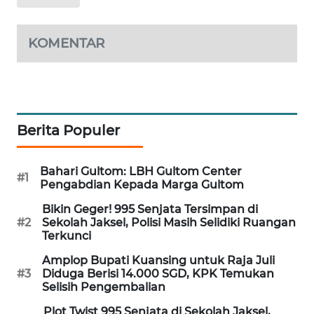
MAWAKA
ID
KOMENTAR
MARTABAT
NET
PLN
Berita Populer
WATCH
Bahari Gultom: LBH Gultom Center
#1
MKLI
Pengabdian Kepada Marga Gultom
Bikin Geger! 995 Senjata Tersimpan di
LPKKI
#2
Sekolah Jaksel, Polisi Masih Selidiki Ruangan
Terkunci
LKKI
Amplop Bupati Kuansing untuk Raja Juli
#3
Diduga Berisi 14.000 SGD, KPK Temukan
Selisih Pengembalian
KOPEKLIN
Plot Twist 995 Senjata di Sekolah Jaksel,