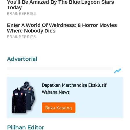
WAHANA
LISTRIK
WAHANA
TRAVEL
WAHANA
TV
Advertorial
WAHANANEWS
ID
Dapatkan Merchandise Eksklusif
Wahana News
WAHANANEWS
CO ID
Buka Katalog
WAHANANEWS
NET
Pilihan Editor