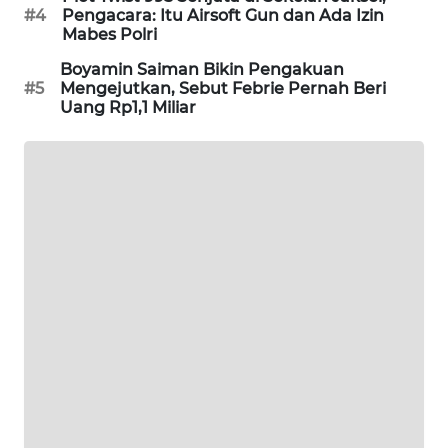
#4
Pengacara: Itu Airsoft Gun dan Ada Izin
PORTAL
Mabes Polri
KONSUMEN
Boyamin Saiman Bikin Pengakuan
#5
Mengejutkan, Sebut Febrie Pernah Beri
FORWAMKI
Uang Rp1,1 Miliar
ALPERKLINAS
FORJASIDA
TAMBANG
NEWS
SITUNGIR
NEWS
SIDIKALANG
NEWS