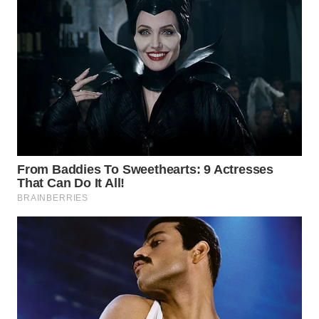
WN
BOGOR
WN
DEPOK
WN
TAPANULI
UTARA
WN
SAMOSIR
WN
PADANG
LAWAS