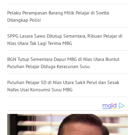
WN
Pelaku Perampasan Barang Milik Pelajar di Soetta
NUSANTARA
Ditangkap Polisi
WN
SPPG Lasara Sawo Ditutup Sementara, Ribuan Pelajar di
JOGJA
Nias Utara Tak Lagi Terima MBG
WN
JATIM
BGN Tutup Sementara Dapur MBG di Nias Utara Buntut
Puluhan Pelajar Diduga Keracunan Susu
WN
BALI
Puluhan Pelajar SD di Nias Utara Sakit Perut dan Sesak
Nafas Usai Konsumsi Susu MBG
WN
KALBAR
WN
KALTENG