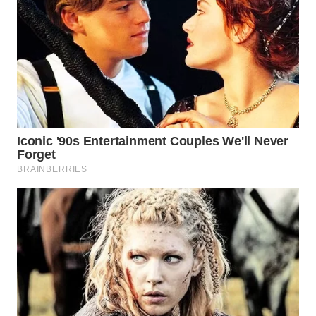
WN
NATUNA
WN
BINTAN
WN
MANDALIKA
WN
LIKUPANG
WN
LABUANBAJO
WN
BORNEO