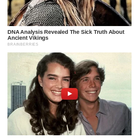
Wahana
Media
Group
WAHANA
NEWS
WAHANA
TANI
WAHANA
ADVOKAT
WAHANA
INFRASTRUKTUR
WAHANA
KONSUMEN