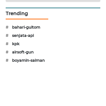
SIBARAGAS
NEWS
Trending
METRO
#
bahari-gultom
SIANTAR
NEWS
#
senjata-api
#
kpk
METRO
MEDAN
#
airsoft-gun
NEWS
#
boyamin-saiman
METRO
JAKARTA
NEWS
KRT
NEWS