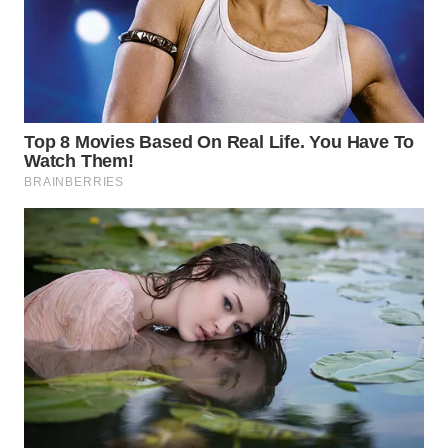
WN
SUMEDANG
WN
CIANJUR
WN
KEPULAUAN
SERIBU
WN
TANGERANG
WN
BINJAI
WN
CIREBON