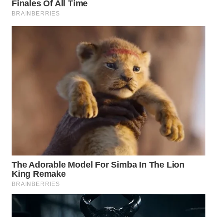
TAPANULI
TENGAH
WN DELI
SERDANG
WN
TEBING
TINGGI
WN
PAKPAK
WN
KARAWANG
WN
BEKASI