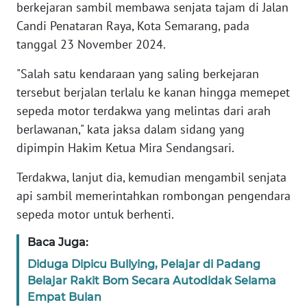
berkejaran sambil membawa senjata tajam di Jalan
Candi Penataran Raya, Kota Semarang, pada
KARIR
tanggal 23 November 2024.
DISCLAIMER
"Salah satu kendaraan yang saling berkejaran
tersebut berjalan terlalu ke kanan hingga memepet
Wahana
sepeda motor terdakwa yang melintas dari arah
News
berlawanan," kata jaksa dalam sidang yang
Regional
dipimpin Hakim Ketua Mira Sendangsari.
WN
Terdakwa, lanjut dia, kemudian mengambil senjata
SUMUT
api sambil memerintahkan rombongan pengendara
sepeda motor untuk berhenti.
WN
JAKARTA
Baca Juga:
Diduga Dipicu Bullying, Pelajar di Padang
WN
Belajar Rakit Bom Secara Autodidak Selama
JABAR
Empat Bulan