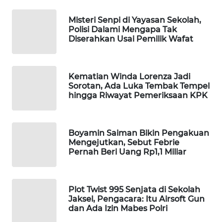
WAHANA
Misteri Senpi di Yayasan Sekolah,
SPORT
Polisi Dalami Mengapa Tak
Diserahkan Usai Pemilik Wafat
WAHANA
UMKM
Kematian Winda Lorenza Jadi
WAHANA
Sorotan, Ada Luka Tembak Tempel
hingga Riwayat Pemeriksaan KPK
SELEB
WAHANA
PERSONA
Boyamin Saiman Bikin Pengakuan
Mengejutkan, Sebut Febrie
Pernah Beri Uang Rp1,1 Miliar
WAHANA
OTOMOTIF
Plot Twist 995 Senjata di Sekolah
WAHANA
Jaksel, Pengacara: Itu Airsoft Gun
HEALTH
dan Ada Izin Mabes Polri