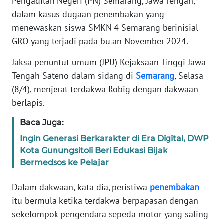
Pengadilan Negeri (PN) Semarang, Jawa Tengah,
Informasi
dalam kasus dugaan penembakan yang
INDEKS
menewaskan siswa SMKN 4 Semarang berinisial
BERITA
GRO yang terjadi pada bulan November 2024.
Jaksa penuntut umum (JPU) Kejaksaan Tinggi Jawa
KONTAK
KAMI
Tengah Sateno dalam sidang di
Semarang
, Selasa
(8/4), menjerat terdakwa Robig dengan dakwaan
INFO
berlapis.
IKLAN
Baca Juga:
TENTANG
Ingin Generasi Berkarakter di Era Digital, DWP
KAMI
Kota Gunungsitoli Beri Edukasi Bijak
Bermedsos ke Pelajar
PEDOMAN
MEDIA
Dalam dakwaan, kata dia, peristiwa
penembakan
SIBER
itu bermula ketika terdakwa berpapasan dengan
sekelompok pengendara sepeda motor yang saling
REDAKSI