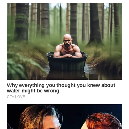
WN
PRIANGAN
TIMUR
WN
SEMARANG
WN
SOLO
WN
BOROBUDUR
WN
MADURA
WN
SURABAYA