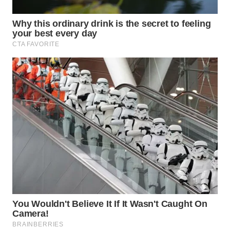
WN
INDRAMAYU
WN
KUNINGAN
WN
MAJALENGKA
WN
SUBANG
WN
SUKABUMI
WN
PURWAKARTA