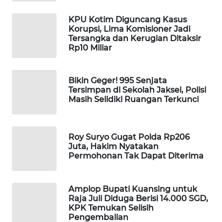
WAHANA
KPU Kotim Diguncang Kasus
DESA
Korupsi, Lima Komisioner Jadi
WISATA
Tersangka dan Kerugian Ditaksir
Rp10 Miliar
LAPAK
WAHANA
Bikin Geger! 995 Senjata
Tersimpan di Sekolah Jaksel, Polisi
Wahana
Masih Selidiki Ruangan Terkunci
Network
KONSUMEN
Roy Suryo Gugat Polda Rp206
LISTRIK
Juta, Hakim Nyatakan
Permohonan Tak Dapat Diterima
MASYARAKAT
KELISTRIKAN
Amplop Bupati Kuansing untuk
Raja Juli Diduga Berisi 14.000 SGD,
WALINKI
KPK Temukan Selisih
ID
Pengembalian