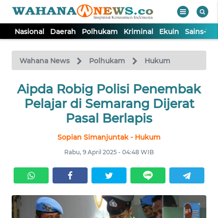
Nasional
Daerah
Polhukam
Kriminal
Ekuin
Sains-Te
WAHANA
Tutup
TV
Wahana News
Polhukam
Hukum
NASIONAL
Aipda Robig Polisi Penembak
Pelajar di Semarang Dijerat
DAERAH
Pasal Berlapis
Sopian Simanjuntak - Hukum
POLHUKAM
Rabu, 9 April 2025 - 04:48 WIB
KRIMINAL
EKUIN