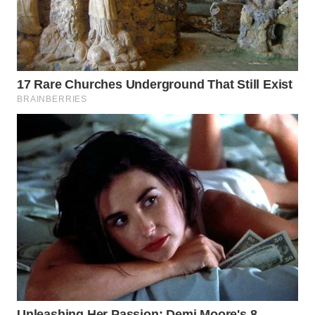
WN
MALUKU
WN
MALUT
WN
DAIRI
WN
DANAU
TOBA
WN
NIAS
WN
LANGKAT