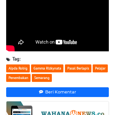
WN
SERAMBI
WN
JAMBI
WN
SULTRA
Tag:
WN
Aipda Robig
Gamma Rizkynata
Pasal Berlapis
Pelajar
NTB
Penembakan
Semarang
WN
SULTENG
Beri Komentar
WN
SULBAR