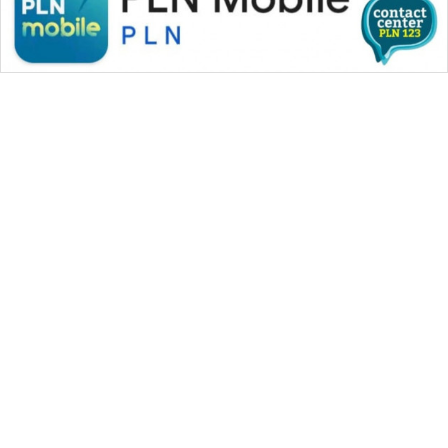
WAHANA MEDIA GROUP
|
|
|
WAHANA NEWS co
WAHANA TANI
WAHANA ADVOKAT
|
|
WAHANA INFRASTRUKTUR
WAHANA KONSUMEN
|
|
|
WAHANA LISTRIK
WAHANA TRAVEL
WAHANA TV
|
|
|
WAHANANEWS id
WAHANANEWS CO ID
WAHANANEWS NET
|
|
|
WAHANA SPORT ID
Wahana UMKM
Wahana Seleb