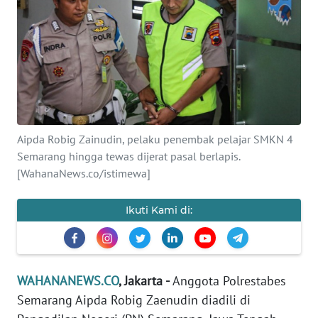
SAINS-TEKNO
KESEHATAN
INTERNASIONAL
SERBA-SERBI
Aipda Robig Zainudin, pelaku penembak pelajar SMKN 4
Semarang hingga tewas dijerat pasal berlapis.
PENDIDIKAN
[WahanaNews.co/istimewa]
OLAHRAGA
Ikuti Kami di:
OPINI
WAHANANEWS.CO
, Jakarta -
Anggota Polrestabes
EDITORIAL
Semarang Aipda Robig Zaenudin diadili di