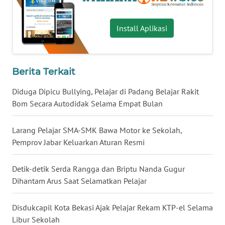
WN
BABEL
Install Aplikasi
WN
SUMBAR
Berita Terkait
WN
Diduga Dipicu Bullying, Pelajar di Padang Belajar Rakit
SUMSEL
Bom Secara Autodidak Selama Empat Bulan
WN
Larang Pelajar SMA-SMK Bawa Motor ke Sekolah,
BENGKULU
Pemprov Jabar Keluarkan Aturan Resmi
WN
Detik-detik Serda Rangga dan Briptu Nanda Gugur
LAMPUNG
Dihantam Arus Saat Selamatkan Pelajar
WN
Disdukcapil Kota Bekasi Ajak Pelajar Rekam KTP-el Selama
JATENG
Libur Sekolah