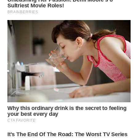
WN
TAPANULI
SELATAN
WN
TANJUNG
LESUNG
WN
KARO
WN
SIMALUNGUN
WN
LABUHANBATU
WN