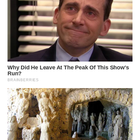
WN
KALTARA
WN
KALSEL
WN
KALTIM
WN
SULSEL
WN
GORONTALO
WN
SULUT