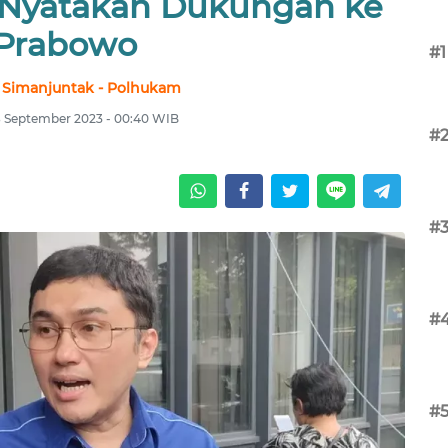
 Nyatakan Dukungan ke
Prabowo
#1
 Simanjuntak - Polhukam
18 September 2023 - 00:40 WIB
#
#
#
#