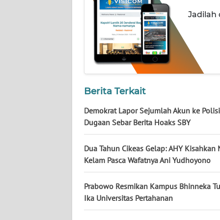
NUSANTARA
Jadilah
WN
JOGJA
WN
JATIM
Berita Terkait
WN
Demokrat Lapor Sejumlah Akun ke Polisi
BALI
Dugaan Sebar Berita Hoaks SBY
WN
Dua Tahun Cikeas Gelap: AHY Kisahkan
KALBAR
Kelam Pasca Wafatnya Ani Yudhoyono
WN
KALTENG
Prabowo Resmikan Kampus Bhinneka T
Ika Universitas Pertahanan
WN