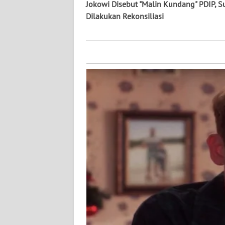
KALTARA
Jokowi Disebut "Malin Kundang" PDIP, Su
Dilakukan Rekonsiliasi
WN
KALSEL
WN
KALTIM
WN
SULSEL
WN
GORONTALO
WN
SULUT
WN
MALUKU