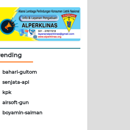
rending
bahari-gultom
senjata-api
kpk
airsoft-gun
boyamin-saiman