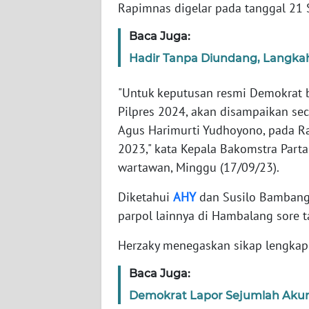
Rapimnas digelar pada tanggal 21
WN
Baca Juga:
NTT
Hadir Tanpa Diundang, Langkah 
WN
"Untuk keputusan resmi Demokrat b
KEPRI
Pilpres 2024, akan disampaikan se
Agus Harimurti Yudhoyono, pada Ra
WN
2023," kata Kepala Bakomstra Part
PAPUA
wartawan, Minggu (17/09/23).
WN
Diketahui
AHY
dan Susilo Bambang
PAPUA
parpol lainnya di Hambalang sore t
BARAT
Herzaky menegaskan sikap lengkap
WN
RIAU
Baca Juga:
Demokrat Lapor Sejumlah Akun 
WN