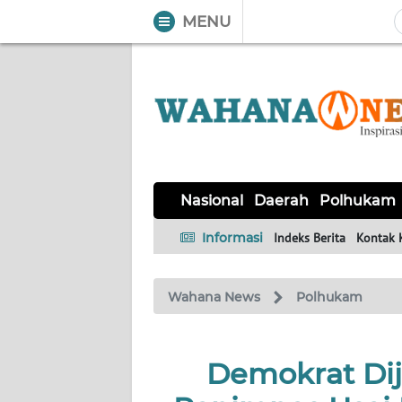
MENU
WAHANA
Tutup
TV
NASIONAL
DAERAH
POLHUKAM
KRIMINAL
EKUIN
SAINS-
KESEHATAN
INTERNASIONAL
Nasional
Daerah
Polhukam
TEKNO
Informasi
Indeks Berita
Kontak 
SERBA-
PENDIDIKAN
OLAHRAGA
OPINI
SERBI
Wahana News
Polhukam
EDITORIAL
Demokrat Di
Informasi