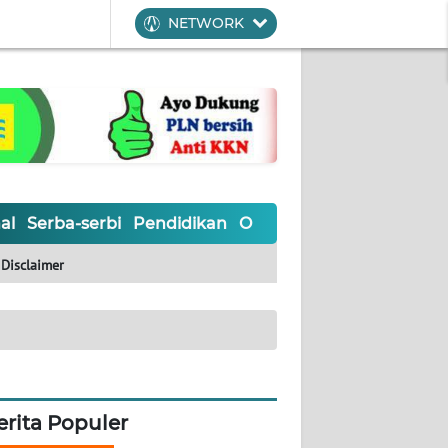
NETWORK
al
Serba-serbi
Pendidikan
Olahraga
Opini
Editoria
Disclaimer
erita Populer