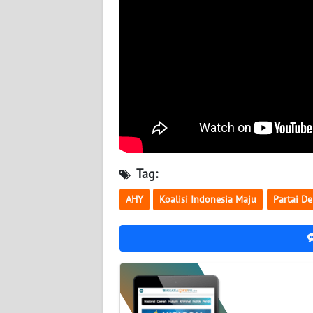
BABEL
WN
SUMBAR
WN
SUMSEL
WN
BENGKULU
Tag:
AHY
Koalisi Indonesia Maju
Partai D
WN
LAMPUNG
WN
JATENG
WN