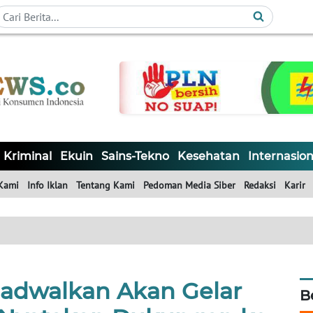
Kriminal
Ekuin
Sains-Tekno
Kesehatan
Internasion
Kami
Info Iklan
Tentang Kami
Pedoman Media Siber
Redaksi
Karir
jadwalkan Akan Gelar
B