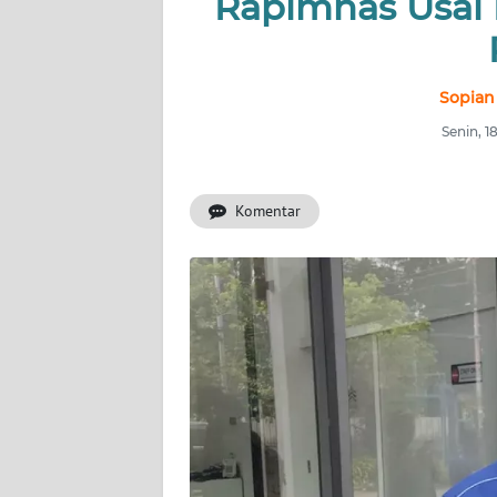
Rapimnas Usai
INDEKS
BERITA
KONTAK
Sopian
KAMI
Senin, 
INFO
IKLAN
Komentar
TENTANG
KAMI
PEDOMAN
MEDIA
SIBER
REDAKSI