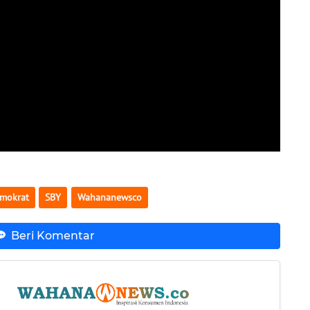
emokrat
SBY
Wahananewsco
Beri Komentar