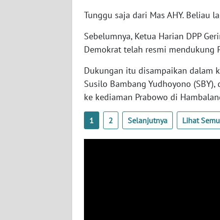
SERAMBI
Tunggu saja dari Mas AHY. Beliau 
WN
Sebelumnya, Ketua Harian DPP Geri
JAMBI
Demokrat telah resmi mendukung Pr
WN
Dukungan itu disampaikan dalam ku
SULTRA
Susilo Bambang Yudhoyono (SBY),
ke kediaman Prabowo di Hambalan
WN
NTB
1
2
Selanjutnya
Lihat Sem
WN
SULTENG
WN
SULBAR
WN