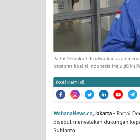
KARIR
DISCLAIMER
Wahana
News
Regional
Partai Demokrat dijadwalkan akan meng
WN
bacapres Koalisi Indonesia Maju (KIM)
SUMUT
Ikuti Kami di:
WN
JAKARTA
WN
WahanaNews.co
, Jakarta -
Partai De
JABAR
disebut menyatakan dukungan kepa
Subianto.
WN
BANTEN