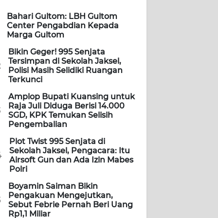
Bahari Gultom: LBH Gultom
Center Pengabdian Kepada
Marga Gultom
Bikin Geger! 995 Senjata
Tersimpan di Sekolah Jaksel,
2
Polisi Masih Selidiki Ruangan
Terkunci
Amplop Bupati Kuansing untuk
Raja Juli Diduga Berisi 14.000
3
SGD, KPK Temukan Selisih
Pengembalian
Plot Twist 995 Senjata di
Sekolah Jaksel, Pengacara: Itu
4
Airsoft Gun dan Ada Izin Mabes
Polri
Boyamin Saiman Bikin
Pengakuan Mengejutkan,
5
Sebut Febrie Pernah Beri Uang
Rp1,1 Miliar