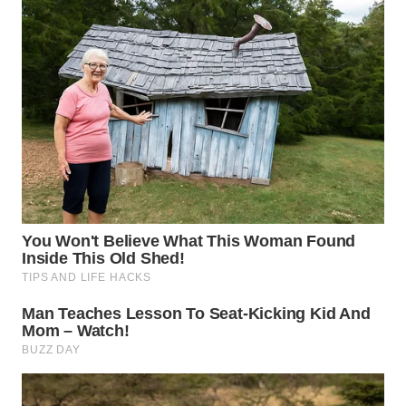
WN
KALTARA
WN
KALSEL
WN
KALTIM
WN
SULSEL
WN
GORONTALO
WN
SULUT