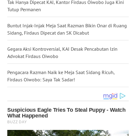
Tak Hanya Dipecat KAI, Kantor Firdaus Oiwobo Juga Kini
WN
Tutup Permanen
NUSANTARA
Buntut Injak-Injak Meja Saat Razman Bikin Onar di Ruang
WN
Sidang, Firdaus Dipecat dan SK Dicabut
JOGJA
Gegara Aksi Kontroversial, KAI Desak Pencabutan Izin
WN
Advokat Firdaus Oiwobo
JATIM
Pengacara Razman Naik ke Meja Saat Sidang Ricuh,
WN
Firdaus Oiwobo: Saya Tak Sadar!
BALI
WN
KALBAR
WN
KALTENG