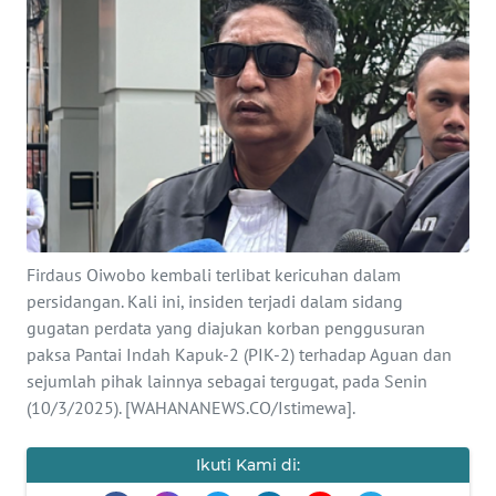
SAINS-TEKNO
KESEHATAN
INTERNASIONAL
SERBA-SERBI
PENDIDIKAN
Firdaus Oiwobo kembali terlibat kericuhan dalam
persidangan. Kali ini, insiden terjadi dalam sidang
OLAHRAGA
gugatan perdata yang diajukan korban penggusuran
paksa Pantai Indah Kapuk-2 (PIK-2) terhadap Aguan dan
sejumlah pihak lainnya sebagai tergugat, pada Senin
OPINI
(10/3/2025). [WAHANANEWS.CO/Istimewa].
EDITORIAL
Ikuti Kami di: