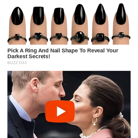
WN
PRIANGAN
TIMUR
WN
SEMARANG
WN
SOLO
WN
BOROBUDUR
WN
MADURA
WN
SURABAYA