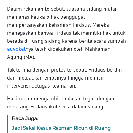
Dalam rekaman tersebut, suasana sidang mulai
KARIR
memanas ketika pihak penggugat
mempertanyakan kehadiran Firdaus. Mereka
DISCLAIMER
menegaskan bahwa Firdaus tak memiliki hak untuk
berada di ruang sidang karena berita acara sumpah
Wahana
advokat
nya telah dibekukan oleh Mahkamah
News
Agung (MA).
Regional
Tak terima dengan protes tersebut, Firdaus berdiri
WN
dan meluapkan emosinya hingga memicu
SUMUT
intervensi petugas keamanan.
WN
Hakim pun mengambil tindakan tegas dengan
JAKARTA
melarang Firdaus ikut serta dalam sidang.
WN
Baca Juga:
JABAR
Jadi Saksi Kasus Razman Ricuh di Ruang