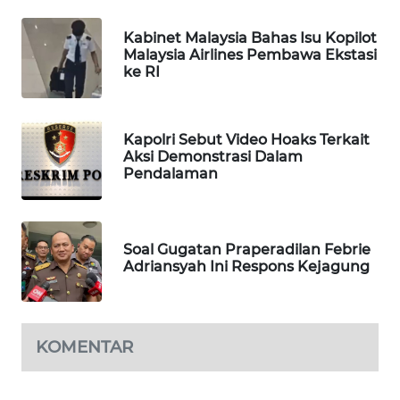
WAHANA
Kabinet Malaysia Bahas Isu Kopilot
SPORT
Malaysia Airlines Pembawa Ekstasi
ke RI
WAHANA
UMKM
Kapolri Sebut Video Hoaks Terkait
WAHANA
Aksi Demonstrasi Dalam
Pendalaman
SELEB
WAHANA
PERSONA
Soal Gugatan Praperadilan Febrie
Adriansyah Ini Respons Kejagung
WAHANA
OTOMOTIF
KOMENTAR
WAHANA
HEALTH