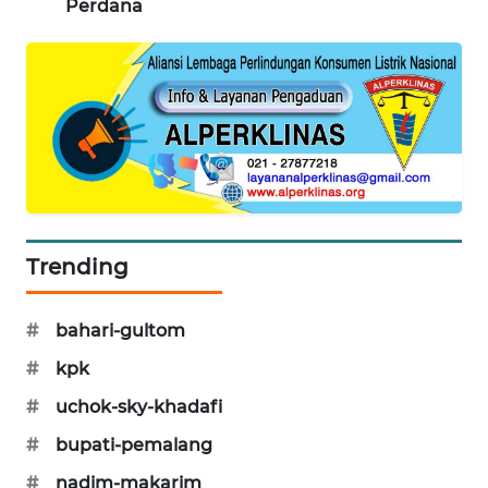
Perdana
MAWAKA
ID
MARTABAT
NET
PLN
WATCH
Trending
MKLI
#
bahari-gultom
LPKKI
#
kpk
LKKI
#
uchok-sky-khadafi
#
bupati-pemalang
KOPEKLIN
#
nadim-makarim