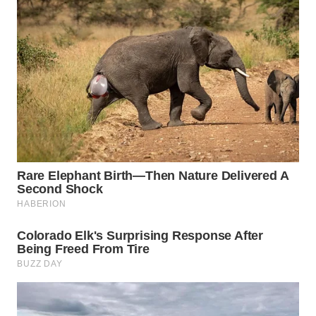
WN
MALUKU
WN
MALUT
WN
DAIRI
WN
DANAU
TOBA
WN
NIAS
WN
LANGKAT