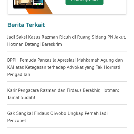
WN
BABEL
Berita Terkait
WN
Jadi Saksi Kasus Razman Ricuh di Ruang Sidang PN Jakut,
SUMBAR
Hotman Datangi Bareskrim
WN
SUMSEL
BPPH Pemuda Pancasila Apresiasi Mahkamah Agung dan
KAI atas Ketegasan terhadap Advokat yang Tak Hormati
Pengadilan
WN
BENGKULU
Karir Pengacara Razman dan Firdaus Berakhir, Hotman:
Tamat Sudah!
WN
LAMPUNG
Gak Sangka! Firdaus Oiwobo Ungkap Pernah Jadi
WN
Pencopet
JATENG