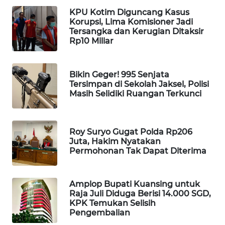
KPU Kotim Diguncang Kasus
WAHANA
Korupsi, Lima Komisioner Jadi
LISTRIK
Tersangka dan Kerugian Ditaksir
Rp10 Miliar
WAHANA
TRAVEL
Bikin Geger! 995 Senjata
Tersimpan di Sekolah Jaksel, Polisi
WAHANA
Masih Selidiki Ruangan Terkunci
TV
WAHANANEWS
Roy Suryo Gugat Polda Rp206
ID
Juta, Hakim Nyatakan
Permohonan Tak Dapat Diterima
WAHANANEWS
CO ID
Amplop Bupati Kuansing untuk
Raja Juli Diduga Berisi 14.000 SGD,
WAHANANEWS
KPK Temukan Selisih
NET
Pengembalian