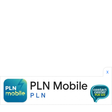
SONYA
ASA
NEWS
X