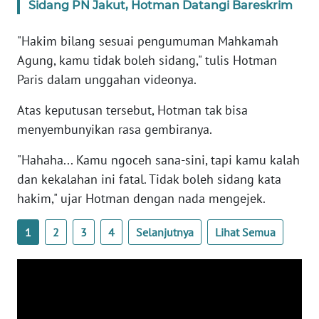
Sidang PN Jakut, Hotman Datangi Bareskrim
WN
BANTEN
"Hakim bilang sesuai pengumuman Mahkamah
Agung, kamu tidak boleh sidang," tulis Hotman
WN
Paris dalam unggahan videonya.
NTT
Atas keputusan tersebut, Hotman tak bisa
WN
menyembunyikan rasa gembiranya.
KEPRI
"Hahaha... Kamu ngoceh sana-sini, tapi kamu kalah
WN
dan kekalahan ini fatal. Tidak boleh sidang kata
PAPUA
hakim," ujar Hotman dengan nada mengejek.
WN
1
2
3
4
Selanjutnya
Lihat Semua
PAPUA
BARAT
WN
RIAU