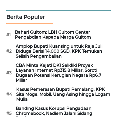
WAHANA
DESA
Berita Populer
WISATA
LAPAK
Bahari Gultom: LBH Gultom Center
#1
WAHANA
Pengabdian Kepada Marga Gultom
Amplop Bupati Kuansing untuk Raja Juli
Wahana
#2
Diduga Berisi 14.000 SGD, KPK Temukan
Network
Selisih Pengembalian
CBA Minta Kejati DKI Selidiki Proyek
KONSUMEN
Layanan Internet Rp315,8 Miliar, Soroti
#3
LISTRIK
Dugaan Potensi Kerugian Negara Rp6,7
Miliar
MASYARAKAT
Kasus Pemerasan Bupati Pemalang: KPK
KELISTRIKAN
#4
Sita Moge, Mobil, Uang Asing hingga Logam
Mulia
WALINKI
Banding Kasus Korupsi Pengadaan
ID
#5
Chromebook, Nadiem Jalani Sidang