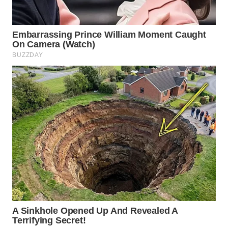
WN
NATUNA
WN
BINTAN
WN
MANDALIKA
WN
LIKUPANG
WN
LABUANBAJO
WN
BORNEO