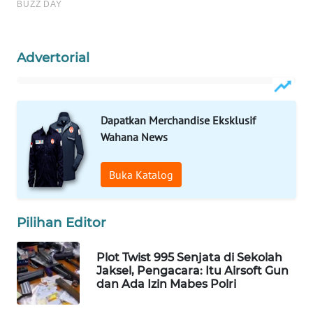
Wahana
Media
Group
Advertorial
WAHANA
NEWS
Dapatkan Merchandise Eksklusif
WAHANA
Wahana News
TANI
Buka Katalog
WAHANA
ADVOKAT
Pilihan Editor
WAHANA
INFRASTRUKTUR
Plot Twist 995 Senjata di Sekolah
Jaksel, Pengacara: Itu Airsoft Gun
WAHANA
dan Ada Izin Mabes Polri
KONSUMEN