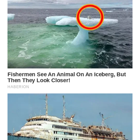
WN
TAPANULI
SELATAN
WN
TANJUNG
LESUNG
WN
KARO
WN
SIMALUNGUN
WN
LABUHANBATU
WN