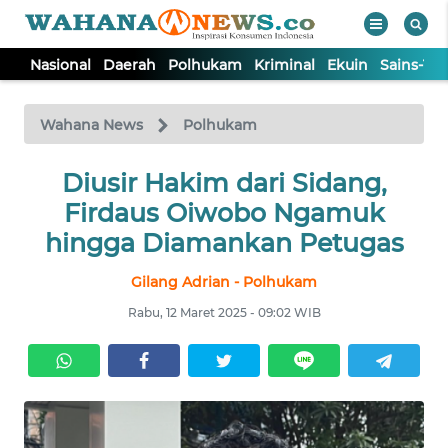
Nasional
Daerah
Polhukam
Kriminal
Ekuin
Sains-Te
WAHANA
Tutup
TV
Wahana News
Polhukam
NASIONAL
Diusir Hakim dari Sidang,
Firdaus Oiwobo Ngamuk
DAERAH
hingga Diamankan Petugas
Gilang Adrian - Polhukam
POLHUKAM
Rabu, 12 Maret 2025 - 09:02 WIB
KRIMINAL
EKUIN