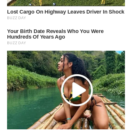
WN
BOGOR
WN
DEPOK
WN
TAPANULI
UTARA
WN
SAMOSIR
WN
PADANG
LAWAS