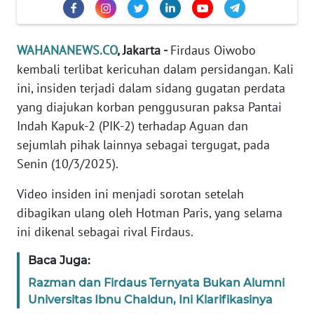
Informasi
INDEKS
WAHANANEWS.CO
, Jakarta -
Firdaus Oiwobo
BERITA
kembali terlibat kericuhan dalam persidangan. Kali
ini, insiden terjadi dalam sidang gugatan perdata
KONTAK
KAMI
yang diajukan korban penggusuran paksa Pantai
Indah Kapuk-2 (PIK-2) terhadap Aguan dan
INFO
sejumlah pihak lainnya sebagai tergugat, pada
IKLAN
Senin (10/3/2025).
TENTANG
Video insiden ini menjadi sorotan setelah
KAMI
dibagikan ulang oleh Hotman Paris, yang selama
ini dikenal sebagai rival Firdaus.
PEDOMAN
MEDIA
Baca Juga:
SIBER
Razman dan Firdaus Ternyata Bukan Alumni
Universitas Ibnu Chaldun, Ini Klarifikasinya
REDAKSI