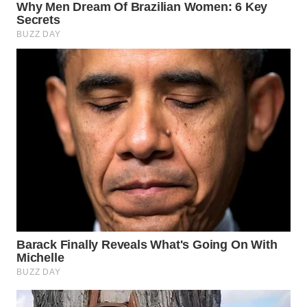
WN
SUMEDANG
WN
CIANJUR
WN
KEPULAUAN
SERIBU
WN
TANGERANG
WN
BINJAI
WN
CIREBON