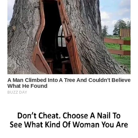
WN
INDRAMAYU
WN
KUNINGAN
WN
MAJALENGKA
WN
SUBANG
WN
SUKABUMI
WN
PURWAKARTA