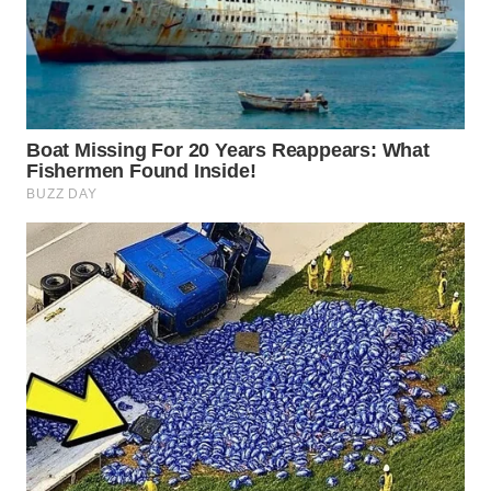
TAPANULI
TENGAH
WN DELI
SERDANG
WN
TEBING
TINGGI
WN
PAKPAK
WN
KARAWANG
WN
BEKASI