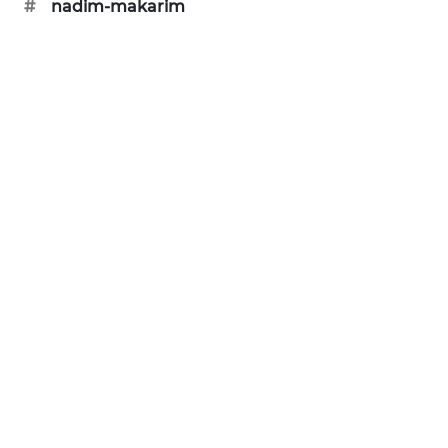
#
nadim-makarim
SIBARAGAS
NEWS
METRO
SIANTAR
NEWS
METRO
MEDAN
NEWS
METRO
JAKARTA
NEWS
KRT
NEWS