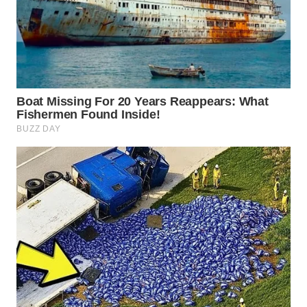
WN
BOGOR
WN
DEPOK
WN
TAPANULI
UTARA
WN
SAMOSIR
WN
PADANG
LAWAS