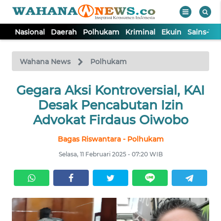
Nasional
Daerah
Polhukam
Kriminal
Ekuin
Sains-Te
WAHANA
Tutup
TV
Wahana News
Polhukam
NASIONAL
Gegara Aksi Kontroversial, KAI
Desak Pencabutan Izin
DAERAH
Advokat Firdaus Oiwobo
Bagas Riswantara - Polhukam
POLHUKAM
Selasa, 11 Februari 2025 - 07:20 WIB
KRIMINAL
EKUIN