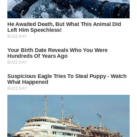
TAPANULI
TENGAH
WN DELI
SERDANG
WN
TEBING
TINGGI
WN
PAKPAK
WN
KARAWANG
WN
BEKASI