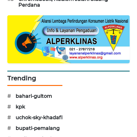
Perdana
PORTAL
KONSUMEN
FORWAMKI
ALPERKLINAS
FORJASIDA
TAMBANG
Trending
NEWS
#
bahari-gultom
SITUNGIR
NEWS
#
kpk
#
uchok-sky-khadafi
SIDIKALANG
#
bupati-pemalang
NEWS