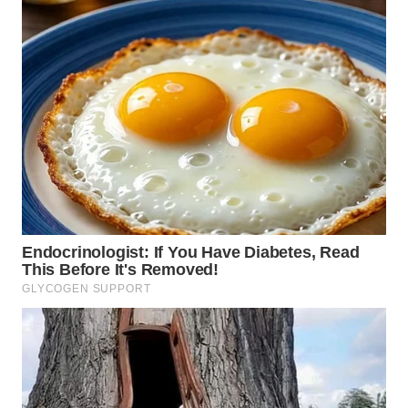
WN
MALUKU
WN
MALUT
WN
DAIRI
WN
DANAU
TOBA
WN
NIAS
WN
LANGKAT