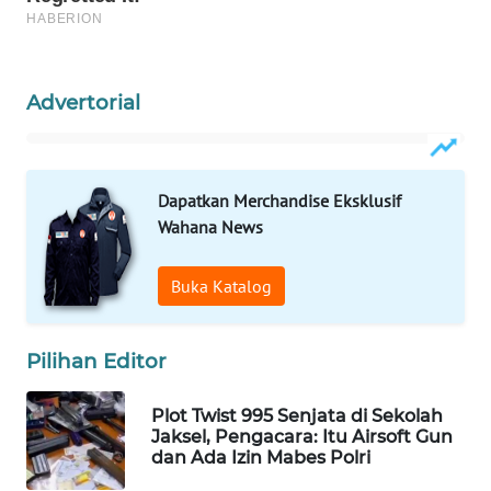
WAHANA
LISTRIK
Advertorial
WAHANA
TRAVEL
WAHANA
Dapatkan Merchandise Eksklusif
TV
Wahana News
WAHANANEWS
Buka Katalog
ID
WAHANANEWS
Pilihan Editor
CO ID
Plot Twist 995 Senjata di Sekolah
Jaksel, Pengacara: Itu Airsoft Gun
WAHANANEWS
dan Ada Izin Mabes Polri
NET