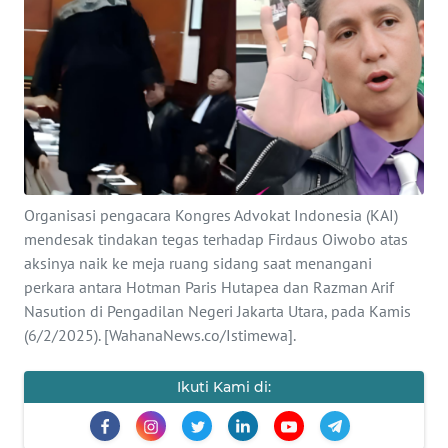
SAINS-TEKNO
KESEHATAN
INTERNASIONAL
SERBA-SERBI
Organisasi pengacara Kongres Advokat Indonesia (KAI)
PENDIDIKAN
mendesak tindakan tegas terhadap Firdaus Oiwobo atas
aksinya naik ke meja ruang sidang saat menangani
perkara antara Hotman Paris Hutapea dan Razman Arif
OLAHRAGA
Nasution di Pengadilan Negeri Jakarta Utara, pada Kamis
(6/2/2025). [WahanaNews.co/Istimewa].
OPINI
Ikuti Kami di:
EDITORIAL