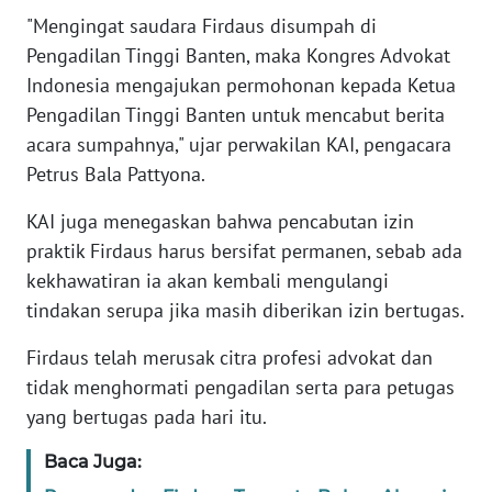
"Mengingat saudara Firdaus disumpah di
KARIR
Pengadilan Tinggi Banten, maka Kongres Advokat
Indonesia mengajukan permohonan kepada Ketua
DISCLAIMER
Pengadilan Tinggi Banten untuk mencabut berita
acara sumpahnya," ujar perwakilan KAI, pengacara
Wahana
Petrus Bala Pattyona.
News
Regional
KAI juga menegaskan bahwa pencabutan izin
praktik Firdaus harus bersifat permanen, sebab ada
WN
kekhawatiran ia akan kembali mengulangi
SUMUT
tindakan serupa jika masih diberikan izin bertugas.
WN
Firdaus telah merusak citra profesi advokat dan
JAKARTA
tidak menghormati pengadilan serta para petugas
yang bertugas pada hari itu.
WN
JABAR
Baca Juga: