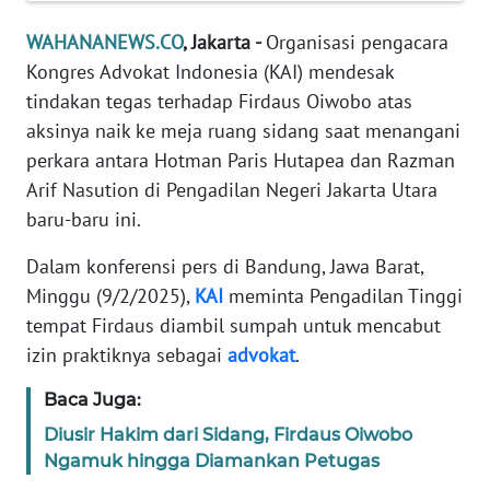
Informasi
WAHANANEWS.CO
, Jakarta -
Organisasi pengacara
INDEKS
Kongres Advokat Indonesia (KAI) mendesak
BERITA
tindakan tegas terhadap Firdaus Oiwobo atas
aksinya naik ke meja ruang sidang saat menangani
KONTAK
perkara antara Hotman Paris Hutapea dan Razman
KAMI
Arif Nasution di Pengadilan Negeri Jakarta Utara
baru-baru ini.
INFO
IKLAN
Dalam konferensi pers di Bandung, Jawa Barat,
Minggu (9/2/2025),
KAI
meminta Pengadilan Tinggi
TENTANG
KAMI
tempat Firdaus diambil sumpah untuk mencabut
izin praktiknya sebagai
advokat
.
PEDOMAN
Baca Juga:
MEDIA
SIBER
Diusir Hakim dari Sidang, Firdaus Oiwobo
Ngamuk hingga Diamankan Petugas
REDAKSI