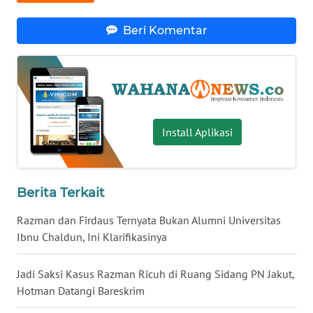
WN
Beri Komentar
BABEL
WN
SUMBAR
WN
Install Aplikasi
SUMSEL
WN
BENGKULU
Berita Terkait
Razman dan Firdaus Ternyata Bukan Alumni Universitas
WN
Ibnu Chaldun, Ini Klarifikasinya
LAMPUNG
Jadi Saksi Kasus Razman Ricuh di Ruang Sidang PN Jakut,
WN
Hotman Datangi Bareskrim
JATENG