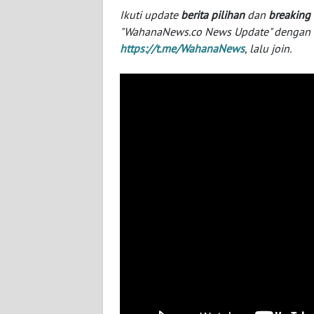
NUSANTARA
Ikuti update
berita pilihan
dan
breaking
"WahanaNews.co News Update" dengan ins
WN
https://t.me/WahanaNews
, lalu join.
JOGJA
WN
JATIM
WN
BALI
WN
KALBAR
WN
KALTENG
WN