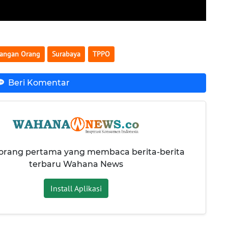
angan Orang
Surabaya
TPPO
Beri Komentar
 orang pertama yang membaca berita-berita
terbaru Wahana News
Install Aplikasi