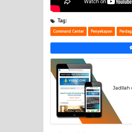
KALTARA
WN
Tag:
KALSEL
Command Center
Penyekapan
Perdag
WN
KALTIM
WN
SULSEL
WN
GORONTALO
Jadilah
WN
SULUT
WN
MALUKU