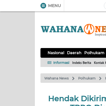
MENU
WAHANA
Tutup
TV
NASIONAL
DAERAH
POLHUKAM
KRIMINAL
EKUIN
SAINS-
KESEHATAN
INTERNASIONAL
Nasional
Daerah
Polhukam
TEKNO
Informasi
Indeks Berita
Kontak 
SERBA-
PENDIDIKAN
OLAHRAGA
OPINI
SERBI
Wahana News
Polhukam
EDITORIAL
Hendak Dikirim
Informasi