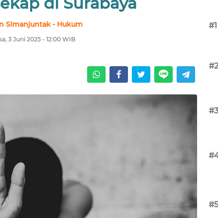
ekap di Surabaya
n Simanjuntak - Hukum
#1
sa, 3 Juni 2025 - 12:00 WIB
#
#
#
#