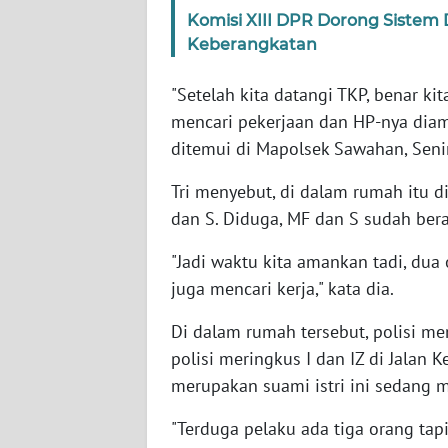
SERAMBI
Komisi XIII DPR Dorong Sistem 
Keberangkatan
WN
JAMBI
"Setelah kita datangi TKP, benar 
mencari pekerjaan dan HP-nya diama
WN
ditemui di Mapolsek Sawahan, Seni
SULTRA
Tri menyebut, di dalam rumah itu d
WN
dan S. Diduga, MF dan S sudah bera
NTB
"Jadi waktu kita amankan tadi, dua 
juga mencari kerja," kata dia.
WN
SULTENG
Di dalam rumah tersebut, polisi m
polisi meringkus I dan IZ di Jalan 
WN
merupakan suami istri ini sedang
SULBAR
"Terduga pelaku ada tiga orang tap
WN