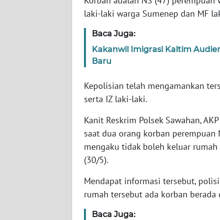
Korban adalah NS (47) perempuan w
laki-laki warga Sumenep dan MF lak
WN
Baca Juga:
NTT
Kakanwil Imigrasi Kaltim Audie
Baru
WN
KEPRI
Kepolisian telah mengamankan ters
WN
serta IZ laki-laki.
PAPUA
Kanit Reskrim Polsek Sawahan, AKP
saat dua orang korban perempuan
WN
PAPUA
mengaku tidak boleh keluar rumah 
BARAT
(30/5).
Mendapat informasi tersebut, polis
WN
RIAU
rumah tersebut ada korban berada 
Baca Juga:
WN