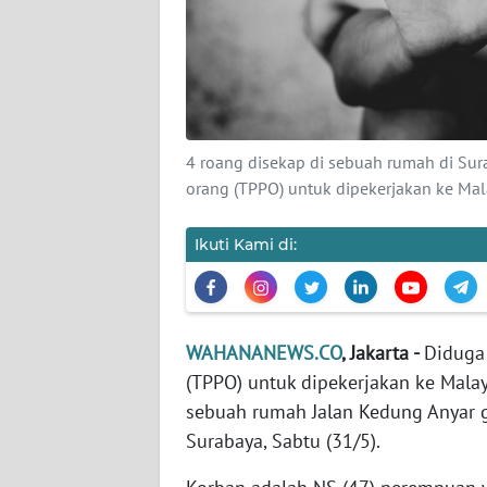
KARIR
DISCLAIMER
Wahana
News
4 roang disekap di sebuah rumah di Su
Regional
orang (TPPO) untuk dipekerjakan ke Mal
WN
SUMUT
Ikuti Kami di:
WN
JAKARTA
WAHANANEWS.CO
, Jakarta -
Diduga
(TPPO) untuk dipekerjakan ke Mala
WN
JABAR
sebuah rumah Jalan Kedung Anyar 
Surabaya, Sabtu (31/5).
WN
BANTEN