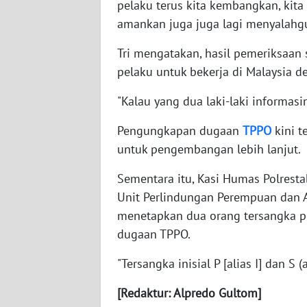
pelaku terus kita kembangkan, kita
BABEL
amankan juga juga lagi menyalahgun
WN
Tri mengatakan, hasil pemeriksaan 
SUMBAR
pelaku untuk bekerja di Malaysia d
WN
"Kalau yang dua laki-laki informasi
SUMSEL
Pengungkapan dugaan
TPPO
kini t
WN
untuk pengembangan lebih lanjut.
BENGKULU
Sementara itu, Kasi Humas Polrest
Unit Perlindungan Perempuan dan A
WN
LAMPUNG
menetapkan dua orang tersangka pe
dugaan TPPO.
WN
JATENG
"Tersangka inisial P [alias I] dan S (
[Redaktur: Alpredo Gultom]
WN