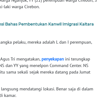
arga Nganjuk, YY (22) perempuan warga Cirebon, S
i-laki warga Cirebon.
nsi Bahas Pembentukan Kanwil Imigrasi Kaltara
angka pelaku, mereka adalah L dan I perempuan,
 Agus Tri mengatakan,
penyekapan
ini terungkap
 NS dan YY yang menelpon Command Center. NS
itu sama sekali sejak mereka datang pada Jumat
i langsung mendatangi lokasi. Benar saja di dalam
di kamar.