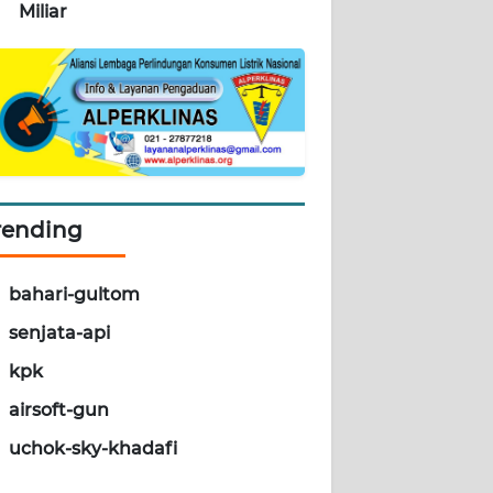
Miliar
rending
bahari-gultom
senjata-api
kpk
airsoft-gun
uchok-sky-khadafi