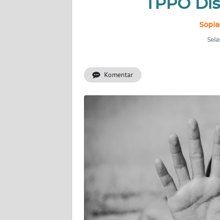
TPPO Dis
INDEKS
BERITA
Sopia
Sela
KONTAK
KAMI
Komentar
INFO
IKLAN
TENTANG
KAMI
PEDOMAN
MEDIA
SIBER
REDAKSI