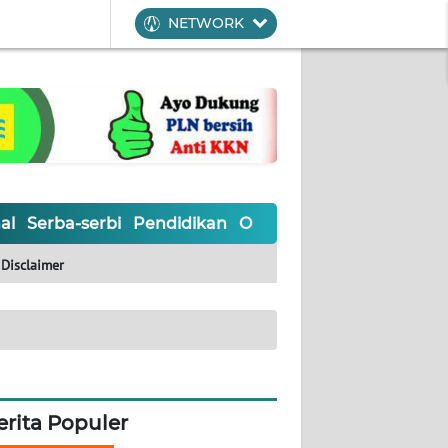
NETWORK
al
Serba-serbi
Pendidikan
Olahraga
Opini
Editoria
Disclaimer
erita Populer