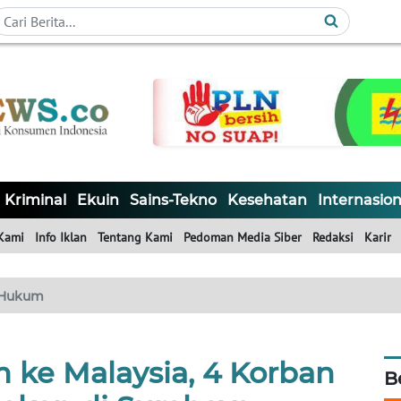
Kriminal
Ekuin
Sains-Tekno
Kesehatan
Internasion
Kami
Info Iklan
Tentang Kami
Pedoman Media Siber
Redaksi
Karir
Hukum
 ke Malaysia, 4 Korban
B