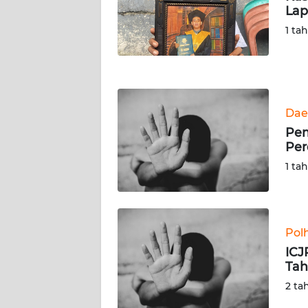
NUSANTARA
Lap
1 ta
WN
JOGJA
WN
JATIM
Dae
Pem
WN
Per
BALI
1 ta
WN
KALBAR
Pol
WN
ICJ
KALTENG
Tah
2 ta
WN