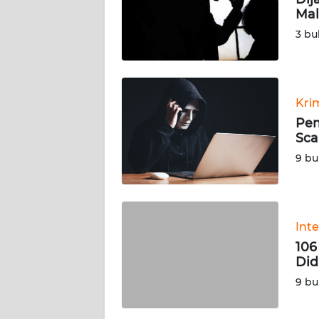
KARIR
Mal
3 bu
DISCLAIMER
Wahana
News
Kri
Regional
Pem
Sca
WN
9 bu
SUMUT
WN
JAKARTA
Int
106
WN
Did
JABAR
9 bu
WN
BANTEN