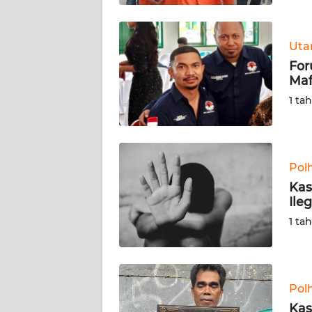
BABEL
WN
Ut
SUMBAR
For
Maf
WN
1 ta
SUMSEL
WN
BENGKULU
Pol
Kas
WN
Ile
LAMPUNG
1 ta
WN
JATENG
Pol
WN
Kas