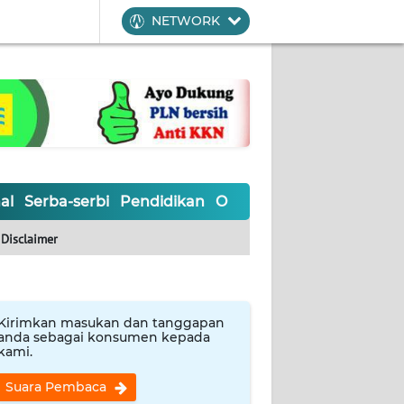
NETWORK
al
Serba-serbi
Pendidikan
Olahraga
Opini
Editoria
Disclaimer
Kirimkan masukan dan tanggapan
anda sebagai konsumen kepada
kami.
Suara Pembaca