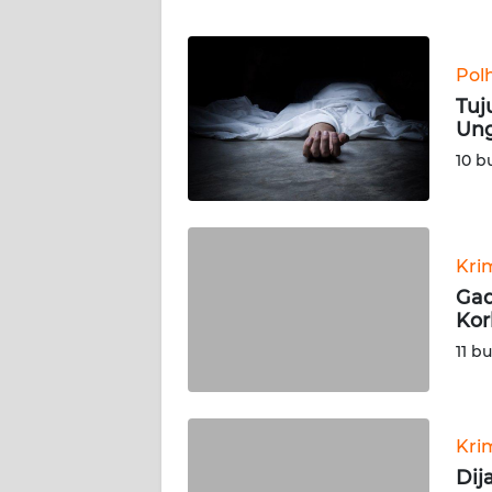
WN
Pol
NTT
Tuj
Ung
WN
KEPRI
10 b
WN
PAPUA
Kri
Gad
WN
Kor
PAPUA
BARAT
11 b
WN
RIAU
Kri
Dij
WN