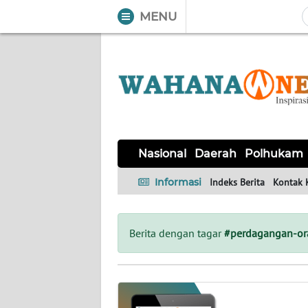
MENU
WAHANA
Tutup
TV
NASIONAL
DAERAH
POLHUKAM
KRIMINAL
EKUIN
SAINS-
KESEHATAN
INTERNASIONAL
Nasional
Daerah
Polhukam
TEKNO
Informasi
Indeks Berita
Kontak 
SERBA-
PENDIDIKAN
OLAHRAGA
OPINI
SERBI
Berita dengan tagar
#perdagangan-or
EDITORIAL
Informasi