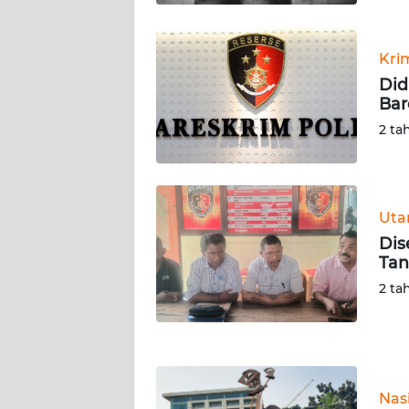
KALTARA
WN
Kri
KALSEL
Did
Bar
WN
2 ta
KALTIM
WN
SULSEL
Ut
Dis
WN
Tan
GORONTALO
2 ta
WN
SULUT
WN
Nas
MALUKU