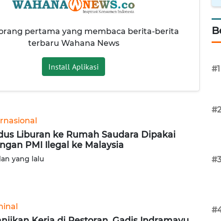
B
 orang pertama yang membaca berita-berita
terbaru Wahana News
Install Aplikasi
#1
#
ernasional
us Liburan ke Rumah Saudara Dipakai
ingan PMI Ilegal ke Malaysia
lan yang lalu
#
minal
#
anjikan Kerja di Restoran, Gadis Indramayu