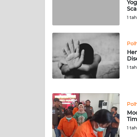
Yog
SERAMBI
Sc
1 ta
WN
JAMBI
WN
Pol
SULTRA
Hen
Dis
WN
1 ta
NTB
WN
SULTENG
Pol
WN
Mod
SULBAR
Tim
1 ta
WN