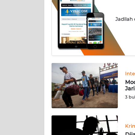
INDEKS
BERITA
Jadilah
KONTAK
KAMI
INFO
IKLAN
TENTANG
Int
KAMI
Mod
Jar
PEDOMAN
3 bu
MEDIA
SIBER
REDAKSI
Kri
Dij