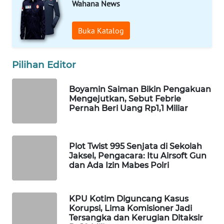
Wahana News
WAHANA
SPORT
Buka Katalog
WAHANA
UMKM
Pilihan Editor
WAHANA
Boyamin Saiman Bikin Pengakuan
SELEB
Mengejutkan, Sebut Febrie
Pernah Beri Uang Rp1,1 Miliar
WAHANA
PERSONA
Plot Twist 995 Senjata di Sekolah
Jaksel, Pengacara: Itu Airsoft Gun
WAHANA
dan Ada Izin Mabes Polri
OTOMOTIF
WAHANA
KPU Kotim Diguncang Kasus
Korupsi, Lima Komisioner Jadi
HEALTH
Tersangka dan Kerugian Ditaksir