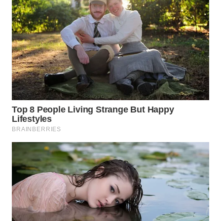
WN
TAPANULI
SELATAN
WN
TANJUNG
LESUNG
WN
KARO
WN
SIMALUNGUN
WN
LABUHANBATU
WN