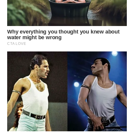
WN
KALTARA
WN
KALSEL
WN
KALTIM
WN
SULSEL
WN
GORONTALO
WN
SULUT