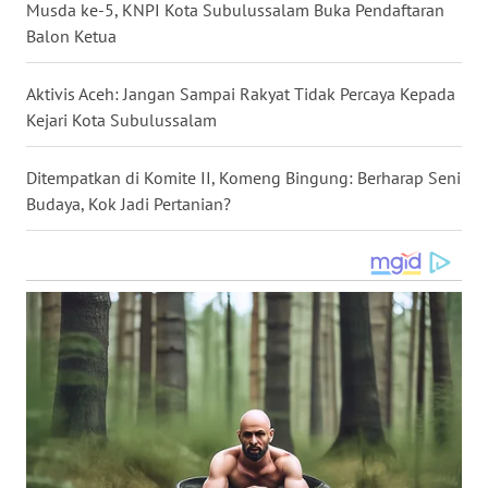
Musda ke-5, KNPI Kota Subulussalam Buka Pendaftaran
WN
Balon Ketua
NUSANTARA
Aktivis Aceh: Jangan Sampai Rakyat Tidak Percaya Kepada
WN
Kejari Kota Subulussalam
JOGJA
Ditempatkan di Komite II, Komeng Bingung: Berharap Seni
WN
Budaya, Kok Jadi Pertanian?
JATIM
WN
BALI
WN
KALBAR
WN
KALTENG