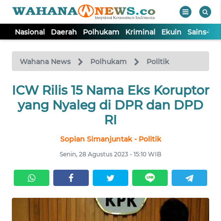
Nasional
Daerah
Polhukam
Kriminal
Ekuin
Sains-Te
WAHANA
Tutup
TV
Wahana News
Polhukam
Politik
ICW Rilis 15 Nama Eks Koruptor
NASIONAL
yang Nyaleg di DPR dan DPD
DAERAH
RI
Sopian Simanjuntak - Politik
POLHUKAM
Senin, 28 Agustus 2023 - 15:10 WIB
KRIMINAL
EKUIN