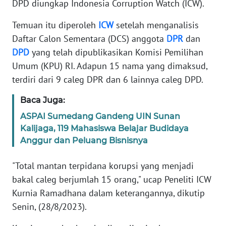
DPD diungkap Indonesia Corruption Watch (ICW).
Informasi
Temuan itu diperoleh
ICW
setelah menganalisis
INDEKS
BERITA
Daftar Calon Sementara (DCS) anggota
DPR
dan
DPD
yang telah dipublikasikan Komisi Pemilihan
KONTAK
Umum (KPU) RI. Adapun 15 nama yang dimaksud,
KAMI
terdiri dari 9 caleg DPR dan 6 lainnya caleg DPD.
Baca Juga:
INFO
IKLAN
ASPAI Sumedang Gandeng UIN Sunan
Kalijaga, 119 Mahasiswa Belajar Budidaya
TENTANG
Anggur dan Peluang Bisnisnya
KAMI
"Total mantan terpidana korupsi yang menjadi
PEDOMAN
bakal caleg berjumlah 15 orang," ucap Peneliti ICW
MEDIA
Kurnia Ramadhana dalam keterangannya, dikutip
SIBER
Senin, (28/8/2023).
REDAKSI