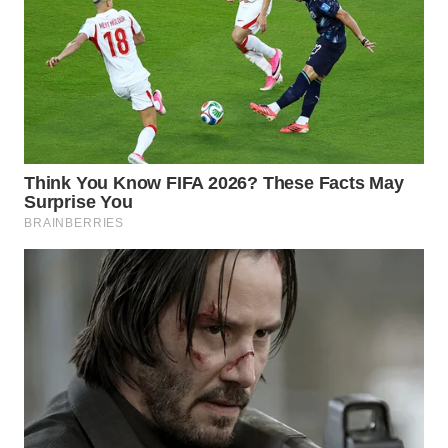
WN
INDRAMAYU
WN
KUNINGAN
WN
MAJALENGKA
WN
SUBANG
WN
SUKABUMI
WN
PURWAKARTA