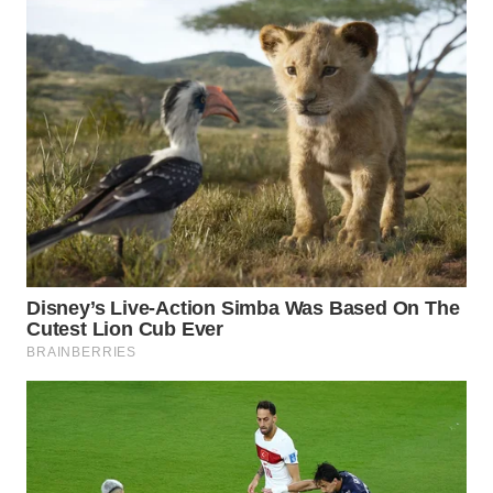
WN
SUMEDANG
WN
CIANJUR
WN
KEPULAUAN
SERIBU
WN
TANGERANG
WN
BINJAI
WN
CIREBON