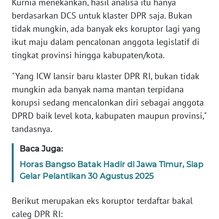
Kurnia menekankan, hasil analisa itu hanya
berdasarkan DCS untuk klaster DPR saja. Bukan
KARIR
tidak mungkin, ada banyak eks koruptor lagi yang
ikut maju dalam pencalonan anggota legislatif di
DISCLAIMER
tingkat provinsi hingga kabupaten/kota.
Wahana
"Yang ICW lansir baru klaster DPR RI, bukan tidak
News
mungkin ada banyak nama mantan terpidana
Regional
korupsi sedang mencalonkan diri sebagai anggota
DPRD baik level kota, kabupaten maupun provinsi,"
WN
tandasnya.
SUMUT
Baca Juga:
WN
Horas Bangso Batak Hadir di Jawa Timur, Siap
JAKARTA
Gelar Pelantikan 30 Agustus 2025
WN
Berikut merupakan eks koruptor terdaftar bakal
JABAR
caleg DPR RI: