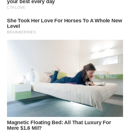
WN
NATUNA
WN
BINTAN
WN
MANDALIKA
WN
LIKUPANG
WN
LABUANBAJO
WN
BORNEO