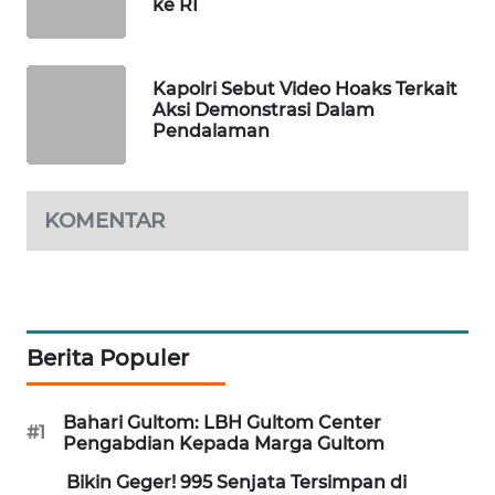
ke RI
MAWAKA
ID
Kapolri Sebut Video Hoaks Terkait
Aksi Demonstrasi Dalam
MARTABAT
Pendalaman
NET
PLN
KOMENTAR
WATCH
MKLI
LPKKI
Berita Populer
LKKI
Bahari Gultom: LBH Gultom Center
#1
Pengabdian Kepada Marga Gultom
KOPEKLIN
Bikin Geger! 995 Senjata Tersimpan di