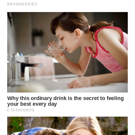
Wahana
Media
Group
WAHANA
NEWS
WAHANA
TANI
WAHANA
ADVOKAT
WAHANA
INFRASTRUKTUR
WAHANA
KONSUMEN