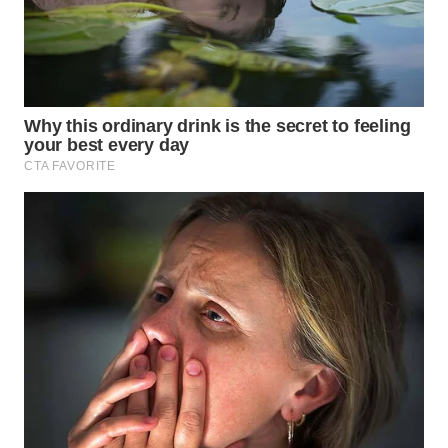
TAPANULI
TENGAH
WN DELI
SERDANG
WN
TEBING
TINGGI
WN
PAKPAK
WN
KARAWANG
WN
BEKASI