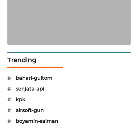
SIBARAGAS
NEWS
METRO
SIANTAR
NEWS
Trending
METRO
MEDAN
NEWS
#
bahari-gultom
#
senjata-api
METRO
JAKARTA
#
kpk
NEWS
#
airsoft-gun
KRT
#
boyamin-saiman
NEWS