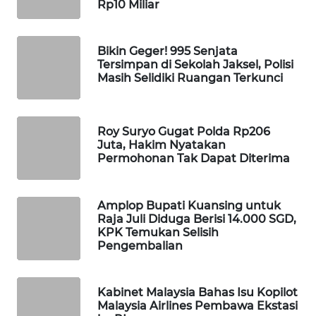
Rp10 Miliar
WAHANA
DESA
WISATA
Bikin Geger! 995 Senjata
Tersimpan di Sekolah Jaksel, Polisi
Masih Selidiki Ruangan Terkunci
LAPAK
WAHANA
Roy Suryo Gugat Polda Rp206
Wahana
Juta, Hakim Nyatakan
Network
Permohonan Tak Dapat Diterima
KONSUMEN
LISTRIK
Amplop Bupati Kuansing untuk
Raja Juli Diduga Berisi 14.000 SGD,
KPK Temukan Selisih
MASYARAKAT
Pengembalian
KELISTRIKAN
WALINKI
Kabinet Malaysia Bahas Isu Kopilot
ID
Malaysia Airlines Pembawa Ekstasi