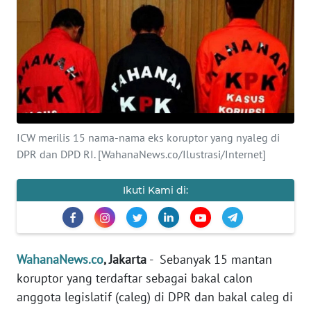
SAINS-TEKNO
KESEHATAN
INTERNASIONAL
SERBA-SERBI
ICW merilis 15 nama-nama eks koruptor yang nyaleg di
DPR dan DPD RI. [WahanaNews.co/Ilustrasi/Internet]
PENDIDIKAN
Ikuti Kami di:
OLAHRAGA
OPINI
WahanaNews.co
, Jakarta
- Sebanyak 15 mantan
koruptor yang terdaftar sebagai bakal calon
EDITORIAL
anggota legislatif (caleg) di DPR dan bakal caleg di