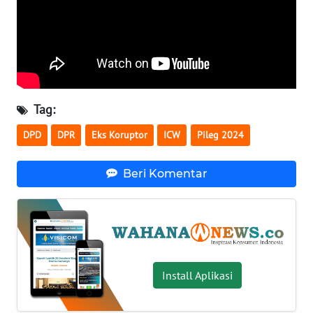
WN
SERAMBI
WN
JAMBI
Tag:
WN
DPD
DPR
Eks Koruptor
ICW
Pileg 2024
SULTRA
Beri Komentar
WN
NTB
WN
SULTENG
Install Aplikasi
WN
SULBAR