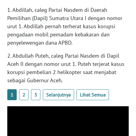
WN
1. Abdillah, caleg Partai Nasdem di Daerah
BANTEN
Pemilihan (Dapil) Sumatra Utara I dengan nomor
urut 1. Abdillah pernah terherat kasus korupsi
WN
pengadaan mobil pemadam kebakaran dan
NTT
penyelewengan dana APBD.
WN
2. Abdullah Puteh, caleg Partai Nasdem di Dapil
KEPRI
Aceh II dengan nomor urut 1. Puteh terjerat kasus
korupsi pembelian 2 helikopter saat menjabat
WN
PAPUA
sebagai Gubernur Aceh.
1
2
3
Selanjutnya
Lihat Semua
WN
PAPUA
BARAT
WN
RIAU