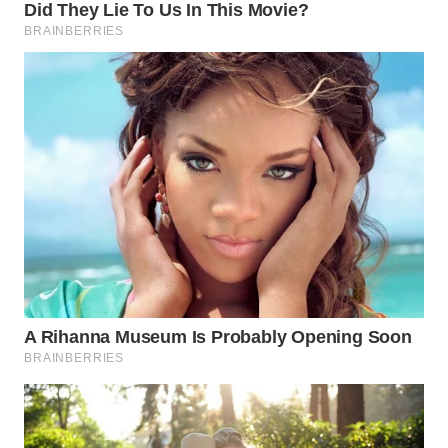
WN
MALUKU
WN
MALUT
WN
DAIRI
WN
DANAU
TOBA
WN
NIAS
WN
LANGKAT