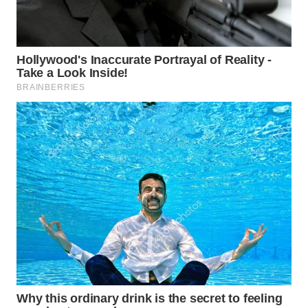
WN
PRIANGAN
TIMUR
WN
SEMARANG
WN
SOLO
WN
BOROBUDUR
WN
MADURA
WN
SURABAYA