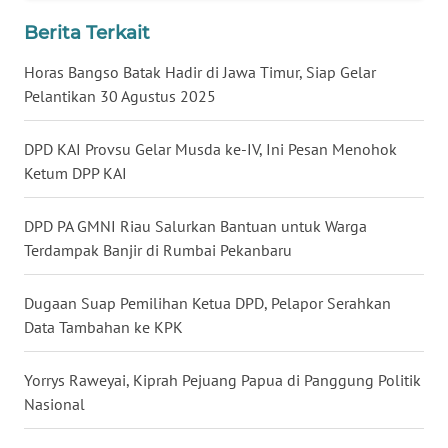
WN
Berita Terkait
BABEL
Horas Bangso Batak Hadir di Jawa Timur, Siap Gelar
Pelantikan 30 Agustus 2025
WN
SUMBAR
DPD KAI Provsu Gelar Musda ke-IV, Ini Pesan Menohok
Ketum DPP KAI
WN
SUMSEL
DPD PA GMNI Riau Salurkan Bantuan untuk Warga
Terdampak Banjir di Rumbai Pekanbaru
WN
BENGKULU
Dugaan Suap Pemilihan Ketua DPD, Pelapor Serahkan
WN
Data Tambahan ke KPK
LAMPUNG
Yorrys Raweyai, Kiprah Pejuang Papua di Panggung Politik
WN
Nasional
JATENG