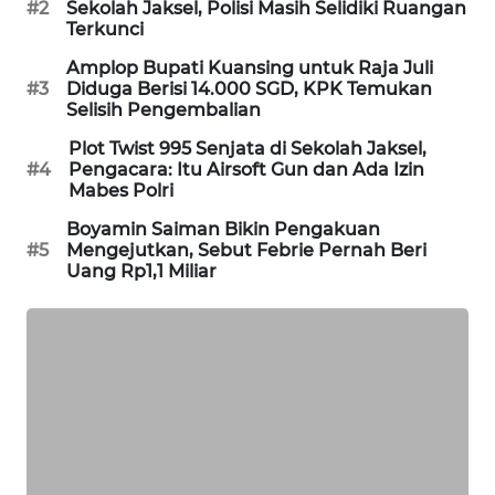
#2
Sekolah Jaksel, Polisi Masih Selidiki Ruangan
PORTAL
Terkunci
KONSUMEN
Amplop Bupati Kuansing untuk Raja Juli
#3
Diduga Berisi 14.000 SGD, KPK Temukan
FORWAMKI
Selisih Pengembalian
Plot Twist 995 Senjata di Sekolah Jaksel,
ALPERKLINAS
#4
Pengacara: Itu Airsoft Gun dan Ada Izin
Mabes Polri
FORJASIDA
Boyamin Saiman Bikin Pengakuan
#5
Mengejutkan, Sebut Febrie Pernah Beri
Uang Rp1,1 Miliar
TAMBANG
NEWS
SITUNGIR
NEWS
SIDIKALANG
NEWS