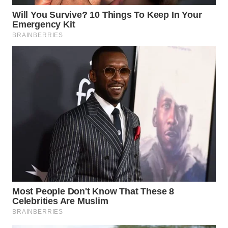
WN
BOGOR
WN
DEPOK
WN
TAPANULI
UTARA
WN
SAMOSIR
WN
PADANG
LAWAS