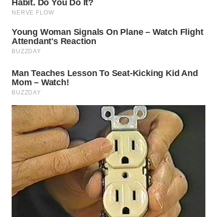
WN
MALUKU
WN
MALUT
WN
DAIRI
WN
DANAU
TOBA
WN
NIAS
WN
LANGKAT