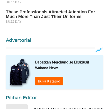
WN
NATUNA
WN
BINTAN
Advertorial
WN
MANDALIKA
WN
Dapatkan Merchandise Eksklusif
LIKUPANG
Wahana News
WN
Buka Katalog
LABUANBAJO
Pilihan Editor
WN
BORNEO