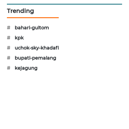
MAWAKA
Trending
ID
#
bahari-gultom
MARTABAT
NET
#
kpk
#
uchok-sky-khadafi
PLN
#
bupati-pemalang
WATCH
#
kejagung
MKLI
LPKKI
LKKI
KOPEKLIN