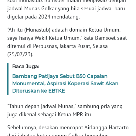
soal munaslub. Bamsoet malah menjawab dengan
jadwal Munas Golkar yang bila sesuai jadwal baru
KARIR
digelar pada 2024 mendatang.
"Ah itu (Munaslub) adalah domain Ketua Umum,
DISCLAIMER
saya hanya Wakil Ketua Umum," kata Bamsoet saat
ditemui di Perpusnas, Jakarta Pusat, Selasa
Wahana
News
(25/07/23).
Regional
Baca Juga:
WN
Bambang Patijaya Sebut B50 Capaian
SUMUT
Monumental, Aspirasi Koperasi Sawit Akan
Diteruskan ke EBTKE
WN
JAKARTA
"Tahun depan jadwal Munas," sambung pria yang
juga dikenal sebagai Ketua MPR itu.
WN
JABAR
Sebelumnya, desakan mencopot Airlangga Hartarto
dari jabatan ketua umum Golkar berembus.