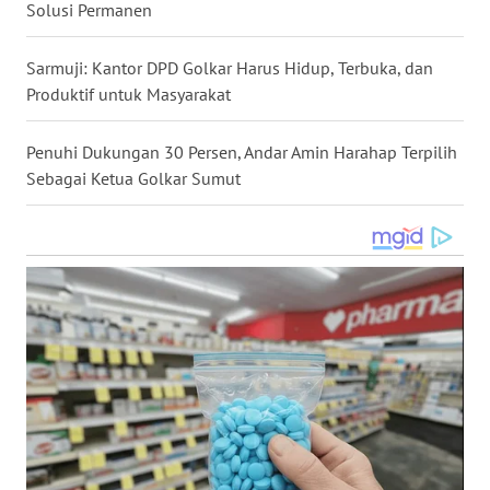
Solusi Permanen
WN
NUSANTARA
Sarmuji: Kantor DPD Golkar Harus Hidup, Terbuka, dan
Produktif untuk Masyarakat
WN
JOGJA
Penuhi Dukungan 30 Persen, Andar Amin Harahap Terpilih
Sebagai Ketua Golkar Sumut
WN
JATIM
WN
BALI
WN
KALBAR
WN
KALTENG