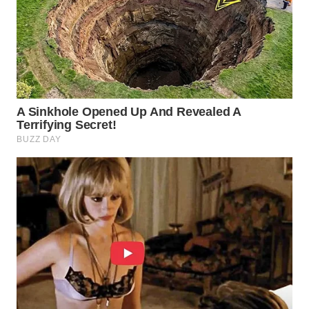
WN
INDRAMAYU
WN
KUNINGAN
WN
MAJALENGKA
WN
SUBANG
WN
SUKABUMI
WN
PURWAKARTA