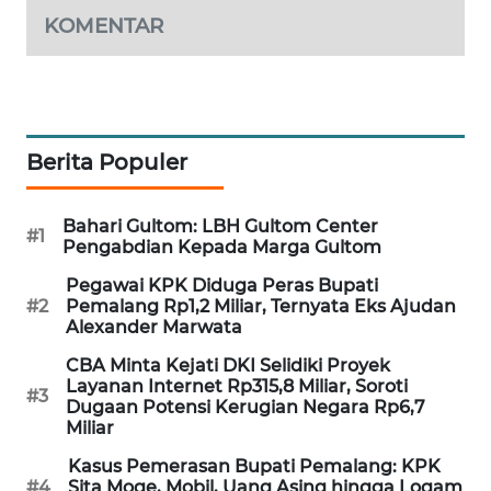
KOMENTAR
WAHANA
SPORT
WAHANA
UMKM
Berita Populer
WAHANA
SELEB
Bahari Gultom: LBH Gultom Center
#1
Pengabdian Kepada Marga Gultom
WAHANA
Pegawai KPK Diduga Peras Bupati
PERSONA
#2
Pemalang Rp1,2 Miliar, Ternyata Eks Ajudan
Alexander Marwata
WAHANA
CBA Minta Kejati DKI Selidiki Proyek
OTOMOTIF
Layanan Internet Rp315,8 Miliar, Soroti
#3
Dugaan Potensi Kerugian Negara Rp6,7
Miliar
WAHANA
HEALTH
Kasus Pemerasan Bupati Pemalang: KPK
#4
Sita Moge, Mobil, Uang Asing hingga Logam