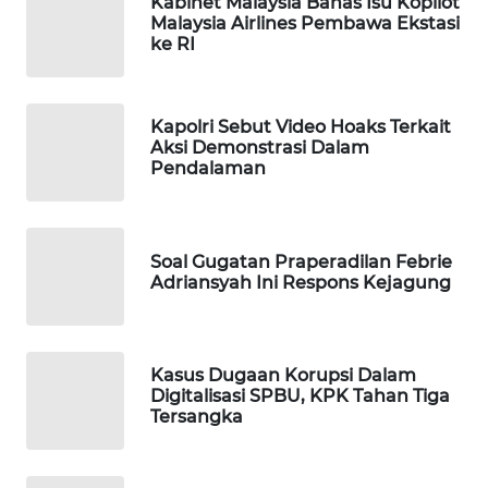
Kabinet Malaysia Bahas Isu Kopilot
Malaysia Airlines Pembawa Ekstasi
Wahana
ke RI
Media
Group
WAHANA
Kapolri Sebut Video Hoaks Terkait
NEWS
Aksi Demonstrasi Dalam
Pendalaman
WAHANA
TANI
Soal Gugatan Praperadilan Febrie
WAHANA
Adriansyah Ini Respons Kejagung
ADVOKAT
WAHANA
Kasus Dugaan Korupsi Dalam
INFRASTRUKTUR
Digitalisasi SPBU, KPK Tahan Tiga
Tersangka
WAHANA
KONSUMEN