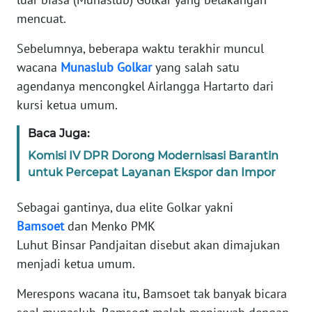
Informasi
mencuat.
INDEKS
Sebelumnya, beberapa waktu terakhir muncul
BERITA
wacana
Munaslub
Golkar
yang salah satu
agendanya mencongkel Airlangga Hartarto dari
KONTAK
KAMI
kursi ketua umum.
Baca Juga:
INFO
IKLAN
Komisi IV DPR Dorong Modernisasi Barantin
untuk Percepat Layanan Ekspor dan Impor
TENTANG
KAMI
Sebagai gantinya, dua elite Golkar yakni
Bamsoet
dan Menko PMK
PEDOMAN
Luhut Binsar Pandjaitan disebut akan dimajukan
MEDIA
menjadi ketua umum.
SIBER
Merespons wacana itu, Bamsoet tak banyak bicara
REDAKSI