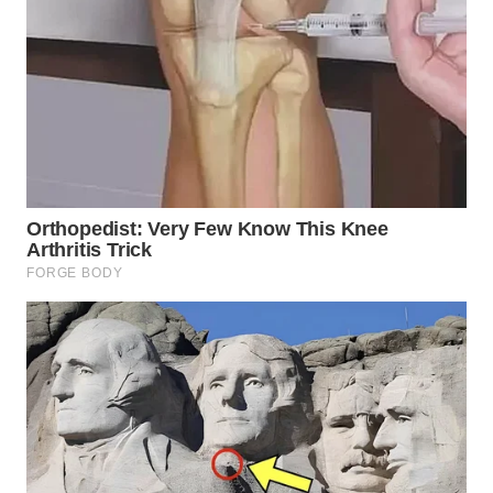
WN
BOGOR
WN
DEPOK
WN
TAPANULI
UTARA
WN
SAMOSIR
WN
PADANG
LAWAS