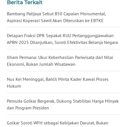
Berita Terkait
WN
Bambang Patijaya Sebut B50 Capaian Monumental,
BABEL
Aspirasi Koperasi Sawit Akan Diteruskan ke EBTKE
WN
SUMBAR
Delapan Fraksi DPR Sepakat RUU Pertanggungjawaban
APBN 2025 Dilanjutkan, Soroti Efektivitas Belanja Negara
WN
SUMSEL
Ilham Permana: Ukur Keberhasilan Pariwisata dari Nilai
Ekonomi, Bukan Jumlah Wisatawan
WN
BENGKULU
Nus Kei Meninggal, Bahlil Minta Kader Kawal Proses
Hukum
WN
LAMPUNG
Pemuda Golkar Bergerak, Dukung Stabilitas Harga Minyak
dan Program Presiden
WN
JATENG
Golkar Soroti WFH sebagai Kebijakan Darurat, Bukan