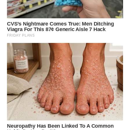
WN
KALTARA
WN
KALSEL
WN
KALTIM
WN
SULSEL
WN
GORONTALO
WN
SULUT