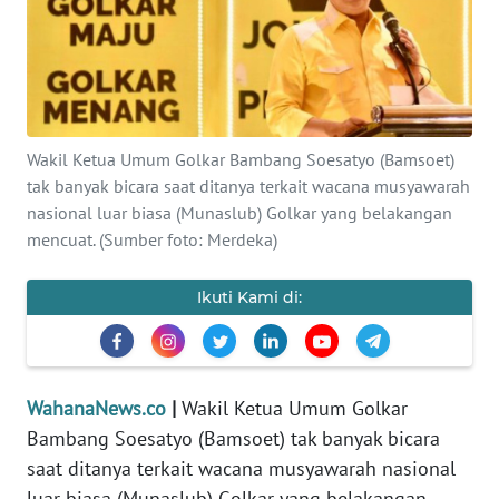
SAINS-TEKNO
KESEHATAN
INTERNASIONAL
Wakil Ketua Umum Golkar Bambang Soesatyo (Bamsoet)
tak banyak bicara saat ditanya terkait wacana musyawarah
SERBA-SERBI
nasional luar biasa (Munaslub) Golkar yang belakangan
mencuat. (Sumber foto: Merdeka)
PENDIDIKAN
Ikuti Kami di:
OLAHRAGA
OPINI
WahanaNews.co
|
Wakil Ketua Umum Golkar
Bambang Soesatyo (Bamsoet) tak banyak bicara
EDITORIAL
saat ditanya terkait wacana musyawarah nasional
luar biasa (Munaslub) Golkar yang belakangan