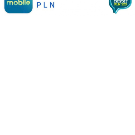
SONYA
ASA
NEWS
WAHANA MEDIA GROUP
|
|
|
WAHANA NEWS co
WAHANA TANI
WAHANA ADVOKAT
|
|
WAHANA INFRASTRUKTUR
WAHANA KONSUMEN
|
|
|
WAHANA LISTRIK
WAHANA TRAVEL
WAHANA TV
|
|
|
WAHANANEWS id
WAHANANEWS CO ID
WAHANANEWS NET
|
|
|
WAHANA SPORT ID
Wahana UMKM
Wahana Seleb
|
|
|
Wahana Persona
Wahana Otomotif
Wahana Health