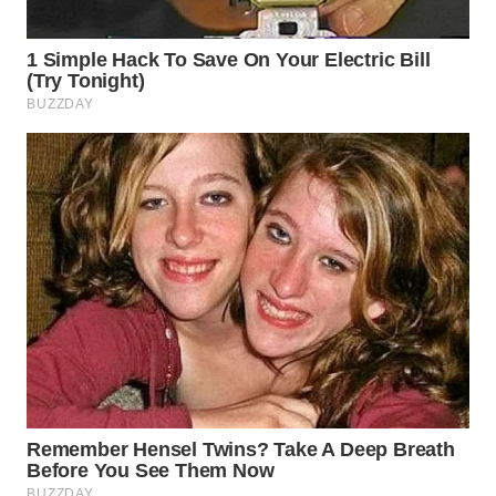
WN
TAPANULI
SELATAN
WN
TANJUNG
LESUNG
WN
KARO
WN
SIMALUNGUN
WN
LABUHANBATU
WN