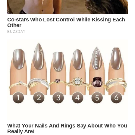
WN
PRIANGAN
TIMUR
WN
SEMARANG
WN
SOLO
WN
BOROBUDUR
WN
MADURA
WN
SURABAYA