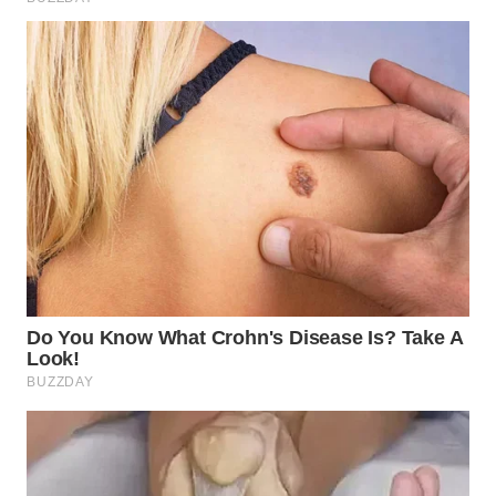
TAPANULI
TENGAH
WN DELI
SERDANG
WN
TEBING
TINGGI
WN
PAKPAK
WN
KARAWANG
WN
BEKASI