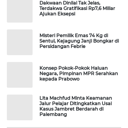
Dakwaan Dinilai Tak Jelas,
WAHANA
Terdakwa Gratifikasi Rp7,6 Miliar
Ajukan Eksepsi
LISTRIK
WAHANA
TRAVEL
Misteri Pemilik Emas 74 Kg di
Sentul, Kejagung Janji Bongkar di
Persidangan Febrie
WAHANA
TV
Konsep Pokok-Pokok Haluan
WAHANANEWS
Negara, Pimpinan MPR Serahkan
ID
kepada Prabowo
WAHANANEWS
Lita Machfud Minta Keamanan
CO ID
Jalur Pelajar Ditingkatkan Usai
Kasus Jambret Berdarah di
WAHANANEWS
Palembang
NET