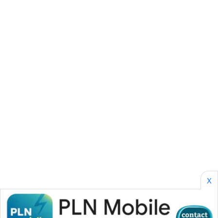
CILEUNGSI
NEWS
BERKAT
NEWS
BERAMPU
NEWS
ANUGERAH
NEWS
AKHLAK
ID
X
PERAPKI
NEWS