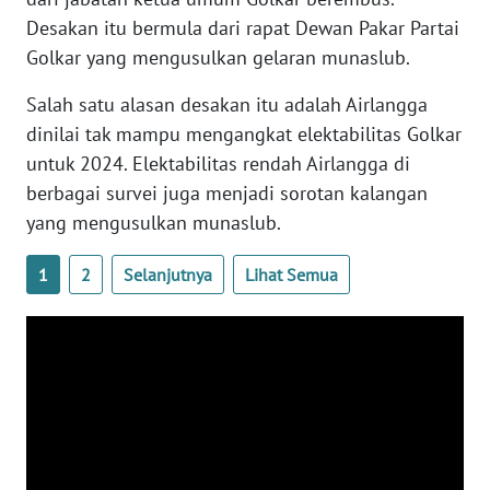
WN
Desakan itu bermula dari rapat Dewan Pakar Partai
BANTEN
Golkar yang mengusulkan gelaran munaslub.
WN
Salah satu alasan desakan itu adalah Airlangga
NTT
dinilai tak mampu mengangkat elektabilitas Golkar
untuk 2024. Elektabilitas rendah Airlangga di
WN
berbagai survei juga menjadi sorotan kalangan
KEPRI
yang mengusulkan munaslub.
WN
1
2
Selanjutnya
Lihat Semua
PAPUA
WN
PAPUA
BARAT
WN
RIAU