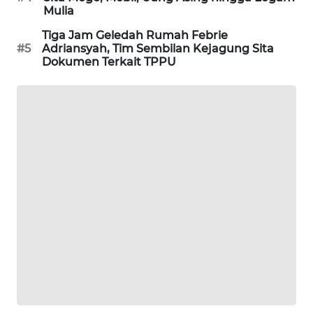
Mulia
WAHANA
DESA
Tiga Jam Geledah Rumah Febrie
WISATA
#5
Adriansyah, Tim Sembilan Kejagung Sita
Dokumen Terkait TPPU
LAPAK
WAHANA
Wahana
Network
KONSUMEN
LISTRIK
MASYARAKAT
KELISTRIKAN
WALINKI
ID