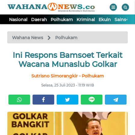
Nasional
Daerah
Polhukam
Kriminal
Ekuin
Sains-Te
WAHANA
Tutup
TV
Wahana News
Polhukam
NASIONAL
Ini Respons Bamsoet Terkait
Wacana Munaslub Golkar
DAERAH
Sutrisno Simorangkir - Polhukam
Selasa, 25 Juli 2023 - 11:19 WIB
POLHUKAM
KRIMINAL
EKUIN