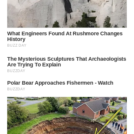
WN
SUMEDANG
WN
CIANJUR
WN
KEPULAUAN
SERIBU
WN
TANGERANG
WN
BINJAI
WN
CIREBON