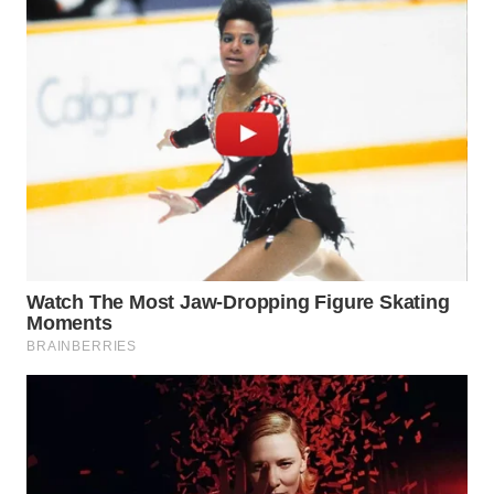
WN
NATUNA
WN
BINTAN
WN
MANDALIKA
WN
LIKUPANG
WN
LABUANBAJO
WN
BORNEO