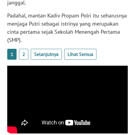
janggal.
WN
Padahal, mantan Kadiv Propam Polri itu seharusnya
SERAMBI
menjaga Putri sebagai istrinya yang merupakan
cinta pertama sejak Sekolah Menengah Pertama
WN
JAMBI
(SMP).
1
2
Selanjutnya
Lihat Semua
WN
SULTRA
WN
NTB
WN
SULTENG
WN
SULBAR