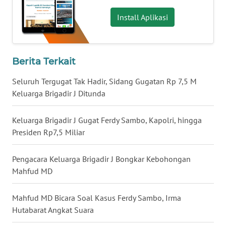
WN
Install Aplikasi
NUSANTARA
WN
Berita Terkait
JOGJA
Seluruh Tergugat Tak Hadir, Sidang Gugatan Rp 7,5 M
WN
Keluarga Brigadir J Ditunda
JATIM
Keluarga Brigadir J Gugat Ferdy Sambo, Kapolri, hingga
WN
Presiden Rp7,5 Miliar
BALI
Pengacara Keluarga Brigadir J Bongkar Kebohongan
WN
Mahfud MD
KALBAR
Mahfud MD Bicara Soal Kasus Ferdy Sambo, Irma
WN
Hutabarat Angkat Suara
KALTENG