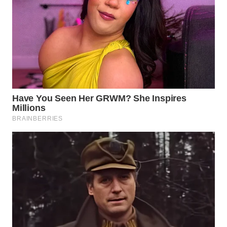
WN
MALUKU
WN
MALUT
WN
DAIRI
WN
DANAU
TOBA
WN
NIAS
WN
LANGKAT