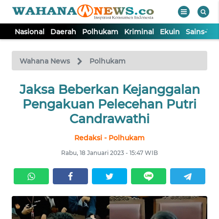
Nasional
Daerah
Polhukam
Kriminal
Ekuin
Sains-Te
WAHANA
Tutup
TV
Wahana News
Polhukam
NASIONAL
Jaksa Beberkan Kejanggalan
Pengakuan Pelecehan Putri
DAERAH
Candrawathi
Redaksi - Polhukam
POLHUKAM
Rabu, 18 Januari 2023 - 15:47 WIB
KRIMINAL
EKUIN