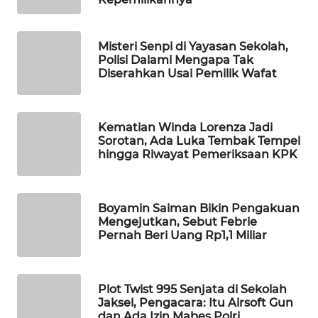
MAWAKA
ID
Misteri Senpi di Yayasan Sekolah,
Polisi Dalami Mengapa Tak
Diserahkan Usai Pemilik Wafat
MARTABAT
NET
Kematian Winda Lorenza Jadi
PLN
Sorotan, Ada Luka Tembak Tempel
WATCH
hingga Riwayat Pemeriksaan KPK
MKLI
Boyamin Saiman Bikin Pengakuan
LPKKI
Mengejutkan, Sebut Febrie
Pernah Beri Uang Rp1,1 Miliar
LKKI
Plot Twist 995 Senjata di Sekolah
KOPEKLIN
Jaksel, Pengacara: Itu Airsoft Gun
dan Ada Izin Mabes Polri