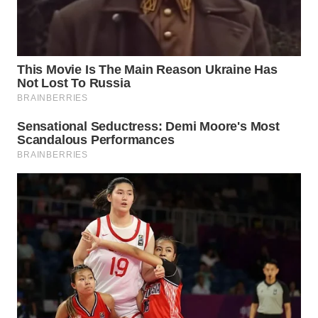
WN
TAPANULI
SELATAN
WN
TANJUNG
LESUNG
WN
KARO
WN
SIMALUNGUN
WN
LABUHANBATU
WN