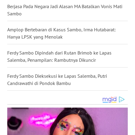
Berjasa Pada Negara Jadi Alasan MA Batalkan Vonis Mati
WN
KALTARA
Sambo
WN
Amplop Bertebaran di Kasus Sambo, Irma Hutabarat:
KALSEL
Hanya LPSK yang Menolak
WN
Ferdy Sambo Dipindah dari Rutan Brimob ke Lapas
KALTIM
Salemba, Penampilan: Rambutnya Dikuncir
WN
Ferdy Sambo Dieksekusi ke Lapas Salemba, Putri
SULSEL
Candrawathi di Pondok Bambu
WN
GORONTALO
WN
SULUT