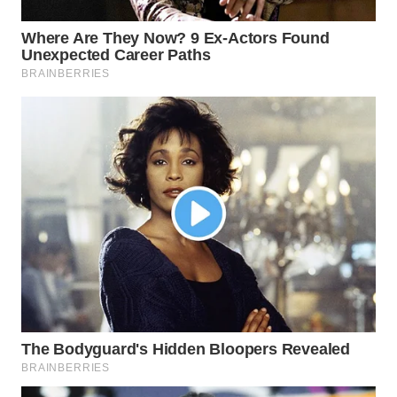
WN
PRIANGAN
TIMUR
WN
SEMARANG
WN
SOLO
WN
BOROBUDUR
WN
MADURA
WN
SURABAYA