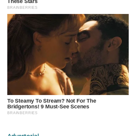
WAHANA
SPORT
WAHANA
UMKM
WAHANA
SELEB
WAHANA
PERSONA
WAHANA
OTOMOTIF
WAHANA
HEALTH