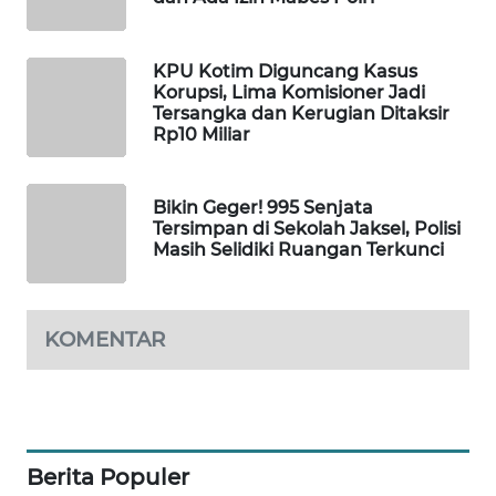
PORTAL
KONSUMEN
KPU Kotim Diguncang Kasus
Korupsi, Lima Komisioner Jadi
FORWAMKI
Tersangka dan Kerugian Ditaksir
Rp10 Miliar
ALPERKLINAS
Bikin Geger! 995 Senjata
FORJASIDA
Tersimpan di Sekolah Jaksel, Polisi
Masih Selidiki Ruangan Terkunci
TAMBANG
NEWS
KOMENTAR
SITUNGIR
NEWS
SIDIKALANG
NEWS
Berita Populer