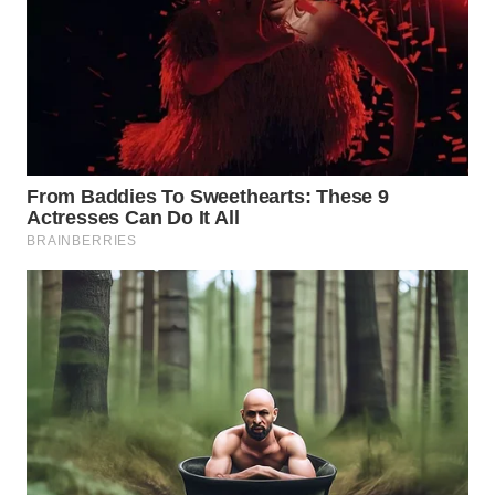
Wahana
Media
Group
WAHANA
NEWS
WAHANA
TANI
WAHANA
ADVOKAT
WAHANA
INFRASTRUKTUR
WAHANA
KONSUMEN