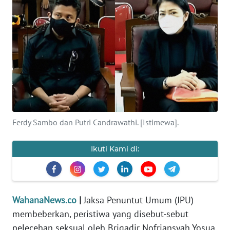
SAINS-TEKNO
KESEHATAN
INTERNASIONAL
SERBA-SERBI
PENDIDIKAN
Ferdy Sambo dan Putri Candrawathi. [Istimewa].
OLAHRAGA
Ikuti Kami di:
OPINI
WahanaNews.co
|
Jaksa Penuntut Umum (JPU)
EDITORIAL
membeberkan, peristiwa yang disebut-sebut
pelecehan seksual oleh Brigadir Nofriansyah Yosua