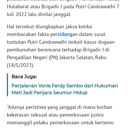
Informasi
Hutabarat atau Brigadir J pada Putri Candrawathi 7
Juli 2022 lalu dinilai janggal.
INDEKS
BERITA
Hal tersebut diungkapkan jaksa ketika
membacakan fakta per
sidang
an dalam surat
KONTAK
tuntutan Putri Candrawathi terkait kasus dugaan
KAMI
pembunuhan berencana terhadap Brigadir J di
Pengadilan Negeri (PN) Jakarta Selatan, Rabu
INFO
IKLAN
(18/1/2023).
Baca Juga:
TENTANG
KAMI
Perjalanan Vonis Ferdy Sambo dari Hukuman
Mati Jadi Penjara Seumur Hidup
PEDOMAN
MEDIA
"Adanya peristiwa yang janggal di mana korban
SIBER
kekerasan seksual atau pemerkosaan justru
memanggil pelaku pemerkosaan untuk bertemu
REDAKSI