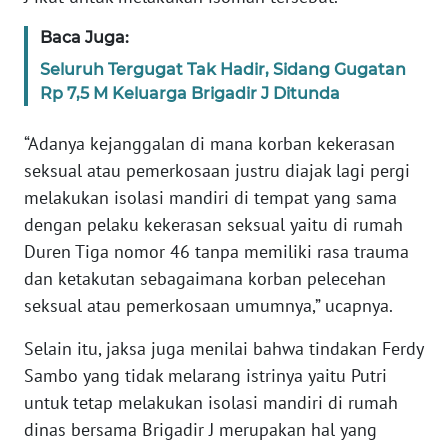
WN
BANTEN
Baca Juga:
Seluruh Tergugat Tak Hadir, Sidang Gugatan
WN
Rp 7,5 M Keluarga Brigadir J Ditunda
NTT
“Adanya kejanggalan di mana korban kekerasan
WN
seksual atau pemerkosaan justru diajak lagi pergi
KEPRI
melakukan isolasi mandiri di tempat yang sama
dengan pelaku kekerasan seksual yaitu di rumah
WN
Duren Tiga nomor 46 tanpa memiliki rasa trauma
PAPUA
dan ketakutan sebagaimana korban pelecehan
seksual atau pemerkosaan umumnya,” ucapnya.
WN
PAPUA
Selain itu, jaksa juga menilai bahwa tindakan Ferdy
BARAT
Sambo yang tidak melarang istrinya yaitu Putri
untuk tetap melakukan isolasi mandiri di rumah
WN
dinas bersama Brigadir J merupakan hal yang
RIAU