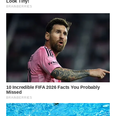
WN
BOGOR
WN
DEPOK
WN
TAPANULI
UTARA
WN
SAMOSIR
WN
PADANG
LAWAS