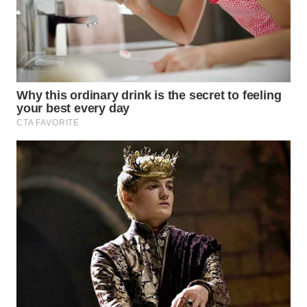
WN
INDRAMAYU
WN
KUNINGAN
WN
MAJALENGKA
WN
SUBANG
WN
SUKABUMI
WN
PURWAKARTA