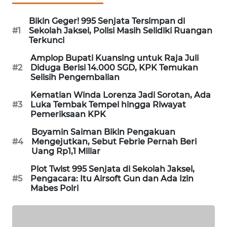
SIBARAGAS
Bikin Geger! 995 Senjata Tersimpan di
NEWS
#1
Sekolah Jaksel, Polisi Masih Selidiki Ruangan
Terkunci
METRO
Amplop Bupati Kuansing untuk Raja Juli
SIANTAR
#2
Diduga Berisi 14.000 SGD, KPK Temukan
NEWS
Selisih Pengembalian
Kematian Winda Lorenza Jadi Sorotan, Ada
METRO
#3
Luka Tembak Tempel hingga Riwayat
MEDAN
Pemeriksaan KPK
NEWS
Boyamin Saiman Bikin Pengakuan
#4
Mengejutkan, Sebut Febrie Pernah Beri
METRO
Uang Rp1,1 Miliar
JAKARTA
Plot Twist 995 Senjata di Sekolah Jaksel,
NEWS
#5
Pengacara: Itu Airsoft Gun dan Ada Izin
Mabes Polri
KRT
NEWS