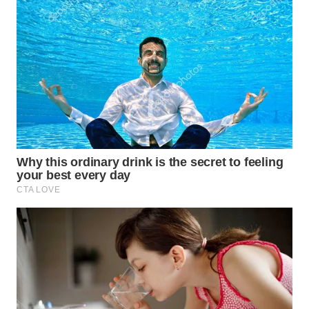
WN
SUMEDANG
WN
CIANJUR
WN
KEPULAUAN
SERIBU
WN
TANGERANG
WN
BINJAI
WN
CIREBON