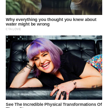
WAHANA
LISTRIK
WAHANA
TRAVEL
WAHANA
TV
WAHANANEWS
ID
WAHANANEWS
CO ID
WAHANANEWS
NET