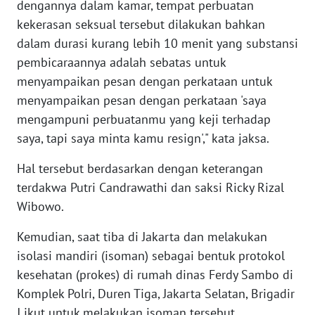
dengannya dalam kamar, tempat perbuatan
kekerasan seksual tersebut dilakukan bahkan
KARIR
dalam durasi kurang lebih 10 menit yang substansi
pembicaraannya adalah sebatas untuk
DISCLAIMER
menyampaikan pesan dengan perkataan untuk
menyampaikan pesan dengan perkataan 'saya
Wahana
mengampuni perbuatanmu yang keji terhadap
News
Regional
saya, tapi saya minta kamu resign'," kata jaksa.
Hal tersebut berdasarkan dengan keterangan
WN
SUMUT
terdakwa Putri Candrawathi dan saksi Ricky Rizal
Wibowo.
WN
Kemudian, saat tiba di Jakarta dan melakukan
JAKARTA
isolasi mandiri (isoman) sebagai bentuk protokol
kesehatan (prokes) di rumah dinas Ferdy Sambo di
WN
JABAR
Komplek Polri, Duren Tiga, Jakarta Selatan, Brigadir
J ikut untuk melakukan isoman tersebut.