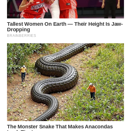
TAPANULI
TENGAH
WN DELI
SERDANG
WN
TEBING
TINGGI
WN
PAKPAK
WN
KARAWANG
WN
BEKASI