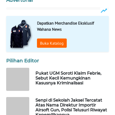
Advertorial
WAHANA
DESA
WISATA
Dapatkan Merchandise Eksklusif
Wahana News
LAPAK
WAHANA
Buka Katalog
Wahana
Network
Pilihan Editor
KONSUMEN
LISTRIK
Pukat UGM Soroti Klaim Febrie,
Sebut Kecil Kemungkinan
Kasusnya Kriminalisasi
MASYARAKAT
KELISTRIKAN
Senpi di Sekolah Jaksel Tercatat
WALINKI
Atas Nama Direktur Importir
Airsoft Gun, Polisi Telusuri Riwayat
ID
Kepemilikannya