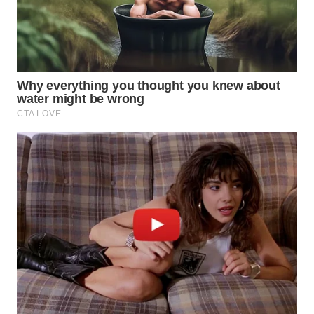
WN
NATUNA
WN
BINTAN
WN
MANDALIKA
WN
LIKUPANG
WN
LABUANBAJO
WN
BORNEO