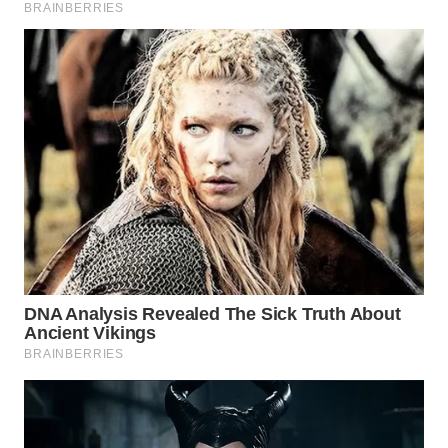
WN
INDRAMAYU
WN
KUNINGAN
WN
MAJALENGKA
WN
SUBANG
WN
SUKABUMI
WN
PURWAKARTA