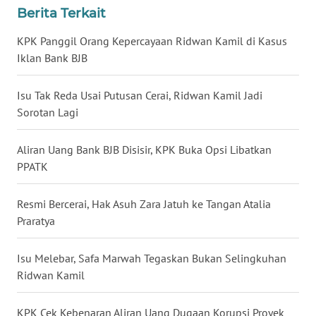
Berita Terkait
WN
BABEL
KPK Panggil Orang Kepercayaan Ridwan Kamil di Kasus
Iklan Bank BJB
WN
SUMBAR
Isu Tak Reda Usai Putusan Cerai, Ridwan Kamil Jadi
Sorotan Lagi
WN
SUMSEL
Aliran Uang Bank BJB Disisir, KPK Buka Opsi Libatkan
PPATK
WN
BENGKULU
Resmi Bercerai, Hak Asuh Zara Jatuh ke Tangan Atalia
Praratya
WN
LAMPUNG
Isu Melebar, Safa Marwah Tegaskan Bukan Selingkuhan
Ridwan Kamil
WN
JATENG
KPK Cek Kebenaran Aliran Uang Dugaan Korupsi Proyek