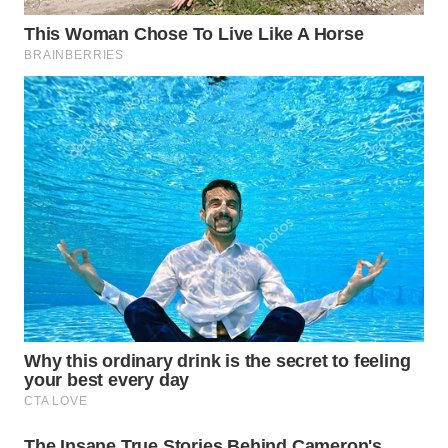
WN
BOGOR
WN
DEPOK
WN
TAPANULI
UTARA
WN
SAMOSIR
WN
PADANG
LAWAS