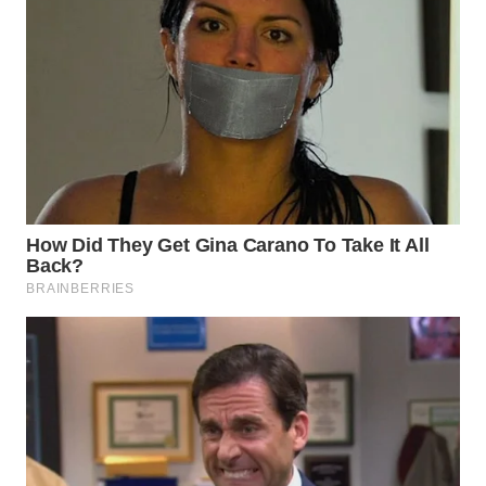
WN
TAPANULI
SELATAN
WN
TANJUNG
LESUNG
WN
KARO
WN
SIMALUNGUN
WN
LABUHANBATU
WN