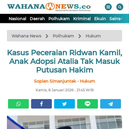
Nasional
Daerah
Polhukam
Kriminal
Ekuin
Sains-Te
WAHANA
Tutup
TV
Wahana News
Polhukam
Hukum
Kasus Peceraian Ridwan Kamil,
NASIONAL
Anak Adopsi Atalia Tak Masuk
DAERAH
Putusan Hakim
Sopian Simanjuntak - Hukum
POLHUKAM
Kamis, 8 Januari 2026 - 21:45 WIB
KRIMINAL
EKUIN