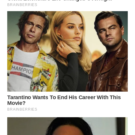
WN
MALUKU
WN
MALUT
WN
DAIRI
WN
DANAU
TOBA
WN
NIAS
WN
LANGKAT