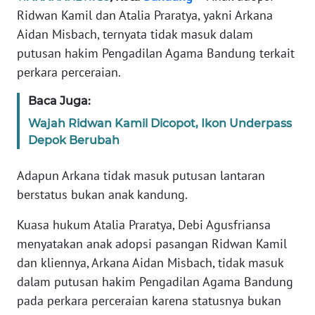
Informasi
Ridwan Kamil dan Atalia Praratya, yakni Arkana
Aidan Misbach, ternyata tidak masuk dalam
INDEKS
BERITA
putusan hakim Pengadilan Agama Bandung terkait
perkara perceraian.
KONTAK
Baca Juga:
KAMI
Wajah Ridwan Kamil Dicopot, Ikon Underpass
INFO
Depok Berubah
IKLAN
Adapun Arkana tidak masuk putusan lantaran
TENTANG
berstatus bukan anak kandung.
KAMI
Kuasa hukum Atalia Praratya, Debi Agusfriansa
menyatakan anak adopsi pasangan Ridwan Kamil
PEDOMAN
MEDIA
dan kliennya, Arkana Aidan Misbach, tidak masuk
SIBER
dalam putusan hakim Pengadilan Agama Bandung
pada perkara perceraian karena statusnya bukan
REDAKSI