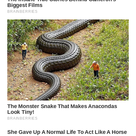
WN
SUMEDANG
WN
CIANJUR
WN
KEPULAUAN
SERIBU
WN
TANGERANG
WN
BINJAI
WN
CIREBON