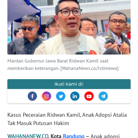
SAINS-TEKNO
KESEHATAN
INTERNASIONAL
SERBA-SERBI
Mantan Gubernur Jawa Barat Ridwan Kamil saat
memberikan keterangan. [WahanaNews.co/Istimewa]
PENDIDIKAN
Ikuti Kami di:
OLAHRAGA
OPINI
Kasus Peceraian Ridwan Kamil, Anak Adopsi Atalia
Tak Masuk Putusan Hakim
EDITORIAL
WAHANANEW.CO
, Kota
Bandung
–
Anak adopsi