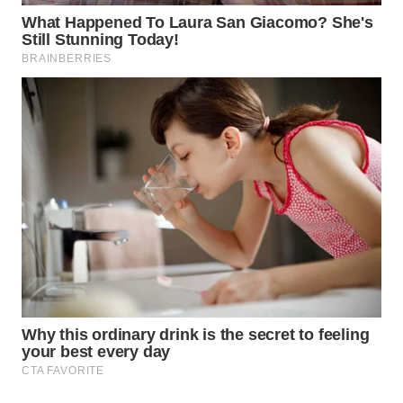
Wahana
Media
Group
WAHANA
NEWS
WAHANA
TANI
WAHANA
ADVOKAT
WAHANA
INFRASTRUKTUR
WAHANA
KONSUMEN