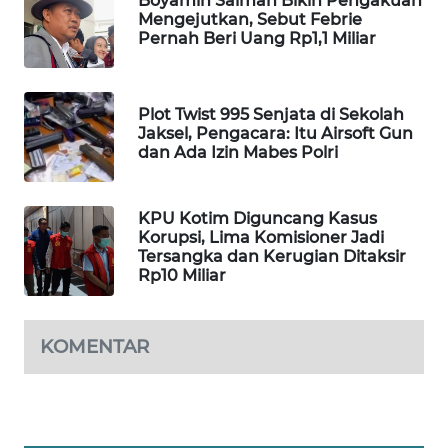
Boyamin Saiman Bikin Pengakuan
Mengejutkan, Sebut Febrie
WAHANA
Pernah Beri Uang Rp1,1 Miliar
DESA
WISATA
Plot Twist 995 Senjata di Sekolah
LAPAK
Jaksel, Pengacara: Itu Airsoft Gun
WAHANA
dan Ada Izin Mabes Polri
Wahana
Network
KPU Kotim Diguncang Kasus
Korupsi, Lima Komisioner Jadi
Tersangka dan Kerugian Ditaksir
KONSUMEN
Rp10 Miliar
LISTRIK
MASYARAKAT
KOMENTAR
KELISTRIKAN
WALINKI
ID