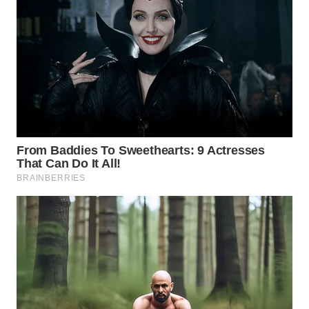
WN
PRIANGAN
TIMUR
WN
SEMARANG
WN
SOLO
WN
BOROBUDUR
WN
MADURA
WN
SURABAYA