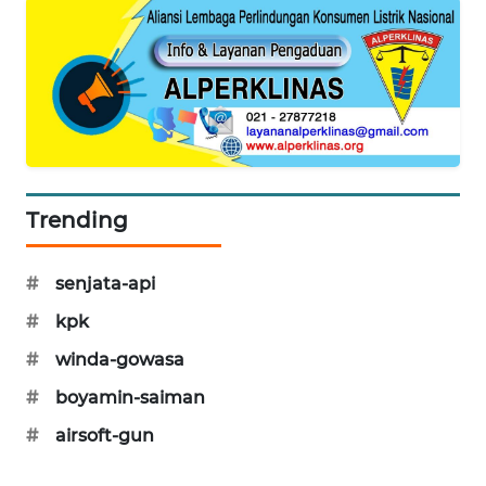
PORTAL
KONSUMEN
FORWAMKI
ALPERKLINAS
Trending
FORJASIDA
TAMBANG
#
senjata-api
NEWS
#
kpk
SITUNGIR
#
winda-gowasa
NEWS
#
boyamin-saiman
#
airsoft-gun
SIDIKALANG
NEWS