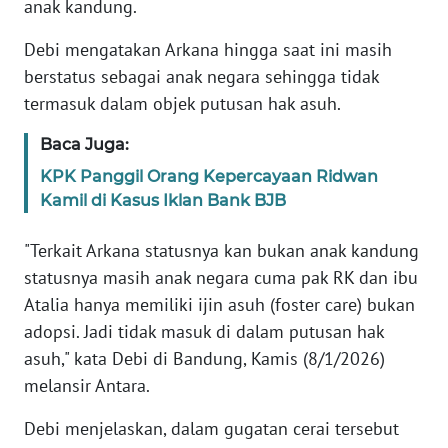
anak kandung.
KARIR
Debi mengatakan Arkana hingga saat ini masih
berstatus sebagai anak negara sehingga tidak
DISCLAIMER
termasuk dalam objek putusan hak asuh.
Baca Juga:
Wahana
News
KPK Panggil Orang Kepercayaan Ridwan
Regional
Kamil di Kasus Iklan Bank BJB
WN
"Terkait Arkana statusnya kan bukan anak kandung
SUMUT
statusnya masih anak negara cuma pak RK dan ibu
Atalia hanya memiliki ijin asuh (foster care) bukan
WN
adopsi. Jadi tidak masuk di dalam putusan hak
JAKARTA
asuh," kata Debi di Bandung, Kamis (8/1/2026)
melansir Antara.
WN
JABAR
Debi menjelaskan, dalam gugatan cerai tersebut