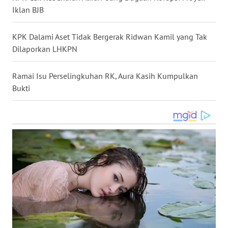
Iklan BJB
WN
NUSANTARA
KPK Dalami Aset Tidak Bergerak Ridwan Kamil yang Tak
Dilaporkan LHKPN
WN
JOGJA
Ramai Isu Perselingkuhan RK, Aura Kasih Kumpulkan
Bukti
WN
JATIM
WN
BALI
WN
KALBAR
WN
KALTENG