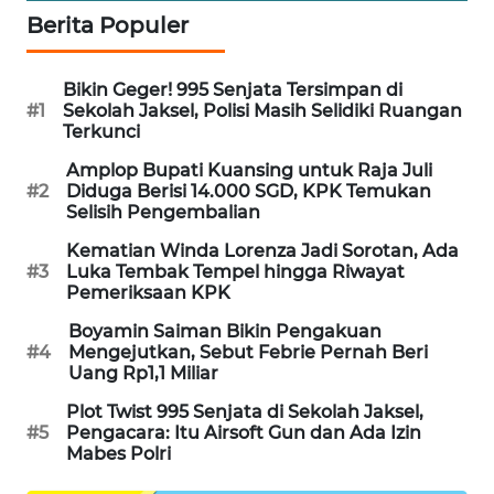
Berita Populer
MAWAKA
ID
Bikin Geger! 995 Senjata Tersimpan di
#1
Sekolah Jaksel, Polisi Masih Selidiki Ruangan
MARTABAT
Terkunci
NET
Amplop Bupati Kuansing untuk Raja Juli
#2
Diduga Berisi 14.000 SGD, KPK Temukan
PLN
Selisih Pengembalian
WATCH
Kematian Winda Lorenza Jadi Sorotan, Ada
#3
Luka Tembak Tempel hingga Riwayat
MKLI
Pemeriksaan KPK
Boyamin Saiman Bikin Pengakuan
LPKKI
#4
Mengejutkan, Sebut Febrie Pernah Beri
Uang Rp1,1 Miliar
LKKI
Plot Twist 995 Senjata di Sekolah Jaksel,
#5
Pengacara: Itu Airsoft Gun dan Ada Izin
Mabes Polri
KOPEKLIN