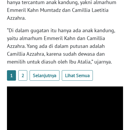
hanya tercantum anak kandung, yakni almarhum
WN
Emmeril Kahn Mumtadz dan Camillia Laetitia
BANTEN
Azzahra.
WN
“Di dalam gugatan itu hanya ada anak kandung,
NTT
yaitu almarhum Emmeril Kahn dan Camillia
Azzahra. Yang ada di dalam putusan adalah
WN
Camillia Azzahra, karena sudah dewasa dan
KEPRI
memilih untuk diasuh oleh Ibu Atalia,” ujarnya.
WN
PAPUA
1
2
Selanjutnya
Lihat Semua
WN
PAPUA
BARAT
WN
RIAU