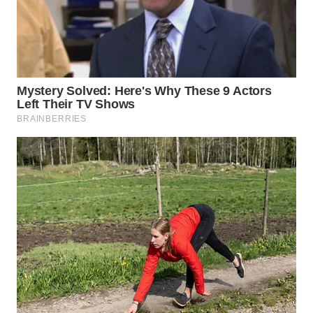
TAPANULI
TENGAH
WN DELI
SERDANG
WN
TEBING
TINGGI
WN
PAKPAK
WN
KARAWANG
WN
BEKASI