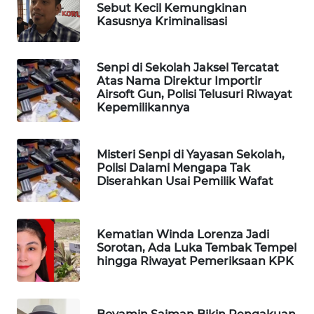
Sebut Kecil Kemungkinan
WAHANA
Kasusnya Kriminalisasi
SPORT
Senpi di Sekolah Jaksel Tercatat
WAHANA
Atas Nama Direktur Importir
UMKM
Airsoft Gun, Polisi Telusuri Riwayat
Kepemilikannya
WAHANA
SELEB
Misteri Senpi di Yayasan Sekolah,
Polisi Dalami Mengapa Tak
WAHANA
Diserahkan Usai Pemilik Wafat
PERSONA
WAHANA
Kematian Winda Lorenza Jadi
OTOMOTIF
Sorotan, Ada Luka Tembak Tempel
hingga Riwayat Pemeriksaan KPK
WAHANA
HEALTH