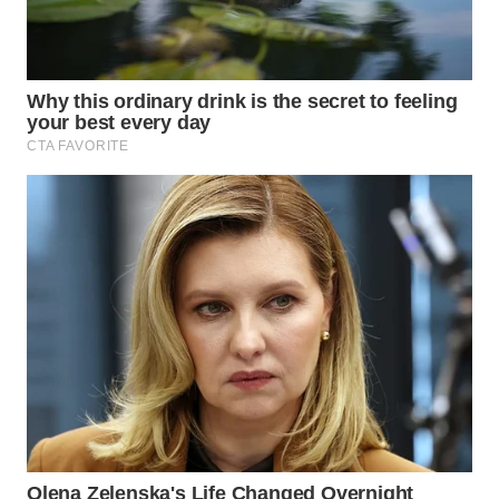
WN
KALTARA
WN
KALSEL
WN
KALTIM
WN
SULSEL
WN
GORONTALO
WN
SULUT