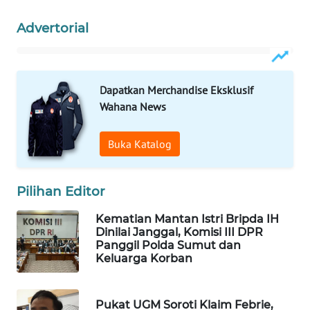
WAHANA
Advertorial
LISTRIK
WAHANA
TRAVEL
Dapatkan Merchandise Eksklusif
Wahana News
WAHANA
TV
Buka Katalog
WAHANANEWS
ID
Pilihan Editor
Kematian Mantan Istri Bripda IH
WAHANANEWS
Dinilai Janggal, Komisi III DPR
CO ID
Panggil Polda Sumut dan
Keluarga Korban
WAHANANEWS
NET
Pukat UGM Soroti Klaim Febrie,