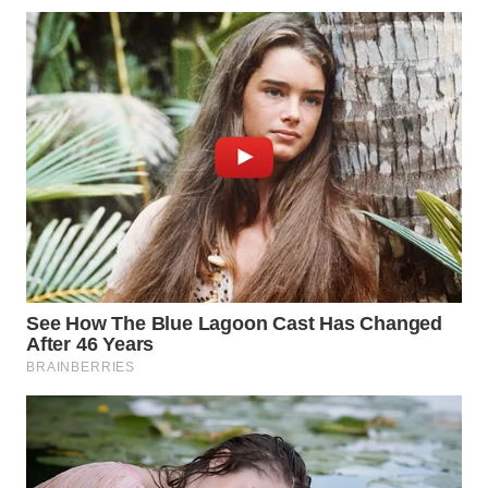
WN
PRIANGAN
TIMUR
WN
SEMARANG
WN
SOLO
WN
BOROBUDUR
WN
MADURA
WN
SURABAYA