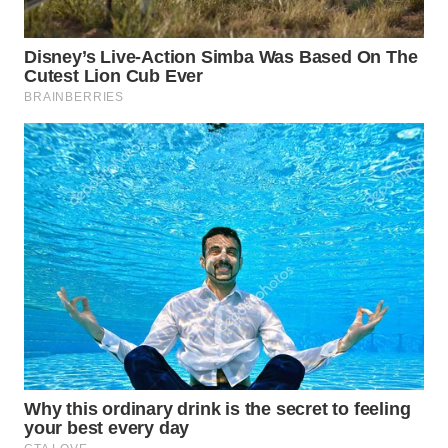
WN
TAPANULI
SELATAN
WN
TANJUNG
LESUNG
WN
KARO
WN
SIMALUNGUN
WN
LABUHANBATU
WN