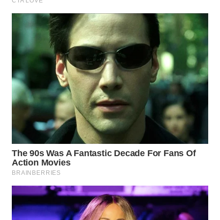
TAPANULI
TENGAH
WN DELI
SERDANG
WN
TEBING
TINGGI
WN
PAKPAK
WN
KARAWANG
WN
BEKASI