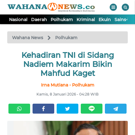
Nasional
Daerah
Polhukam
Kriminal
Ekuin
Sains-Te
WAHANA
Tutup
TV
Wahana News
Polhukam
NASIONAL
Kehadiran TNI di Sidang
Nadiem Makarim Bikin
DAERAH
Mahfud Kaget
Irna Mutiana - Polhukam
POLHUKAM
Kamis, 8 Januari 2026 - 04:28 WIB
KRIMINAL
EKUIN