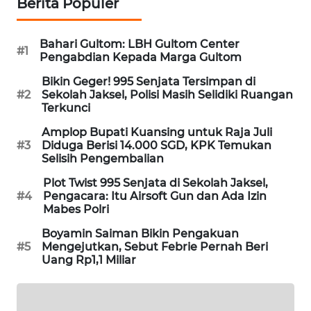
Berita Populer
PORTAL
KONSUMEN
Bahari Gultom: LBH Gultom Center
#1
Pengabdian Kepada Marga Gultom
FORWAMKI
Bikin Geger! 995 Senjata Tersimpan di
#2
Sekolah Jaksel, Polisi Masih Selidiki Ruangan
ALPERKLINAS
Terkunci
Amplop Bupati Kuansing untuk Raja Juli
FORJASIDA
#3
Diduga Berisi 14.000 SGD, KPK Temukan
Selisih Pengembalian
TAMBANG
Plot Twist 995 Senjata di Sekolah Jaksel,
NEWS
#4
Pengacara: Itu Airsoft Gun dan Ada Izin
Mabes Polri
SITUNGIR
Boyamin Saiman Bikin Pengakuan
NEWS
#5
Mengejutkan, Sebut Febrie Pernah Beri
Uang Rp1,1 Miliar
SIDIKALANG
NEWS