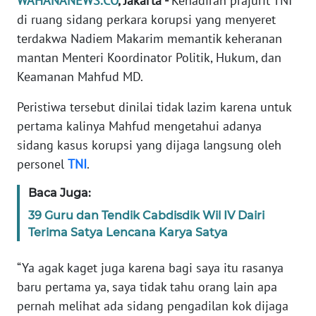
WAHANANEWS.CO
, Jakarta -
Kehadiran prajurit TNI
Informasi
di ruang sidang perkara korupsi yang menyeret
INDEKS
terdakwa Nadiem Makarim memantik keheranan
BERITA
mantan Menteri Koordinator Politik, Hukum, dan
Keamanan Mahfud MD.
KONTAK
KAMI
Peristiwa tersebut dinilai tidak lazim karena untuk
pertama kalinya Mahfud mengetahui adanya
INFO
sidang kasus korupsi yang dijaga langsung oleh
IKLAN
personel
TNI
.
TENTANG
Baca Juga:
KAMI
39 Guru dan Tendik Cabdisdik Wil IV Dairi
Terima Satya Lencana Karya Satya
PEDOMAN
MEDIA
“Ya agak kaget juga karena bagi saya itu rasanya
SIBER
baru pertama ya, saya tidak tahu orang lain apa
pernah melihat ada sidang pengadilan kok dijaga
REDAKSI