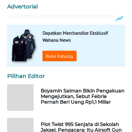
Advertorial
WAHANA
SPORT
WAHANA
Dapatkan Merchandise Eksklusif
UMKM
Wahana News
WAHANA
Buka Katalog
SELEB
WAHANA
Pilihan Editor
PERSONA
Boyamin Saiman Bikin Pengakuan
WAHANA
Mengejutkan, Sebut Febrie
OTOMOTIF
Pernah Beri Uang Rp1,1 Miliar
WAHANA
HEALTH
Plot Twist 995 Senjata di Sekolah
Jaksel, Pengacara: Itu Airsoft Gun