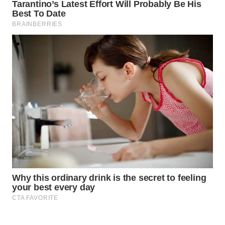
WAHANA
LISTRIK
WAHANA
TRAVEL
WAHANA
TV
WAHANANEWS
ID
WAHANANEWS
CO ID
WAHANANEWS
NET