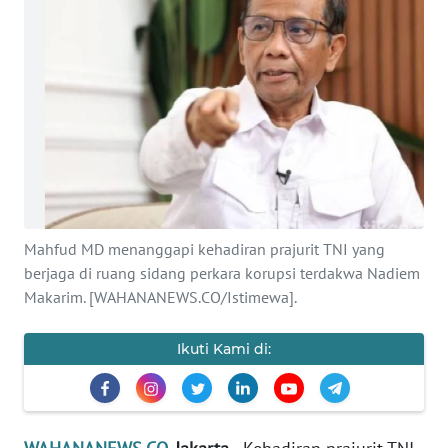
SAINS-TEKNO
KESEHATAN
INTERNASIONAL
SERBA-SERBI
PENDIDIKAN
Mahfud MD menanggapi kehadiran prajurit TNI yang
berjaga di ruang sidang perkara korupsi terdakwa Nadiem
OLAHRAGA
Makarim. [WAHANANEWS.CO/Istimewa].
OPINI
Ikuti Kami di:
EDITORIAL