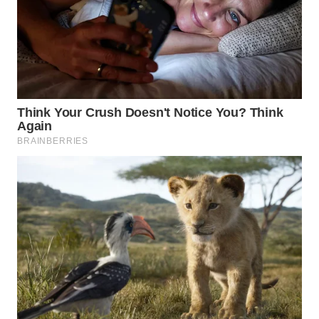
WN
MALUKU
WN
MALUT
WN
DAIRI
WN
DANAU
TOBA
WN
NIAS
WN
LANGKAT