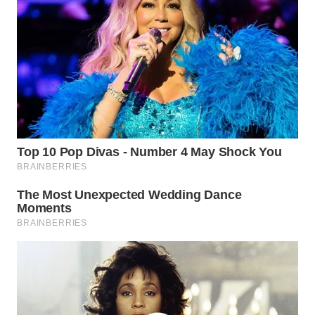
WN
BOGOR
WN
DEPOK
WN
TAPANULI
UTARA
WN
SAMOSIR
WN
PADANG
LAWAS