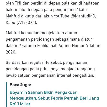
oleh TNI dan berdiri di depan pula kan di hadapan
hakim lalu di depan para pengunjung,” kata
KARIR
Mahfud dikutip dari akun YouTube @MahfudMD,
Rabu (7/1/2025).
DISCLAIMER
Mahfud kemudian menjelaskan aturan
Wahana
pengamanan persidangan sebagaimana diatur
News
dalam Peraturan Mahkamah Agung Nomor 5 Tahun
Regional
2020.
WN
Berdasarkan regulasi tersebut, pengamanan
SUMUT
persidangan pada prinsipnya menjadi tanggung
jawab satuan pengamanan internal pengadilan.
WN
JAKARTA
Baca Juga:
Boyamin Saiman Bikin Pengakuan
WN
JABAR
Mengejutkan, Sebut Febrie Pernah Beri Uang
Rp1,1 Miliar