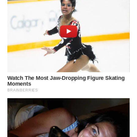
WN
KALTARA
WN
KALSEL
WN
KALTIM
WN
SULSEL
WN
GORONTALO
WN
SULUT