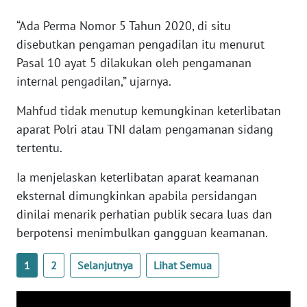
WN
“Ada Perma Nomor 5 Tahun 2020, di situ
BANTEN
disebutkan pengaman pengadilan itu menurut
Pasal 10 ayat 5 dilakukan oleh pengamanan
WN
NTT
internal pengadilan,” ujarnya.
Mahfud tidak menutup kemungkinan keterlibatan
WN
KEPRI
aparat Polri atau TNI dalam pengamanan sidang
tertentu.
WN
Ia menjelaskan keterlibatan aparat keamanan
PAPUA
eksternal dimungkinkan apabila persidangan
dinilai menarik perhatian publik secara luas dan
WN
PAPUA
berpotensi menimbulkan gangguan keamanan.
BARAT
1
2
Selanjutnya
Lihat Semua
WN
RIAU