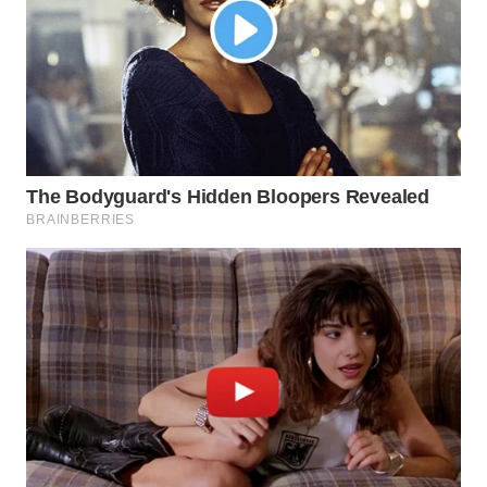
WN
SUMEDANG
WN
CIANJUR
WN
KEPULAUAN
SERIBU
WN
TANGERANG
WN
BINJAI
WN
CIREBON