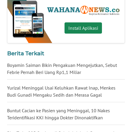
WN
BABEL
Install Aplikasi
WN
SUMBAR
WN
Berita Terkait
SUMSEL
Boyamin Saiman Bikin Pengakuan Mengejutkan, Sebut
Febrie Pernah Beri Uang Rp1,1 Miliar
WN
BENGKULU
Yurizal Meninggal Usai Keluhkan Rawat Inap, Menkes
Budi Gunadi Mengaku Sedih dan Merasa Gagal
WN
LAMPUNG
Buntut Cacian ke Pasien yang Meninggal, 10 Nakes
Teridentifikasi KKI hingga Dokter Dinonaktifkan
WN
JATENG