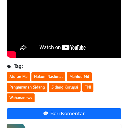
WN
SERAMBI
WN
JAMBI
WN
SULTRA
Tag:
WN
Aturan Ma
Hukum Nasional
Mahfud Md
NTB
Pengamanan Sidang
Sidang Korupsi
TNI
WN
Wahananews
SULTENG
Beri Komentar
WN
SULBAR