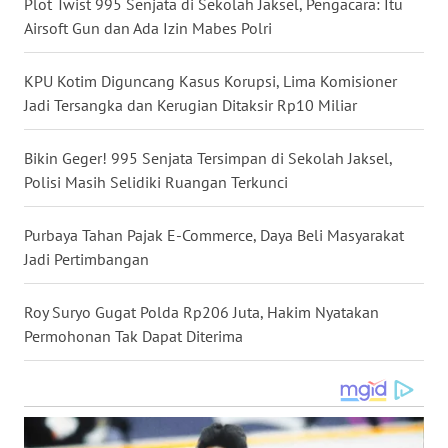
Plot Twist 995 Senjata di Sekolah Jaksel, Pengacara: Itu
WN
Airsoft Gun dan Ada Izin Mabes Polri
NUSANTARA
KPU Kotim Diguncang Kasus Korupsi, Lima Komisioner
WN
Jadi Tersangka dan Kerugian Ditaksir Rp10 Miliar
JOGJA
Bikin Geger! 995 Senjata Tersimpan di Sekolah Jaksel,
WN
Polisi Masih Selidiki Ruangan Terkunci
JATIM
Purbaya Tahan Pajak E-Commerce, Daya Beli Masyarakat
WN
Jadi Pertimbangan
BALI
Roy Suryo Gugat Polda Rp206 Juta, Hakim Nyatakan
WN
Permohonan Tak Dapat Diterima
KALBAR
WN
KALTENG