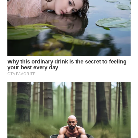
WN
NATUNA
WN
BINTAN
WN
MANDALIKA
WN
LIKUPANG
WN
LABUANBAJO
WN
BORNEO