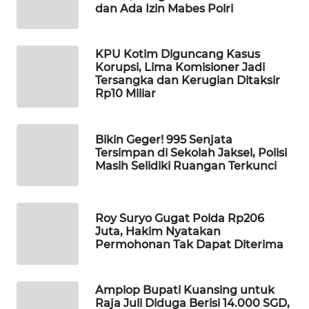
dan Ada Izin Mabes Polri
WAHANA
DESA
WISATA
KPU Kotim Diguncang Kasus
Korupsi, Lima Komisioner Jadi
LAPAK
Tersangka dan Kerugian Ditaksir
Rp10 Miliar
WAHANA
Wahana
Bikin Geger! 995 Senjata
Network
Tersimpan di Sekolah Jaksel, Polisi
Masih Selidiki Ruangan Terkunci
KONSUMEN
LISTRIK
Roy Suryo Gugat Polda Rp206
MASYARAKAT
Juta, Hakim Nyatakan
Permohonan Tak Dapat Diterima
KELISTRIKAN
WALINKI
Amplop Bupati Kuansing untuk
ID
Raja Juli Diduga Berisi 14.000 SGD,