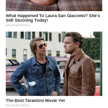
WN
INDRAMAYU
WN
KUNINGAN
WN
MAJALENGKA
WN
SUBANG
WN
SUKABUMI
WN
PURWAKARTA