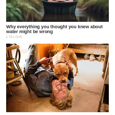
Wahana
Media
Group
WAHANA
NEWS
WAHANA
TANI
WAHANA
ADVOKAT
WAHANA
INFRASTRUKTUR
WAHANA
KONSUMEN