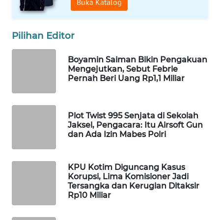
Buka Katalog
WAHANA
SPORT
Pilihan Editor
WAHANA
UMKM
Boyamin Saiman Bikin Pengakuan
Mengejutkan, Sebut Febrie
Pernah Beri Uang Rp1,1 Miliar
WAHANA
SELEB
Plot Twist 995 Senjata di Sekolah
WAHANA
Jaksel, Pengacara: Itu Airsoft Gun
PERSONA
dan Ada Izin Mabes Polri
WAHANA
KPU Kotim Diguncang Kasus
OTOMOTIF
Korupsi, Lima Komisioner Jadi
Tersangka dan Kerugian Ditaksir
WAHANA
Rp10 Miliar
HEALTH