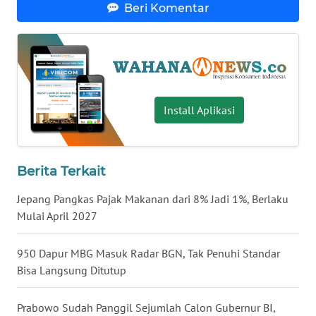
Beri Komentar
WN
BABEL
WN
SUMBAR
Install Aplikasi
WN
SUMSEL
Berita Terkait
WN
BENGKULU
Jepang Pangkas Pajak Makanan dari 8% Jadi 1%, Berlaku
Mulai April 2027
WN
LAMPUNG
950 Dapur MBG Masuk Radar BGN, Tak Penuhi Standar
Bisa Langsung Ditutup
WN
JATENG
Prabowo Sudah Panggil Sejumlah Calon Gubernur BI,