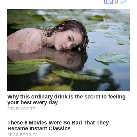
WN
KALTARA
WN
KALSEL
WN
KALTIM
WN
SULSEL
WN
GORONTALO
WN
SULUT