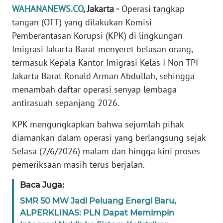
Informasi
WAHANANEWS.CO
, Jakarta -
Operasi tangkap
tangan (OTT) yang dilakukan Komisi
INDEKS
Pemberantasan Korupsi (KPK) di lingkungan
BERITA
Imigrasi Jakarta Barat menyeret belasan orang,
termasuk Kepala Kantor Imigrasi Kelas I Non TPI
KONTAK
KAMI
Jakarta Barat Ronald Arman Abdullah, sehingga
menambah daftar operasi senyap lembaga
INFO
antirasuah sepanjang 2026.
IKLAN
KPK mengungkapkan bahwa sejumlah pihak
TENTANG
diamankan dalam operasi yang berlangsung sejak
KAMI
Selasa (2/6/2026) malam dan hingga kini proses
pemeriksaan masih terus berjalan.
PEDOMAN
MEDIA
Baca Juga:
SIBER
SMR 50 MW Jadi Peluang Energi Baru,
ALPERKLINAS: PLN Dapat Memimpin
REDAKSI