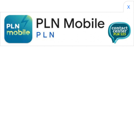
X
WAHANA MEDIA GROUP
|
|
|
WAHANA NEWS co
WAHANA TANI
WAHANA ADVOKAT
|
|
WAHANA INFRASTRUKTUR
WAHANA KONSUMEN