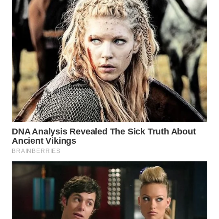
Wahana
Media
Group
WAHANA
NEWS
WAHANA
TANI
WAHANA
ADVOKAT
WAHANA
INFRASTRUKTUR
WAHANA
KONSUMEN