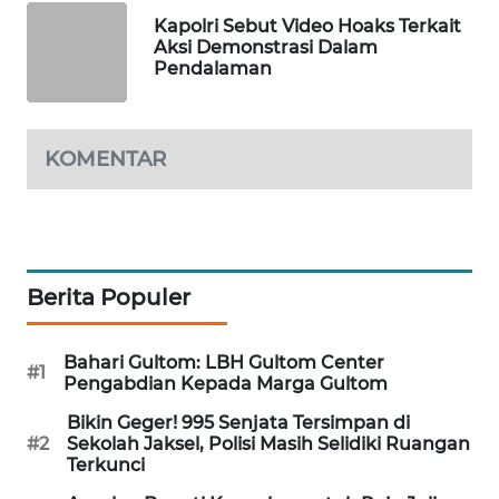
Kapolri Sebut Video Hoaks Terkait
MAWAKA
Aksi Demonstrasi Dalam
ID
Pendalaman
MARTABAT
NET
KOMENTAR
PLN
WATCH
MKLI
Berita Populer
LPKKI
Bahari Gultom: LBH Gultom Center
#1
Pengabdian Kepada Marga Gultom
LKKI
Bikin Geger! 995 Senjata Tersimpan di
#2
Sekolah Jaksel, Polisi Masih Selidiki Ruangan
KOPEKLIN
Terkunci