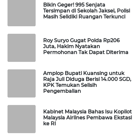
Bikin Geger! 995 Senjata
WAHANA
Tersimpan di Sekolah Jaksel, Polisi
DESA
Masih Selidiki Ruangan Terkunci
WISATA
LAPAK
Roy Suryo Gugat Polda Rp206
WAHANA
Juta, Hakim Nyatakan
Permohonan Tak Dapat Diterima
Wahana
Network
Amplop Bupati Kuansing untuk
Raja Juli Diduga Berisi 14.000 SGD,
KONSUMEN
KPK Temukan Selisih
LISTRIK
Pengembalian
MASYARAKAT
KELISTRIKAN
Kabinet Malaysia Bahas Isu Kopilot
Malaysia Airlines Pembawa Ekstasi
ke RI
WALINKI
ID