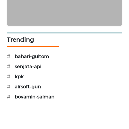
SIBARAGAS
NEWS
METRO
SIANTAR
Trending
NEWS
METRO
#
bahari-gultom
MEDAN
#
senjata-api
NEWS
#
kpk
METRO
#
airsoft-gun
JAKARTA
NEWS
#
boyamin-saiman
KRT
NEWS