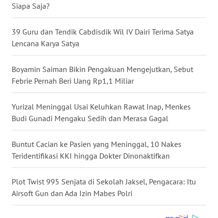
Siapa Saja?
WN
NUSANTARA
39 Guru dan Tendik Cabdisdik Wil IV Dairi Terima Satya
Lencana Karya Satya
WN
JOGJA
Boyamin Saiman Bikin Pengakuan Mengejutkan, Sebut
Febrie Pernah Beri Uang Rp1,1 Miliar
WN
JATIM
Yurizal Meninggal Usai Keluhkan Rawat Inap, Menkes
Budi Gunadi Mengaku Sedih dan Merasa Gagal
WN
BALI
Buntut Cacian ke Pasien yang Meninggal, 10 Nakes
Teridentifikasi KKI hingga Dokter Dinonaktifkan
WN
KALBAR
Plot Twist 995 Senjata di Sekolah Jaksel, Pengacara: Itu
WN
Airsoft Gun dan Ada Izin Mabes Polri
KALTENG