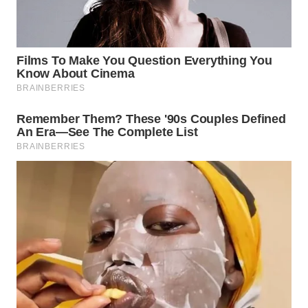
TAPANULI
TENGAH
WN DELI
SERDANG
WN
TEBING
TINGGI
WN
PAKPAK
WN
KARAWANG
WN
BEKASI