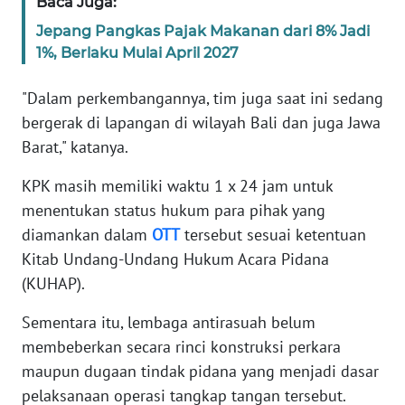
Baca Juga:
WN
Jepang Pangkas Pajak Makanan dari 8% Jadi
BANTEN
1%, Berlaku Mulai April 2027
WN
"Dalam perkembangannya, tim juga saat ini sedang
NTT
bergerak di lapangan di wilayah Bali dan juga Jawa
Barat," katanya.
WN
KEPRI
KPK masih memiliki waktu 1 x 24 jam untuk
menentukan status hukum para pihak yang
WN
diamankan dalam
OTT
tersebut sesuai ketentuan
PAPUA
Kitab Undang-Undang Hukum Acara Pidana
(KUHAP).
WN
PAPUA
BARAT
Sementara itu, lembaga antirasuah belum
membeberkan secara rinci konstruksi perkara
WN
maupun dugaan tindak pidana yang menjadi dasar
RIAU
pelaksanaan operasi tangkap tangan tersebut.