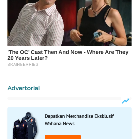
WAHANA
LISTRIK
WAHANA
TRAVEL
WAHANA
TV
WAHANANEWS
ID
Advertorial
WAHANANEWS
CO ID
Dapatkan Merchandise Eksklusif
Wahana News
WAHANANEWS
NET