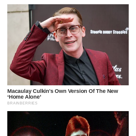
WN
MALUKU
WN
MALUT
WN
DAIRI
WN
DANAU
TOBA
WN
NIAS
WN
LANGKAT