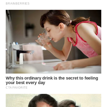
WN
SUMEDANG
WN
CIANJUR
WN
KEPULAUAN
SERIBU
WN
TANGERANG
WN
BINJAI
WN
CIREBON