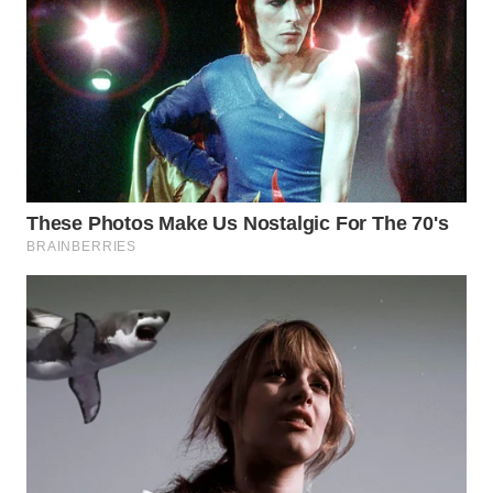
WN
TAPANULI
SELATAN
WN
TANJUNG
LESUNG
WN
KARO
WN
SIMALUNGUN
WN
LABUHANBATU
WN