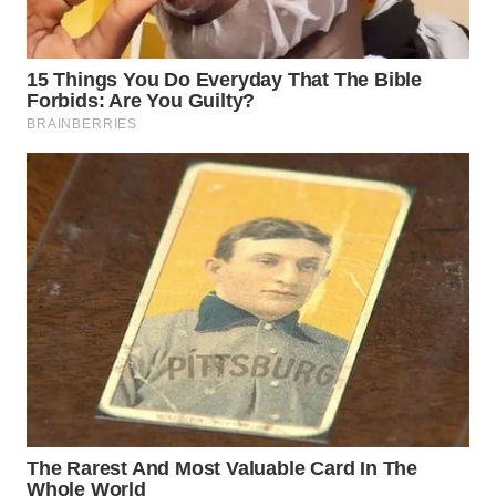
WN
BOGOR
WN
DEPOK
WN
TAPANULI
UTARA
WN
SAMOSIR
WN
PADANG
LAWAS