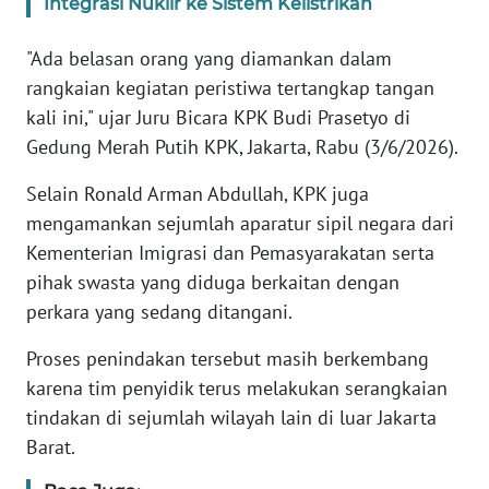
Integrasi Nuklir ke Sistem Kelistrikan
KARIR
"Ada belasan orang yang diamankan dalam
rangkaian kegiatan peristiwa tertangkap tangan
DISCLAIMER
kali ini," ujar Juru Bicara KPK Budi Prasetyo di
Gedung Merah Putih KPK, Jakarta, Rabu (3/6/2026).
Wahana
News
Selain Ronald Arman Abdullah, KPK juga
Regional
mengamankan sejumlah aparatur sipil negara dari
Kementerian Imigrasi dan Pemasyarakatan serta
WN
pihak swasta yang diduga berkaitan dengan
SUMUT
perkara yang sedang ditangani.
WN
Proses penindakan tersebut masih berkembang
JAKARTA
karena tim penyidik terus melakukan serangkaian
tindakan di sejumlah wilayah lain di luar Jakarta
WN
Barat.
JABAR