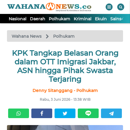
Nasional
Daerah
Polhukam
Kriminal
Ekuin
Sains-Te
WAHANA
Tutup
TV
Wahana News
Polhukam
NASIONAL
KPK Tangkap Belasan Orang
dalam OTT Imigrasi Jakbar,
DAERAH
ASN hingga Pihak Swasta
Terjaring
POLHUKAM
Denny Sitanggang - Polhukam
Rabu, 3 Juni 2026 - 13:38 WIB
KRIMINAL
EKUIN