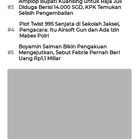
Amplop Bupati Kuansing untuk Raja Juli
PORTAL
#3
Diduga Berisi 14.000 SGD, KPK Temukan
KONSUMEN
Selisih Pengembalian
Plot Twist 995 Senjata di Sekolah Jaksel,
FORWAMKI
#4
Pengacara: Itu Airsoft Gun dan Ada Izin
Mabes Polri
ALPERKLINAS
Boyamin Saiman Bikin Pengakuan
#5
Mengejutkan, Sebut Febrie Pernah Beri
Uang Rp1,1 Miliar
FORJASIDA
TAMBANG
NEWS
SITUNGIR
NEWS
SIDIKALANG
NEWS