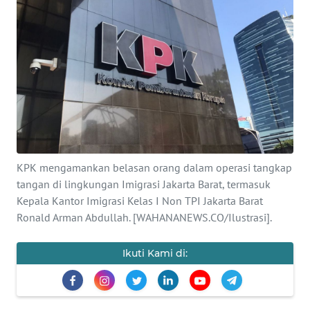
SAINS-TEKNO
KESEHATAN
INTERNASIONAL
SERBA-SERBI
PENDIDIKAN
KPK mengamankan belasan orang dalam operasi tangkap
tangan di lingkungan Imigrasi Jakarta Barat, termasuk
OLAHRAGA
Kepala Kantor Imigrasi Kelas I Non TPI Jakarta Barat
Ronald Arman Abdullah. [WAHANANEWS.CO/Ilustrasi].
OPINI
Ikuti Kami di:
EDITORIAL