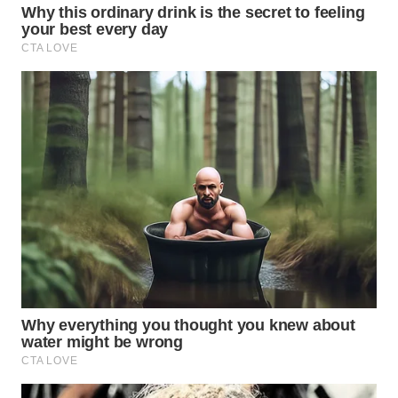
WN
NATUNA
WN
BINTAN
WN
MANDALIKA
WN
LIKUPANG
WN
LABUANBAJO
WN
BORNEO