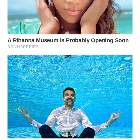
WN
PRIANGAN
TIMUR
WN
SEMARANG
WN
SOLO
WN
BOROBUDUR
WN
MADURA
WN
SURABAYA