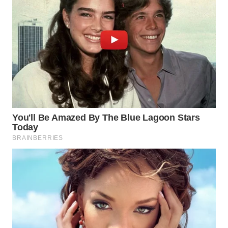
WN
INDRAMAYU
WN
KUNINGAN
WN
MAJALENGKA
WN
SUBANG
WN
SUKABUMI
WN
PURWAKARTA