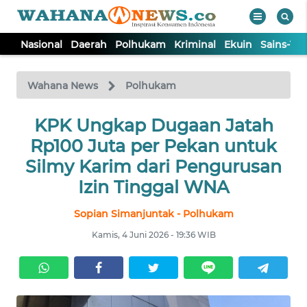
Nasional
Daerah
Polhukam
Kriminal
Ekuin
Sains-Te
WAHANA
Tutup
TV
Wahana News
Polhukam
NASIONAL
KPK Ungkap Dugaan Jatah
Rp100 Juta per Pekan untuk
DAERAH
Silmy Karim dari Pengurusan
Izin Tinggal WNA
POLHUKAM
Sopian Simanjuntak - Polhukam
Kamis, 4 Juni 2026 - 19:36 WIB
KRIMINAL
EKUIN