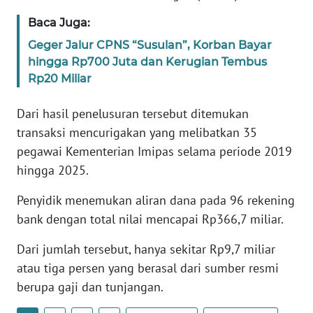
WN
Baca Juga:
BANTEN
Geger Jalur CPNS “Susulan”, Korban Bayar
hingga Rp700 Juta dan Kerugian Tembus
WN
NTT
Rp20 Miliar
Dari hasil penelusuran tersebut ditemukan
WN
KEPRI
transaksi mencurigakan yang melibatkan 35
pegawai Kementerian Imipas selama periode 2019
WN
hingga 2025.
PAPUA
Penyidik menemukan aliran dana pada 96 rekening
bank dengan total nilai mencapai Rp366,7 miliar.
WN
PAPUA
BARAT
Dari jumlah tersebut, hanya sekitar Rp9,7 miliar
atau tiga persen yang berasal dari sumber resmi
WN
berupa gaji dan tunjangan.
RIAU