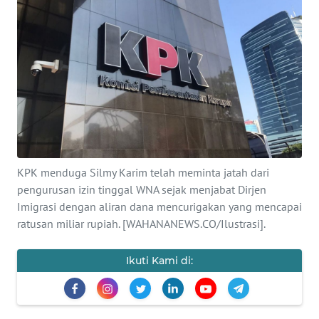
SAINS-TEKNO
KESEHATAN
INTERNASIONAL
SERBA-SERBI
PENDIDIKAN
KPK menduga Silmy Karim telah meminta jatah dari
pengurusan izin tinggal WNA sejak menjabat Dirjen
OLAHRAGA
Imigrasi dengan aliran dana mencurigakan yang mencapai
ratusan miliar rupiah. [WAHANANEWS.CO/Ilustrasi].
OPINI
Ikuti Kami di:
EDITORIAL