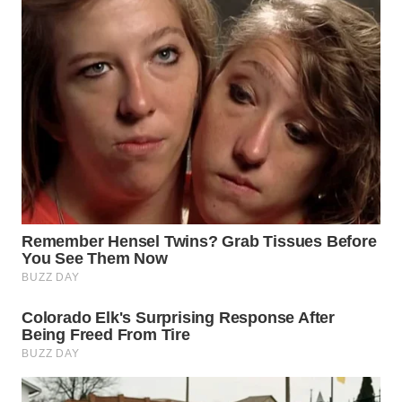
TAPANULI
TENGAH
WN DELI
SERDANG
WN
TEBING
TINGGI
WN
PAKPAK
WN
KARAWANG
WN
BEKASI