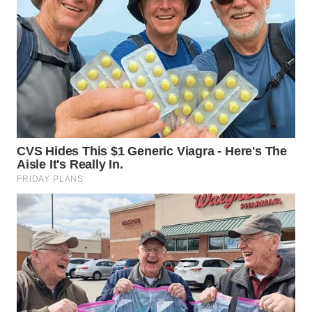
WN
MALUKU
WN
MALUT
WN
DAIRI
WN
DANAU
TOBA
WN
NIAS
WN
LANGKAT