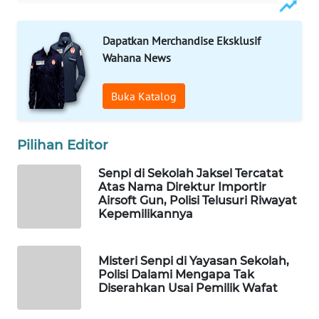
Wahana
Media
Dapatkan Merchandise Eksklusif
Group
Wahana News
WAHANA
NEWS
Buka Katalog
WAHANA
Pilihan Editor
TANI
Senpi di Sekolah Jaksel Tercatat
WAHANA
Atas Nama Direktur Importir
ADVOKAT
Airsoft Gun, Polisi Telusuri Riwayat
Kepemilikannya
WAHANA
INFRASTRUKTUR
Misteri Senpi di Yayasan Sekolah,
Polisi Dalami Mengapa Tak
WAHANA
Diserahkan Usai Pemilik Wafat
KONSUMEN