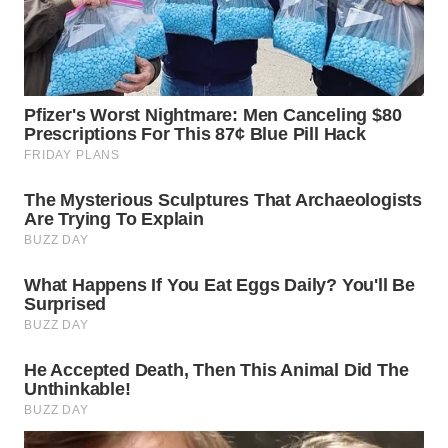
WN
TAPANULI
SELATAN
WN
TANJUNG
LESUNG
WN
KARO
WN
SIMALUNGUN
WN
LABUHANBATU
WN