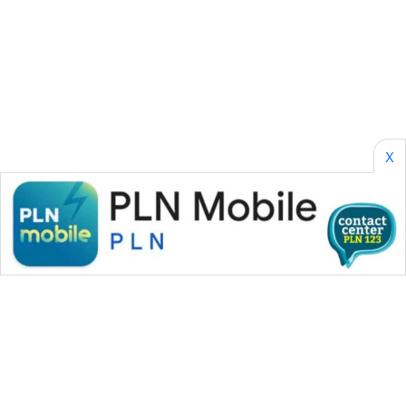
SONYA
ASA
NEWS
X