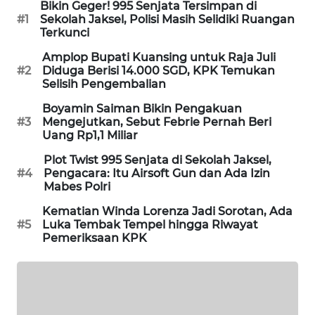
Bikin Geger! 995 Senjata Tersimpan di
WAHANA
#1
Sekolah Jaksel, Polisi Masih Selidiki Ruangan
DESA
Terkunci
WISATA
Amplop Bupati Kuansing untuk Raja Juli
#2
Diduga Berisi 14.000 SGD, KPK Temukan
LAPAK
Selisih Pengembalian
WAHANA
Boyamin Saiman Bikin Pengakuan
#3
Mengejutkan, Sebut Febrie Pernah Beri
Wahana
Uang Rp1,1 Miliar
Network
Plot Twist 995 Senjata di Sekolah Jaksel,
#4
Pengacara: Itu Airsoft Gun dan Ada Izin
KONSUMEN
Mabes Polri
LISTRIK
Kematian Winda Lorenza Jadi Sorotan, Ada
#5
Luka Tembak Tempel hingga Riwayat
MASYARAKAT
Pemeriksaan KPK
KELISTRIKAN
WALINKI
ID