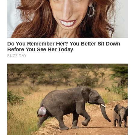
WN
INDRAMAYU
WN
KUNINGAN
WN
MAJALENGKA
WN
SUBANG
WN
SUKABUMI
WN
PURWAKARTA