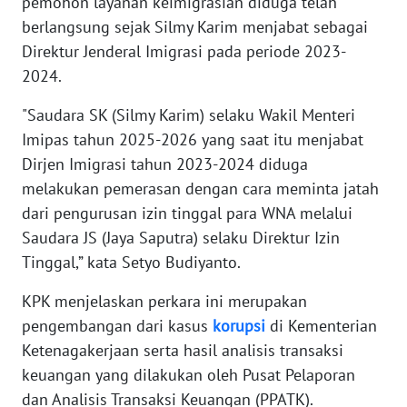
pemohon layanan keimigrasian diduga telah
berlangsung sejak Silmy Karim menjabat sebagai
KARIR
Direktur Jenderal Imigrasi pada periode 2023-
2024.
DISCLAIMER
"Saudara SK (Silmy Karim) selaku Wakil Menteri
Wahana
Imipas tahun 2025-2026 yang saat itu menjabat
News
Dirjen Imigrasi tahun 2023-2024 diduga
Regional
melakukan pemerasan dengan cara meminta jatah
dari pengurusan izin tinggal para WNA melalui
WN
Saudara JS (Jaya Saputra) selaku Direktur Izin
SUMUT
Tinggal,” kata Setyo Budiyanto.
WN
KPK menjelaskan perkara ini merupakan
JAKARTA
pengembangan dari kasus
korupsi
di Kementerian
Ketenagakerjaan serta hasil analisis transaksi
WN
keuangan yang dilakukan oleh Pusat Pelaporan
JABAR
dan Analisis Transaksi Keuangan (PPATK).