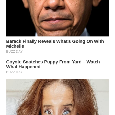
WN
SUMEDANG
WN
CIANJUR
WN
KEPULAUAN
SERIBU
WN
TANGERANG
WN
BINJAI
WN
CIREBON