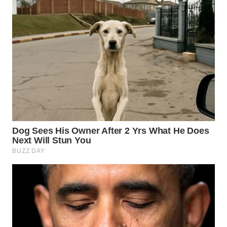
WN
BOGOR
WN
DEPOK
WN
TAPANULI
UTARA
WN
SAMOSIR
WN
PADANG
LAWAS