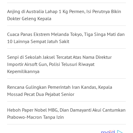
WN
Anjing di Australia Lahap 1 Kg Permen, Isi Perutnya Bikin
NUSANTARA
Dokter Geleng Kepala
WN
Cuaca Panas Ekstrem Melanda Tokyo, Tiga Singa Mati dan
JOGJA
10 Lainnya Sempat Jatuh Sakit
WN
Senpi di Sekolah Jaksel Tercatat Atas Nama Direktur
JATIM
Importir Airsoft Gun, Polisi Telusuri Riwayat
Kepemilikannya
WN
BALI
Rencana Gulingkan Pemerintah Iran Kandas, Kepala
Mossad Pecat Dua Pejabat Senior
WN
KALBAR
Heboh Paper Nobel MBG, Dian Damayanti Akui Cantumkan
Prabowo-Macron Tanpa Izin
WN
KALTENG