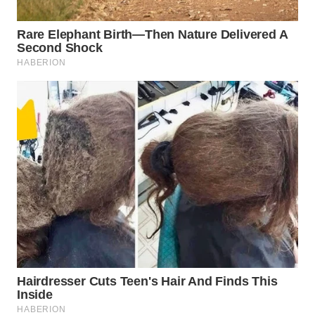
WN
PRIANGAN
TIMUR
WN
SEMARANG
WN
SOLO
WN
BOROBUDUR
WN
MADURA
WN
SURABAYA