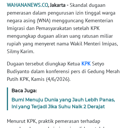
Informasi
WAHANANEWS.CO
, Jakarta -
Skandal dugaan
pemerasan dalam pengurusan izin tinggal warga
INDEKS
negara asing (WNA) mengguncang Kementerian
BERITA
Imigrasi dan Pemasyarakatan setelah KPK
mengungkap dugaan aliran uang ratusan miliar
KONTAK
KAMI
rupiah yang menyeret nama Wakil Menteri Imipas,
Silmy Karim.
INFO
IKLAN
Dugaan tersebut diungkap Ketua
KPK
Setyo
Budiyanto dalam konferensi pers di Gedung Merah
TENTANG
Putih KPK, Kamis (4/6/2026).
KAMI
Baca Juga:
PEDOMAN
Bumi Menuju Dunia yang Jauh Lebih Panas,
MEDIA
Ini yang Terjadi Jika Suhu Naik 2 Derajat
SIBER
Menurut KPK, praktik pemerasan terhadap
REDAKSI