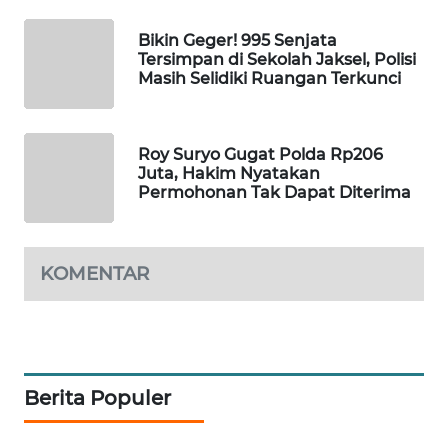
WAHANA
Bikin Geger! 995 Senjata
SPORT
Tersimpan di Sekolah Jaksel, Polisi
Masih Selidiki Ruangan Terkunci
WAHANA
UMKM
Roy Suryo Gugat Polda Rp206
WAHANA
Juta, Hakim Nyatakan
Permohonan Tak Dapat Diterima
SELEB
WAHANA
PERSONA
KOMENTAR
WAHANA
OTOMOTIF
Berita Populer
WAHANA
HEALTH