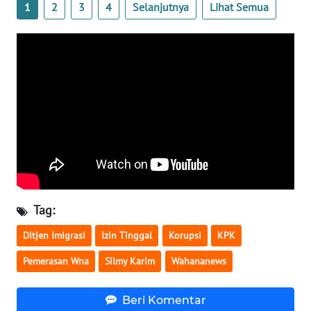
1
2
3
4
Selanjutnya
Lihat Semua
WN
SERAMBI
WN
JAMBI
WN
SULTRA
WN
NTB
Tag:
WN
Ditjen Imigrasi
Izin Tinggal
Korupsi
KPK
SULTENG
Pemerasan Wna
Silmy Karim
Wahananews
WN
SULBAR
Beri Komentar