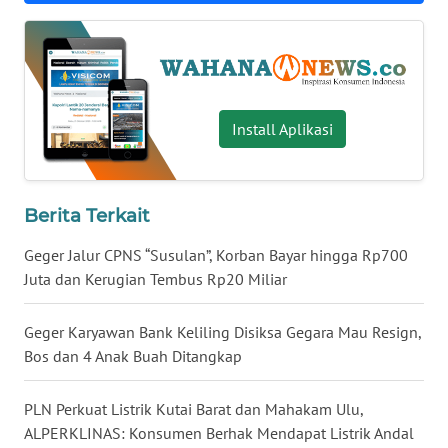
WN
BABEL
WN
SUMBAR
Install Aplikasi
WN
SUMSEL
Berita Terkait
WN
Geger Jalur CPNS “Susulan”, Korban Bayar hingga Rp700
BENGKULU
Juta dan Kerugian Tembus Rp20 Miliar
WN
Geger Karyawan Bank Keliling Disiksa Gegara Mau Resign,
LAMPUNG
Bos dan 4 Anak Buah Ditangkap
WN
PLN Perkuat Listrik Kutai Barat dan Mahakam Ulu,
JATENG
ALPERKLINAS: Konsumen Berhak Mendapat Listrik Andal