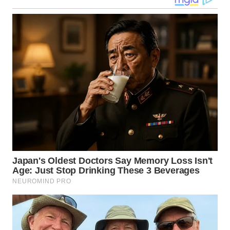
WN
KALTARA
WN
KALSEL
WN
KALTIM
WN
SULSEL
WN
GORONTALO
WN
SULUT