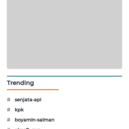
MAWAKA
ID
MARTABAT
NET
PLN
WATCH
MKLI
Trending
LPKKI
#
senjata-api
LKKI
#
kpk
KOPEKLIN
#
boyamin-saiman