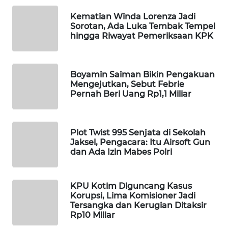
WAHANA
Kematian Winda Lorenza Jadi
LISTRIK
Sorotan, Ada Luka Tembak Tempel
hingga Riwayat Pemeriksaan KPK
WAHANA
TRAVEL
Boyamin Saiman Bikin Pengakuan
Mengejutkan, Sebut Febrie
WAHANA
Pernah Beri Uang Rp1,1 Miliar
TV
WAHANANEWS
Plot Twist 995 Senjata di Sekolah
ID
Jaksel, Pengacara: Itu Airsoft Gun
dan Ada Izin Mabes Polri
WAHANANEWS
CO ID
KPU Kotim Diguncang Kasus
Korupsi, Lima Komisioner Jadi
WAHANANEWS
Tersangka dan Kerugian Ditaksir
NET
Rp10 Miliar