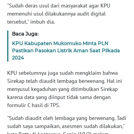
"Sudah deras usul dari masyarakat agar KPU
memenuhi usul dilakukannya audit digital
KARIR
tersebut," imbuh dia.
DISCLAIMER
Baca Juga:
KPU Kabupaten Mukomuko Minta PLN
Wahana
Pastikan Pasokan Listrik Aman Saat Pilkada
News
Regional
2024
KPU sebelumnya juga sudah mengklaim bahwa
WN
SUMUT
Sirekap telah diaudit lembaga berwenang. Hal ini
menyusul kegaduhan yang ditimbulkan Sirekap
WN
karena data yang diinput tidak sama dengan
JAKARTA
formulir C hasil di TPS.
WN
"Sudah diaudit oleh lembaga yang berwenang. Tadi
JABAR
sudah saya sampaikan, asesmen sudah dilakukan,"