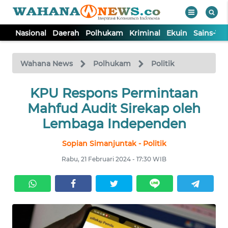
Nasional
Daerah
Polhukam
Kriminal
Ekuin
Sains-Te
WAHANA
Tutup
TV
Wahana News
Polhukam
Politik
NASIONAL
KPU Respons Permintaan
Mahfud Audit Sirekap oleh
DAERAH
Lembaga Independen
Sopian Simanjuntak - Politik
POLHUKAM
Rabu, 21 Februari 2024 - 17:30 WIB
KRIMINAL
EKUIN