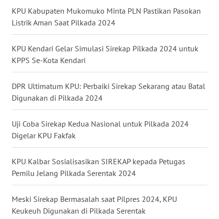
KPU Kabupaten Mukomuko Minta PLN Pastikan Pasokan
WN
Listrik Aman Saat Pilkada 2024
BABEL
KPU Kendari Gelar Simulasi Sirekap Pilkada 2024 untuk
WN
KPPS Se-Kota Kendari
SUMBAR
DPR Ultimatum KPU: Perbaiki Sirekap Sekarang atau Batal
WN
SUMSEL
Digunakan di Pilkada 2024
WN
Uji Coba Sirekap Kedua Nasional untuk Pilkada 2024
BENGKULU
Digelar KPU Fakfak
WN
KPU Kalbar Sosialisasikan SIREKAP kepada Petugas
LAMPUNG
Pemilu Jelang Pilkada Serentak 2024
WN
Meski Sirekap Bermasalah saat Pilpres 2024, KPU
JATENG
Keukeuh Digunakan di Pilkada Serentak