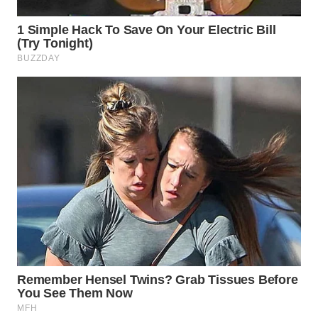
WN
SUMEDANG
WN
CIANJUR
WN
KEPULAUAN
SERIBU
WN
TANGERANG
WN
BINJAI
WN
CIREBON