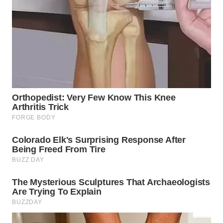
WN
PRIANGAN
TIMUR
WN
SEMARANG
WN
SOLO
WN
BOROBUDUR
WN
MADURA
WN
SURABAYA