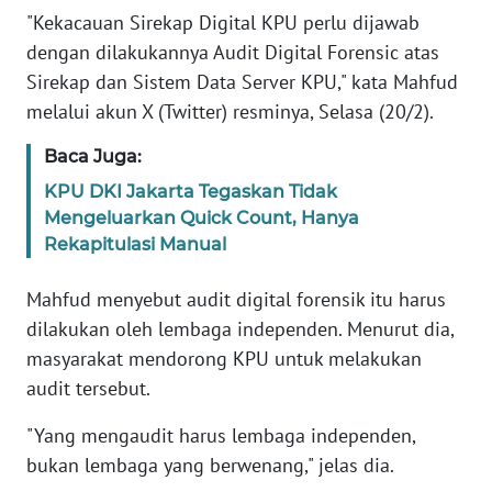
Informasi
"Kekacauan Sirekap Digital KPU perlu dijawab
dengan dilakukannya Audit Digital Forensic atas
INDEKS
BERITA
Sirekap dan Sistem Data Server KPU," kata Mahfud
melalui akun X (Twitter) resminya, Selasa (20/2).
KONTAK
Baca Juga:
KAMI
KPU DKI Jakarta Tegaskan Tidak
Mengeluarkan Quick Count, Hanya
INFO
IKLAN
Rekapitulasi Manual
Mahfud menyebut audit digital forensik itu harus
TENTANG
KAMI
dilakukan oleh lembaga independen. Menurut dia,
masyarakat mendorong KPU untuk melakukan
PEDOMAN
audit tersebut.
MEDIA
SIBER
"Yang mengaudit harus lembaga independen,
bukan lembaga yang berwenang," jelas dia.
REDAKSI