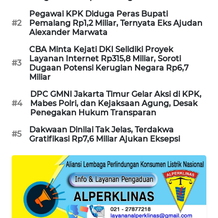
WAHANA
Pegawai KPK Diduga Peras Bupati
DESA
#2
Pemalang Rp1,2 Miliar, Ternyata Eks Ajudan
WISATA
Alexander Marwata
CBA Minta Kejati DKI Selidiki Proyek
LAPAK
Layanan Internet Rp315,8 Miliar, Soroti
#3
WAHANA
Dugaan Potensi Kerugian Negara Rp6,7
Miliar
Wahana
DPC GMNI Jakarta Timur Gelar Aksi di KPK,
Network
#4
Mabes Polri, dan Kejaksaan Agung, Desak
Penegakan Hukum Transparan
KONSUMEN
Dakwaan Dinilai Tak Jelas, Terdakwa
#5
LISTRIK
Gratifikasi Rp7,6 Miliar Ajukan Eksepsi
MASYARAKAT
KELISTRIKAN
WALINKI
ID