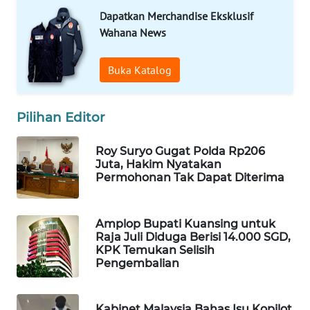
Dapatkan Merchandise Eksklusif
Wahana
Media
Wahana News
Group
Buka Katalog
WAHANA
NEWS
Pilihan Editor
WAHANA
TANI
Roy Suryo Gugat Polda Rp206
Juta, Hakim Nyatakan
WAHANA
Permohonan Tak Dapat Diterima
ADVOKAT
Amplop Bupati Kuansing untuk
WAHANA
Raja Juli Diduga Berisi 14.000 SGD,
INFRASTRUKTUR
KPK Temukan Selisih
Pengembalian
WAHANA
KONSUMEN
Kabinet Malaysia Bahas Isu Kopilot