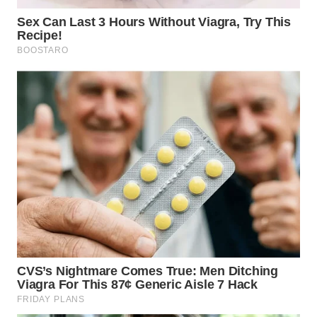
WN
KALTARA
WN
KALSEL
WN
KALTIM
WN
SULSEL
WN
GORONTALO
WN
SULUT