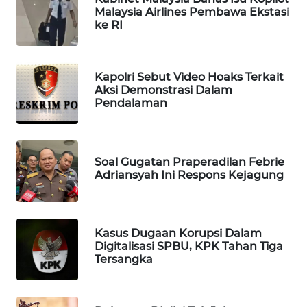
Malaysia Airlines Pembawa Ekstasi
WAHANA
ke RI
LISTRIK
WAHANA
Kapolri Sebut Video Hoaks Terkait
TRAVEL
Aksi Demonstrasi Dalam
Pendalaman
WAHANA
TV
Soal Gugatan Praperadilan Febrie
WAHANANEWS
Adriansyah Ini Respons Kejagung
ID
WAHANANEWS
Kasus Dugaan Korupsi Dalam
CO ID
Digitalisasi SPBU, KPK Tahan Tiga
Tersangka
WAHANANEWS
NET