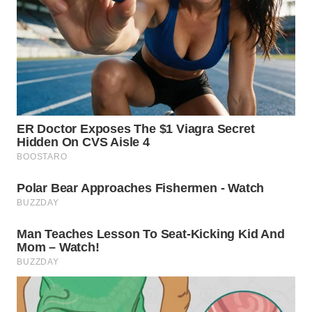
WN
TAPANULI
SELATAN
WN
TANJUNG
LESUNG
WN
KARO
WN
SIMALUNGUN
WN
LABUHANBATU
WN