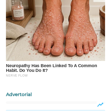
WN
NATUNA
WN
BINTAN
WN
MANDALIKA
WN
LIKUPANG
WN
LABUANBAJO
Advertorial
WN
BORNEO