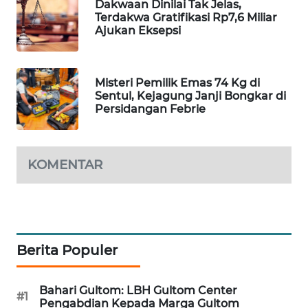
Dakwaan Dinilai Tak Jelas,
WAHANA
Terdakwa Gratifikasi Rp7,6 Miliar
Ajukan Eksepsi
SPORT
WAHANA
UMKM
Misteri Pemilik Emas 74 Kg di
Sentul, Kejagung Janji Bongkar di
Persidangan Febrie
WAHANA
SELEB
KOMENTAR
WAHANA
PERSONA
WAHANA
OTOMOTIF
Berita Populer
WAHANA
HEALTH
Bahari Gultom: LBH Gultom Center
#1
Pengabdian Kepada Marga Gultom