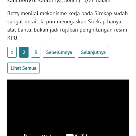
kata Betty di kantornya, Senin (19/2) malam.
WN
BANTEN
Betty menilai mekanisme kerja pada Sirekap sudah
sangat detail. Ia pun menegaskan Sirekap hanya
WN
alat bantu, bukan jadi rujukan penghitungan resmi
NTT
KPU.
WN
1
2
3
Sebelumnya
Selanjutnya
KEPRI
Lihat Semua
WN
PAPUA
WN
PAPUA
BARAT
WN
RIAU