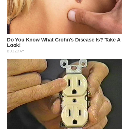
WN
BOGOR
WN
DEPOK
WN
TAPANULI
UTARA
WN
SAMOSIR
WN
PADANG
LAWAS