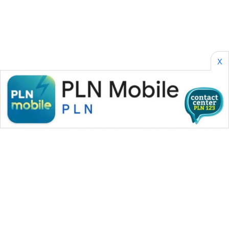
SONYA
ASA
NEWS
X