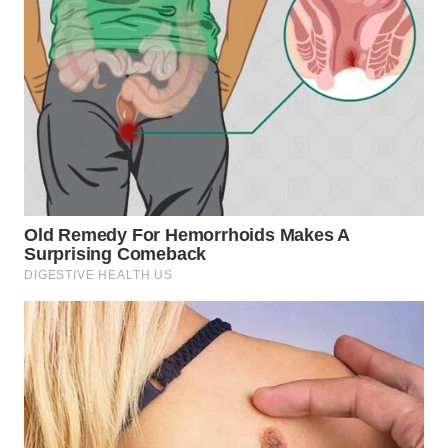
TAPANULI
TENGAH
WN DELI
SERDANG
WN
TEBING
TINGGI
WN
PAKPAK
WN
KARAWANG
WN
BEKASI