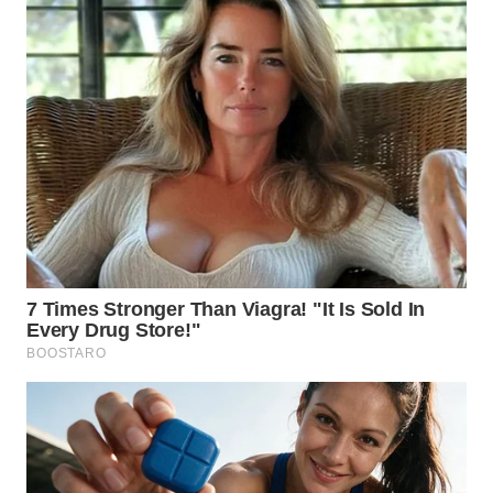
WN
MALUKU
WN
MALUT
WN
DAIRI
WN
DANAU
TOBA
WN
NIAS
WN
LANGKAT