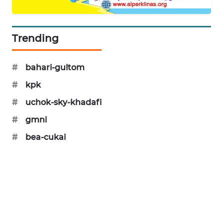
MAWAKA
ID
Trending
MARTABAT
NET
#
bahari-gultom
#
kpk
PLN
WATCH
#
uchok-sky-khadafi
#
gmni
MKLI
#
bea-cukai
LPKKI
LKKI
KOPEKLIN