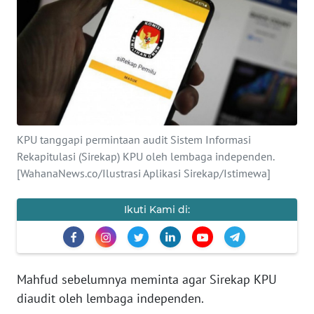
SAINS-TEKNO
KESEHATAN
INTERNASIONAL
SERBA-SERBI
KPU tanggapi permintaan audit Sistem Informasi
Rekapitulasi (Sirekap) KPU oleh lembaga independen.
PENDIDIKAN
[WahanaNews.co/Ilustrasi Aplikasi Sirekap/Istimewa]
OLAHRAGA
Ikuti Kami di:
OPINI
Mahfud sebelumnya meminta agar Sirekap KPU
EDITORIAL
diaudit oleh lembaga independen.