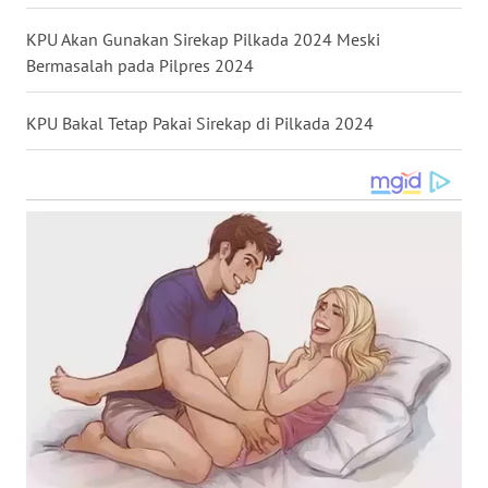
WN
KPU Akan Gunakan Sirekap Pilkada 2024 Meski
NUSANTARA
Bermasalah pada Pilpres 2024
WN
KPU Bakal Tetap Pakai Sirekap di Pilkada 2024
JOGJA
WN
JATIM
WN
BALI
WN
KALBAR
WN
KALTENG