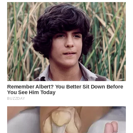
WN
INDRAMAYU
WN
KUNINGAN
WN
MAJALENGKA
WN
SUBANG
WN
SUKABUMI
WN
PURWAKARTA