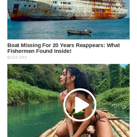
WN
NATUNA
WN
BINTAN
WN
MANDALIKA
WN
LIKUPANG
WN
LABUANBAJO
WN
BORNEO