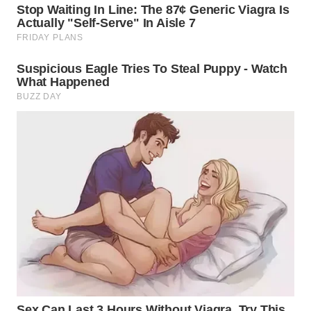
WN
KALTARA
WN
KALSEL
WN
KALTIM
WN
SULSEL
WN
GORONTALO
WN
SULUT