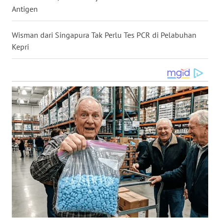
Antigen
WN
NUSANTARA
Wisman dari Singapura Tak Perlu Tes PCR di Pelabuhan
Kepri
WN
JOGJA
WN
JATIM
WN
BALI
WN
KALBAR
WN
KALTENG