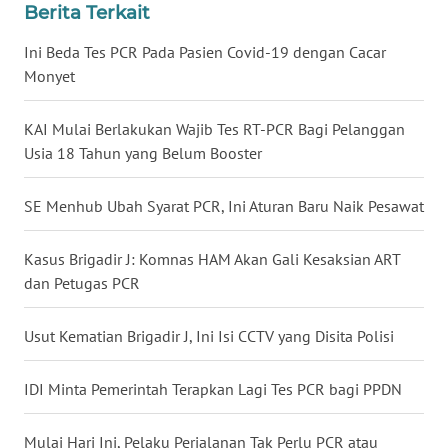
Berita Terkait
WN
BABEL
Ini Beda Tes PCR Pada Pasien Covid-19 dengan Cacar
Monyet
WN
SUMBAR
KAI Mulai Berlakukan Wajib Tes RT-PCR Bagi Pelanggan
Usia 18 Tahun yang Belum Booster
WN
SUMSEL
SE Menhub Ubah Syarat PCR, Ini Aturan Baru Naik Pesawat
WN
Kasus Brigadir J: Komnas HAM Akan Gali Kesaksian ART
BENGKULU
dan Petugas PCR
WN
Usut Kematian Brigadir J, Ini Isi CCTV yang Disita Polisi
LAMPUNG
IDI Minta Pemerintah Terapkan Lagi Tes PCR bagi PPDN
WN
JATENG
Mulai Hari Ini, Pelaku Perjalanan Tak Perlu PCR atau