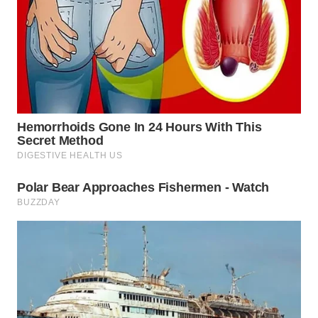
WN
PRIANGAN
TIMUR
WN
SEMARANG
WN
SOLO
WN
BOROBUDUR
WN
MADURA
WN
SURABAYA