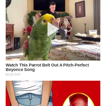
WN
INDRAMAYU
WN
KUNINGAN
WN
MAJALENGKA
WN
SUBANG
WN
SUKABUMI
WN
PURWAKARTA