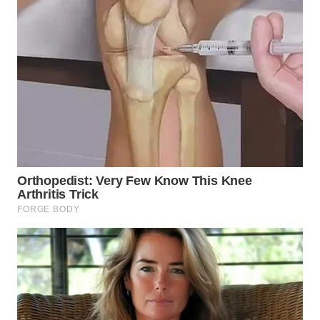
WN
TAPANULI
SELATAN
WN
TANJUNG
LESUNG
WN
KARO
WN
SIMALUNGUN
WN
LABUHANBATU
WN