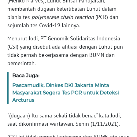
(Menko Marves), Luhut Binsar Pandjaitan,
Informasi
membantah dugaan keterlibatan Luhut dalam
INDEKS
bisnis tes
polymerase chain reaction
(PCR) dan
BERITA
sejumlah tes Covid-19 lainnya.
Menurut Jodi, PT Genomik Solidaritas Indonesia
KONTAK
KAMI
(GSI) yang disebut ada afiliasi dengan Luhut pun
tidak pernah bekerjasama dengan BUMN dan
INFO
pemerintah.
IKLAN
Baca Juga:
TENTANG
Pascamudik, Dinkes DKI Jakarta Minta
KAMI
Masyarakat Segera Tes PCR untuk Deteksi
Arcturus
PEDOMAN
MEDIA
"(dugaan) Itu sama sekali tidak benar," kata Jodi,
SIBER
saat dikonfirmasi wartawan, Senin (1/11/2021).
REDAKSI
"GSI ini tidak pernah kerjasama dgn BUMN ataupun