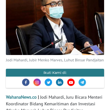
SAINS-TEKNO
KESEHATAN
INTERNASIONAL
SERBA-SERBI
PENDIDIKAN
Jodi Mahardi, Jubir Menko Marves, Luhut Binsar Pandjaitan
OLAHRAGA
Ikuti Kami di:
OPINI
WahanaNews.co
|
Jodi Mahardi, Juru Bicara Menteri
EDITORIAL
Koordinator Bidang Kemaritiman dan Investasi