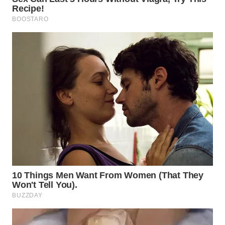
WN
MALUKU
WN
MALUT
WN
DAIRI
WN
DANAU
TOBA
WN
NIAS
WN
LANGKAT