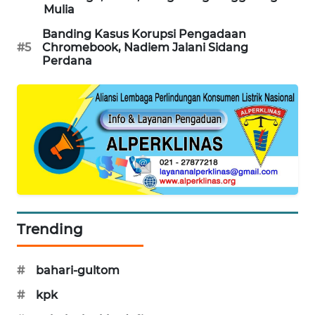
Mulia
MAWAKA
Banding Kasus Korupsi Pengadaan
ID
#5
Chromebook, Nadiem Jalani Sidang
Perdana
MARTABAT
NET
PLN
WATCH
MKLI
LPKKI
Trending
LKKI
#
bahari-gultom
KOPEKLIN
#
kpk