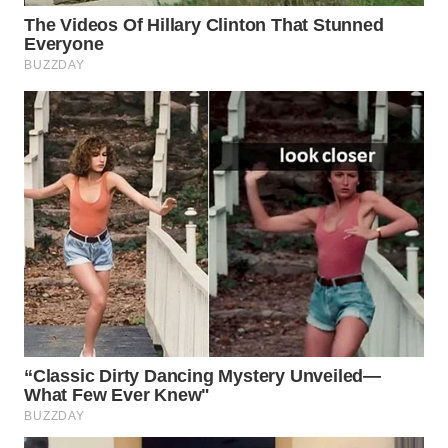
WN
SUMEDANG
WN
CIANJUR
WN
KEPULAUAN
SERIBU
WN
TANGERANG
WN
BINJAI
WN
CIREBON