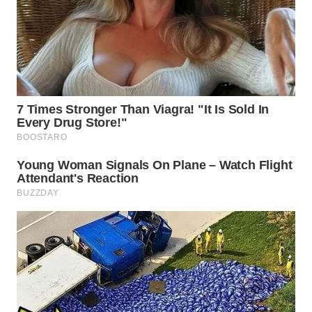
TAPANULI
TENGAH
WN DELI
SERDANG
WN
TEBING
TINGGI
WN
PAKPAK
WN
KARAWANG
WN
BEKASI