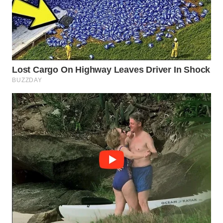
WN
BOGOR
WN
DEPOK
WN
TAPANULI
UTARA
WN
SAMOSIR
WN
PADANG
LAWAS