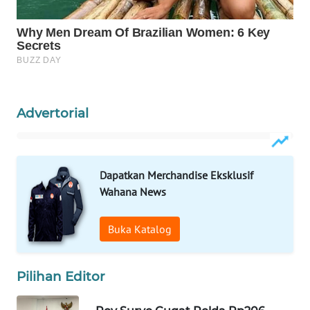
Wahana
Media
Group
WAHANA
NEWS
Advertorial
WAHANA
TANI
Dapatkan Merchandise Eksklusif
WAHANA
ADVOKAT
Wahana News
WAHANA
Buka Katalog
INFRASTRUKTUR
Pilihan Editor
WAHANA
KONSUMEN