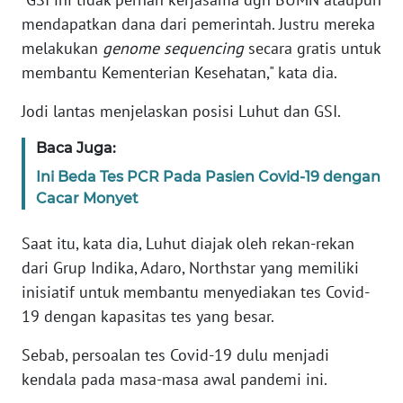
mendapatkan dana dari pemerintah. Justru mereka
KARIR
melakukan
genome sequencing
secara gratis untuk
membantu Kementerian Kesehatan," kata dia.
DISCLAIMER
Jodi lantas menjelaskan posisi Luhut dan GSI.
Wahana
Baca Juga:
News
Regional
Ini Beda Tes PCR Pada Pasien Covid-19 dengan
Cacar Monyet
WN
SUMUT
Saat itu, kata dia, Luhut diajak oleh rekan-rekan
dari Grup Indika, Adaro, Northstar yang memiliki
WN
inisiatif untuk membantu menyediakan tes Covid-
JAKARTA
19 dengan kapasitas tes yang besar.
WN
Sebab, persoalan tes Covid-19 dulu menjadi
JABAR
kendala pada masa-masa awal pandemi ini.