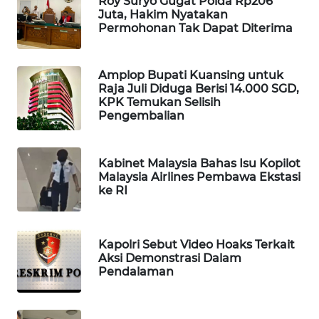
Roy Suryo Gugat Polda Rp206
Juta, Hakim Nyatakan
WAHANA
Permohonan Tak Dapat Diterima
LISTRIK
WAHANA
Amplop Bupati Kuansing untuk
TRAVEL
Raja Juli Diduga Berisi 14.000 SGD,
KPK Temukan Selisih
Pengembalian
WAHANA
TV
Kabinet Malaysia Bahas Isu Kopilot
Malaysia Airlines Pembawa Ekstasi
WAHANANEWS
ke RI
ID
WAHANANEWS
Kapolri Sebut Video Hoaks Terkait
CO ID
Aksi Demonstrasi Dalam
Pendalaman
WAHANANEWS
NET