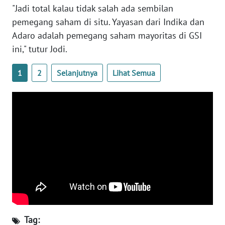
"Jadi total kalau tidak salah ada sembilan
WN
BANTEN
pemegang saham di situ. Yayasan dari Indika dan
Adaro adalah pemegang saham mayoritas di GSI
WN
ini," tutur Jodi.
NTT
1
2
Selanjutnya
Lihat Semua
WN
KEPRI
WN
PAPUA
WN
PAPUA
BARAT
WN
RIAU
Tag: