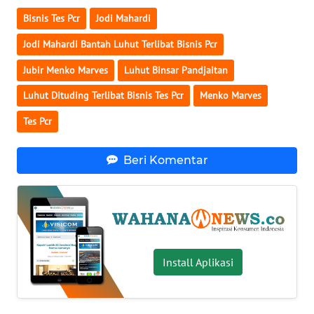
Bisnis Tes Pcr
Jodi Mahardi
WN
SERAMBI
Jodi Mahardi Bantah Luhut Terlibat Bisnis Pcr
Jubir Menko Marves
Luhut Binsar Pandjaitan
WN
JAMBI
Luhut Dituding Terlibat Bisnis Tes Pcr
Menko Marves
Tes Pcr
WN
SULTRA
Beri Komentar
WN
NTB
WN
SULTENG
Install Aplikasi
WN
SULBAR