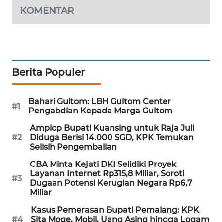
KOMENTAR
WAHANA
DESA
WISATA
LAPAK
WAHANA
Berita Populer
Wahana
Bahari Gultom: LBH Gultom Center
Network
#1
Pengabdian Kepada Marga Gultom
Amplop Bupati Kuansing untuk Raja Juli
KONSUMEN
#2
Diduga Berisi 14.000 SGD, KPK Temukan
LISTRIK
Selisih Pengembalian
CBA Minta Kejati DKI Selidiki Proyek
MASYARAKAT
Layanan Internet Rp315,8 Miliar, Soroti
KELISTRIKAN
#3
Dugaan Potensi Kerugian Negara Rp6,7
Miliar
WALINKI
Kasus Pemerasan Bupati Pemalang: KPK
ID
#4
Sita Moge, Mobil, Uang Asing hingga Logam