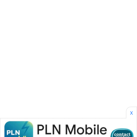
SONYA
ASA
NEWS
X