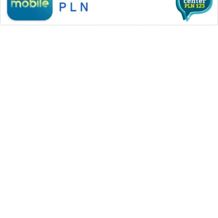
WAHANA MEDIA GROUP
|
|
|
WAHANA NEWS co
WAHANA TANI
WAHANA ADVOKAT
|
|
WAHANA INFRASTRUKTUR
WAHANA KONSUMEN
|
|
|
WAHANA LISTRIK
WAHANA TRAVEL
WAHANA TV
|
|
|
WAHANANEWS id
WAHANANEWS CO ID
WAHANANEWS NET
|
|
|
WAHANA SPORT ID
Wahana UMKM
Wahana Seleb
|
|
|
Wahana Persona
Wahana Otomotif
Wahana Health