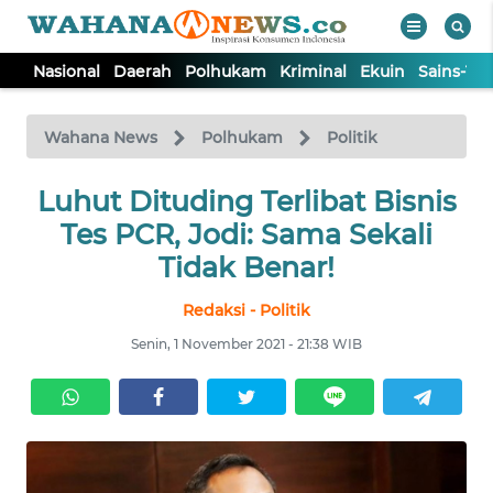
Nasional
Daerah
Polhukam
Kriminal
Ekuin
Sains-Te
WAHANA
Tutup
TV
Wahana News
Polhukam
Politik
NASIONAL
Luhut Dituding Terlibat Bisnis
Tes PCR, Jodi: Sama Sekali
DAERAH
Tidak Benar!
Redaksi - Politik
POLHUKAM
Senin, 1 November 2021 - 21:38 WIB
KRIMINAL
EKUIN