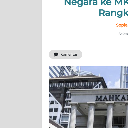
Negara ke MK
INDEKS
BERITA
Rangk
KONTAK
Sopia
KAMI
Selas
INFO
IKLAN
Komentar
TENTANG
KAMI
PEDOMAN
MEDIA
SIBER
REDAKSI