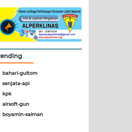
rending
bahari-gultom
senjata-api
kpk
airsoft-gun
boyamin-saiman