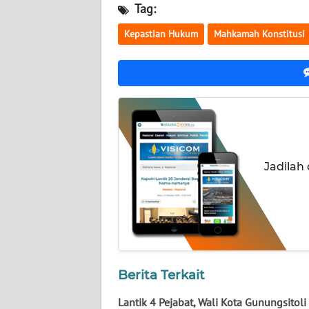
NUSANTARA
Tag:
Kepastian Hukum
Mahkamah Konstitusi
WN
JOGJA
WN
JATIM
WN
BALI
Jadilah
WN
KALBAR
WN
KALTENG
Berita Terkait
WN
Lantik 4 Pejabat, Wali Kota Gunungsitoli