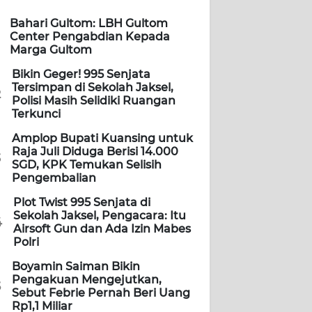
Bahari Gultom: LBH Gultom
Center Pengabdian Kepada
Marga Gultom
Bikin Geger! 995 Senjata
Tersimpan di Sekolah Jaksel,
2
Polisi Masih Selidiki Ruangan
Terkunci
Amplop Bupati Kuansing untuk
Raja Juli Diduga Berisi 14.000
3
SGD, KPK Temukan Selisih
Pengembalian
Plot Twist 995 Senjata di
Sekolah Jaksel, Pengacara: Itu
4
Airsoft Gun dan Ada Izin Mabes
Polri
Boyamin Saiman Bikin
Pengakuan Mengejutkan,
5
Sebut Febrie Pernah Beri Uang
Rp1,1 Miliar