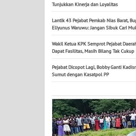
KALTARA
Tunjukkan Kinerja dan Loyalitas
WN
Lantik 43 Pejabat Pemkab Nias Barat, Bu
KALSEL
Eliyunus Waruwu: Jangan Sibuk Cari Mu
WN
Wakil Ketua KPK Semprot Pejabat Daera
KALTIM
Dapat Fasilitas, Masih Bilang Tak Cukup
WN
Pejabat Dicopot Lagi, Bobby Ganti Kadis
SULSEL
Sumut dengan Kasatpol PP
WN
GORONTALO
WN
SULUT
WN
MALUKU