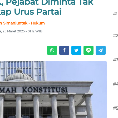
, Pejabat Diminta Tak
ap Urus Partai
#1
n Simanjuntak - Hukum
a, 25 Maret 2025 - 01:12 WIB
#
#
#
#