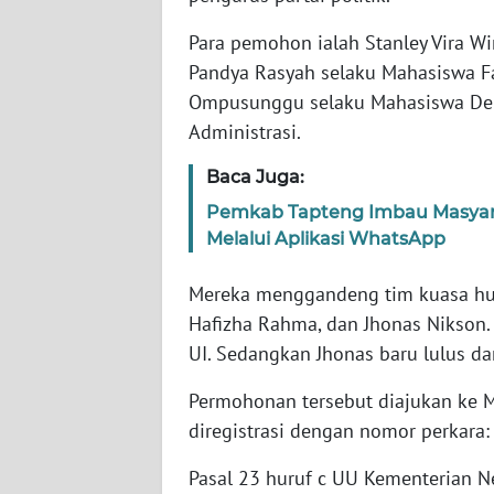
Para pemohon ialah Stanley Vira Wi
WN
Pandya Rasyah selaku Mahasiswa Fa
NTT
Ompusunggu selaku Mahasiswa Depa
Administrasi.
WN
KEPRI
Baca Juga:
Pemkab Tapteng Imbau Masyar
WN
Melalui Aplikasi WhatsApp
PAPUA
Mereka menggandeng tim kuasa huku
WN
Hafizha Rahma, dan Jhonas Nikson.
PAPUA
BARAT
UI. Sedangkan Jhonas baru lulus dar
Permohonan tersebut diajukan ke M
WN
diregistrasi dengan nomor perkara:
RIAU
Pasal 23 huruf c UU Kementerian N
WN