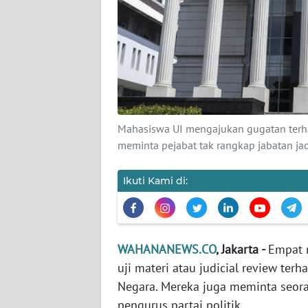
KARIR
DISCLAIMER
Wahana
News
Regional
Mahasiswa UI mengajukan gugatan terha
WN
meminta pejabat tak rangkap jabatan ja
SUMUT
Ikuti Kami di:
WN
JAKARTA
WN
WAHANANEWS.CO
, Jakarta -
Empat 
JABAR
uji materi atau judicial review te
Negara. Mereka juga meminta seora
WN
pengurus partai politik.
BANTEN