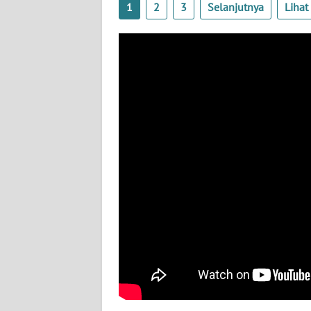
1
2
3
Selanjutnya
Liha
BABEL
WN
SUMBAR
WN
SUMSEL
WN
BENGKULU
WN
LAMPUNG
WN
JATENG
WN