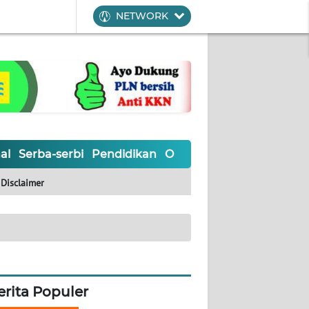
NETWORK
al
Serba-serbi
Pendidikan
Olahraga
Opini
Editoria
Disclaimer
erita Populer