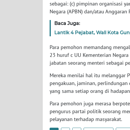
sebagai: (c) pimpinan organisasi y
SERAMBI
Negara (APBN) dan/atau Anggaran 
WN
Baca Juga:
JAMBI
Lantik 4 Pejabat, Wali Kota Gun
WN
Para pemohon memandang mengalami
SULTRA
23 huruf c UU Kementerian Negara 
jabatan seorang menteri sebagai pen
WN
NTB
Mereka menilai hal itu melanggar 
pengakuan, jaminan, perlindungan 
WN
SULTENG
yang sama setiap orang di hadapa
Para pemohon juga merasa berpoten
WN
pengurus partai politik seorang m
SULBAR
pelayanan terhadap masyarakat.
WN