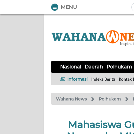
MENU
WAHANA
Tutup
TV
NASIONAL
DAERAH
POLHUKAM
KRIMINAL
EKUIN
SAINS-
KESEHATAN
INTERNASIONAL
Nasional
Daerah
Polhukam
TEKNO
Informasi
Indeks Berita
Kontak 
SERBA-
PENDIDIKAN
OLAHRAGA
OPINI
SERBI
Wahana News
Polhukam
EDITORIAL
Mahasiswa G
Informasi