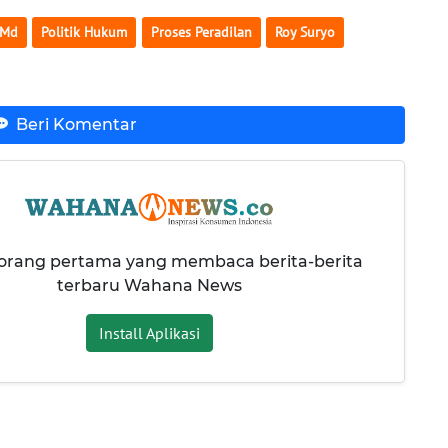
 Md
Politik Hukum
Proses Peradilan
Roy Suryo
Beri Komentar
 orang pertama yang membaca berita-berita
terbaru Wahana News
Install Aplikasi