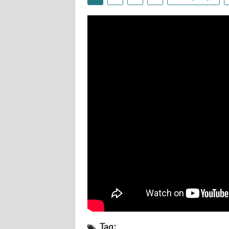
BABEL
WN
SUMBAR
WN
SUMSEL
WN
BENGKULU
WN
LAMPUNG
WN
JATENG
WN
Tag: