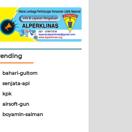
rending
bahari-gultom
senjata-api
kpk
airsoft-gun
boyamin-saiman