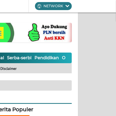
NETWORK
al
Serba-serbi
Pendidikan
Olahraga
Opini
Editoria
Disclaimer
erita Populer