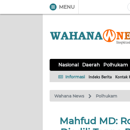
MENU
WAHANA
Tutup
TV
NASIONAL
DAERAH
POLHUKAM
KRIMINAL
EKUIN
SAINS-
KESEHATAN
INTERNASIONAL
Nasional
Daerah
Polhukam
TEKNO
Informasi
Indeks Berita
Kontak 
SERBA-
PENDIDIKAN
OLAHRAGA
OPINI
SERBI
Wahana News
Polhukam
EDITORIAL
Mahfud MD: Ro
Informasi