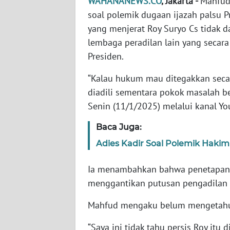
WAHANANEWS.CO
, Jakarta -
Mahfud
soal polemik dugaan ijazah palsu 
WN
yang menjerat Roy Suryo Cs tidak 
NTT
lembaga peradilan lain yang seca
Presiden.
WN
KEPRI
“Kalau hukum mau ditegakkan secara
diadili sementara pokok masalah b
WN
Senin (11/1/2025) melalui kanal Y
PAPUA
Baca Juga:
WN
Adies Kadir Soal Polemik Haki
PAPUA
BARAT
Ia menambahkan bahwa penetapan de
menggantikan putusan pengadilan t
WN
RIAU
Mahfud mengaku belum mengetahui 
“Saya ini tidak tahu persis Roy itu 
WN