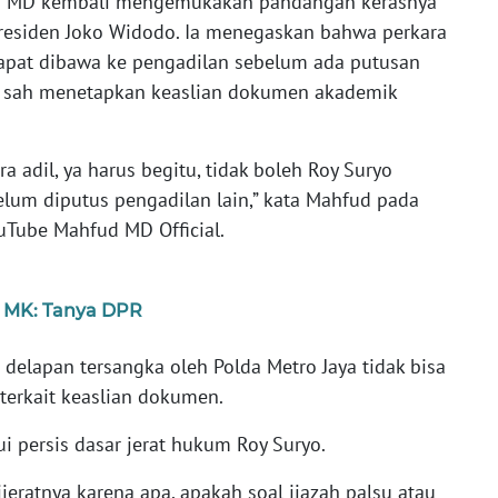
 MD kembali mengemukakan pandangan kerasnya
Presiden Joko Widodo. Ia menegaskan bahwa perkara
dapat dibawa ke pengadilan sebelum ada putusan
ra sah menetapkan keaslian dokumen akademik
 adil, ya harus begitu, tidak boleh Roy Suryo
elum diputus pengadilan lain,” kata Mahfud pada
ouTube Mahfud MD Official.
m MK: Tanya DPR
lapan tersangka oleh Polda Metro Jaya tidak bisa
erkait keaslian dokumen.
persis dasar jerat hukum Roy Suryo.
dijeratnya karena apa, apakah soal ijazah palsu atau