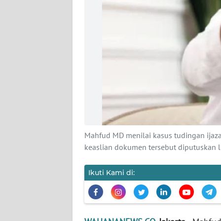
KARIR
DISCLAIMER
Wahana
News
Regional
WN
SUMUT
Mahfud MD menilai kasus tudingan ijaz
WN
JAKARTA
keaslian dokumen tersebut diputuskan 
WN
Ikuti Kami di:
JABAR
WN
BANTEN