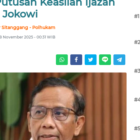
Putusan Keaslian Ijazah
Jokowi
#1
 Sitanggang - Polhukam
 18 November 2025 - 00:31 WIB
#
#
#
#