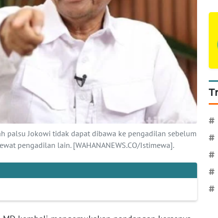
T
#
ah palsu Jokowi tidak dapat dibawa ke pengadilan sebelum
#
lewat pengadilan lain. [WAHANANEWS.CO/Istimewa].
#
#
#