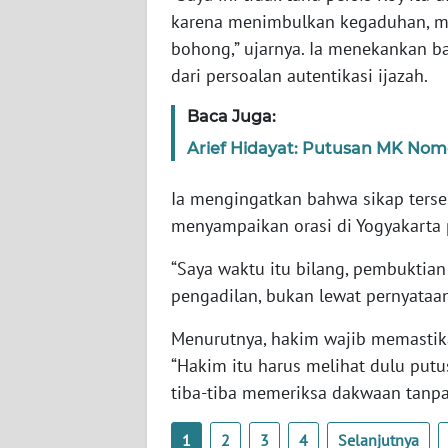
SERAMBI
karena menimbulkan kegaduhan, me
bohong,” ujarnya. Ia menekankan b
WN
dari persoalan autentikasi ijazah.
JAMBI
Baca Juga:
WN
Arief Hidayat: Putusan MK Nomor
SULTRA
Ia mengingatkan bahwa sikap terse
WN
menyampaikan orasi di Yogyakarta 
NTB
“Saya waktu itu bilang, pembuktian 
WN
pengadilan, bukan lewat pernyataan 
SULTENG
Menurutnya, hakim wajib memastik
WN
“Hakim itu harus melihat dulu putu
SULBAR
tiba-tiba memeriksa dakwaan tanpa
WN
1
2
3
4
Selanjutnya