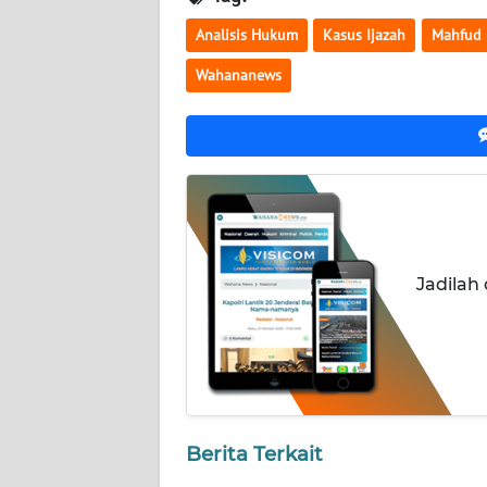
NUSANTARA
Analisis Hukum
Kasus Ijazah
Mahfud
WN
Wahananews
JOGJA
WN
JATIM
WN
BALI
Jadilah
WN
KALBAR
WN
KALTENG
Berita Terkait
WN