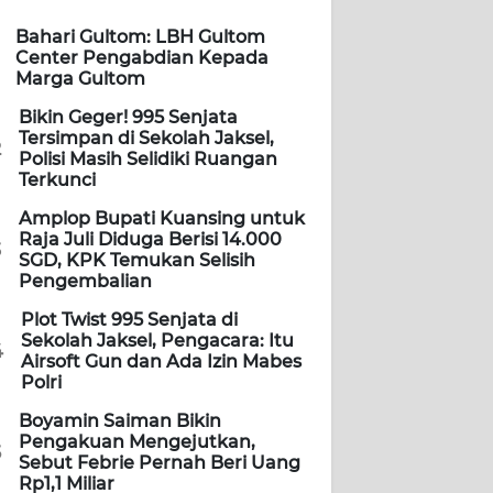
Bahari Gultom: LBH Gultom
Center Pengabdian Kepada
Marga Gultom
Bikin Geger! 995 Senjata
Tersimpan di Sekolah Jaksel,
2
Polisi Masih Selidiki Ruangan
Terkunci
Amplop Bupati Kuansing untuk
Raja Juli Diduga Berisi 14.000
3
SGD, KPK Temukan Selisih
Pengembalian
Plot Twist 995 Senjata di
Sekolah Jaksel, Pengacara: Itu
4
Airsoft Gun dan Ada Izin Mabes
Polri
Boyamin Saiman Bikin
Pengakuan Mengejutkan,
5
Sebut Febrie Pernah Beri Uang
Rp1,1 Miliar