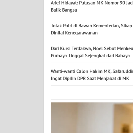
KALTARA
Arief Hidayat: Putusan MK Nomor 90 Jadi
Balik Bangsa
WN
KALSEL
Tolak Polri di Bawah Kementerian, Sikap
Dinilai Kenegarawanan
WN
KALTIM
Dari Kursi Terdakwa, Noel Sebut Menke
Purbaya Tinggal Sejengkal dari Bahaya
WN
SULSEL
Wanti-wanti Calon Hakim MK, Safaruddi
Ingat Dipilih DPR Saat Menjabat di MK
WN
GORONTALO
WN
SULUT
WN
MALUKU