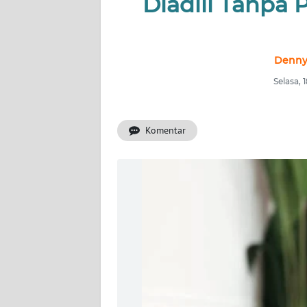
Diadili Tanpa 
INDEKS
BERITA
KONTAK
Denny
KAMI
Selasa,
INFO
IKLAN
Komentar
TENTANG
KAMI
PEDOMAN
MEDIA
SIBER
REDAKSI