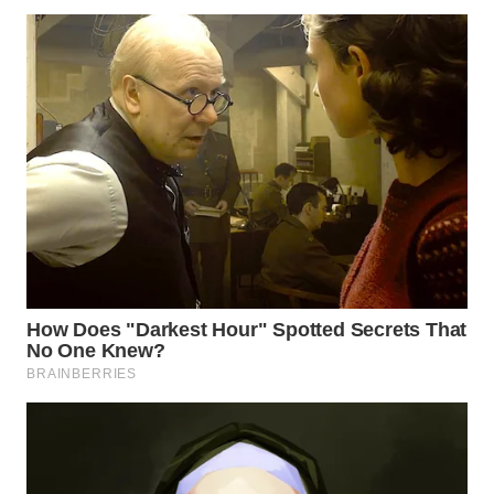
WN
MALUKU
WN
MALUT
WN
DAIRI
WN
DANAU
TOBA
WN
NIAS
WN
LANGKAT