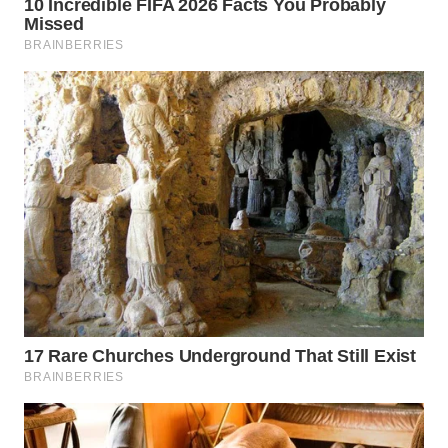
WN
BOGOR
WN
DEPOK
WN
TAPANULI
UTARA
WN
SAMOSIR
WN
PADANG
LAWAS