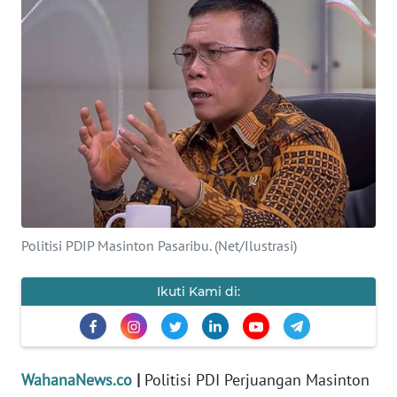
SAINS-TEKNO
KESEHATAN
INTERNASIONAL
SERBA-SERBI
PENDIDIKAN
Politisi PDIP Masinton Pasaribu. (Net/Ilustrasi)
OLAHRAGA
Ikuti Kami di:
OPINI
EDITORIAL
WahanaNews.co
|
Politisi PDI Perjuangan Masinton