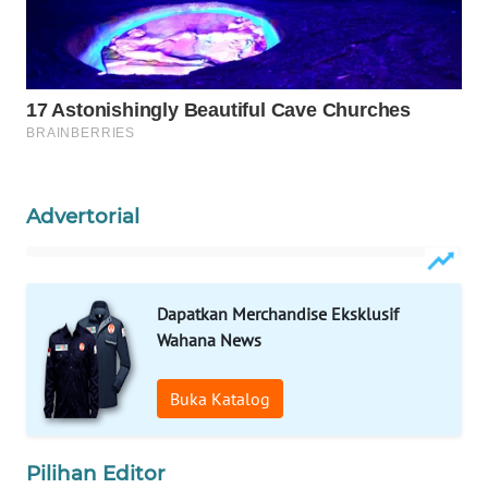
WAHANA
LISTRIK
WAHANA
TRAVEL
WAHANA
Advertorial
TV
WAHANANEWS
ID
Dapatkan Merchandise Eksklusif
Wahana News
WAHANANEWS
CO ID
Buka Katalog
WAHANANEWS
NET
Pilihan Editor