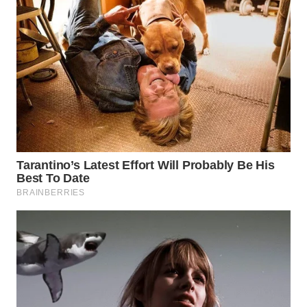
WN
SUMEDANG
WN
CIANJUR
WN
KEPULAUAN
SERIBU
WN
TANGERANG
WN
BINJAI
WN
CIREBON