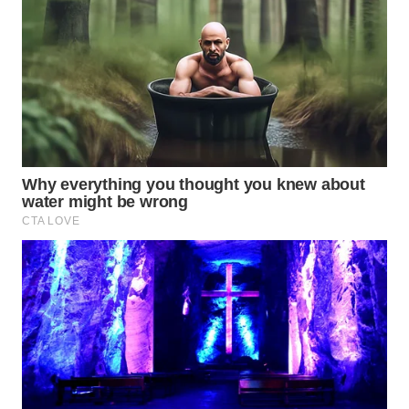
Wahana
Media
Group
WAHANA
NEWS
WAHANA
TANI
WAHANA
ADVOKAT
WAHANA
INFRASTRUKTUR
WAHANA
KONSUMEN