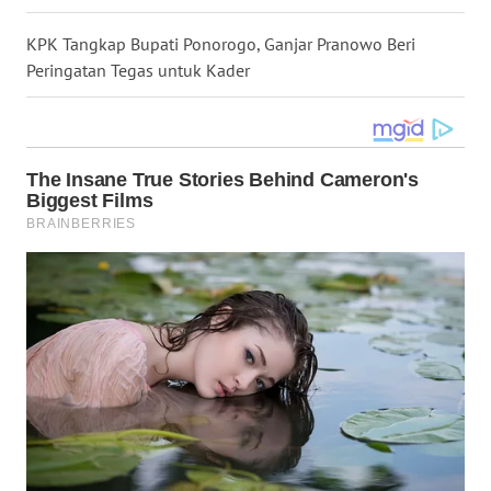
WN
KPK Tangkap Bupati Ponorogo, Ganjar Pranowo Beri
NUSANTARA
Peringatan Tegas untuk Kader
WN
JOGJA
WN
JATIM
WN
BALI
WN
KALBAR
WN
KALTENG