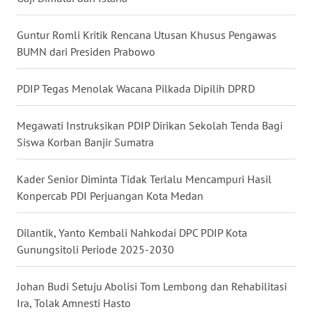
WN
Guntur Romli Kritik Rencana Utusan Khusus Pengawas
BABEL
BUMN dari Presiden Prabowo
WN
SUMBAR
PDIP Tegas Menolak Wacana Pilkada Dipilih DPRD
WN
Megawati Instruksikan PDIP Dirikan Sekolah Tenda Bagi
SUMSEL
Siswa Korban Banjir Sumatra
WN
Kader Senior Diminta Tidak Terlalu Mencampuri Hasil
BENGKULU
Konpercab PDI Perjuangan Kota Medan
WN
Dilantik, Yanto Kembali Nahkodai DPC PDIP Kota
LAMPUNG
Gunungsitoli Periode 2025-2030
WN
Johan Budi Setuju Abolisi Tom Lembong dan Rehabilitasi
JATENG
Ira, Tolak Amnesti Hasto