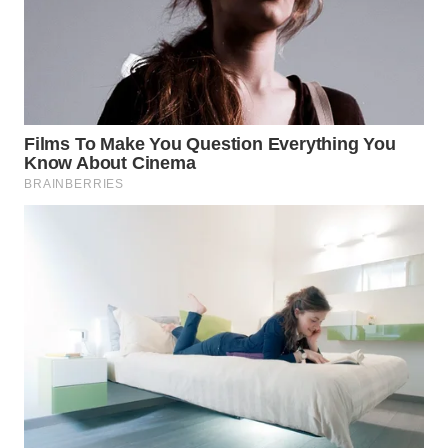
WN
INDRAMAYU
WN
KUNINGAN
WN
MAJALENGKA
WN
SUBANG
WN
SUKABUMI
WN
PURWAKARTA