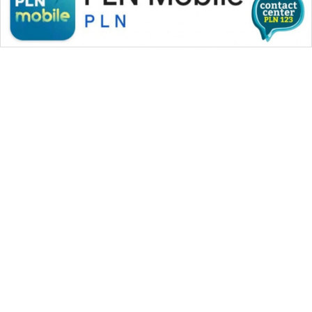
WAHANA MEDIA GROUP
|
|
|
WAHANA NEWS co
WAHANA TANI
WAHANA ADVOKAT
|
|
WAHANA INFRASTRUKTUR
WAHANA KONSUMEN
|
|
|
WAHANA LISTRIK
WAHANA TRAVEL
WAHANA TV
|
|
|
WAHANANEWS id
WAHANANEWS CO ID
WAHANANEWS NET
|
|
|
WAHANA SPORT ID
Wahana UMKM
Wahana Seleb
|
|
|