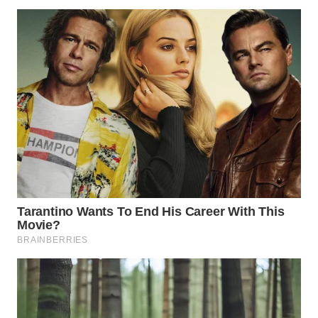
WN
NATUNA
WN
BINTAN
WN
MANDALIKA
WN
LIKUPANG
WN
LABUANBAJO
WN
BORNEO