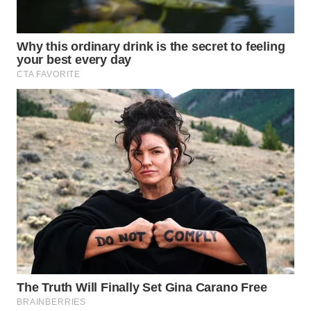
WN
KALTARA
WN
KALSEL
WN
KALTIM
WN
SULSEL
WN
GORONTALO
WN
SULUT