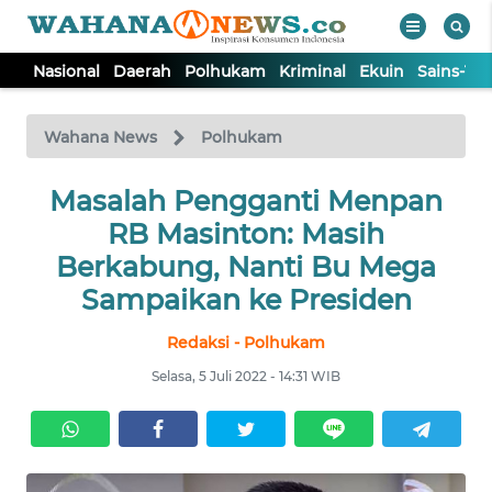
Nasional
Daerah
Polhukam
Kriminal
Ekuin
Sains-Te
WAHANA
Tutup
TV
Wahana News
Polhukam
NASIONAL
Masalah Pengganti Menpan
RB Masinton: Masih
DAERAH
Berkabung, Nanti Bu Mega
Sampaikan ke Presiden
POLHUKAM
Redaksi - Polhukam
Selasa, 5 Juli 2022 - 14:31 WIB
KRIMINAL
EKUIN