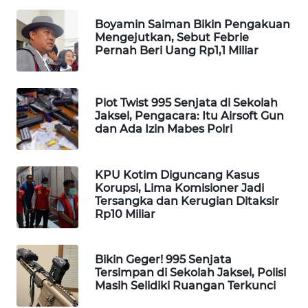
WAHANA
Boyamin Saiman Bikin Pengakuan
SPORT
Mengejutkan, Sebut Febrie
Pernah Beri Uang Rp1,1 Miliar
WAHANA
UMKM
Plot Twist 995 Senjata di Sekolah
Jaksel, Pengacara: Itu Airsoft Gun
WAHANA
dan Ada Izin Mabes Polri
SELEB
WAHANA
KPU Kotim Diguncang Kasus
PERSONA
Korupsi, Lima Komisioner Jadi
Tersangka dan Kerugian Ditaksir
Rp10 Miliar
WAHANA
OTOMOTIF
Bikin Geger! 995 Senjata
WAHANA
Tersimpan di Sekolah Jaksel, Polisi
Masih Selidiki Ruangan Terkunci
HEALTH