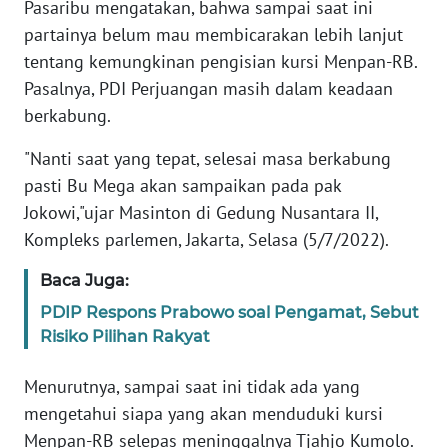
Pasaribu mengatakan, bahwa sampai saat ini
Informasi
partainya belum mau membicarakan lebih lanjut
INDEKS
tentang kemungkinan pengisian kursi Menpan-RB.
BERITA
Pasalnya, PDI Perjuangan masih dalam keadaan
berkabung.
KONTAK
KAMI
"Nanti saat yang tepat, selesai masa berkabung
pasti Bu Mega akan sampaikan pada pak
INFO
Jokowi,"ujar Masinton di Gedung Nusantara II,
IKLAN
Kompleks parlemen, Jakarta, Selasa (5/7/2022).
TENTANG
Baca Juga:
KAMI
PDIP Respons Prabowo soal Pengamat, Sebut
Risiko Pilihan Rakyat
PEDOMAN
MEDIA
Menurutnya, sampai saat ini tidak ada yang
SIBER
mengetahui siapa yang akan menduduki kursi
Menpan-RB selepas meninggalnya Tjahjo Kumolo.
REDAKSI