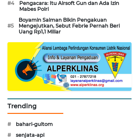
#4
Pengacara: Itu Airsoft Gun dan Ada Izin
PORTAL
Mabes Polri
KONSUMEN
Boyamin Saiman Bikin Pengakuan
#5
Mengejutkan, Sebut Febrie Pernah Beri
FORWAMKI
Uang Rp1,1 Miliar
ALPERKLINAS
FORJASIDA
TAMBANG
NEWS
SITUNGIR
Trending
NEWS
#
bahari-gultom
SIDIKALANG
NEWS
#
senjata-api