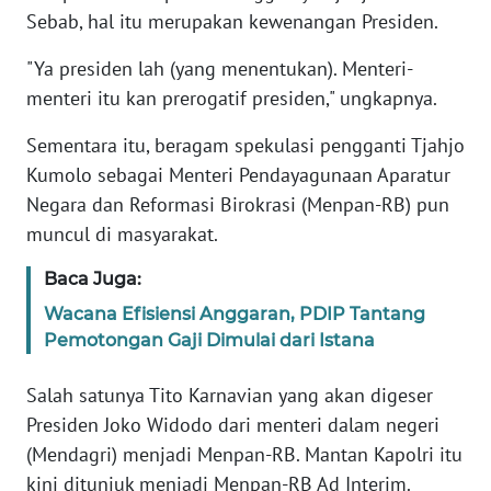
Sebab, hal itu merupakan kewenangan Presiden.
KARIR
"Ya presiden lah (yang menentukan). Menteri-
menteri itu kan prerogatif presiden," ungkapnya.
DISCLAIMER
Sementara itu, beragam spekulasi pengganti Tjahjo
Wahana
Kumolo sebagai Menteri Pendayagunaan Aparatur
News
Negara dan Reformasi Birokrasi (Menpan-RB) pun
Regional
muncul di masyarakat.
WN
Baca Juga:
SUMUT
Wacana Efisiensi Anggaran, PDIP Tantang
Pemotongan Gaji Dimulai dari Istana
WN
JAKARTA
Salah satunya Tito Karnavian yang akan digeser
Presiden Joko Widodo dari menteri dalam negeri
WN
JABAR
(Mendagri) menjadi Menpan-RB. Mantan Kapolri itu
kini ditunjuk menjadi Menpan-RB Ad Interim.