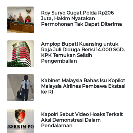
WAHANA
DESA
Roy Suryo Gugat Polda Rp206
Juta, Hakim Nyatakan
WISATA
Permohonan Tak Dapat Diterima
LAPAK
WAHANA
Amplop Bupati Kuansing untuk
Raja Juli Diduga Berisi 14.000 SGD,
KPK Temukan Selisih
Wahana
Pengembalian
Network
KONSUMEN
Kabinet Malaysia Bahas Isu Kopilot
LISTRIK
Malaysia Airlines Pembawa Ekstasi
ke RI
MASYARAKAT
KELISTRIKAN
Kapolri Sebut Video Hoaks Terkait
Aksi Demonstrasi Dalam
WALINKI
Pendalaman
ID