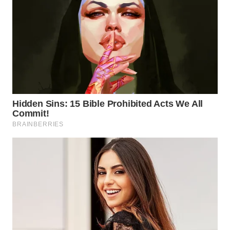
WN
TAPANULI
SELATAN
WN
TANJUNG
LESUNG
WN
KARO
WN
SIMALUNGUN
WN
LABUHANBATU
WN