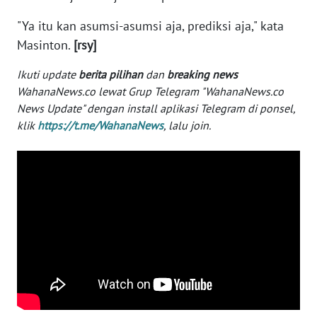
WN
"Ya itu kan asumsi-asumsi aja, prediksi aja," kata
BANTEN
Masinton.
[rsy]
WN
Ikuti update
berita pilihan
dan
breaking news
NTT
WahanaNews.co lewat Grup Telegram "WahanaNews.co
News Update" dengan install aplikasi Telegram di ponsel,
WN
klik
https://t.me/WahanaNews
, lalu join.
KEPRI
WN
PAPUA
WN
PAPUA
BARAT
WN
RIAU