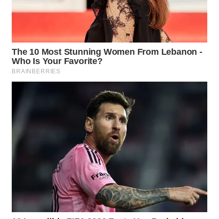
TAPANULI
TENGAH
WN DELI
SERDANG
WN
TEBING
TINGGI
WN
PAKPAK
WN
KARAWANG
WN
BEKASI