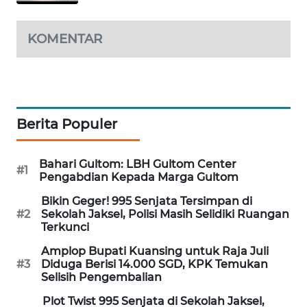
MAWAKA
KOMENTAR
ID
MARTABAT
NET
Berita Populer
PLN
WATCH
Bahari Gultom: LBH Gultom Center
#1
MKLI
Pengabdian Kepada Marga Gultom
Bikin Geger! 995 Senjata Tersimpan di
LPKKI
#2
Sekolah Jaksel, Polisi Masih Selidiki Ruangan
Terkunci
LKKI
Amplop Bupati Kuansing untuk Raja Juli
#3
Diduga Berisi 14.000 SGD, KPK Temukan
Selisih Pengembalian
KOPEKLIN
Plot Twist 995 Senjata di Sekolah Jaksel,