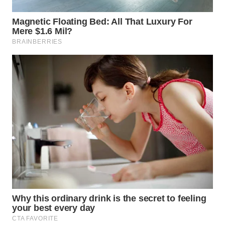
WN
PRIANGAN
TIMUR
WN
SEMARANG
WN
SOLO
WN
BOROBUDUR
WN
MADURA
WN
SURABAYA