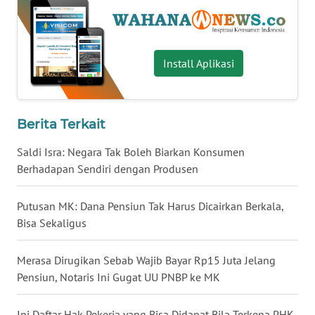
WN
BABEL
Install Aplikasi
WN
SUMBAR
Berita Terkait
WN
SUMSEL
Saldi Isra: Negara Tak Boleh Biarkan Konsumen
Berhadapan Sendiri dengan Produsen
WN
BENGKULU
Putusan MK: Dana Pensiun Tak Harus Dicairkan Berkala,
Bisa Sekaligus
WN
LAMPUNG
Merasa Dirugikan Sebab Wajib Bayar Rp15 Juta Jelang
Pensiun, Notaris Ini Gugat UU PNBP ke MK
WN
JATENG
Ini Daftar Hak Pekerja yang Bisa Didapat Bila Terkena PHK-