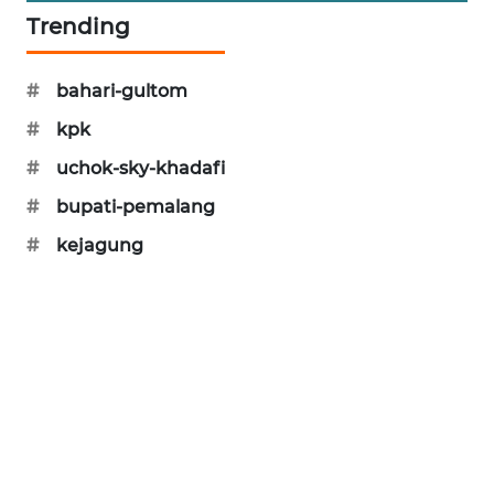
PORTAL
Trending
KONSUMEN
#
bahari-gultom
FORWAMKI
#
kpk
ALPERKLINAS
#
uchok-sky-khadafi
#
bupati-pemalang
FORJASIDA
#
kejagung
TAMBANG
NEWS
SITUNGIR
NEWS
SIDIKALANG
NEWS