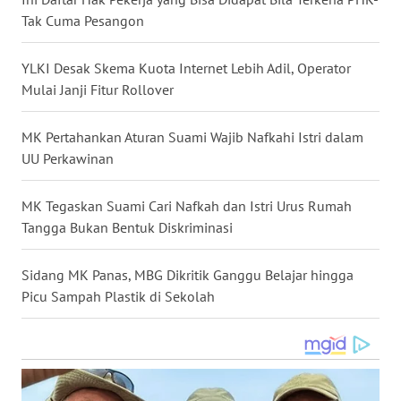
Tak Cuma Pesangon
WN
NUSANTARA
YLKI Desak Skema Kuota Internet Lebih Adil, Operator
WN
Mulai Janji Fitur Rollover
JOGJA
MK Pertahankan Aturan Suami Wajib Nafkahi Istri dalam
WN
UU Perkawinan
JATIM
MK Tegaskan Suami Cari Nafkah dan Istri Urus Rumah
WN
Tangga Bukan Bentuk Diskriminasi
BALI
Sidang MK Panas, MBG Dikritik Ganggu Belajar hingga
WN
Picu Sampah Plastik di Sekolah
KALBAR
WN
KALTENG