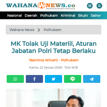
Nasional
Daerah
Polhukam
Kriminal
Ekuin
Sains-Te
WAHANA
Tutup
TV
Wahana News
Polhukam
NASIONAL
MK Tolak Uji Materiil, Aturan
Jabatan Polri Tetap Berlaku
DAERAH
Yasminia Winarti - Polhukam
Kamis, 22 Januari 2026 - 11:54 WIB
POLHUKAM
KRIMINAL
EKUIN