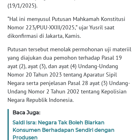
(19/1/2025).
KARIR
“Hal ini menyusul Putusan Mahkamah Konstitusi
Nomor 223/PUU-XXIII/2025,” ujar Yusril saat
DISCLAIMER
dikonfirmasi di Jakarta, Kamis.
Wahana
Putusan tersebut menolak permohonan uji materiil
News
yang diajukan dua pemohon terhadap Pasal 19
Regional
ayat (2), ayat (3), dan ayat (4) Undang-Undang
Nomor 20 Tahun 2023 tentang Aparatur Sipil
WN
SUMUT
Negara serta penjelasan Pasal 28 ayat (3) Undang-
Undang Nomor 2 Tahun 2002 tentang Kepolisian
WN
Negara Republik Indonesia.
JAKARTA
Baca Juga:
WN
Saldi Isra: Negara Tak Boleh Biarkan
JABAR
Konsumen Berhadapan Sendiri dengan
Produsen