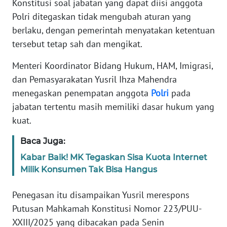
Konstitusi soal jabatan yang dapat diisi anggota
Informasi
Polri ditegaskan tidak mengubah aturan yang
INDEKS
berlaku, dengan pemerintah menyatakan ketentuan
BERITA
tersebut tetap sah dan mengikat.
KONTAK
Menteri Koordinator Bidang Hukum, HAM, Imigrasi,
KAMI
dan Pemasyarakatan Yusril Ihza Mahendra
menegaskan penempatan anggota
Polri
pada
INFO
jabatan tertentu masih memiliki dasar hukum yang
IKLAN
kuat.
TENTANG
Baca Juga:
KAMI
Kabar Baik! MK Tegaskan Sisa Kuota Internet
Milik Konsumen Tak Bisa Hangus
PEDOMAN
MEDIA
Penegasan itu disampaikan Yusril merespons
SIBER
Putusan Mahkamah Konstitusi Nomor 223/PUU-
XXIII/2025 yang dibacakan pada Senin
REDAKSI