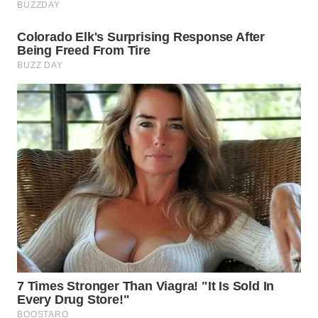
WN
NATUNA
WN
BINTAN
WN
MANDALIKA
WN
LIKUPANG
WN
LABUANBAJO
WN
BORNEO