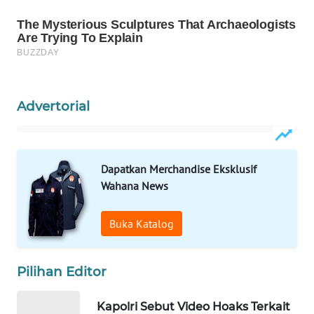
Wahana
Media
Group
WAHANA
NEWS
Advertorial
WAHANA
TANI
Dapatkan Merchandise Eksklusif
WAHANA
Wahana News
ADVOKAT
Buka Katalog
WAHANA
INFRASTRUKTUR
Pilihan Editor
WAHANA
KONSUMEN
Kapolri Sebut Video Hoaks Terkait