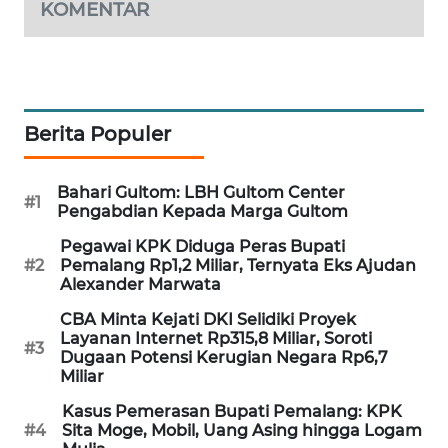
KOMENTAR
WAHANA
DESA
WISATA
LAPAK
Berita Populer
WAHANA
Wahana
Bahari Gultom: LBH Gultom Center
#1
Network
Pengabdian Kepada Marga Gultom
Pegawai KPK Diduga Peras Bupati
KONSUMEN
#2
Pemalang Rp1,2 Miliar, Ternyata Eks Ajudan
LISTRIK
Alexander Marwata
CBA Minta Kejati DKI Selidiki Proyek
MASYARAKAT
Layanan Internet Rp315,8 Miliar, Soroti
#3
KELISTRIKAN
Dugaan Potensi Kerugian Negara Rp6,7
Miliar
WALINKI
Kasus Pemerasan Bupati Pemalang: KPK
ID
#4
Sita Moge, Mobil, Uang Asing hingga Logam