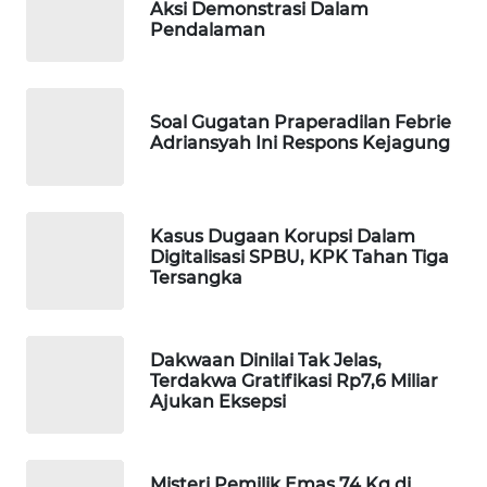
Aksi Demonstrasi Dalam
Pendalaman
WAHANA
LISTRIK
WAHANA
Soal Gugatan Praperadilan Febrie
TRAVEL
Adriansyah Ini Respons Kejagung
WAHANA
TV
Kasus Dugaan Korupsi Dalam
Digitalisasi SPBU, KPK Tahan Tiga
WAHANANEWS
Tersangka
ID
WAHANANEWS
Dakwaan Dinilai Tak Jelas,
CO ID
Terdakwa Gratifikasi Rp7,6 Miliar
Ajukan Eksepsi
WAHANANEWS
NET
Misteri Pemilik Emas 74 Kg di