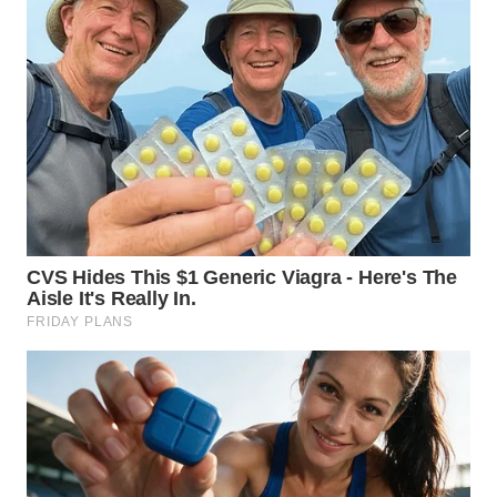
WN
KALTARA
WN
KALSEL
WN
KALTIM
WN
SULSEL
WN
GORONTALO
WN
SULUT