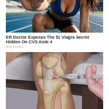
WN
MALUKU
WN
MALUT
WN
DAIRI
WN
DANAU
TOBA
WN
NIAS
WN
LANGKAT