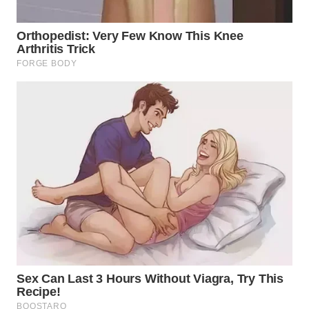
WN
TAPANULI
SELATAN
WN
TANJUNG
LESUNG
WN
KARO
WN
SIMALUNGUN
WN
LABUHANBATU
WN