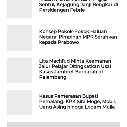
Sentul, Kejagung Janji Bongkar di
WAHANA
Persidangan Febrie
SPORT
WAHANA
Konsep Pokok-Pokok Haluan
UMKM
Negara, Pimpinan MPR Serahkan
kepada Prabowo
WAHANA
SELEB
Lita Machfud Minta Keamanan
Jalur Pelajar Ditingkatkan Usai
WAHANA
Kasus Jambret Berdarah di
PERSONA
Palembang
WAHANA
Kasus Pemerasan Bupati
OTOMOTIF
Pemalang: KPK Sita Moge, Mobil,
Uang Asing hingga Logam Mulia
WAHANA
HEALTH