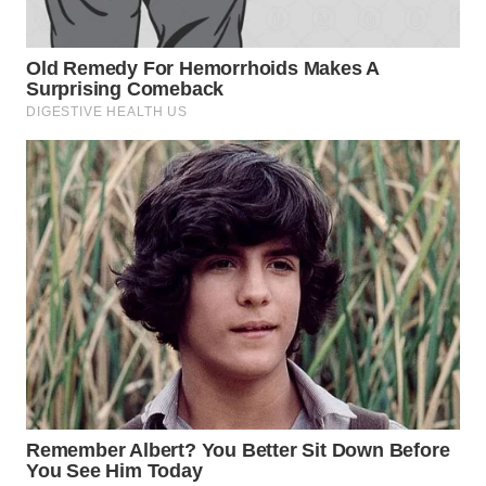
WN
PRIANGAN
TIMUR
WN
SEMARANG
WN
SOLO
WN
BOROBUDUR
WN
MADURA
WN
SURABAYA