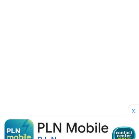
SONYA
ASA
NEWS
X