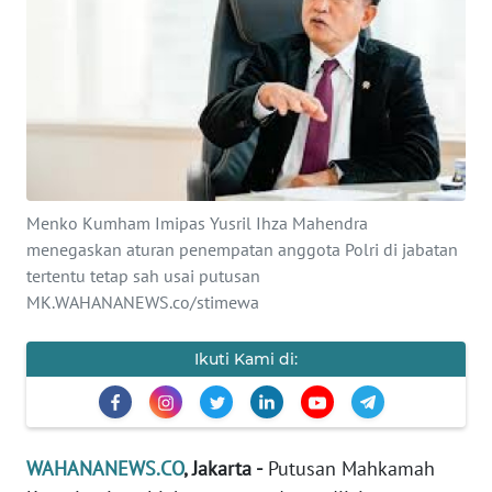
SAINS-TEKNO
KESEHATAN
INTERNASIONAL
SERBA-SERBI
Menko Kumham Imipas Yusril Ihza Mahendra
menegaskan aturan penempatan anggota Polri di jabatan
PENDIDIKAN
tertentu tetap sah usai putusan
MK.WAHANANEWS.co/stimewa
OLAHRAGA
Ikuti Kami di:
OPINI
EDITORIAL
WAHANANEWS.CO
, Jakarta -
Putusan Mahkamah