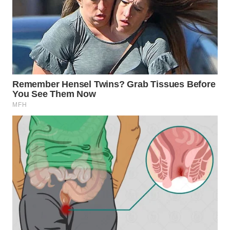
WN
INDRAMAYU
WN
KUNINGAN
WN
MAJALENGKA
WN
SUBANG
WN
SUKABUMI
WN
PURWAKARTA