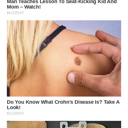
WN
BOGOR
WN
DEPOK
WN
TAPANULI
UTARA
WN
SAMOSIR
WN
PADANG
LAWAS