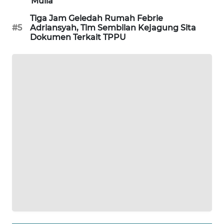
Mulia
MAWAKA
Tiga Jam Geledah Rumah Febrie
ID
#5
Adriansyah, Tim Sembilan Kejagung Sita
Dokumen Terkait TPPU
MARTABAT
NET
PLN
WATCH
MKLI
LPKKI
LKKI
KOPEKLIN