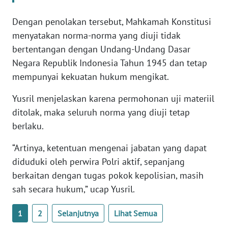
WN
BANTEN
Dengan penolakan tersebut, Mahkamah Konstitusi
menyatakan norma-norma yang diuji tidak
WN
bertentangan dengan Undang-Undang Dasar
NTT
Negara Republik Indonesia Tahun 1945 dan tetap
mempunyai kekuatan hukum mengikat.
WN
KEPRI
Yusril menjelaskan karena permohonan uji materiil
ditolak, maka seluruh norma yang diuji tetap
WN
berlaku.
PAPUA
“Artinya, ketentuan mengenai jabatan yang dapat
WN
diduduki oleh perwira Polri aktif, sepanjang
PAPUA
berkaitan dengan tugas pokok kepolisian, masih
BARAT
sah secara hukum,” ucap Yusril.
WN
1
2
Selanjutnya
Lihat Semua
RIAU