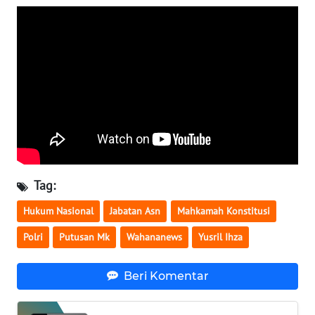
WN
SERAMBI
WN
JAMBI
WN
SULTRA
WN
Tag:
NTB
Hukum Nasional
Jabatan Asn
Mahkamah Konstitusi
WN
Polri
Putusan Mk
Wahananews
Yusril Ihza
SULTENG
Beri Komentar
WN
SULBAR