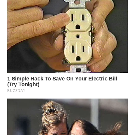
WN
SUMEDANG
WN
CIANJUR
WN
KEPULAUAN
SERIBU
WN
TANGERANG
WN
BINJAI
WN
CIREBON