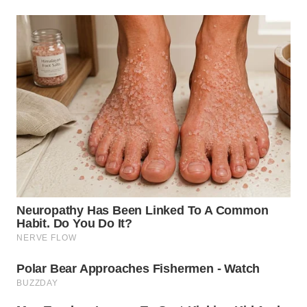
TAPANULI
TENGAH
WN DELI
SERDANG
WN
TEBING
TINGGI
WN
PAKPAK
WN
KARAWANG
WN
BEKASI