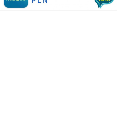
WAHANA MEDIA GROUP
|
|
|
WAHANA NEWS co
WAHANA TANI
WAHANA ADVOKAT
|
|
WAHANA INFRASTRUKTUR
WAHANA KONSUMEN
|
|
|
WAHANA LISTRIK
WAHANA TRAVEL
WAHANA TV
|
|
|
WAHANANEWS id
WAHANANEWS CO ID
WAHANANEWS NET
|
|
|
WAHANA SPORT ID
Wahana UMKM
Wahana Seleb
|
|
|
Wahana Persona
Wahana Otomotif
Wahana Health
|
Wahana Desa Wisata
Lapak Wahana