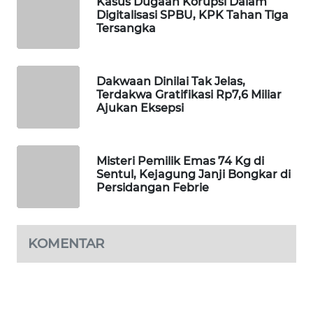
Kasus Dugaan Korupsi Dalam
Digitalisasi SPBU, KPK Tahan Tiga
WAHANA
Tersangka
DESA
WISATA
Dakwaan Dinilai Tak Jelas,
LAPAK
Terdakwa Gratifikasi Rp7,6 Miliar
WAHANA
Ajukan Eksepsi
Wahana
Network
Misteri Pemilik Emas 74 Kg di
Sentul, Kejagung Janji Bongkar di
KONSUMEN
Persidangan Febrie
LISTRIK
MASYARAKAT
KOMENTAR
KELISTRIKAN
WALINKI
ID