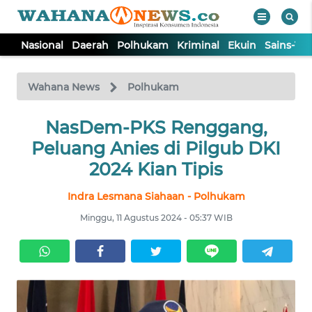
Nasional
Daerah
Polhukam
Kriminal
Ekuin
Sains-Te
WAHANA
Tutup
TV
Wahana News
Polhukam
NASIONAL
NasDem-PKS Renggang,
Peluang Anies di Pilgub DKI
DAERAH
2024 Kian Tipis
Indra Lesmana Siahaan - Polhukam
POLHUKAM
Minggu, 11 Agustus 2024 - 05:37 WIB
KRIMINAL
EKUIN