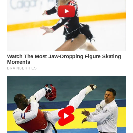
WN
TAPANULI
SELATAN
WN
TANJUNG
LESUNG
WN
KARO
WN
SIMALUNGUN
WN
LABUHANBATU
WN