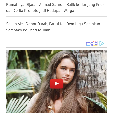
Rumahnya Dijarah, Ahmad Sahroni Balik ke Tanjung Priok
WN
dan Cerita Kronologi di Hadapan Warga
NUSANTARA
Selain Aksi Donor Darah, Partai NasDem Juga Serahkan
WN
Sembako ke Panti Asuhan
JOGJA
WN
JATIM
WN
BALI
WN
KALBAR
WN
KALTENG