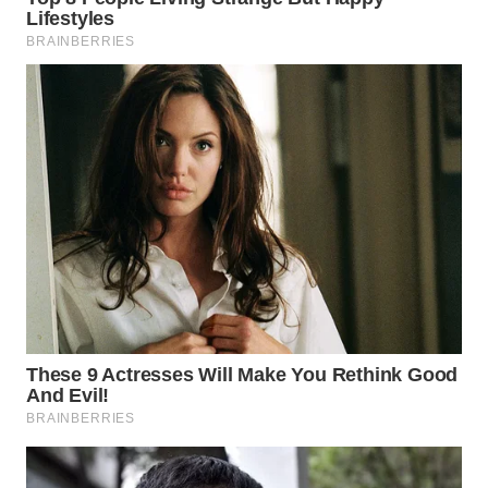
WN
BOGOR
WN
DEPOK
WN
TAPANULI
UTARA
WN
SAMOSIR
WN
PADANG
LAWAS