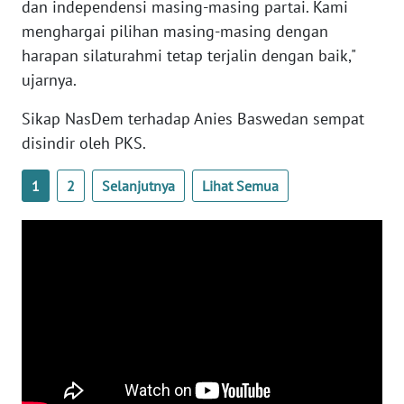
dan independensi masing-masing partai. Kami
WN
menghargai pilihan masing-masing dengan
BANTEN
harapan silaturahmi tetap terjalin dengan baik,"
ujarnya.
WN
NTT
Sikap NasDem terhadap Anies Baswedan sempat
disindir oleh PKS.
WN
KEPRI
1
2
Selanjutnya
Lihat Semua
WN
PAPUA
WN
PAPUA
BARAT
WN
RIAU