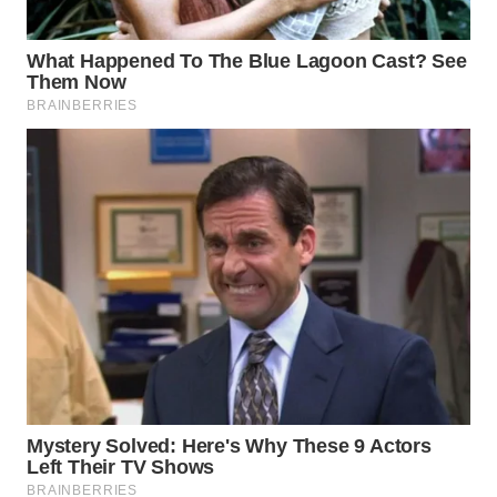
WN
PRIANGAN
TIMUR
WN
SEMARANG
WN
SOLO
WN
BOROBUDUR
WN
MADURA
WN
SURABAYA