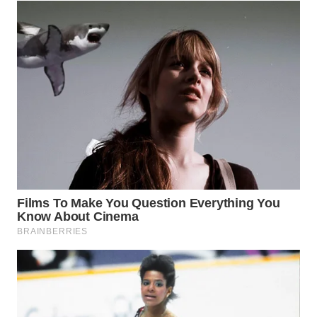
WN
MALUKU
WN
MALUT
WN
DAIRI
WN
DANAU
TOBA
WN
NIAS
WN
LANGKAT