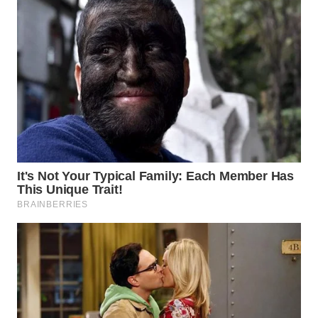
WN
SUMEDANG
WN
CIANJUR
WN
KEPULAUAN
SERIBU
WN
TANGERANG
WN
BINJAI
WN
CIREBON