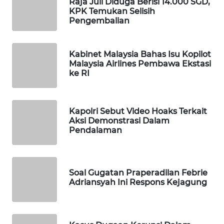
Raja Juli Diduga Berisi 14.000 SGD,
KPK Temukan Selisih
WAHANA
Pengembalian
SPORT
WAHANA
Kabinet Malaysia Bahas Isu Kopilot
UMKM
Malaysia Airlines Pembawa Ekstasi
ke RI
WAHANA
SELEB
Kapolri Sebut Video Hoaks Terkait
Aksi Demonstrasi Dalam
WAHANA
Pendalaman
PERSONA
WAHANA
OTOMOTIF
Soal Gugatan Praperadilan Febrie
Adriansyah Ini Respons Kejagung
WAHANA
HEALTH