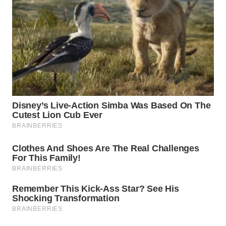
Wahana
Media
Group
WAHANA
NEWS
WAHANA
TANI
WAHANA
ADVOKAT
WAHANA
INFRASTRUKTUR
WAHANA
KONSUMEN