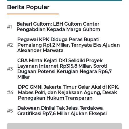
Berita Populer
MAWAKA
ID
Bahari Gultom: LBH Gultom Center
#1
Pengabdian Kepada Marga Gultom
MARTABAT
NET
Pegawai KPK Diduga Peras Bupati
#2
Pemalang Rp1,2 Miliar, Ternyata Eks Ajudan
Alexander Marwata
PLN
WATCH
CBA Minta Kejati DKI Selidiki Proyek
Layanan Internet Rp315,8 Miliar, Soroti
#3
Dugaan Potensi Kerugian Negara Rp6,7
MKLI
Miliar
DPC GMNI Jakarta Timur Gelar Aksi di KPK,
LPKKI
#4
Mabes Polri, dan Kejaksaan Agung, Desak
Penegakan Hukum Transparan
LKKI
Dakwaan Dinilai Tak Jelas, Terdakwa
#5
Gratifikasi Rp7,6 Miliar Ajukan Eksepsi
KOPEKLIN