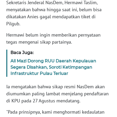
Sekretaris Jenderal NasDem, Hermawi Taslim,
menyatakan bahwa hingga saat ini, belum bisa
KARIR
dikatakan Anies gagal mendapatkan tiket di
Pilgub.
DISCLAIMER
Hermawi belum ingin memberikan pernyataan
Wahana
tegas mengenai sikap partainya.
News
Regional
Baca Juga:
Ali Mazi Dorong RUU Daerah Kepulauan
WN
Segera Disahkan, Soroti Ketimpangan
SUMUT
Infrastruktur Pulau Terluar
WN
Ia mengatakan bahwa sikap resmi NasDem akan
JAKARTA
diumumkan paling lambat menjelang pendaftaran
di KPU pada 27 Agustus mendatang.
WN
JABAR
"Pada prinsipnya, kami menghormati kedaulatan