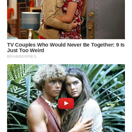
WN
INDRAMAYU
WN
KUNINGAN
WN
MAJALENGKA
WN
SUBANG
WN
SUKABUMI
WN
PURWAKARTA