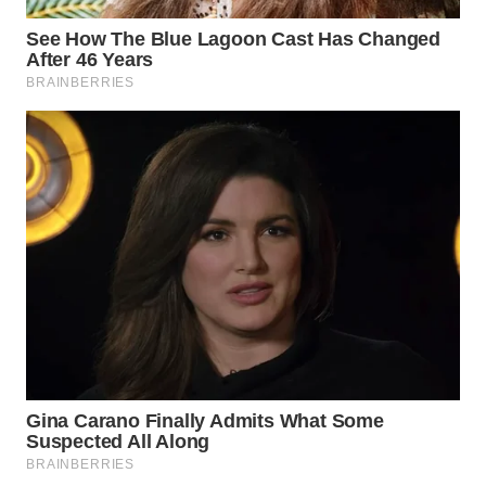
WN
KALTARA
WN
KALSEL
WN
KALTIM
WN
SULSEL
WN
GORONTALO
WN
SULUT