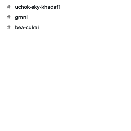
#
uchok-sky-khadafi
SIBARAGAS
NEWS
#
gmni
#
bea-cukai
METRO
SIANTAR
NEWS
METRO
MEDAN
NEWS
METRO
JAKARTA
NEWS
KRT
NEWS