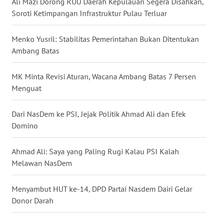
Ali Mazi Dorong RUU Daerah Kepulauan Segera Disahkan,
Soroti Ketimpangan Infrastruktur Pulau Terluar
WN
BABEL
Menko Yusril: Stabilitas Pemerintahan Bukan Ditentukan
Ambang Batas
WN
SUMBAR
MK Minta Revisi Aturan, Wacana Ambang Batas 7 Persen
WN
Menguat
SUMSEL
Dari NasDem ke PSI, Jejak Politik Ahmad Ali dan Efek
WN
Domino
BENGKULU
Ahmad Ali: Saya yang Paling Rugi Kalau PSI Kalah
WN
Melawan NasDem
LAMPUNG
Menyambut HUT ke-14, DPD Partai Nasdem Dairi Gelar
WN
Donor Darah
JATENG