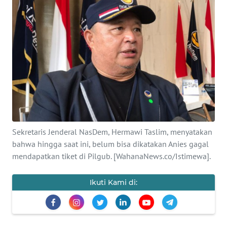
SAINS-TEKNO
KESEHATAN
INTERNASIONAL
SERBA-SERBI
PENDIDIKAN
Sekretaris Jenderal NasDem, Hermawi Taslim, menyatakan
bahwa hingga saat ini, belum bisa dikatakan Anies gagal
OLAHRAGA
mendapatkan tiket di Pilgub. [WahanaNews.co/Istimewa].
OPINI
Ikuti Kami di:
EDITORIAL