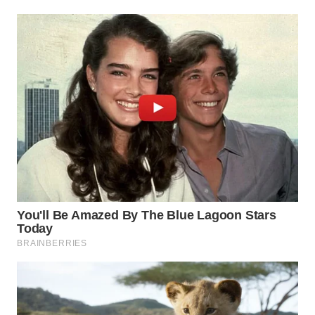
WN
NATUNA
WN
BINTAN
WN
MANDALIKA
WN
LIKUPANG
WN
LABUANBAJO
WN
BORNEO