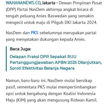
Informasi
WAHANANEWS.CO
, Jakarta -
Dewan Pimpinan Pusat
(DPP) Partai NasDem akhirnya angkat bicara di
INDEKS
tengah peluang Anies Baswedan yang semakin
BERITA
mengecil untuk maju di Pilgub DKI Jakarta 2024.
KONTAK
NasDem dan
PKS
sebelumnya merupakan partai
KAMI
yang menyatakan dukungan kepada Anies.
INFO
Baca Juga:
IKLAN
Delapan Fraksi DPR Sepakat RUU
Pertanggungjawaban APBN 2025 Dilanjutkan,
TENTANG
Soroti Efektivitas Belanja Negara
KAMI
Namun, baru-baru ini, NasDem mulai bersikap
PEDOMAN
pasif, sementara PKS mulai mempertimbangkan
MEDIA
opsi untuk bergabung dengan Koalisi Indonesia
SIBER
Maju (KIM) yang akan mengusung Ridwan Kamil.
REDAKSI