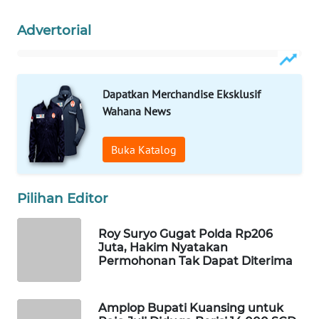
WAHANA
Advertorial
LISTRIK
WAHANA
TRAVEL
Dapatkan Merchandise Eksklusif
Wahana News
WAHANA
TV
Buka Katalog
WAHANANEWS
ID
Pilihan Editor
WAHANANEWS
Roy Suryo Gugat Polda Rp206
CO ID
Juta, Hakim Nyatakan
Permohonan Tak Dapat Diterima
WAHANANEWS
NET
Amplop Bupati Kuansing untuk