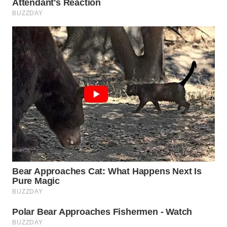
WN
PRIANGAN
TIMUR
WN
SEMARANG
WN
SOLO
WN
BOROBUDUR
WN
MADURA
WN
SURABAYA