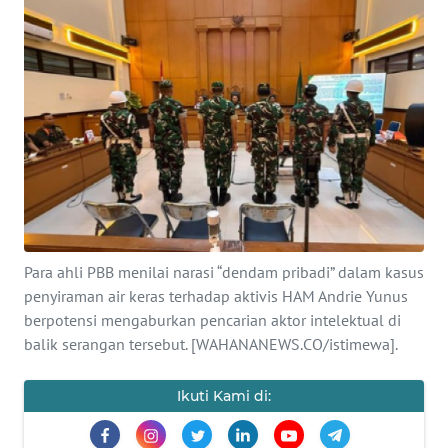
SAINS-TEKNO
KESEHATAN
INTERNASIONAL
SERBA-SERBI
PENDIDIKAN
Para ahli PBB menilai narasi “dendam pribadi” dalam kasus
OLAHRAGA
penyiraman air keras terhadap aktivis HAM Andrie Yunus
berpotensi mengaburkan pencarian aktor intelektual di
balik serangan tersebut. [WAHANANEWS.CO/istimewa].
OPINI
Ikuti Kami di:
EDITORIAL