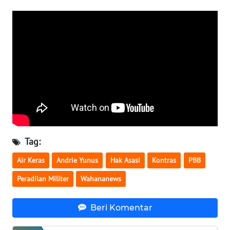
WN
TAPANULI
SELATAN
WN
TANJUNG
LESUNG
WN
KARO
Tag:
WN
Air Keras
Andrie Yunus
Hak Asasi
Kontras
PBB
SIMALUNGUN
Peradilan Militer
Wahananews
WN
LABUHANBATU
Beri Komentar
WN