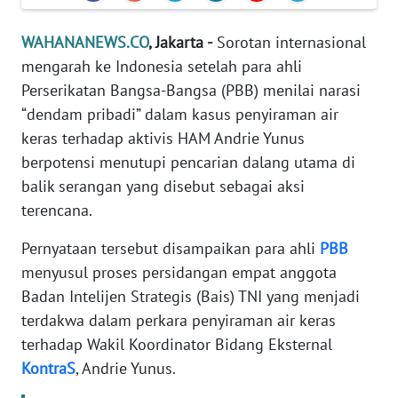
Informasi
WAHANANEWS.CO
, Jakarta -
Sorotan internasional
INDEKS
mengarah ke Indonesia setelah para ahli
BERITA
Perserikatan Bangsa-Bangsa (PBB) menilai narasi
KONTAK
“dendam pribadi” dalam kasus penyiraman air
KAMI
keras terhadap aktivis HAM Andrie Yunus
berpotensi menutupi pencarian dalang utama di
INFO
balik serangan yang disebut sebagai aksi
IKLAN
terencana.
TENTANG
Pernyataan tersebut disampaikan para ahli
PBB
KAMI
menyusul proses persidangan empat anggota
Badan Intelijen Strategis (Bais) TNI yang menjadi
PEDOMAN
terdakwa dalam perkara penyiraman air keras
MEDIA
terhadap Wakil Koordinator Bidang Eksternal
SIBER
KontraS
, Andrie Yunus.
REDAKSI