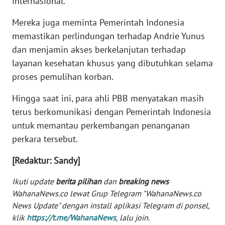
internasional.
WN
MALUKU
Mereka juga meminta Pemerintah Indonesia
memastikan perlindungan terhadap Andrie Yunus
WN
dan menjamin akses berkelanjutan terhadap
MALUT
layanan kesehatan khusus yang dibutuhkan selama
proses pemulihan korban.
WN
DAIRI
Hingga saat ini, para ahli PBB menyatakan masih
terus berkomunikasi dengan Pemerintah Indonesia
WN
untuk memantau perkembangan penanganan
DANAU
perkara tersebut.
TOBA
[Redaktur: Sandy]
WN
NIAS
Ikuti update
berita pilihan
dan
breaking news
WahanaNews.co lewat Grup Telegram "WahanaNews.co
News Update" dengan install aplikasi Telegram di ponsel,
WN
LANGKAT
klik
https://t.me/WahanaNews
, lalu join.