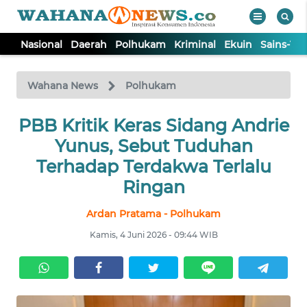
Nasional
Daerah
Polhukam
Kriminal
Ekuin
Sains-Te
WAHANA
Tutup
TV
Wahana News
Polhukam
PBB Kritik Keras Sidang Andrie
NASIONAL
Yunus, Sebut Tuduhan
DAERAH
Terhadap Terdakwa Terlalu
Ringan
POLHUKAM
Ardan Pratama - Polhukam
Kamis, 4 Juni 2026 - 09:44 WIB
KRIMINAL
EKUIN