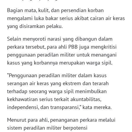
WN
Bagian mata, kulit, dan persendian korban
NUSANTARA
mengalami luka bakar serius akibat cairan air keras
yang disiramkan pelaku.
WN
JOGJA
Selain menyoroti narasi yang dibangun dalam
perkara tersebut, para ahli PBB juga mengkritisi
WN
penggunaan peradilan militer untuk menangani
JATIM
kasus yang korbannya merupakan warga sipil.
WN
“Penggunaan peradilan militer dalam kasus
BALI
serangan air keras yang ekstrem dan terarah
terhadap seorang warga sipil menimbulkan
WN
kekhawatiran serius terkait akuntabilitas,
KALBAR
independensi, dan transparansi,” kata mereka.
WN
Menurut para ahli, penanganan perkara melalui
KALTENG
sistem peradilan militer berpotensi