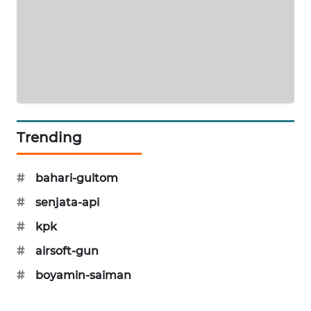
SONYA
ASA
NEWS
Trending
#
bahari-gultom
#
senjata-api
#
kpk
#
airsoft-gun
#
boyamin-saiman