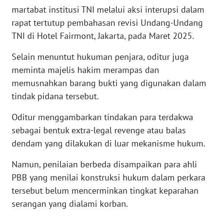
martabat institusi TNI melalui aksi interupsi dalam
WN
rapat tertutup pembahasan revisi Undang-Undang
SERAMBI
TNI di Hotel Fairmont, Jakarta, pada Maret 2025.
WN
Selain menuntut hukuman penjara, oditur juga
JAMBI
meminta majelis hakim merampas dan
memusnahkan barang bukti yang digunakan dalam
WN
tindak pidana tersebut.
SULTRA
Oditur menggambarkan tindakan para terdakwa
WN
sebagai bentuk extra-legal revenge atau balas
NTB
dendam yang dilakukan di luar mekanisme hukum.
WN
Namun, penilaian berbeda disampaikan para ahli
SULTENG
PBB yang menilai konstruksi hukum dalam perkara
tersebut belum mencerminkan tingkat keparahan
WN
serangan yang dialami korban.
SULBAR