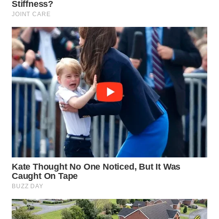
WAHANA
SPORT
WAHANA
UMKM
WAHANA
SELEB
WAHANA
PERSONA
WAHANA
OTOMOTIF
WAHANA
HEALTH