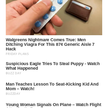
WN
INDRAMAYU
WN
KUNINGAN
WN
MAJALENGKA
WN
SUBANG
WN
SUKABUMI
WN
PURWAKARTA