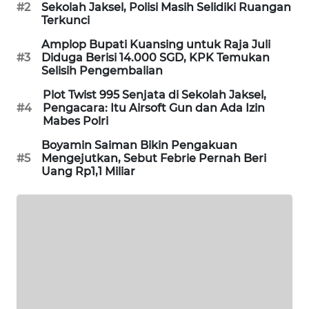
CILEUNGSI
#2
Sekolah Jaksel, Polisi Masih Selidiki Ruangan
NEWS
Terkunci
Amplop Bupati Kuansing untuk Raja Juli
BERKAT
#3
Diduga Berisi 14.000 SGD, KPK Temukan
Selisih Pengembalian
NEWS
Plot Twist 995 Senjata di Sekolah Jaksel,
BERAMPU
#4
Pengacara: Itu Airsoft Gun dan Ada Izin
Mabes Polri
NEWS
Boyamin Saiman Bikin Pengakuan
#5
Mengejutkan, Sebut Febrie Pernah Beri
ANUGERAH
Uang Rp1,1 Miliar
NEWS
AKHLAK
ID
PERAPKI
NEWS