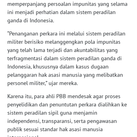
memperpanjang persoalan impunitas yang selama
WN
ini menjadi perhatian dalam sistem peradilan
KALTARA
ganda di Indonesia.
WN
“Penanganan perkara ini melalui sistem peradilan
KALSEL
militer berisiko melanggengkan pola impunitas
yang telah lama terjadi dan akuntabilitas yang
WN
terfragmentasi dalam sistem peradilan ganda di
KALTIM
Indonesia, khususnya dalam kasus dugaan
pelanggaran hak asasi manusia yang melibatkan
WN
SULSEL
personel militer,” ujar mereka.
Karena itu, para ahli PBB mendesak agar proses
WN
GORONTALO
penyelidikan dan penuntutan perkara dialihkan ke
sistem peradilan sipil guna menjamin
WN
independensi, transparansi, serta pengawasan
SULUT
publik sesuai standar hak asasi manusia