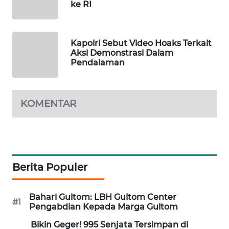
ke RI
KARING
NEWS
Kapolri Sebut Video Hoaks Terkait
JURNAL
Aksi Demonstrasi Dalam
MARITIM
Pendalaman
HUMBANG
NEWS
KOMENTAR
GARONGGANG
NEWS
FISUELRI
Berita Populer
ID
ENERGI
Bahari Gultom: LBH Gultom Center
#1
NEWS
Pengabdian Kepada Marga Gultom
Bikin Geger! 995 Senjata Tersimpan di