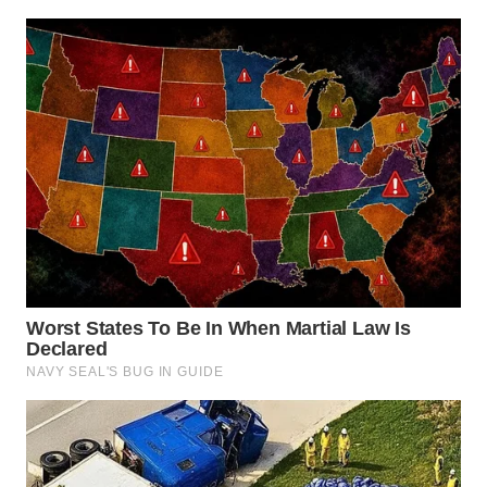
WN
NATUNA
WN
BINTAN
WN
MANDALIKA
WN
LIKUPANG
WN
LABUANBAJO
WN
BORNEO