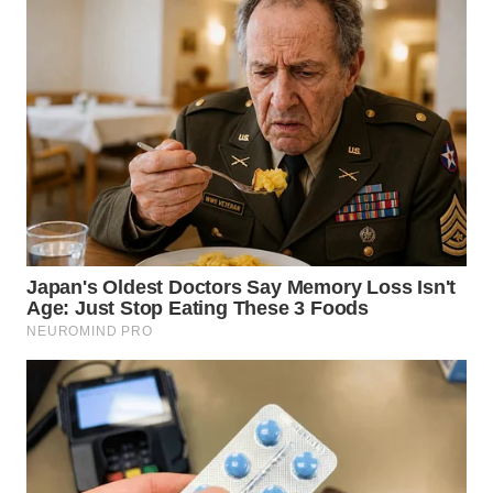
WN
SUMEDANG
WN
CIANJUR
WN
KEPULAUAN
SERIBU
WN
TANGERANG
WN
BINJAI
WN
CIREBON