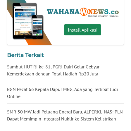
TAPANULI
TENGAH
WN DELI
Install Aplikasi
SERDANG
WN
Berita Terkait
TEBING
TINGGI
Sambut HUT RI ke-81, PGRI Dairi Gelar Gebyar
Kemerdekaan dengan Total Hadiah Rp20 Juta
WN
PAKPAK
BGN Pecat 66 Kepala Dapur MBG, Ada yang Terlibat Judi
Online
WN
KARAWANG
SMR 50 MW Jadi Peluang Energi Baru, ALPERKLINAS: PLN
Dapat Memimpin Integrasi Nuklir ke Sistem Kelistrikan
WN
BEKASI