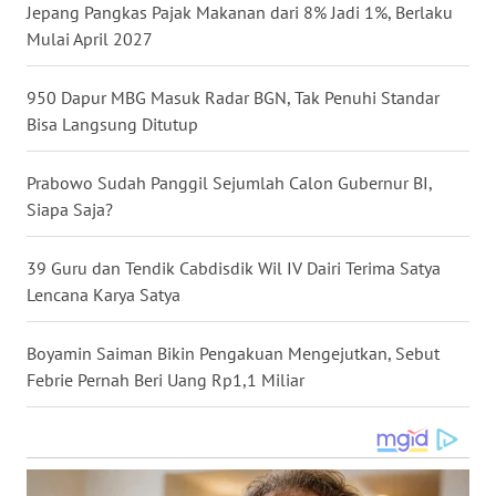
Jepang Pangkas Pajak Makanan dari 8% Jadi 1%, Berlaku
Mulai April 2027
WN
BOGOR
950 Dapur MBG Masuk Radar BGN, Tak Penuhi Standar
WN
Bisa Langsung Ditutup
DEPOK
Prabowo Sudah Panggil Sejumlah Calon Gubernur BI,
WN
Siapa Saja?
TAPANULI
UTARA
39 Guru dan Tendik Cabdisdik Wil IV Dairi Terima Satya
Lencana Karya Satya
WN
SAMOSIR
Boyamin Saiman Bikin Pengakuan Mengejutkan, Sebut
Febrie Pernah Beri Uang Rp1,1 Miliar
WN
PADANG
LAWAS