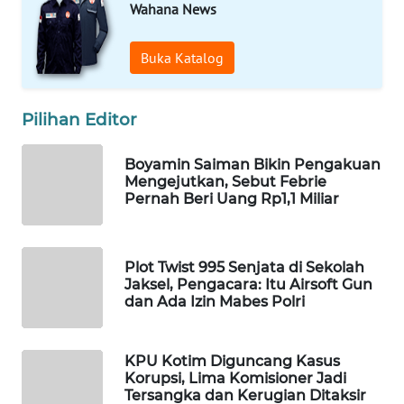
Wahana News
PORTAL
KONSUMEN
Buka Katalog
FORWAMKI
Pilihan Editor
ALPERKLINAS
Boyamin Saiman Bikin Pengakuan
FORJASIDA
Mengejutkan, Sebut Febrie
Pernah Beri Uang Rp1,1 Miliar
TAMBANG
NEWS
Plot Twist 995 Senjata di Sekolah
Jaksel, Pengacara: Itu Airsoft Gun
SITUNGIR
dan Ada Izin Mabes Polri
NEWS
KPU Kotim Diguncang Kasus
SIDIKALANG
Korupsi, Lima Komisioner Jadi
NEWS
Tersangka dan Kerugian Ditaksir