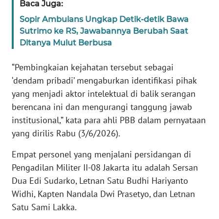
Baca Juga:
Sopir Ambulans Ungkap Detik-detik Bawa
KARIR
Sutrimo ke RS, Jawabannya Berubah Saat
Ditanya Mulut Berbusa
DISCLAIMER
“Pembingkaian kejahatan tersebut sebagai
Wahana
‘dendam pribadi’ mengaburkan identifikasi pihak
News
yang menjadi aktor intelektual di balik serangan
Regional
berencana ini dan mengurangi tanggung jawab
WN
institusional,” kata para ahli PBB dalam pernyataan
SUMUT
yang dirilis Rabu (3/6/2026).
Empat personel yang menjalani persidangan di
WN
JAKARTA
Pengadilan Militer II-08 Jakarta itu adalah Sersan
Dua Edi Sudarko, Letnan Satu Budhi Hariyanto
WN
Widhi, Kapten Nandala Dwi Prasetyo, dan Letnan
JABAR
Satu Sami Lakka.