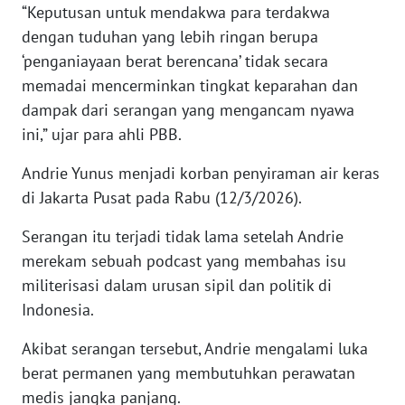
“Keputusan untuk mendakwa para terdakwa
WN
dengan tuduhan yang lebih ringan berupa
BABEL
‘penganiayaan berat berencana’ tidak secara
memadai mencerminkan tingkat keparahan dan
WN
dampak dari serangan yang mengancam nyawa
SUMBAR
ini,” ujar para ahli PBB.
WN
Andrie Yunus menjadi korban penyiraman air keras
SUMSEL
di Jakarta Pusat pada Rabu (12/3/2026).
WN
Serangan itu terjadi tidak lama setelah Andrie
BENGKULU
merekam sebuah podcast yang membahas isu
militerisasi dalam urusan sipil dan politik di
WN
Indonesia.
LAMPUNG
Akibat serangan tersebut, Andrie mengalami luka
WN
berat permanen yang membutuhkan perawatan
JATENG
medis jangka panjang.