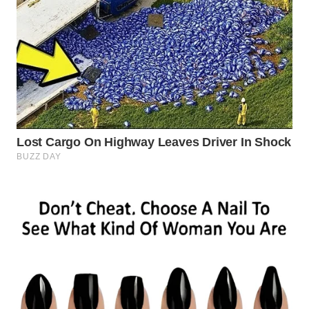
Wahana
Media
Group
WAHANA
NEWS
WAHANA
TANI
WAHANA
ADVOKAT
WAHANA
INFRASTRUKTUR
WAHANA
KONSUMEN