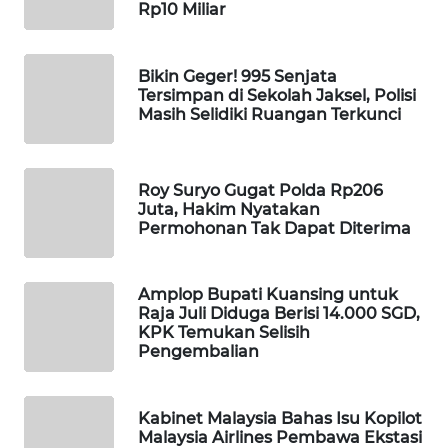
Rp10 Miliar
SIBARAGAS
NEWS
Bikin Geger! 995 Senjata
Tersimpan di Sekolah Jaksel, Polisi
METRO
Masih Selidiki Ruangan Terkunci
SIANTAR
NEWS
Roy Suryo Gugat Polda Rp206
METRO
Juta, Hakim Nyatakan
MEDAN
Permohonan Tak Dapat Diterima
NEWS
METRO
Amplop Bupati Kuansing untuk
JAKARTA
Raja Juli Diduga Berisi 14.000 SGD,
KPK Temukan Selisih
NEWS
Pengembalian
KRT
NEWS
Kabinet Malaysia Bahas Isu Kopilot
Malaysia Airlines Pembawa Ekstasi