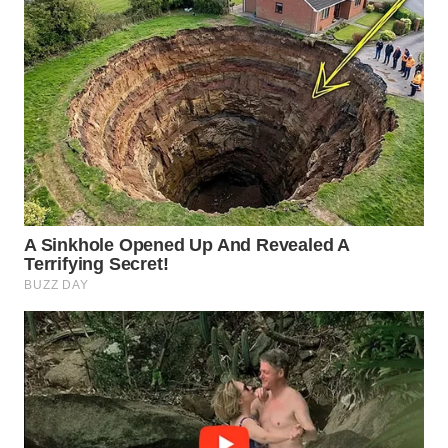
WAHANA
DESA
WISATA
LAPAK
WAHANA
Wahana
Network
KONSUMEN
LISTRIK
MASYARAKAT
KELISTRIKAN
WALINKI
ID