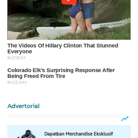
MAWAKA
ID
MARTABAT
NET
PLN
WATCH
MKLI
LPKKI
Advertorial
LKKI
KOPEKLIN
Dapatkan Merchandise Eksklusif