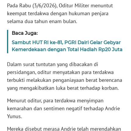
Pada Rabu (3/6/2026), Oditur Militer menuntut
WN
BANTEN
keempat terdakwa dengan hukuman penjara
selama dua tahun enam bulan.
WN
NTT
Baca Juga:
Sambut HUT RI ke-81, PGRI Dairi Gelar Gebyar
WN
Kemerdekaan dengan Total Hadiah Rp20 Juta
KEPRI
Dalam surat tuntutan yang dibacakan di
WN
persidangan, oditur menyatakan para terdakwa
PAPUA
terbukti melakukan penganiayaan berat berencana
yang mengakibatkan luka berat terhadap korban.
WN
PAPUA
Menurut oditur, para terdakwa menyimpan
BARAT
kemarahan dan sentimen negatif terhadap Andrie
Yunus.
WN
RIAU
Mereka disebut merasa Andrie telah merendahkan