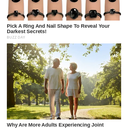
WAHANA
LISTRIK
WAHANA
TRAVEL
WAHANA
TV
WAHANANEWS
ID
WAHANANEWS
CO ID
WAHANANEWS
NET