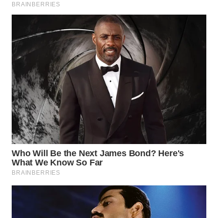
WN
SUMEDANG
WN
CIANJUR
WN
KEPULAUAN
SERIBU
WN
TANGERANG
WN
BINJAI
WN
CIREBON