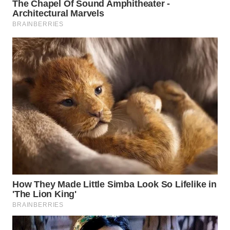
WN
MALUKU
WN
MALUT
WN
DAIRI
WN
DANAU
TOBA
WN
NIAS
WN
LANGKAT