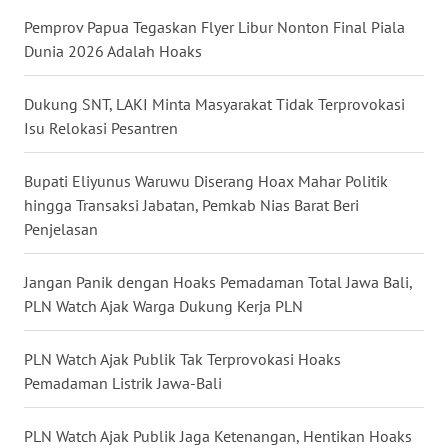
WN
Pemprov Papua Tegaskan Flyer Libur Nonton Final Piala
NUSANTARA
Dunia 2026 Adalah Hoaks
WN
Dukung SNT, LAKI Minta Masyarakat Tidak Terprovokasi
JOGJA
Isu Relokasi Pesantren
WN
Bupati Eliyunus Waruwu Diserang Hoax Mahar Politik
JATIM
hingga Transaksi Jabatan, Pemkab Nias Barat Beri
Penjelasan
WN
BALI
Jangan Panik dengan Hoaks Pemadaman Total Jawa Bali,
PLN Watch Ajak Warga Dukung Kerja PLN
WN
KALBAR
PLN Watch Ajak Publik Tak Terprovokasi Hoaks
Pemadaman Listrik Jawa-Bali
WN
KALTENG
PLN Watch Ajak Publik Jaga Ketenangan, Hentikan Hoaks