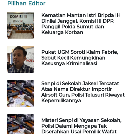
Pilihan Editor
WAHANA
DESA
Kematian Mantan Istri Bripda IH
WISATA
Dinilai Janggal, Komisi III DPR
Panggil Polda Sumut dan
Keluarga Korban
LAPAK
WAHANA
Pukat UGM Soroti Klaim Febrie,
Wahana
Sebut Kecil Kemungkinan
Network
Kasusnya Kriminalisasi
KONSUMEN
Senpi di Sekolah Jaksel Tercatat
LISTRIK
Atas Nama Direktur Importir
Airsoft Gun, Polisi Telusuri Riwayat
MASYARAKAT
Kepemilikannya
KELISTRIKAN
Misteri Senpi di Yayasan Sekolah,
WALINKI
Polisi Dalami Mengapa Tak
ID
Diserahkan Usai Pemilik Wafat