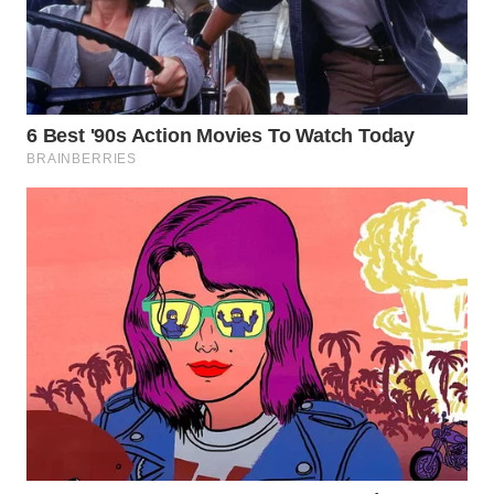
WN
PRIANGAN
TIMUR
WN
SEMARANG
WN
SOLO
WN
BOROBUDUR
WN
MADURA
WN
SURABAYA