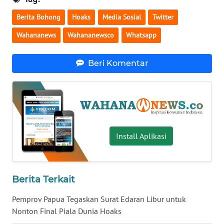
WN
Berita Bohong
Hoaks
Media Sosial
Twitter
BABEL
Wahananews
Wahananewsco
Whatsapp
WN
SUMBAR
Beri Komentar
WN
SUMSEL
WN
Install Aplikasi
BENGKULU
WN
LAMPUNG
Berita Terkait
Pemprov Papua Tegaskan Surat Edaran Libur untuk
WN
JATENG
Nonton Final Piala Dunia Hoaks