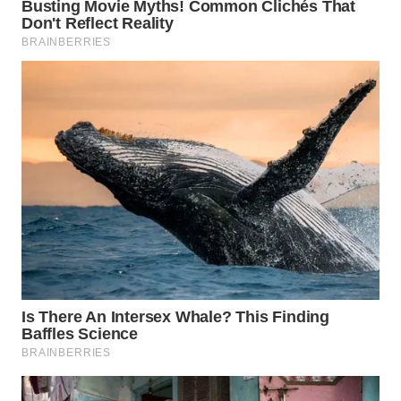
WN
NATUNA
WN
BINTAN
WN
MANDALIKA
WN
LIKUPANG
WN
LABUANBAJO
WN
BORNEO