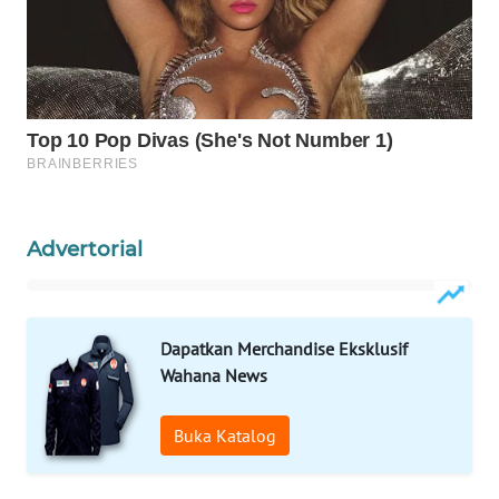
WAHANA
SPORT
WAHANA
UMKM
WAHANA
SELEB
Advertorial
WAHANA
PERSONA
Dapatkan Merchandise Eksklusif
WAHANA
Wahana News
OTOMOTIF
Buka Katalog
WAHANA
HEALTH