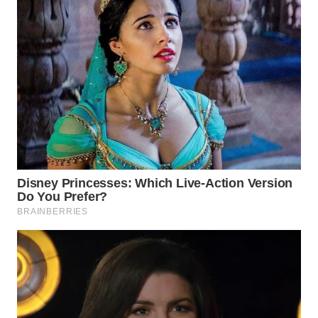
WN
TAPANULI
SELATAN
WN
TANJUNG
LESUNG
WN
KARO
WN
SIMALUNGUN
WN
LABUHANBATU
WN