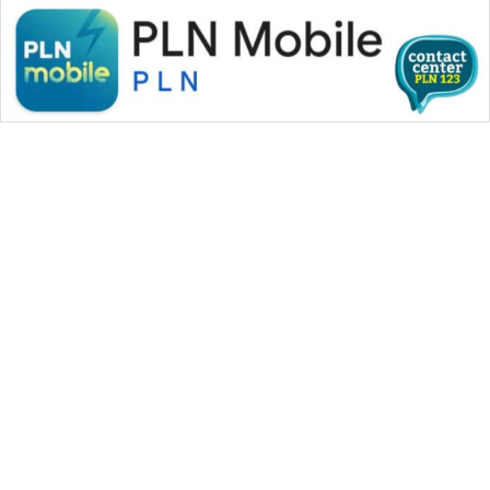
WAHANA MEDIA GROUP
|
|
|
WAHANA NEWS co
WAHANA TANI
WAHANA ADVOKAT
|
|
WAHANA INFRASTRUKTUR
WAHANA KONSUMEN
|
|
|
WAHANA LISTRIK
WAHANA TRAVEL
WAHANA TV
|
|
|
WAHANANEWS id
WAHANANEWS CO ID
WAHANANEWS NET