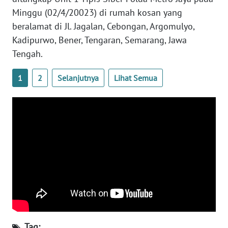
Minggu (02/4/20023) di rumah kosan yang
WN
beralamat di Jl. Jagalan, Cebongan, Argomulyo,
SERAMBI
Kadipurwo, Bener, Tengaran, Semarang, Jawa
Tengah.
WN
JAMBI
1
2
Selanjutnya
Lihat Semua
WN
SULTRA
WN
NTB
WN
SULTENG
WN
SULBAR
Tag: