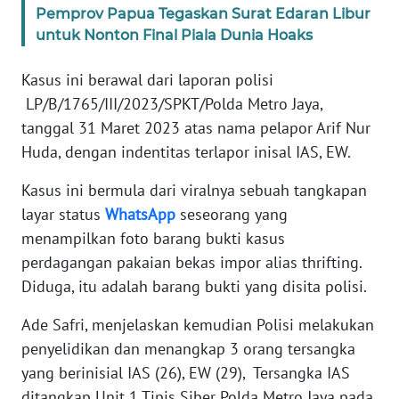
Pemprov Papua Tegaskan Surat Edaran Libur
WN
BANTEN
untuk Nonton Final Piala Dunia Hoaks
Kasus ini berawal dari laporan polisi
WN
NTT
LP/B/1765/III/2023/SPKT/Polda Metro Jaya,
tanggal 31 Maret 2023 atas nama pelapor Arif Nur
WN
Huda, dengan indentitas terlapor inisal IAS, EW.
KEPRI
Kasus ini bermula dari viralnya sebuah tangkapan
layar status
WhatsApp
seseorang yang
WN
PAPUA
menampilkan foto barang bukti kasus
perdagangan pakaian bekas impor alias thrifting.
WN
Diduga, itu adalah barang bukti yang disita polisi.
PAPUA
BARAT
Ade Safri, menjelaskan kemudian Polisi melakukan
penyelidikan dan menangkap 3 orang tersangka
WN
yang berinisial IAS (26), EW (29), Tersangka IAS
RIAU
ditangkap Unit 1 Tipis Siber Polda Metro Jaya pada