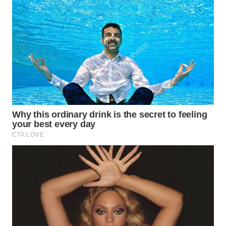
WAHANA
LISTRIK
WAHANA
TRAVEL
WAHANA
TV
WAHANANEWS
ID
WAHANANEWS
CO ID
WAHANANEWS
NET