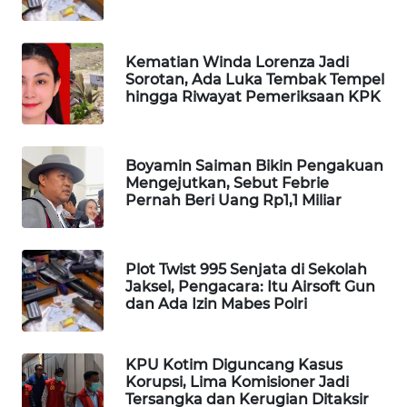
MAWAKA
ID
Kematian Winda Lorenza Jadi
Sorotan, Ada Luka Tembak Tempel
hingga Riwayat Pemeriksaan KPK
MARTABAT
NET
PLN
Boyamin Saiman Bikin Pengakuan
Mengejutkan, Sebut Febrie
WATCH
Pernah Beri Uang Rp1,1 Miliar
MKLI
Plot Twist 995 Senjata di Sekolah
LPKKI
Jaksel, Pengacara: Itu Airsoft Gun
dan Ada Izin Mabes Polri
LKKI
KPU Kotim Diguncang Kasus
KOPEKLIN
Korupsi, Lima Komisioner Jadi
Tersangka dan Kerugian Ditaksir