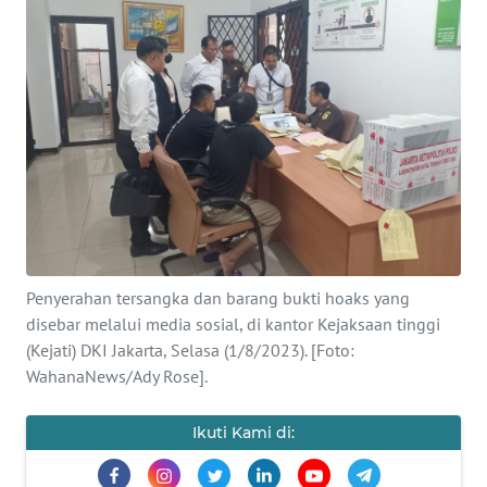
SAINS-TEKNO
KESEHATAN
INTERNASIONAL
SERBA-SERBI
PENDIDIKAN
Penyerahan tersangka dan barang bukti hoaks yang
OLAHRAGA
disebar melalui media sosial, di kantor Kejaksaan tinggi
(Kejati) DKI Jakarta, Selasa (1/8/2023). [Foto:
WahanaNews/Ady Rose].
OPINI
Ikuti Kami di:
EDITORIAL