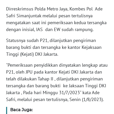
Dirreskrimsus Polda Metro Jaya, Kombes Pol Ade
KARIR
Safri Simanjuntak melalui pesan tertulisnya
mengatakan saat ini pemeriksaan kedua tersangka
DISCLAIMER
dengan inisial, IAS dan EW sudah rampung.
Wahana
Statusnya sudah P21, dilanjutkan pengiriman
News
barang bukti dan tersangka ke kantor Kejaksaan
Regional
Tinggi (Kejati) DKI Jakarta.
WN
"Pemeriksaan penyidikkan dinyatakan lengkap atau
SUMUT
P21, oleh JPU pada kantor Kejati DKI Jakarta dan
telah dilakukan Tahap II , dilanjutkan pengiriman
WN
tersangka dan barang bukti ke Jaksaan Tinggi DKI
JAKARTA
Jakarta , Pada hari Minggu 31/7/2023" kata Ade
Safri, melalui pesan tertulisnya, Senin (1/8/2023).
WN
JABAR
Baca Juga: