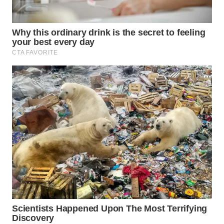
WN
BOGOR
WN
DEPOK
WN
TAPANULI
UTARA
WN
SAMOSIR
WN
PADANG
LAWAS