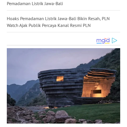
Pemadaman Listrik Jawa-Bali
WN
KALTARA
Hoaks Pemadaman Listrik Jawa-Bali Bikin Resah, PLN
Watch Ajak Publik Percaya Kanal Resmi PLN
WN
KALSEL
WN
KALTIM
WN
SULSEL
WN
GORONTALO
WN
SULUT