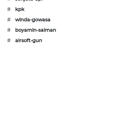
KARING
#
kpk
NEWS
#
winda-gowasa
JURNAL
#
boyamin-saiman
MARITIM
#
airsoft-gun
HUMBANG
NEWS
GARONGGANG
NEWS
FISUELRI
ID
ENERGI
NEWS