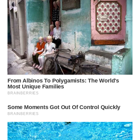
Wahana
Media
Group
WAHANA
NEWS
WAHANA
TANI
WAHANA
ADVOKAT
WAHANA
INFRASTRUKTUR
WAHANA
KONSUMEN