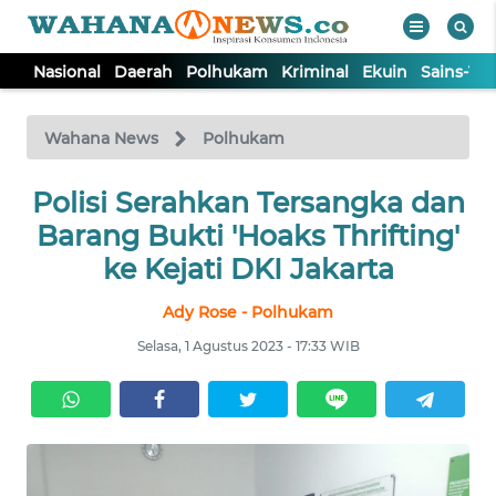
Nasional
Daerah
Polhukam
Kriminal
Ekuin
Sains-Te
WAHANA
Tutup
TV
Wahana News
Polhukam
NASIONAL
Polisi Serahkan Tersangka dan
Barang Bukti 'Hoaks Thrifting'
DAERAH
ke Kejati DKI Jakarta
Ady Rose - Polhukam
POLHUKAM
Selasa, 1 Agustus 2023 - 17:33 WIB
KRIMINAL
EKUIN