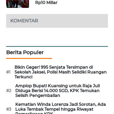
Rp10 Miliar
PORTAL
KONSUMEN
KOMENTAR
FORWAMKI
ALPERKLINAS
FORJASIDA
Berita Populer
TAMBANG
Bikin Geger! 995 Senjata Tersimpan di
NEWS
#1
Sekolah Jaksel, Polisi Masih Selidiki Ruangan
Terkunci
SITUNGIR
Amplop Bupati Kuansing untuk Raja Juli
NEWS
#2
Diduga Berisi 14.000 SGD, KPK Temukan
Selisih Pengembalian
SIDIKALANG
Kematian Winda Lorenza Jadi Sorotan, Ada
NEWS
#3
Luka Tembak Tempel hingga Riwayat