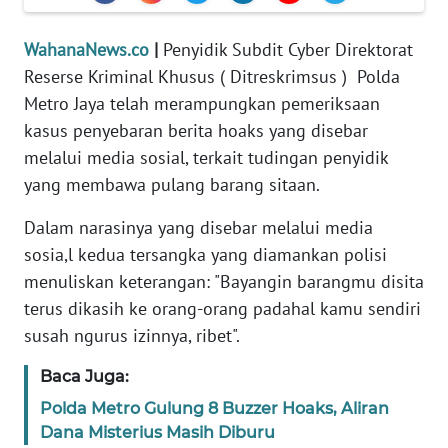
Informasi
WahanaNews.co
|
Penyidik Subdit Cyber Direktorat
INDEKS
BERITA
Reserse Kriminal Khusus ( Ditreskrimsus ) Polda
Metro Jaya telah merampungkan pemeriksaan
KONTAK
kasus penyebaran berita hoaks yang disebar
KAMI
melalui media sosial, terkait tudingan penyidik
yang membawa pulang barang sitaan.
INFO
IKLAN
Dalam narasinya yang disebar melalui media
sosia,l kedua tersangka yang diamankan polisi
TENTANG
menuliskan keterangan: "Bayangin barangmu disita
KAMI
terus dikasih ke orang-orang padahal kamu sendiri
susah ngurus izinnya, ribet".
PEDOMAN
MEDIA
Baca Juga:
SIBER
Polda Metro Gulung 8 Buzzer Hoaks, Aliran
Dana Misterius Masih Diburu
REDAKSI