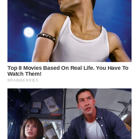
WN
INDRAMAYU
WN
KUNINGAN
WN
MAJALENGKA
WN
SUBANG
WN
SUKABUMI
WN
PURWAKARTA