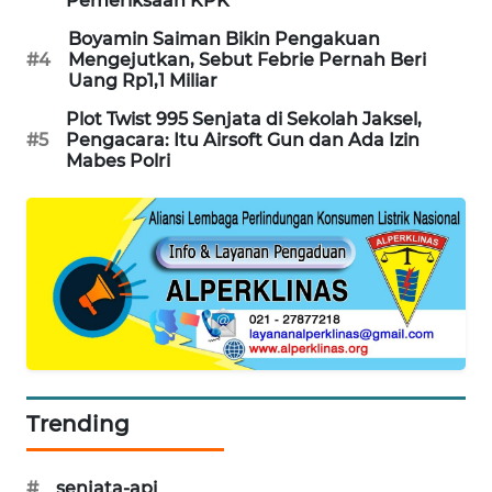
Pemeriksaan KPK
SIBARAGAS
Boyamin Saiman Bikin Pengakuan
NEWS
#4
Mengejutkan, Sebut Febrie Pernah Beri
Uang Rp1,1 Miliar
METRO
Plot Twist 995 Senjata di Sekolah Jaksel,
SIANTAR
#5
Pengacara: Itu Airsoft Gun dan Ada Izin
NEWS
Mabes Polri
METRO
MEDAN
NEWS
METRO
JAKARTA
NEWS
Trending
KRT
NEWS
#
senjata-api