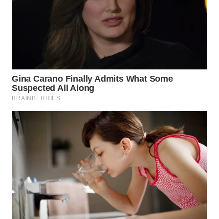
TAPANULI
TENGAH
WN DELI
SERDANG
WN
TEBING
TINGGI
WN
PAKPAK
WN
KARAWANG
WN
BEKASI