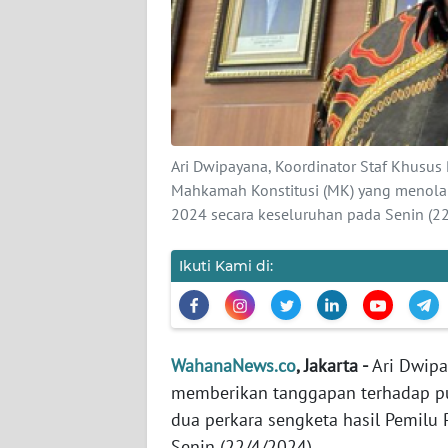
KARIR
DISCLAIMER
Wahana
News
Regional
Ari Dwipayana, Koordinator Staf Khusu
Mahkamah Konstitusi (MK) yang menolak 
WN
2024 secara keseluruhan pada Senin (2
SUMUT
Ikuti Kami di:
WN
JAKARTA
WN
WahanaNews.co
, Jakarta -
Ari Dwipa
JABAR
memberikan tanggapan terhadap p
dua perkara sengketa hasil Pemilu 
WN
Senin (22/4/2024).
BANTEN