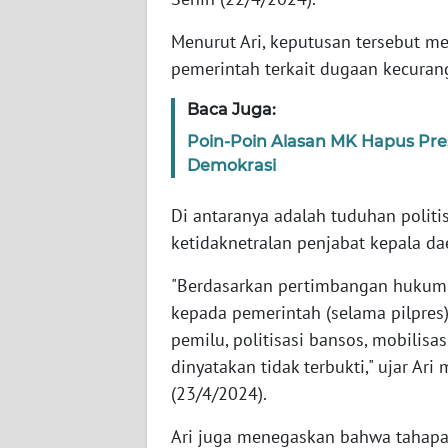
Menurut Ari, keputusan tersebut 
WN
pemerintah terkait dugaan kecura
NTT
Baca Juga:
WN
Poin-Poin Alasan MK Hapus Pre
KEPRI
Demokrasi
WN
Di antaranya adalah tuduhan politis
PAPUA
ketidaknetralan penjabat kepala da
WN
"Berdasarkan pertimbangan hukum 
PAPUA
kepada pemerintah (selama pilpres)
BARAT
pemilu, politisasi bansos, mobilisas
dinyatakan tidak terbukti," ujar Ari
WN
RIAU
(23/4/2024).
Ari juga menegaskan bahwa tahapan 
WN