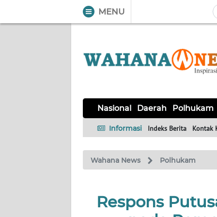
MENU
WAHANA
Tutup
TV
NASIONAL
DAERAH
POLHUKAM
KRIMINAL
EKUIN
SAINS-
KESEHATAN
INTERNASIONAL
Nasional
Daerah
Polhukam
TEKNO
Informasi
Indeks Berita
Kontak 
SERBA-
PENDIDIKAN
OLAHRAGA
OPINI
SERBI
Wahana News
Polhukam
EDITORIAL
Respons Putus
Informasi