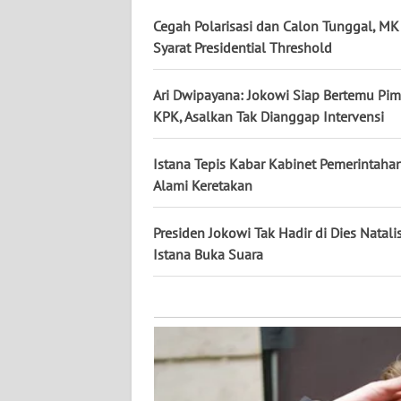
KALTARA
Cegah Polarisasi dan Calon Tunggal, M
Syarat Presidential Threshold
WN
KALSEL
Ari Dwipayana: Jokowi Siap Bertemu Pi
WN
KPK, Asalkan Tak Dianggap Intervensi
KALTIM
Istana Tepis Kabar Kabinet Pemerintaha
WN
Alami Keretakan
SULSEL
Presiden Jokowi Tak Hadir di Dies Natal
WN
Istana Buka Suara
GORONTALO
WN
SULUT
WN
MALUKU