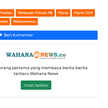
Presiden
Pembacaan Putusan Mk
Pilpres
Pilpres 2024
anews
Wahananewsco
Beri Komentar
 orang pertama yang membaca berita-berita
terbaru Wahana News
Install Aplikasi