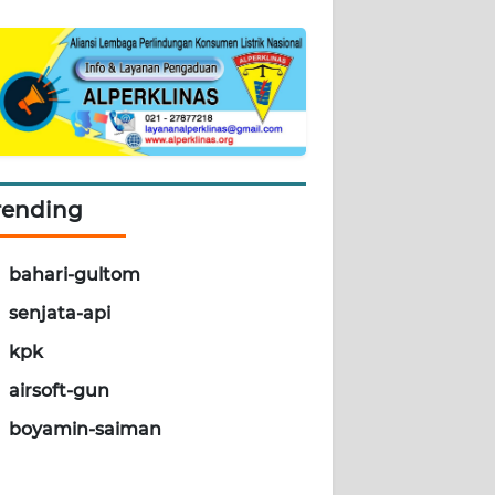
rending
bahari-gultom
senjata-api
kpk
airsoft-gun
boyamin-saiman