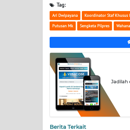
NUSANTARA
Tag:
Ari Dwipayana
Koordinator Staf Khusus 
WN
JOGJA
Putusan Mk
Sengketa Pilpres
Wahan
WN
JATIM
WN
BALI
WN
Jadilah
KALBAR
WN
KALTENG
WN
Berita Terkait