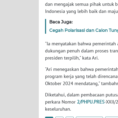
dan mengajak semua pihak untuk b
SERAMBI
Indonesia yang lebih baik dan maju
WN
Baca Juga:
JAMBI
Cegah Polarisasi dan Calon Tun
WN
SULTRA
"Ia menyatakan bahwa pemerintah
dukungan penuh dalam proses trans
WN
presiden terpilih," kata Ari.
NTB
"Ari menegaskan bahwa pemerintah
program kerja yang telah direncan
WN
SULTENG
Oktober 2024 mendatang," tambah
Diketahui, dalam pembacaan putu
WN
perkara Nomor
2/PHPU.PRES
-XXII/
SULBAR
keseluruhan.
WN