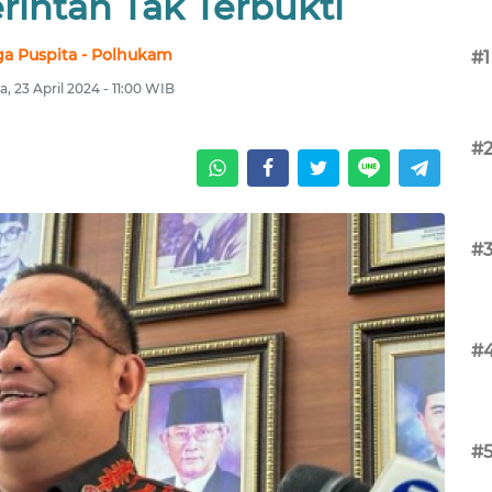
intah Tak Terbukti
a Puspita - Polhukam
#1
a, 23 April 2024 - 11:00 WIB
#
#
#
#