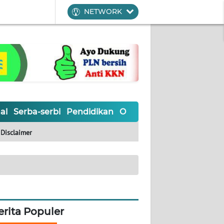
NETWORK
al
Serba-serbi
Pendidikan
Olahraga
Opini
Editoria
Disclaimer
erita Populer