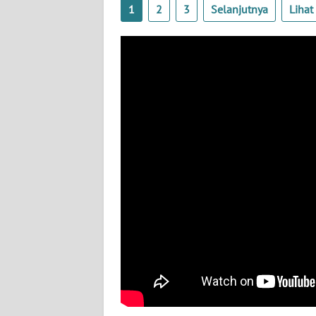
BABEL
1
2
3
Selanjutnya
Liha
WN
SUMBAR
WN
SUMSEL
WN
BENGKULU
WN
LAMPUNG
WN
JATENG
WN