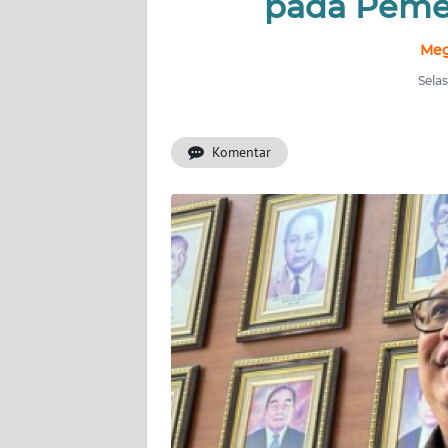
pada Pemer
INDEKS
BERITA
Meg
Selas
KONTAK
KAMI
Komentar
INFO
IKLAN
TENTANG
KAMI
PEDOMAN
MEDIA
SIBER
REDAKSI