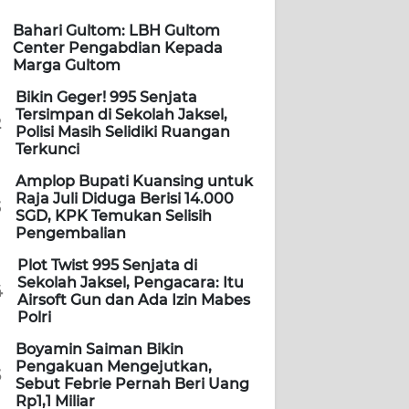
Bahari Gultom: LBH Gultom
Center Pengabdian Kepada
Marga Gultom
Bikin Geger! 995 Senjata
Tersimpan di Sekolah Jaksel,
2
Polisi Masih Selidiki Ruangan
Terkunci
Amplop Bupati Kuansing untuk
Raja Juli Diduga Berisi 14.000
3
SGD, KPK Temukan Selisih
Pengembalian
Plot Twist 995 Senjata di
Sekolah Jaksel, Pengacara: Itu
4
Airsoft Gun dan Ada Izin Mabes
Polri
Boyamin Saiman Bikin
Pengakuan Mengejutkan,
5
Sebut Febrie Pernah Beri Uang
Rp1,1 Miliar