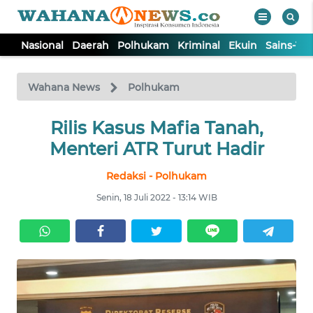
Nasional
Daerah
Polhukam
Kriminal
Ekuin
Sains-Te
WAHANA
Tutup
TV
Wahana News
Polhukam
NASIONAL
Rilis Kasus Mafia Tanah,
Menteri ATR Turut Hadir
DAERAH
Redaksi - Polhukam
Senin, 18 Juli 2022 - 13:14 WIB
POLHUKAM
KRIMINAL
EKUIN