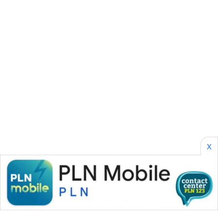
CILEUNGSI
NEWS
BERKAT
NEWS
BERAMPU
NEWS
ANUGERAH
NEWS
X
AKHLAK
ID
PERAPKI
NEWS