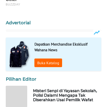
WN
NATUNA
Advertorial
WN
BINTAN
WN
Dapatkan Merchandise Eksklusif
MANDALIKA
Wahana News
WN
Buka Katalog
LIKUPANG
WN
Pilihan Editor
LABUANBAJO
Misteri Senpi di Yayasan Sekolah,
Polisi Dalami Mengapa Tak
WN
Diserahkan Usai Pemilik Wafat
BORNEO