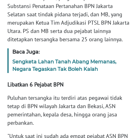
Substansi Penataan Pertanahan BPN Jakarta
Selatan saat tindak pidana terjadi, dan MB, yang
KARIR
merupakan Ketua Tim Adjudikasi PTSL BPN Jakarta
Utara. PS dan MB serta dua pejabat lainnya
DISCLAIMER
ditetapkan tersangka bersama 25 orang lainnya.
Wahana
Baca Juga:
News
Regional
Sengketa Lahan Tanah Abang Memanas,
Negara Tegaskan Tak Boleh Kalah
WN
SUMUT
Libatkan 6 Pejabat BPN
Puluhan tersangka itu terdiri atas pegawai tidak
WN
JAKARTA
tetap di BPN wilayah Jakarta dan Bekasi, ASN
pemerintahan, kepala desa, hingga orang jasa
WN
perbankan.
JABAR
"Untuk saat ini sudah ada empat pejabat ASN BPN