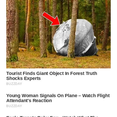
WN
MALUKU
WN
MALUT
WN
DAIRI
WN
DANAU
TOBA
WN
NIAS
WN
LANGKAT