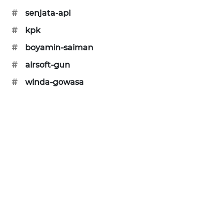
#
senjata-api
MAWAKA
ID
#
kpk
#
boyamin-saiman
MARTABAT
NET
#
airsoft-gun
#
winda-gowasa
PLN
WATCH
MKLI
LPKKI
LKKI
KOPEKLIN