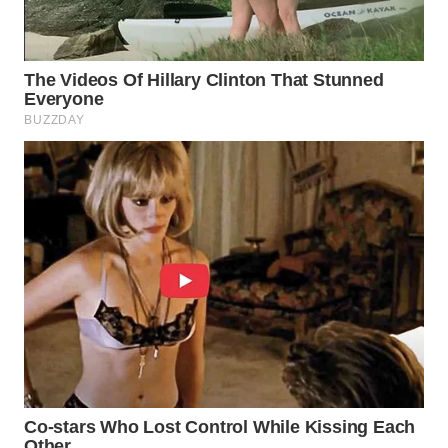
WN
PRIANGAN
TIMUR
WN
SEMARANG
WN
SOLO
WN
BOROBUDUR
WN
MADURA
WN
SURABAYA