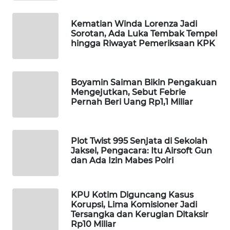
Wahana
Media
Kematian Winda Lorenza Jadi
Group
Sorotan, Ada Luka Tembak Tempel
hingga Riwayat Pemeriksaan KPK
WAHANA
NEWS
Boyamin Saiman Bikin Pengakuan
Mengejutkan, Sebut Febrie
WAHANA
Pernah Beri Uang Rp1,1 Miliar
TANI
WAHANA
Plot Twist 995 Senjata di Sekolah
ADVOKAT
Jaksel, Pengacara: Itu Airsoft Gun
dan Ada Izin Mabes Polri
WAHANA
INFRASTRUKTUR
KPU Kotim Diguncang Kasus
Korupsi, Lima Komisioner Jadi
WAHANA
Tersangka dan Kerugian Ditaksir
KONSUMEN
Rp10 Miliar