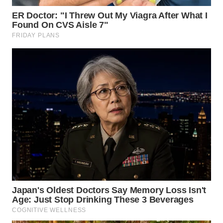
WN
KALTARA
WN
KALSEL
WN
KALTIM
WN
SULSEL
WN
GORONTALO
WN
SULUT