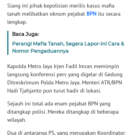
Informasi
Siang ini pihak kepolisian merilis kasus mafia
tanah melibatkan oknum pejabat
BPN
itu secara
INDEKS
lengkap.
BERITA
Baca Juga:
KONTAK
Perangi Mafia Tanah, Segera Lapor-Ini Cara &
KAMI
Nomor Pengaduannya
INFO
Kapolda Metro Jaya Irjen Fadil Imran memimpin
IKLAN
langsung konferensi pers yang digelar di Gedung
Ditreskrimum Polda Metro Jaya. Menteri ATR/BPN
TENTANG
KAMI
Hadi Tjahjanto pun turut hadir di lokasi.
Sejauh ini total ada enam pejabat BPN yang
PEDOMAN
MEDIA
ditangkap polisi. Mereka ditangkap di beberapa
SIBER
wilayah.
Dua di antaranya PS, yang merupakan Koordinator
REDAKSI