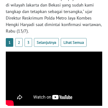
WN
di wilayah Jakarta dan Bekasi yang sudah kami
BANTEN
tangkap dan tetapkan sebagai tersangka," ujar
Direktur Reskrimum Polda Metro Jaya Kombes
WN
Hengki Haryadi saat dimintai konfirmasi wartawan,
NTT
Rabu (13/7).
WN
1
2
3
Selanjutnya
Lihat Semua
KEPRI
WN
PAPUA
WN
PAPUA
BARAT
WN
RIAU