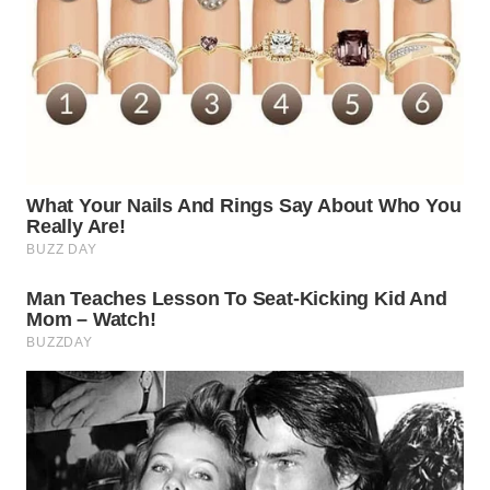
WN
SUMEDANG
WN
CIANJUR
WN
KEPULAUAN
SERIBU
WN
TANGERANG
WN
BINJAI
WN
CIREBON