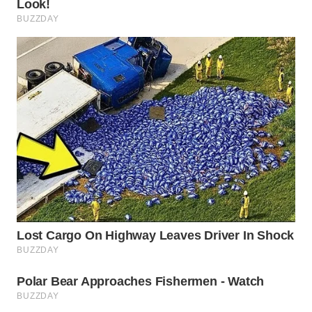
TAPANULI
TENGAH
WN DELI
SERDANG
WN
TEBING
TINGGI
WN
PAKPAK
WN
KARAWANG
WN
BEKASI