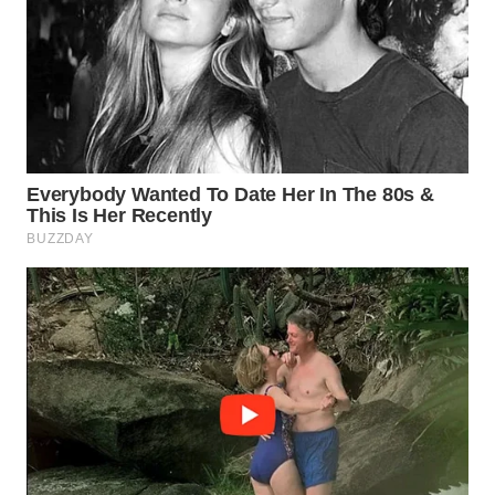
WN
INDRAMAYU
WN
KUNINGAN
WN
MAJALENGKA
WN
SUBANG
WN
SUKABUMI
WN
PURWAKARTA