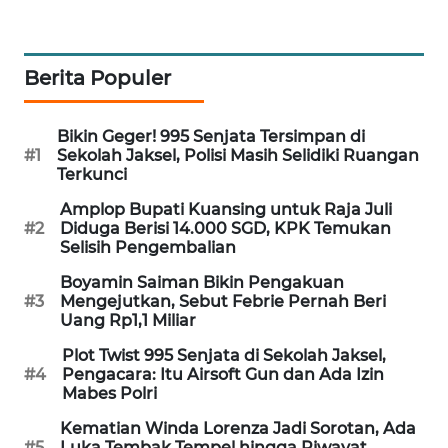
WAHANA
SPORT
Berita Populer
WAHANA
UMKM
Bikin Geger! 995 Senjata Tersimpan di
#1
Sekolah Jaksel, Polisi Masih Selidiki Ruangan
WAHANA
Terkunci
SELEB
Amplop Bupati Kuansing untuk Raja Juli
#2
Diduga Berisi 14.000 SGD, KPK Temukan
Selisih Pengembalian
WAHANA
PERSONA
Boyamin Saiman Bikin Pengakuan
#3
Mengejutkan, Sebut Febrie Pernah Beri
Uang Rp1,1 Miliar
WAHANA
OTOMOTIF
Plot Twist 995 Senjata di Sekolah Jaksel,
#4
Pengacara: Itu Airsoft Gun dan Ada Izin
Mabes Polri
WAHANA
HEALTH
Kematian Winda Lorenza Jadi Sorotan, Ada
#5
Luka Tembak Tempel hingga Riwayat