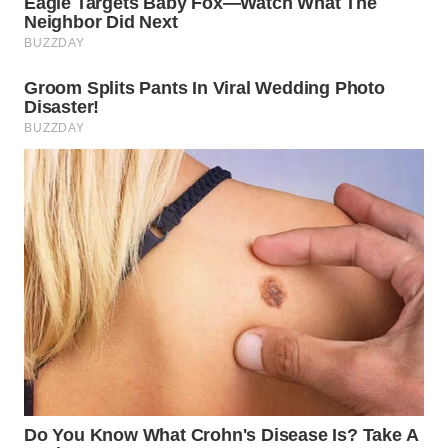
WN
TAPANULI
SELATAN
WN
TANJUNG
LESUNG
WN
KARO
WN
SIMALUNGUN
WN
LABUHANBATU
WN