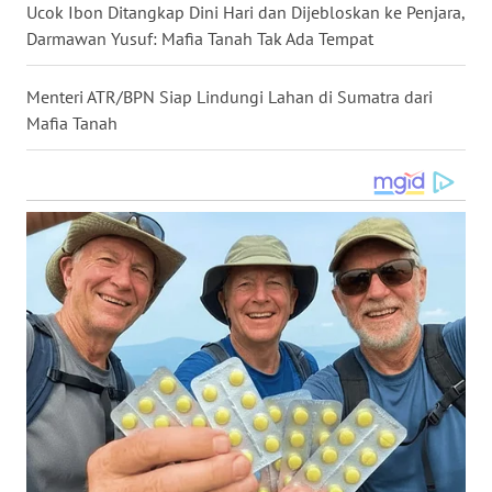
Ucok Ibon Ditangkap Dini Hari dan Dijebloskan ke Penjara,
WN
Darmawan Yusuf: Mafia Tanah Tak Ada Tempat
NUSANTARA
Menteri ATR/BPN Siap Lindungi Lahan di Sumatra dari
WN
Mafia Tanah
JOGJA
WN
JATIM
WN
BALI
WN
KALBAR
WN
KALTENG