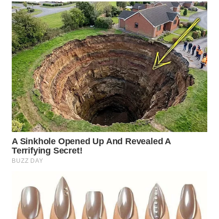
WN
BOGOR
WN
DEPOK
WN
TAPANULI
UTARA
WN
SAMOSIR
WN
PADANG
LAWAS