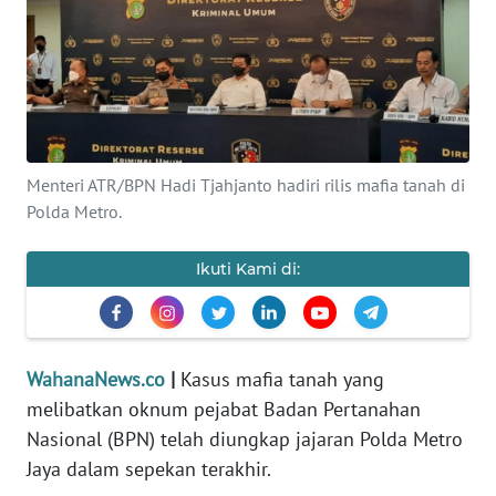
SAINS-TEKNO
KESEHATAN
INTERNASIONAL
Menteri ATR/BPN Hadi Tjahjanto hadiri rilis mafia tanah di
SERBA-SERBI
Polda Metro.
PENDIDIKAN
Ikuti Kami di:
OLAHRAGA
WahanaNews.co
|
Kasus mafia tanah yang
OPINI
melibatkan oknum pejabat Badan Pertanahan
Nasional (BPN) telah diungkap jajaran Polda Metro
EDITORIAL
Jaya dalam sepekan terakhir.