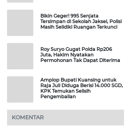
WAHANA
LISTRIK
Bikin Geger! 995 Senjata
Tersimpan di Sekolah Jaksel, Polisi
Masih Selidiki Ruangan Terkunci
WAHANA
TRAVEL
Roy Suryo Gugat Polda Rp206
WAHANA
Juta, Hakim Nyatakan
TV
Permohonan Tak Dapat Diterima
WAHANANEWS
ID
Amplop Bupati Kuansing untuk
Raja Juli Diduga Berisi 14.000 SGD,
KPK Temukan Selisih
WAHANANEWS
Pengembalian
CO ID
KOMENTAR
WAHANANEWS
NET