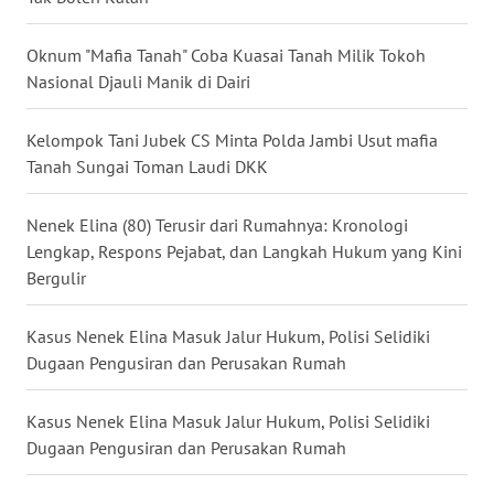
WN
Oknum "Mafia Tanah" Coba Kuasai Tanah Milik Tokoh
BABEL
Nasional Djauli Manik di Dairi
WN
SUMBAR
Kelompok Tani Jubek CS Minta Polda Jambi Usut mafia
Tanah Sungai Toman Laudi DKK
WN
SUMSEL
Nenek Elina (80) Terusir dari Rumahnya: Kronologi
Lengkap, Respons Pejabat, dan Langkah Hukum yang Kini
WN
Bergulir
BENGKULU
Kasus Nenek Elina Masuk Jalur Hukum, Polisi Selidiki
WN
Dugaan Pengusiran dan Perusakan Rumah
LAMPUNG
Kasus Nenek Elina Masuk Jalur Hukum, Polisi Selidiki
WN
Dugaan Pengusiran dan Perusakan Rumah
JATENG