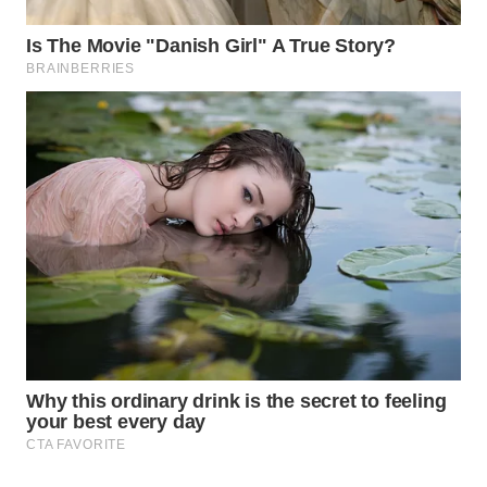
WN
NATUNA
WN
BINTAN
WN
MANDALIKA
WN
LIKUPANG
WN
LABUANBAJO
WN
BORNEO