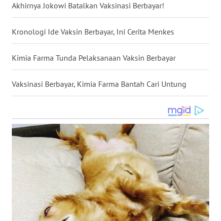
Akhirnya Jokowi Batalkan Vaksinasi Berbayar!
WN
BABEL
Kronologi Ide Vaksin Berbayar, Ini Cerita Menkes
WN
Kimia Farma Tunda Pelaksanaan Vaksin Berbayar
SUMBAR
Vaksinasi Berbayar, Kimia Farma Bantah Cari Untung
WN
SUMSEL
WN
BENGKULU
WN
LAMPUNG
WN
JATENG