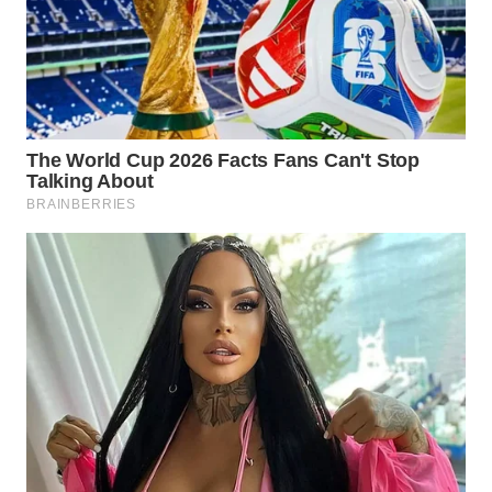
WN
TAPANULI
SELATAN
WN
TANJUNG
LESUNG
WN
KARO
WN
SIMALUNGUN
WN
LABUHANBATU
WN