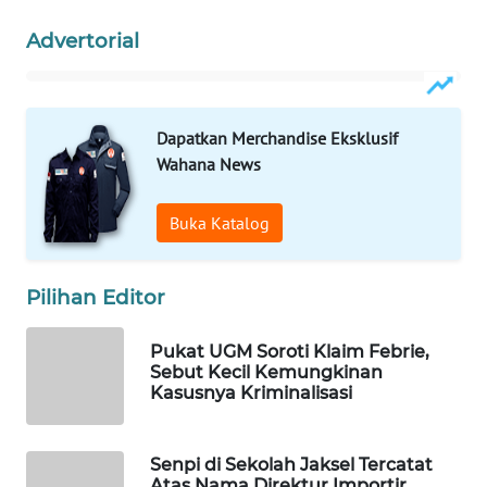
Wahana
Advertorial
Media
Group
WAHANA
Dapatkan Merchandise Eksklusif
NEWS
Wahana News
WAHANA
TANI
Buka Katalog
WAHANA
Pilihan Editor
ADVOKAT
Pukat UGM Soroti Klaim Febrie,
WAHANA
Sebut Kecil Kemungkinan
INFRASTRUKTUR
Kasusnya Kriminalisasi
WAHANA
KONSUMEN
Senpi di Sekolah Jaksel Tercatat
Atas Nama Direktur Importir