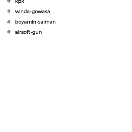
#
kpk
PORTAL
#
winda-gowasa
KONSUMEN
#
boyamin-saiman
FORWAMKI
#
airsoft-gun
ALPERKLINAS
FORJASIDA
TAMBANG
NEWS
SITUNGIR
NEWS
SIDIKALANG
NEWS