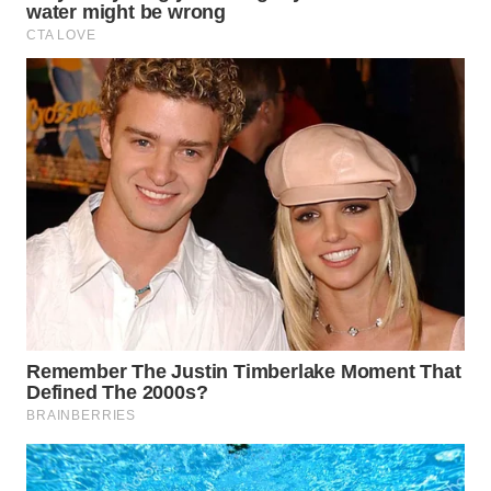
WN
KALTARA
WN
KALSEL
WN
KALTIM
WN
SULSEL
WN
GORONTALO
WN
SULUT