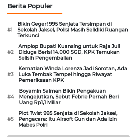
Berita Populer
WAHANA
DESA
WISATA
Bikin Geger! 995 Senjata Tersimpan di
#1
Sekolah Jaksel, Polisi Masih Selidiki Ruangan
LAPAK
Terkunci
WAHANA
Amplop Bupati Kuansing untuk Raja Juli
#2
Diduga Berisi 14.000 SGD, KPK Temukan
Wahana
Selisih Pengembalian
Network
Kematian Winda Lorenza Jadi Sorotan, Ada
#3
Luka Tembak Tempel hingga Riwayat
KONSUMEN
Pemeriksaan KPK
LISTRIK
Boyamin Saiman Bikin Pengakuan
#4
Mengejutkan, Sebut Febrie Pernah Beri
MASYARAKAT
Uang Rp1,1 Miliar
KELISTRIKAN
Plot Twist 995 Senjata di Sekolah Jaksel,
#5
Pengacara: Itu Airsoft Gun dan Ada Izin
WALINKI
Mabes Polri
ID