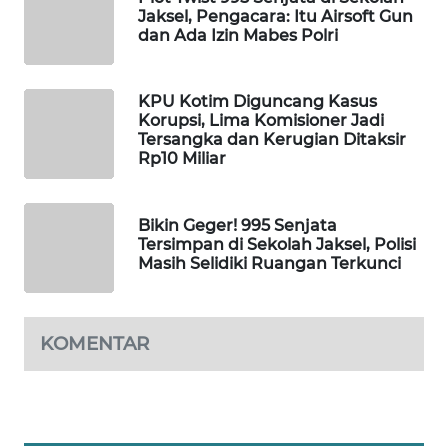
Jaksel, Pengacara: Itu Airsoft Gun
WAHANA
dan Ada Izin Mabes Polri
SPORT
WAHANA
KPU Kotim Diguncang Kasus
UMKM
Korupsi, Lima Komisioner Jadi
Tersangka dan Kerugian Ditaksir
Rp10 Miliar
WAHANA
SELEB
Bikin Geger! 995 Senjata
Tersimpan di Sekolah Jaksel, Polisi
WAHANA
Masih Selidiki Ruangan Terkunci
PERSONA
WAHANA
KOMENTAR
OTOMOTIF
WAHANA
HEALTH