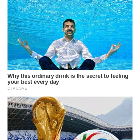
WN
MALUKU
WN
MALUT
WN
DAIRI
WN
DANAU
TOBA
WN
NIAS
WN
LANGKAT