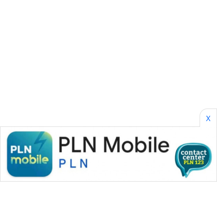
SONYA
ASA
NEWS
X