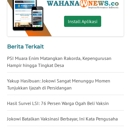
WN
SERAMBI
Install Aplikasi
WN
JAMBI
Berita Terkait
WN
PSI Muara Enim Matangkan Rakorda, Kepengurusan
SULTRA
Hampir hingga Tingkat Desa
WN
Yakup Hasibuan: Jokowi Sangat Menunggu Momen
NTB
Tunjukkan Ijazah di Persidangan
WN
SULTENG
Hasil Survei LSI: 76 Persen Warga Ogah Beli Vaksin
WN
Jokowi Batalkan Vaksinasi Berbayar, Ini Kata Pengusaha
SULBAR