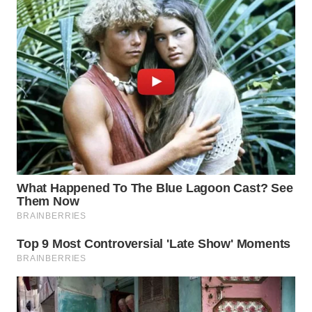
WN
SUMEDANG
WN
CIANJUR
WN
KEPULAUAN
SERIBU
WN
TANGERANG
WN
BINJAI
WN
CIREBON