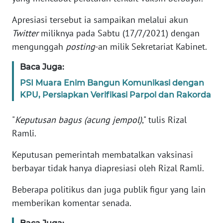
Informasi
Apresiasi tersebut ia sampaikan melalui akun
INDEKS
Twitter
miliknya pada Sabtu (17/7/2021) dengan
BERITA
mengunggah
posting
-an milik Sekretariat Kabinet.
KONTAK
Baca Juga:
KAMI
PSI Muara Enim Bangun Komunikasi dengan
KPU, Persiapkan Verifikasi Parpol dan Rakorda
INFO
IKLAN
"
Keputusan bagus (acung jempol)
," tulis Rizal
Ramli.
TENTANG
KAMI
Keputusan pemerintah membatalkan vaksinasi
berbayar tidak hanya diapresiasi oleh Rizal Ramli.
PEDOMAN
MEDIA
Beberapa politikus dan juga publik figur yang lain
SIBER
memberikan komentar senada.
REDAKSI