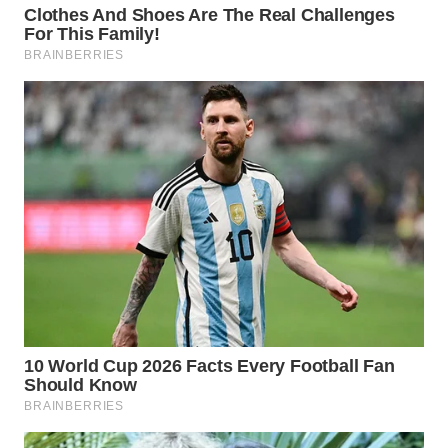
WN
BOGOR
WN
DEPOK
WN
TAPANULI
UTARA
WN
SAMOSIR
WN
PADANG
LAWAS