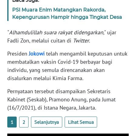
Baca Juga:
PSI Muara Enim Matangkan Rakorda,
KARIR
Kepengurusan Hampir hingga Tingkat Desa
DISCLAIMER
"
Alhamdulillah suara rakyat didengarkan
," ujar
Fadli Zon, melalui cuitan di
Twitter
.
Wahana
News
Presiden
Jokowi
telah mengambil keputusan untuk
Regional
membatalkan vaksin Covid-19 berbayar bagi
individu, yang semula direncanakan akan
WN
disalurkan melalui Kimia Farma.
SUMUT
Pernyataan tersebut disampaikan Sekretaris
WN
Kabinet (Seskab), Pramono Anung, pada Jumat
JAKARTA
(16/7/2021), di Istana Negara, Jakarta.
WN
1
2
Selanjutnya
Lihat Semua
JABAR