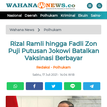
Nasional
Daerah
Polhukam
Kriminal
Ekuin
Sains-Te
WAHANA
Tutup
TV
Wahana News
Polhukam
NASIONAL
Rizal Ramli hingga Fadli Zon
Puji Putusan Jokowi Batalkan
DAERAH
Vaksinasi Berbayar
Redaksi - Polhukam
POLHUKAM
Sabtu, 17 Juli 2021 - 14:04 WIB
KRIMINAL
EKUIN