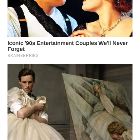
WN
PRIANGAN
TIMUR
WN
SEMARANG
WN
SOLO
WN
BOROBUDUR
WN
MADURA
WN
SURABAYA