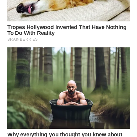
WN
NUSANTARA
WN
JOGJA
WN
JATIM
WN
BALI
WN
KALBAR
WN
KALTENG