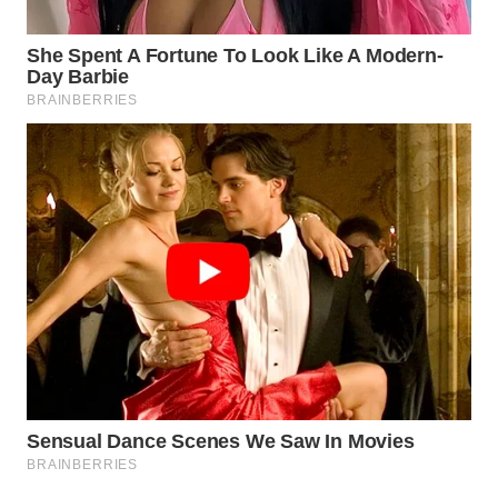
TAPANULI
TENGAH
WN DELI
SERDANG
WN
TEBING
TINGGI
WN
PAKPAK
WN
KARAWANG
WN
BEKASI