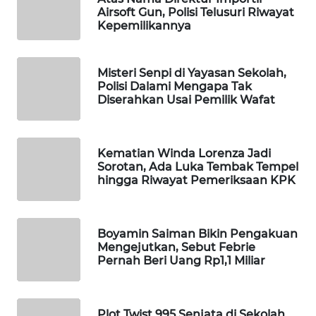
Airsoft Gun, Polisi Telusuri Riwayat
WAHANA
Kepemilikannya
LISTRIK
Misteri Senpi di Yayasan Sekolah,
WAHANA
Polisi Dalami Mengapa Tak
TRAVEL
Diserahkan Usai Pemilik Wafat
WAHANA
TV
Kematian Winda Lorenza Jadi
Sorotan, Ada Luka Tembak Tempel
WAHANANEWS
hingga Riwayat Pemeriksaan KPK
ID
WAHANANEWS
Boyamin Saiman Bikin Pengakuan
CO ID
Mengejutkan, Sebut Febrie
Pernah Beri Uang Rp1,1 Miliar
WAHANANEWS
NET
Plot Twist 995 Senjata di Sekolah