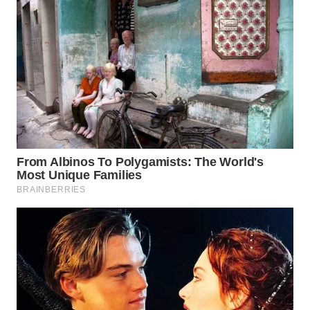
WN
INDRAMAYU
WN
KUNINGAN
WN
MAJALENGKA
WN
SUBANG
WN
SUKABUMI
WN
PURWAKARTA