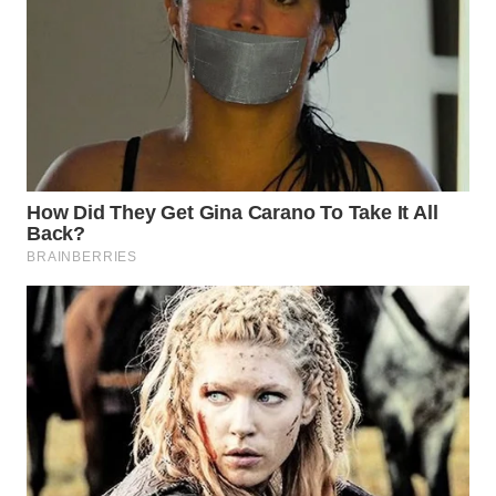
WN
NATUNA
WN
BINTAN
WN
MANDALIKA
WN
LIKUPANG
WN
LABUANBAJO
WN
BORNEO