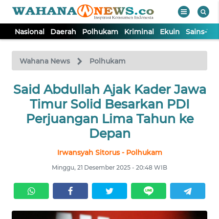
Nasional
Daerah
Polhukam
Kriminal
Ekuin
Sains-Te
WAHANA
Tutup
TV
Wahana News
Polhukam
Said Abdullah Ajak Kader Jawa
NASIONAL
Timur Solid Besarkan PDI
DAERAH
Perjuangan Lima Tahun ke
Depan
POLHUKAM
Irwansyah Sitorus - Polhukam
Minggu, 21 Desember 2025 - 20:48 WIB
KRIMINAL
EKUIN