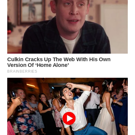
WN
MALUKU
WN
MALUT
WN
DAIRI
WN
DANAU
TOBA
WN
NIAS
WN
LANGKAT