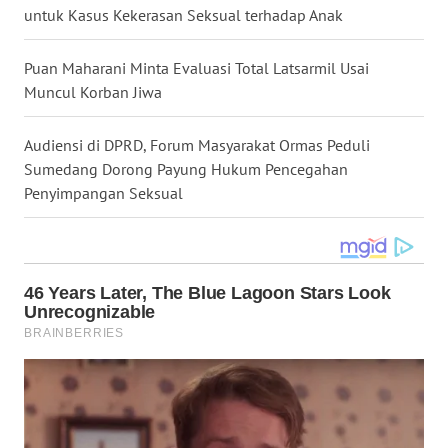
untuk Kasus Kekerasan Seksual terhadap Anak
WN
KALTARA
Puan Maharani Minta Evaluasi Total Latsarmil Usai
Muncul Korban Jiwa
WN
KALSEL
Audiensi di DPRD, Forum Masyarakat Ormas Peduli
Sumedang Dorong Payung Hukum Pencegahan
WN
KALTIM
Penyimpangan Seksual
WN
SULSEL
WN
GORONTALO
WN
SULUT