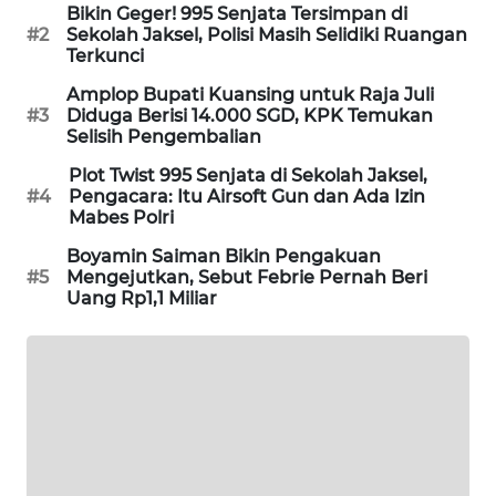
Bikin Geger! 995 Senjata Tersimpan di
SIBARAGAS
#2
Sekolah Jaksel, Polisi Masih Selidiki Ruangan
NEWS
Terkunci
Amplop Bupati Kuansing untuk Raja Juli
METRO
#3
Diduga Berisi 14.000 SGD, KPK Temukan
SIANTAR
Selisih Pengembalian
NEWS
Plot Twist 995 Senjata di Sekolah Jaksel,
#4
Pengacara: Itu Airsoft Gun dan Ada Izin
METRO
Mabes Polri
MEDAN
Boyamin Saiman Bikin Pengakuan
NEWS
#5
Mengejutkan, Sebut Febrie Pernah Beri
Uang Rp1,1 Miliar
METRO
JAKARTA
NEWS
KRT
NEWS