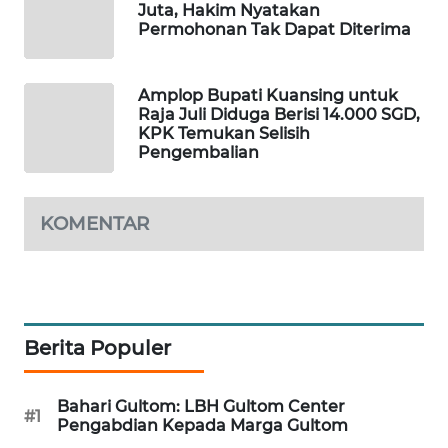
Juta, Hakim Nyatakan
PORTAL
Permohonan Tak Dapat Diterima
KONSUMEN
FORWAMKI
Amplop Bupati Kuansing untuk
Raja Juli Diduga Berisi 14.000 SGD,
KPK Temukan Selisih
ALPERKLINAS
Pengembalian
FORJASIDA
KOMENTAR
TAMBANG
NEWS
SITUNGIR
Berita Populer
NEWS
SIDIKALANG
Bahari Gultom: LBH Gultom Center
#1
NEWS
Pengabdian Kepada Marga Gultom