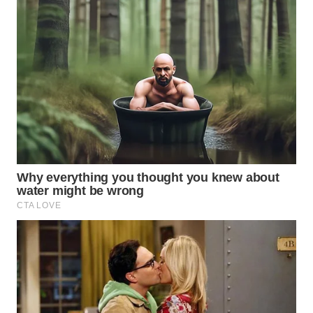
WN
BOGOR
WN
DEPOK
WN
TAPANULI
UTARA
WN
SAMOSIR
WN
PADANG
LAWAS