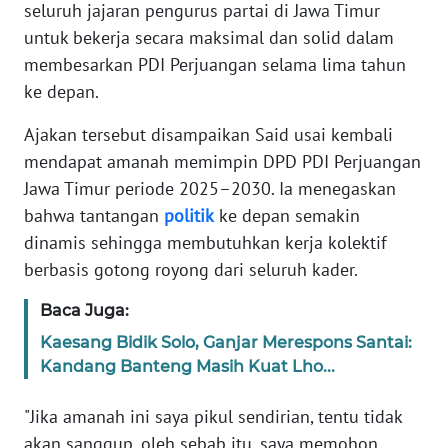
Informasi
seluruh jajaran pengurus partai di Jawa Timur
untuk bekerja secara maksimal dan solid dalam
INDEKS
membesarkan PDI Perjuangan selama lima tahun
BERITA
ke depan.
KONTAK
Ajakan tersebut disampaikan Said usai kembali
KAMI
mendapat amanah memimpin DPD PDI Perjuangan
Jawa Timur periode 2025–2030. Ia menegaskan
INFO
bahwa tantangan
politik
ke depan semakin
IKLAN
dinamis sehingga membutuhkan kerja kolektif
berbasis gotong royong dari seluruh kader.
TENTANG
KAMI
Baca Juga:
Kaesang Bidik Solo, Ganjar Merespons Santai:
PEDOMAN
Kandang Banteng Masih Kuat Lho...
MEDIA
SIBER
"Jika amanah ini saya pikul sendirian, tentu tidak
akan sanggup. oleh sebab itu, saya memohon
REDAKSI