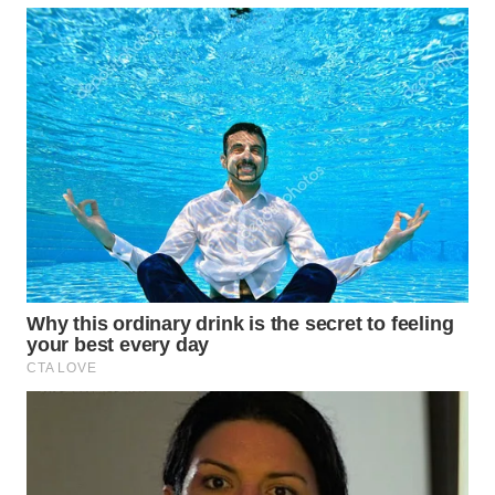
WN
PRIANGAN
TIMUR
WN
SEMARANG
WN
SOLO
WN
BOROBUDUR
WN
MADURA
WN
SURABAYA