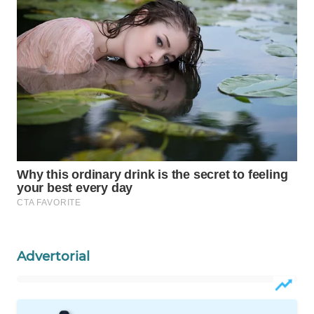
WAHANA
SPORT
WAHANA
UMKM
WAHANA
SELEB
WAHANA
PERSONA
WAHANA
OTOMOTIF
Advertorial
WAHANA
HEALTH