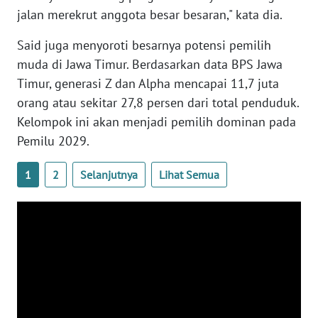
jalan merekrut anggota besar besaran," kata dia.
WN
SERAMBI
Said juga menyoroti besarnya potensi pemilih
muda di Jawa Timur. Berdasarkan data BPS Jawa
WN
Timur, generasi Z dan Alpha mencapai 11,7 juta
JAMBI
orang atau sekitar 27,8 persen dari total penduduk.
Kelompok ini akan menjadi pemilih dominan pada
WN
Pemilu 2029.
SULTRA
1
2
Selanjutnya
Lihat Semua
WN
NTB
WN
SULTENG
WN
SULBAR