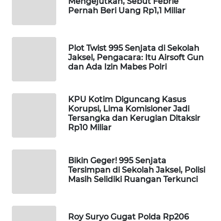
Mengejutkan, Sebut Febrie
Pernah Beri Uang Rp1,1 Miliar
MAWAKA
ID
Plot Twist 995 Senjata di Sekolah
MARTABAT
Jaksel, Pengacara: Itu Airsoft Gun
NET
dan Ada Izin Mabes Polri
PLN
KPU Kotim Diguncang Kasus
WATCH
Korupsi, Lima Komisioner Jadi
Tersangka dan Kerugian Ditaksir
MKLI
Rp10 Miliar
LPKKI
Bikin Geger! 995 Senjata
Tersimpan di Sekolah Jaksel, Polisi
LKKI
Masih Selidiki Ruangan Terkunci
KOPEKLIN
Roy Suryo Gugat Polda Rp206