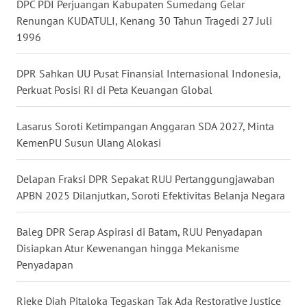
DPC PDI Perjuangan Kabupaten Sumedang Gelar
WN
Renungan KUDATULI, Kenang 30 Tahun Tragedi 27 Juli
NUSANTARA
1996
WN
DPR Sahkan UU Pusat Finansial Internasional Indonesia,
JOGJA
Perkuat Posisi RI di Peta Keuangan Global
WN
Lasarus Soroti Ketimpangan Anggaran SDA 2027, Minta
JATIM
KemenPU Susun Ulang Alokasi
WN
Delapan Fraksi DPR Sepakat RUU Pertanggungjawaban
BALI
APBN 2025 Dilanjutkan, Soroti Efektivitas Belanja Negara
WN
Baleg DPR Serap Aspirasi di Batam, RUU Penyadapan
KALBAR
Disiapkan Atur Kewenangan hingga Mekanisme
Penyadapan
WN
KALTENG
Rieke Diah Pitaloka Tegaskan Tak Ada Restorative Justice