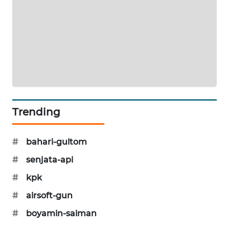
KARING
NEWS
JURNAL
MARITIM
HUMBANG
NEWS
Trending
GARONGGANG
NEWS
#
bahari-gultom
FISUELRI
#
senjata-api
ID
#
kpk
ENERGI
#
airsoft-gun
NEWS
#
boyamin-saiman