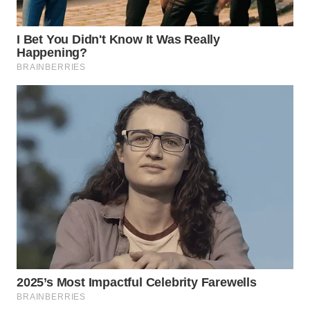
WN
INDRAMAYU
WN
KUNINGAN
WN
MAJALENGKA
WN
SUBANG
WN
SUKABUMI
WN
PURWAKARTA