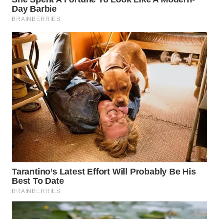
WAHANA
LISTRIK
WAHANA
TRAVEL
WAHANA
TV
WAHANANEWS
ID
WAHANANEWS
CO ID
WAHANANEWS
NET