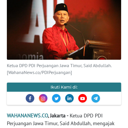
SAINS-TEKNO
KESEHATAN
INTERNASIONAL
SERBA-SERBI
Ketua DPD PDI Perjuangan Jawa Timur, Said Abdullah.
PENDIDIKAN
[WahanaNews.co/PDIPerjuangan]
OLAHRAGA
Ikuti Kami di:
OPINI
EDITORIAL
WAHANANEWS.CO
, Jakarta -
Ketua DPD PDI
Perjuangan Jawa Timur, Said Abdullah, mengajak