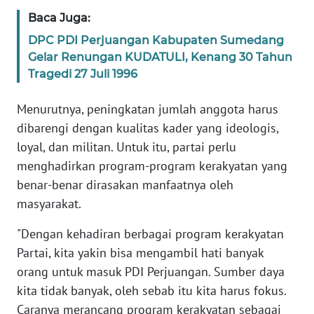
WN
Baca Juga:
BANTEN
DPC PDI Perjuangan Kabupaten Sumedang
Gelar Renungan KUDATULI, Kenang 30 Tahun
WN
Tragedi 27 Juli 1996
NTT
Menurutnya, peningkatan jumlah anggota harus
WN
dibarengi dengan kualitas kader yang ideologis,
KEPRI
loyal, dan militan. Untuk itu, partai perlu
menghadirkan program-program kerakyatan yang
WN
PAPUA
benar-benar dirasakan manfaatnya oleh
masyarakat.
WN
"Dengan kehadiran berbagai program kerakyatan
PAPUA
BARAT
Partai, kita yakin bisa mengambil hati banyak
orang untuk masuk PDI Perjuangan. Sumber daya
WN
kita tidak banyak, oleh sebab itu kita harus fokus.
RIAU
Caranya merancang program kerakyatan sebagai