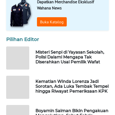
Dapatkan Merchandise Eksklusif
WAHANA
Wahana News
DESA
WISATA
Buka Katalog
LAPAK
WAHANA
Pilihan Editor
Wahana
Misteri Senpi di Yayasan Sekolah,
Network
Polisi Dalami Mengapa Tak
Diserahkan Usai Pemilik Wafat
KONSUMEN
LISTRIK
Kematian Winda Lorenza Jadi
MASYARAKAT
Sorotan, Ada Luka Tembak Tempel
hingga Riwayat Pemeriksaan KPK
KELISTRIKAN
WALINKI
ID
Boyamin Saiman Bikin Pengakuan