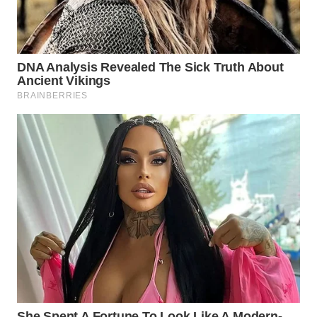
Wahana
Media
Group
WAHANA
NEWS
WAHANA
TANI
WAHANA
ADVOKAT
WAHANA
INFRASTRUKTUR
WAHANA
KONSUMEN