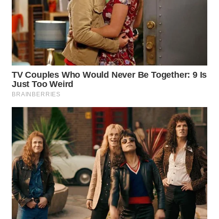
WN
SUMEDANG
WN
CIANJUR
WN
KEPULAUAN
SERIBU
WN
TANGERANG
WN
BINJAI
WN
CIREBON