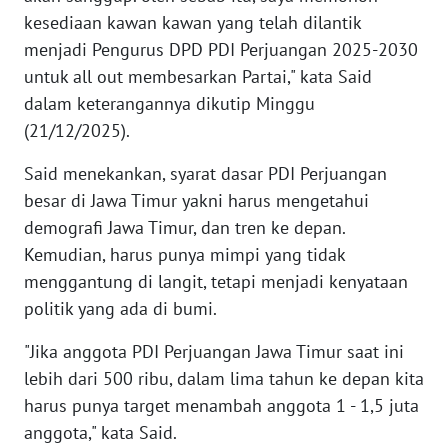
kesediaan kawan kawan yang telah dilantik
menjadi Pengurus DPD PDI Perjuangan 2025-2030
KARIR
untuk all out membesarkan Partai," kata Said
DISCLAIMER
dalam keterangannya dikutip Minggu
(21/12/2025).
Wahana
News
Said menekankan, syarat dasar PDI Perjuangan
Regional
besar di Jawa Timur yakni harus mengetahui
demografi Jawa Timur, dan tren ke depan.
WN
Kemudian, harus punya mimpi yang tidak
SUMUT
menggantung di langit, tetapi menjadi kenyataan
politik yang ada di bumi.
WN
JAKARTA
"Jika anggota PDI Perjuangan Jawa Timur saat ini
lebih dari 500 ribu, dalam lima tahun ke depan kita
WN
harus punya target menambah anggota 1 - 1,5 juta
JABAR
anggota," kata Said.