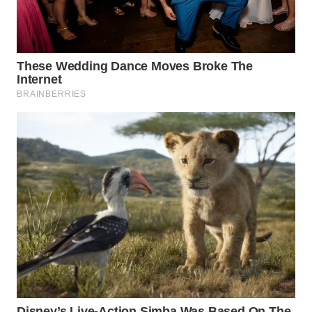
WN
TAPANULI
SELATAN
WN
TANJUNG
LESUNG
WN
KARO
WN
SIMALUNGUN
WN
LABUHANBATU
WN