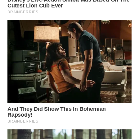
TAPANULI
TENGAH
WN DELI
SERDANG
WN
TEBING
TINGGI
WN
PAKPAK
WN
KARAWANG
WN
BEKASI