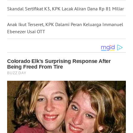
WN
Skandal Sertifikat K3, KPK Lacak Aliran Dana Rp 81 Miliar
NUSANTARA
Anak Ikut Terseret, KPK Dalami Peran Keluarga Immanuel
WN
Ebenezer Usai OTT
JOGJA
WN
JATIM
WN
BALI
WN
KALBAR
WN
KALTENG