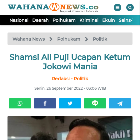
Nasional
Daerah
Polhukam
Kriminal
Ekuin
Sains-Te
WAHANA
Tutup
TV
Wahana News
Polhukam
Politik
NASIONAL
Shamsi Ali Puji Ucapan Ketum
Jokowi Mania
DAERAH
Redaksi - Politik
Senin, 26 September 2022 - 03:06 WIB
POLHUKAM
KRIMINAL
EKUIN