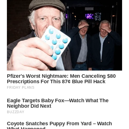
WN
TAPANULI
SELATAN
WN
TANJUNG
LESUNG
WN
KARO
WN
SIMALUNGUN
WN
LABUHANBATU
WN