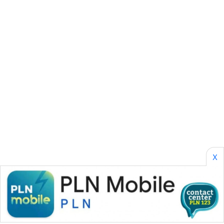
CILEUNGSI
NEWS
BERKAT
NEWS
BERAMPU
NEWS
ANUGERAH
NEWS
AKHLAK
X
ID
PERAPKI
NEWS