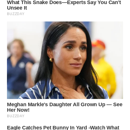
WN
PRIANGAN
TIMUR
WN
SEMARANG
WN
SOLO
WN
BOROBUDUR
WN
MADURA
WN
SURABAYA