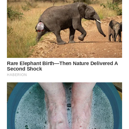
WN
SUMEDANG
WN
CIANJUR
WN
KEPULAUAN
SERIBU
WN
TANGERANG
WN
BINJAI
WN
CIREBON