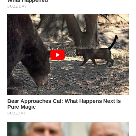
TAPANULI
TENGAH
WN DELI
SERDANG
WN
TEBING
TINGGI
WN
PAKPAK
WN
KARAWANG
WN
BEKASI