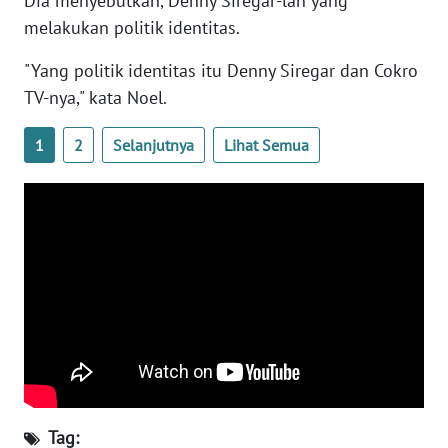
Dia menyebutkan, Denny Siregar-lah yang
WN
melakukan politik identitas.
BANTEN
"Yang politik identitas itu Denny Siregar dan Cokro
WN
TV-nya," kata Noel.
NTT
1
2
Selanjutnya
Lihat Semua
WN
KEPRI
WN
PAPUA
WN
PAPUA
BARAT
WN
RIAU
Tag: