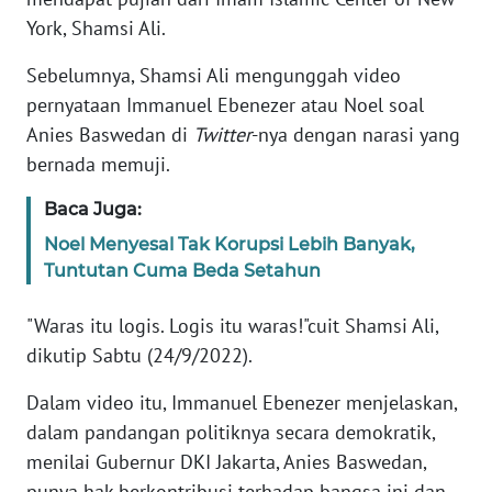
Informasi
York, Shamsi Ali.
INDEKS
Sebelumnya, Shamsi Ali mengunggah video
BERITA
pernyataan Immanuel Ebenezer atau Noel soal
Anies Baswedan di
Twitter
-nya dengan narasi yang
KONTAK
KAMI
bernada memuji.
Baca Juga:
INFO
IKLAN
Noel Menyesal Tak Korupsi Lebih Banyak,
Tuntutan Cuma Beda Setahun
TENTANG
"Waras itu logis. Logis itu waras!"cuit Shamsi Ali,
KAMI
dikutip Sabtu (24/9/2022).
PEDOMAN
Dalam video itu, Immanuel Ebenezer menjelaskan,
MEDIA
SIBER
dalam pandangan politiknya secara demokratik,
menilai Gubernur DKI Jakarta, Anies Baswedan,
REDAKSI
punya hak berkontribusi terhadap bangsa ini dan