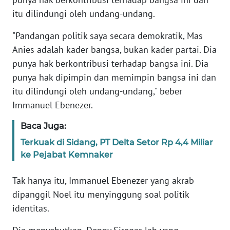
itu dilindungi oleh undang-undang.
KARIR
"Pandangan politik saya secara demokratik, Mas
Anies adalah kader bangsa, bukan kader partai. Dia
DISCLAIMER
punya hak berkontribusi terhadap bangsa ini. Dia
punya hak dipimpin dan memimpin bangsa ini dan
Wahana
News
itu dilindungi oleh undang-undang," beber
Regional
Immanuel Ebenezer.
WN
Baca Juga:
SUMUT
Terkuak di Sidang, PT Delta Setor Rp 4,4 Miliar
ke Pejabat Kemnaker
WN
JAKARTA
Tak hanya itu, Immanuel Ebenezer yang akrab
dipanggil Noel itu menyinggung soal politik
WN
identitas.
JABAR