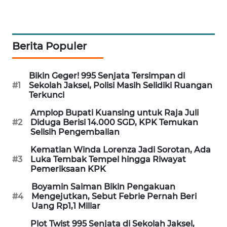
WAHANA
SPORT
Berita Populer
WAHANA
UMKM
Bikin Geger! 995 Senjata Tersimpan di
#1
Sekolah Jaksel, Polisi Masih Selidiki Ruangan
WAHANA
Terkunci
SELEB
Amplop Bupati Kuansing untuk Raja Juli
#2
Diduga Berisi 14.000 SGD, KPK Temukan
WAHANA
Selisih Pengembalian
PERSONA
Kematian Winda Lorenza Jadi Sorotan, Ada
#3
Luka Tembak Tempel hingga Riwayat
WAHANA
Pemeriksaan KPK
OTOMOTIF
Boyamin Saiman Bikin Pengakuan
#4
Mengejutkan, Sebut Febrie Pernah Beri
WAHANA
Uang Rp1,1 Miliar
HEALTH
Plot Twist 995 Senjata di Sekolah Jaksel,