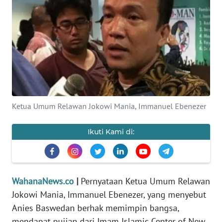
SAINS-TEKNO
KESEHATAN
INTERNASIONAL
SERBA-SERBI
Ketua Umum Relawan Jokowi Mania, Immanuel Ebenezer
PENDIDIKAN
Ikuti Kami di:
OLAHRAGA
OPINI
WahanaNews.co
|
Pernyataan Ketua Umum Relawan
Jokowi Mania, Immanuel Ebenezer, yang menyebut
EDITORIAL
Anies Baswedan berhak memimpin bangsa,
mendapat pujian dari Imam Islamic Center of New