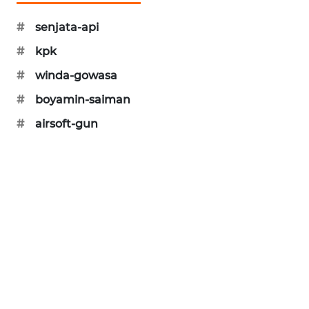
MAWAKA
#
senjata-api
ID
#
kpk
MARTABAT
#
winda-gowasa
NET
#
boyamin-saiman
#
airsoft-gun
PLN
WATCH
MKLI
LPKKI
LKKI
KOPEKLIN