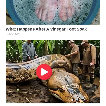
WN
INDRAMAYU
WN
KUNINGAN
WN
MAJALENGKA
WN
SUBANG
WN
SUKABUMI
WN
PURWAKARTA