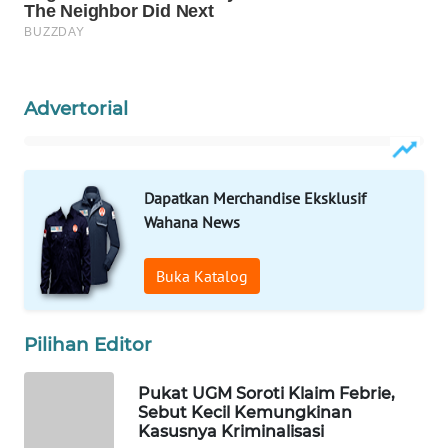
WN
NATUNA
WN
Advertorial
BINTAN
WN
Dapatkan Merchandise Eksklusif
MANDALIKA
Wahana News
WN
LIKUPANG
Buka Katalog
WN
Pilihan Editor
LABUANBAJO
Pukat UGM Soroti Klaim Febrie,
WN
Sebut Kecil Kemungkinan
BORNEO
Kasusnya Kriminalisasi