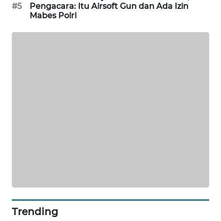
#5
Pengacara: Itu Airsoft Gun dan Ada Izin
WAHANA
Mabes Polri
DESA
WISATA
LAPAK
WAHANA
Wahana
Network
KONSUMEN
LISTRIK
MASYARAKAT
KELISTRIKAN
WALINKI
Trending
ID