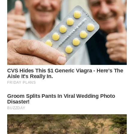
WN
BOGOR
WN
DEPOK
WN
TAPANULI
UTARA
WN
SAMOSIR
WN
PADANG
LAWAS