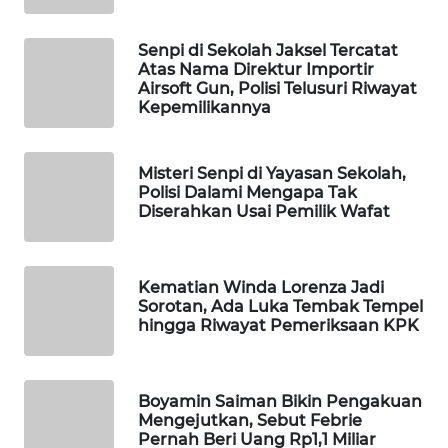
Wahana
Media
Senpi di Sekolah Jaksel Tercatat
Group
Atas Nama Direktur Importir
Airsoft Gun, Polisi Telusuri Riwayat
Kepemilikannya
WAHANA
NEWS
Misteri Senpi di Yayasan Sekolah,
WAHANA
Polisi Dalami Mengapa Tak
TANI
Diserahkan Usai Pemilik Wafat
WAHANA
ADVOKAT
Kematian Winda Lorenza Jadi
Sorotan, Ada Luka Tembak Tempel
hingga Riwayat Pemeriksaan KPK
WAHANA
INFRASTRUKTUR
Boyamin Saiman Bikin Pengakuan
WAHANA
Mengejutkan, Sebut Febrie
KONSUMEN
Pernah Beri Uang Rp1,1 Miliar