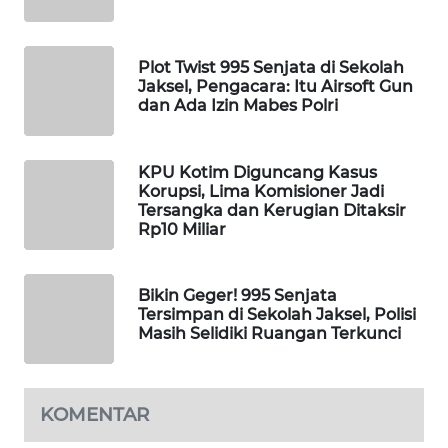
WAHANA
LISTRIK
Plot Twist 995 Senjata di Sekolah
Jaksel, Pengacara: Itu Airsoft Gun
WAHANA
dan Ada Izin Mabes Polri
TRAVEL
KPU Kotim Diguncang Kasus
WAHANA
Korupsi, Lima Komisioner Jadi
TV
Tersangka dan Kerugian Ditaksir
Rp10 Miliar
WAHANANEWS
ID
Bikin Geger! 995 Senjata
Tersimpan di Sekolah Jaksel, Polisi
WAHANANEWS
Masih Selidiki Ruangan Terkunci
CO ID
WAHANANEWS
KOMENTAR
NET