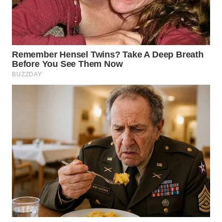
WN
KALTARA
WN
KALSEL
WN
KALTIM
WN
SULSEL
WN
GORONTALO
WN
SULUT