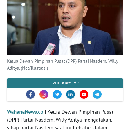
SAINS-TEKNO
KESEHATAN
INTERNASIONAL
SERBA-SERBI
Ketua Dewan Pimpinan Pusat (DPP) Partai Nasdem, Willy
PENDIDIKAN
Aditya. (Net/Ilustrasi)
Ikuti Kami di:
OLAHRAGA
OPINI
WahanaNews.co
|
Ketua Dewan Pimpinan Pusat
EDITORIAL
(DPP) Partai Nasdem, Willy Aditya mengatakan,
sikap partai Nasdem saat ini fleksibel dalam