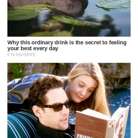
WN
BOGOR
WN
DEPOK
WN
TAPANULI
UTARA
WN
SAMOSIR
WN
PADANG
LAWAS