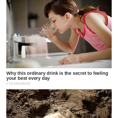
WN
INDRAMAYU
WN
KUNINGAN
WN
MAJALENGKA
WN
SUBANG
WN
SUKABUMI
WN
PURWAKARTA