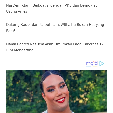
NasDem Klaim Berkoalisi dengan PKS dan Demokrat
WN
Usung Anies
NUSANTARA
Dukung Kader dari Parpol Lain, Willy: Itu Bukan Hal yang
WN
Baru!
JOGJA
Nama Capres NasDem Akan Umumkan Pada Rakernas 17
WN
JATIM
Juni Mendatang
WN
BALI
WN
KALBAR
WN
KALTENG