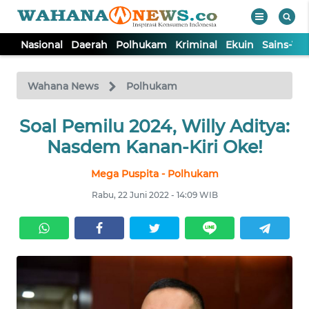
Nasional
Daerah
Polhukam
Kriminal
Ekuin
Sains-Te
WAHANA
Tutup
TV
Wahana News
Polhukam
Soal Pemilu 2024, Willy Aditya:
NASIONAL
Nasdem Kanan-Kiri Oke!
DAERAH
Mega Puspita - Polhukam
Rabu, 22 Juni 2022 - 14:09 WIB
POLHUKAM
KRIMINAL
EKUIN