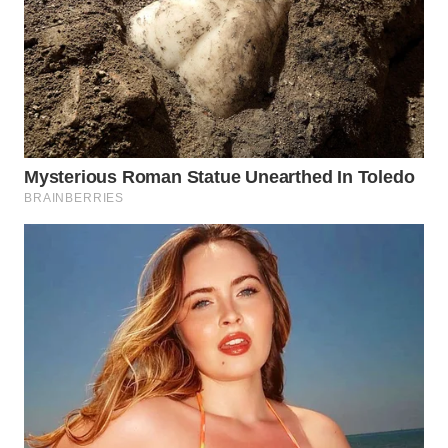
WN
PRIANGAN
TIMUR
WN
SEMARANG
WN
SOLO
WN
BOROBUDUR
WN
MADURA
WN
SURABAYA