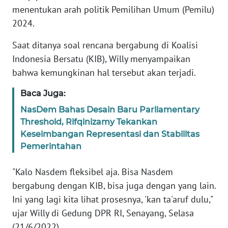
Informasi
menentukan arah politik Pemilihan Umum (Pemilu)
2024.
INDEKS
BERITA
Saat ditanya soal rencana bergabung di Koalisi
Indonesia Bersatu (KIB), Willy menyampaikan
KONTAK
bahwa kemungkinan hal tersebut akan terjadi.
KAMI
Baca Juga:
INFO
NasDem Bahas Desain Baru Parliamentary
IKLAN
Threshold, Rifqinizamy Tekankan
Keseimbangan Representasi dan Stabilitas
TENTANG
Pemerintahan
KAMI
"Kalo Nasdem fleksibel aja. Bisa Nasdem
PEDOMAN
bergabung dengan KIB, bisa juga dengan yang lain.
MEDIA
SIBER
Ini yang lagi kita lihat prosesnya, 'kan ta'aruf dulu,"
ujar Willy di Gedung DPR RI, Senayang, Selasa
REDAKSI
(21/6/2022).