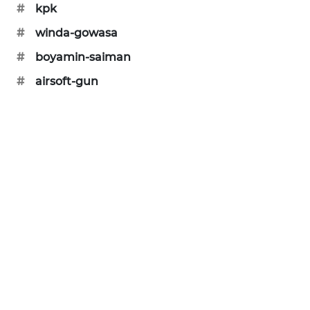
#
kpk
SIBARAGAS
#
winda-gowasa
NEWS
#
boyamin-saiman
METRO
#
airsoft-gun
SIANTAR
NEWS
METRO
MEDAN
NEWS
METRO
JAKARTA
NEWS
KRT
NEWS