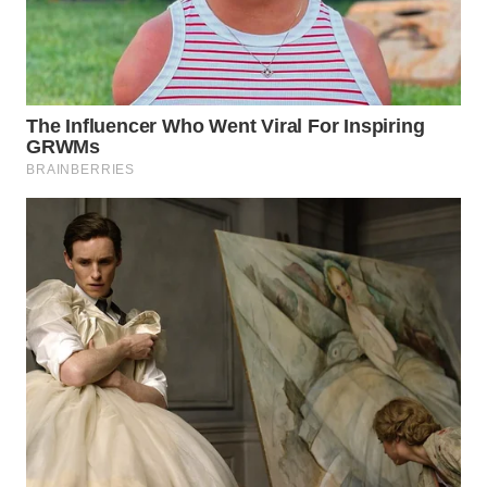
WN
KALTARA
WN
KALSEL
WN
KALTIM
WN
SULSEL
WN
GORONTALO
WN
SULUT