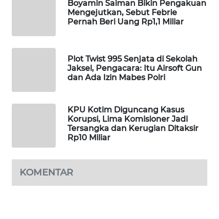
Boyamin Saiman Bikin Pengakuan
WAHANA
Mengejutkan, Sebut Febrie
DESA
Pernah Beri Uang Rp1,1 Miliar
WISATA
LAPAK
Plot Twist 995 Senjata di Sekolah
WAHANA
Jaksel, Pengacara: Itu Airsoft Gun
dan Ada Izin Mabes Polri
Wahana
Network
KPU Kotim Diguncang Kasus
Korupsi, Lima Komisioner Jadi
KONSUMEN
Tersangka dan Kerugian Ditaksir
LISTRIK
Rp10 Miliar
MASYARAKAT
KOMENTAR
KELISTRIKAN
WALINKI
ID