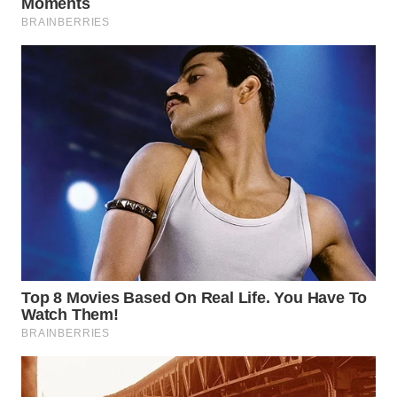
WN
TAPANULI
SELATAN
WN
TANJUNG
LESUNG
WN
KARO
WN
SIMALUNGUN
WN
LABUHANBATU
WN