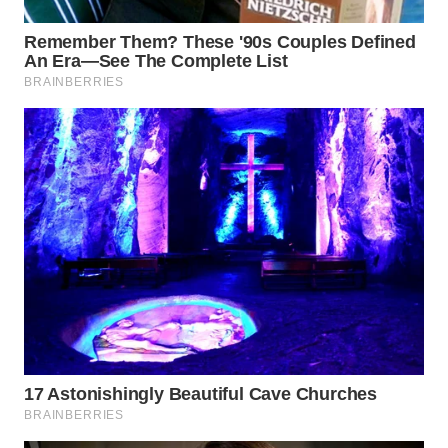
WN
SUMEDANG
WN
CIANJUR
WN
KEPULAUAN
SERIBU
WN
TANGERANG
WN
BINJAI
WN
CIREBON