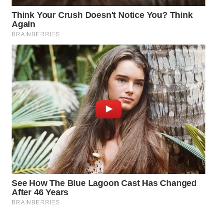
Wahana
Media
Group
WAHANA
NEWS
WAHANA
TANI
WAHANA
ADVOKAT
WAHANA
INFRASTRUKTUR
WAHANA
KONSUMEN