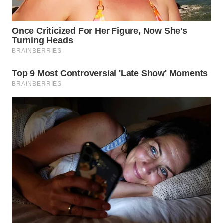
WN
NATUNA
WN
BINTAN
WN
MANDALIKA
WN
LIKUPANG
WN
LABUANBAJO
WN
BORNEO