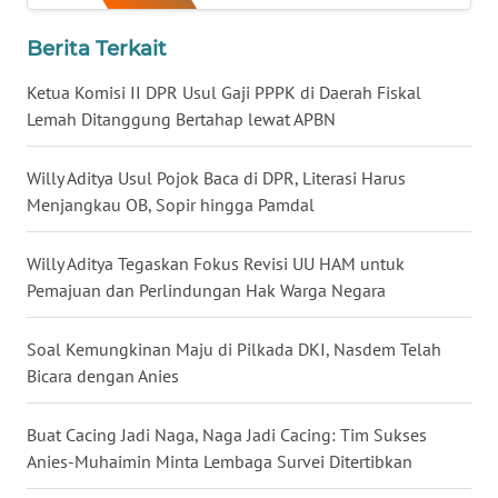
WN
Berita Terkait
BABEL
Ketua Komisi II DPR Usul Gaji PPPK di Daerah Fiskal
WN
Lemah Ditanggung Bertahap lewat APBN
SUMBAR
Willy Aditya Usul Pojok Baca di DPR, Literasi Harus
WN
Menjangkau OB, Sopir hingga Pamdal
SUMSEL
Willy Aditya Tegaskan Fokus Revisi UU HAM untuk
WN
Pemajuan dan Perlindungan Hak Warga Negara
BENGKULU
Soal Kemungkinan Maju di Pilkada DKI, Nasdem Telah
WN
Bicara dengan Anies
LAMPUNG
Buat Cacing Jadi Naga, Naga Jadi Cacing: Tim Sukses
WN
Anies-Muhaimin Minta Lembaga Survei Ditertibkan
JATENG