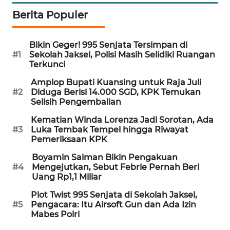
Berita Populer
MAWAKA
ID
Bikin Geger! 995 Senjata Tersimpan di
#1
Sekolah Jaksel, Polisi Masih Selidiki Ruangan
MARTABAT
Terkunci
NET
Amplop Bupati Kuansing untuk Raja Juli
#2
Diduga Berisi 14.000 SGD, KPK Temukan
PLN
Selisih Pengembalian
WATCH
Kematian Winda Lorenza Jadi Sorotan, Ada
#3
Luka Tembak Tempel hingga Riwayat
MKLI
Pemeriksaan KPK
Boyamin Saiman Bikin Pengakuan
LPKKI
#4
Mengejutkan, Sebut Febrie Pernah Beri
Uang Rp1,1 Miliar
LKKI
Plot Twist 995 Senjata di Sekolah Jaksel,
#5
Pengacara: Itu Airsoft Gun dan Ada Izin
KOPEKLIN
Mabes Polri