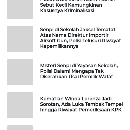
Sebut Kecil Kemungkinan
WAHANA
Kasusnya Kriminalisasi
SPORT
WAHANA
Senpi di Sekolah Jaksel Tercatat
UMKM
Atas Nama Direktur Importir
Airsoft Gun, Polisi Telusuri Riwayat
Kepemilikannya
WAHANA
SELEB
Misteri Senpi di Yayasan Sekolah,
Polisi Dalami Mengapa Tak
WAHANA
Diserahkan Usai Pemilik Wafat
PERSONA
WAHANA
Kematian Winda Lorenza Jadi
OTOMOTIF
Sorotan, Ada Luka Tembak Tempel
hingga Riwayat Pemeriksaan KPK
WAHANA
HEALTH