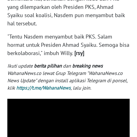
WN
yang dilemparkan oleh Presiden PKS, Ahmad
BANTEN
Syaiku soal koalisi, Nasdem pun menyambut baik
hal tersebut.
WN
NTT
"Tentu Nasdem menyambut baik PKS. Salam
hormat untuk Presiden Ahmad Syaiku. Semoga bisa
WN
berkolaborasi," imbuh Willy.
[rsy]
KEPRI
Ikuti update
berita pilihan
dan
breaking news
WN
WahanaNews.co lewat Grup Telegram "WahanaNews.co
PAPUA
News Update" dengan install aplikasi Telegram di ponsel,
klik
https://t.me/WahanaNews
, lalu join.
WN
PAPUA
BARAT
WN
RIAU