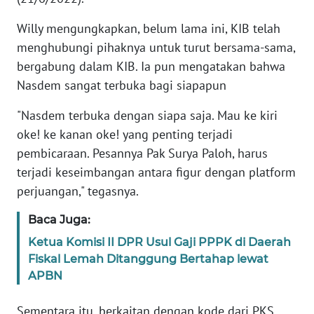
Willy mengungkapkan, belum lama ini, KIB telah
KARIR
menghubungi pihaknya untuk turut bersama-sama,
bergabung dalam KIB. Ia pun mengatakan bahwa
DISCLAIMER
Nasdem sangat terbuka bagi siapapun
Wahana
"Nasdem terbuka dengan siapa saja. Mau ke kiri
News
Regional
oke! ke kanan oke! yang penting terjadi
pembicaraan. Pesannya Pak Surya Paloh, harus
WN
terjadi keseimbangan antara figur dengan platform
SUMUT
perjuangan," tegasnya.
Baca Juga:
WN
JAKARTA
Ketua Komisi II DPR Usul Gaji PPPK di Daerah
Fiskal Lemah Ditanggung Bertahap lewat
WN
APBN
JABAR
Sementara itu, berkaitan dengan kode dari PKS