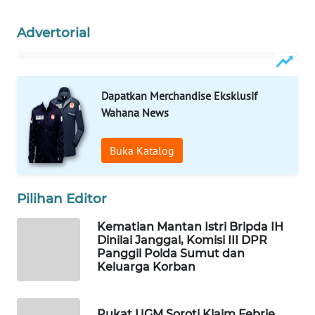
WAHANA
Advertorial
LISTRIK
WAHANA
TRAVEL
Dapatkan Merchandise Eksklusif
Wahana News
WAHANA
TV
Buka Katalog
WAHANANEWS
ID
Pilihan Editor
Kematian Mantan Istri Bripda IH
WAHANANEWS
Dinilai Janggal, Komisi III DPR
CO ID
Panggil Polda Sumut dan
Keluarga Korban
WAHANANEWS
NET
Pukat UGM Soroti Klaim Febrie,