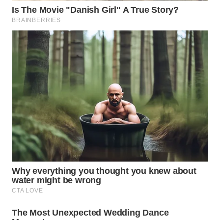
WN
MALUKU
WN
MALUT
WN
DAIRI
WN
DANAU
TOBA
WN
NIAS
WN
LANGKAT