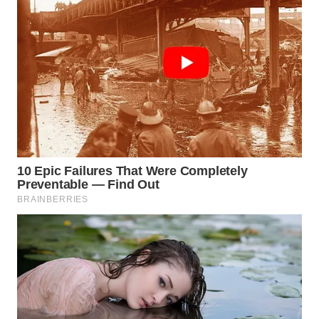
TAPANULI
TENGAH
WN DELI
SERDANG
WN
TEBING
TINGGI
WN
PAKPAK
WN
KARAWANG
WN
BEKASI