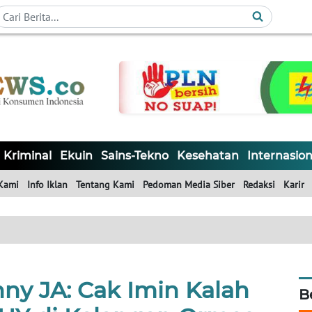
Kriminal
Ekuin
Sains-Tekno
Kesehatan
Internasion
Kami
Info Iklan
Tentang Kami
Pedoman Media Siber
Redaksi
Karir
nny JA: Cak Imin Kalah
B