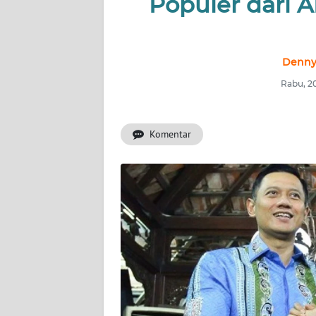
Populer dari 
INDEKS
BERITA
KONTAK
Denny
KAMI
Rabu, 2
INFO
IKLAN
Komentar
TENTANG
KAMI
PEDOMAN
MEDIA
SIBER
REDAKSI