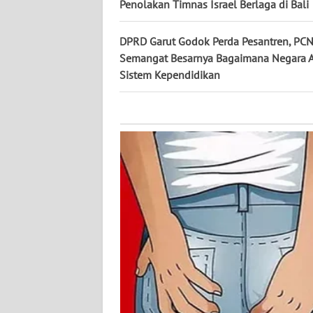
KALTARA
Penolakan Timnas Israel Berlaga di Bali
WN
DPRD Garut Godok Perda Pesantren, PC
KALSEL
Semangat Besarnya Bagaimana Negara A
Sistem Kependidikan
WN
KALTIM
WN
SULSEL
WN
GORONTALO
WN
SULUT
WN
MALUKU