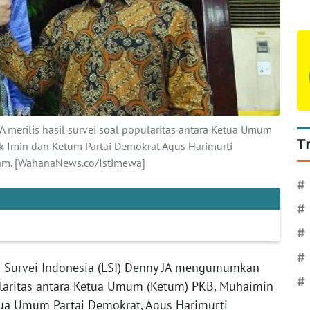
A merilis hasil survei soal popularitas antara Ketua Umum
T
k Imin dan Ketum Partai Demokrat Agus Harimurti
lam. [WahanaNews.co/Istimewa]
#
#
#
#
n Survei Indonesia (LSI) Denny JA mengumumkan
#
ularitas antara Ketua Umum (Ketum) PKB, Muhaimin
tua Umum Partai Demokrat, Agus Harimurti