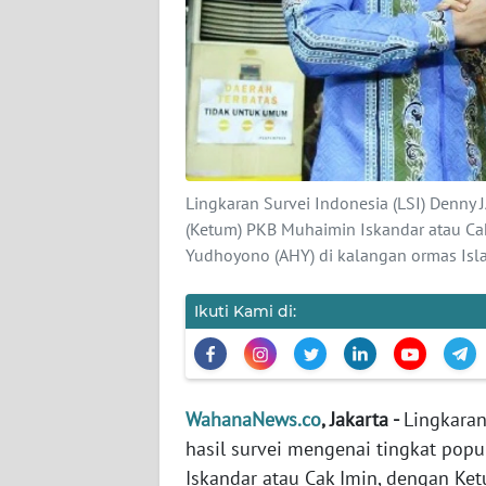
KARIR
DISCLAIMER
Wahana
News
Regional
Lingkaran Survei Indonesia (LSI) Denny J
WN
(Ketum) PKB Muhaimin Iskandar atau Ca
SUMUT
Yudhoyono (AHY) di kalangan ormas Is
WN
Ikuti Kami di:
JAKARTA
WN
JABAR
WahanaNews.co
, Jakarta -
Lingkara
hasil survei mengenai tingkat pop
WN
Iskandar atau Cak Imin, dengan Ke
BANTEN