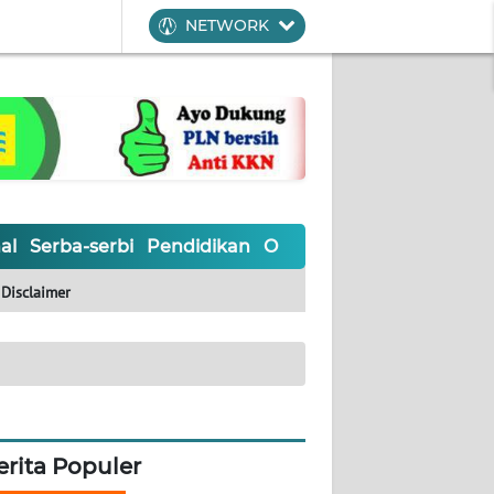
NETWORK
al
Serba-serbi
Pendidikan
Olahraga
Opini
Editoria
Disclaimer
erita Populer