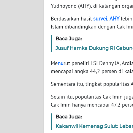
Yudhoyono (AHY), di kalangan orga
WN
Berdasarkan hasil
survei
,
AHY
lebih
NTT
Islam dibandingkan dengan Cak Imi
WN
Baca Juga:
KEPRI
Jusuf Hamka Dukung RI Gabung
WN
Me
nu
rut peneliti LSI Denny JA, Ard
PAPUA
mencapai angka 44,2 persen di kal
WN
Sementara itu, tingkat popularitas
PAPUA
BARAT
Selain itu, popularitas Cak Imin j
Cak Imin hanya mencapai 47,2 pers
WN
RIAU
Baca Juga:
Kakanwil Kemenag Sulut: Lebar
WN