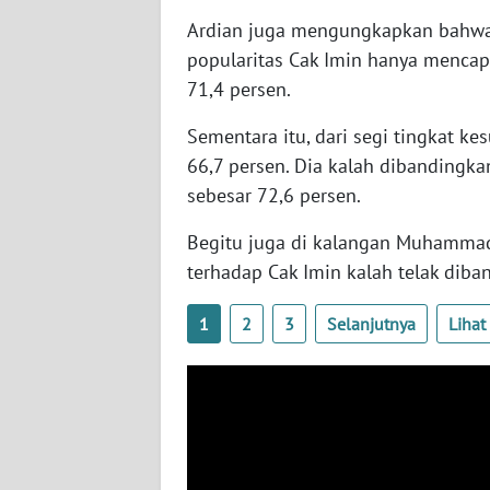
SERAMBI
Ardian juga mengungkapkan bahwa 
popularitas Cak Imin hanya menca
WN
71,4 persen.
JAMBI
Sementara itu, dari segi tingkat k
WN
66,7 persen. Dia kalah dibandingk
SULTRA
sebesar 72,6 persen.
WN
Begitu juga di kalangan Muhammadi
NTB
terhadap Cak Imin kalah telak diba
WN
1
2
3
Selanjutnya
Liha
SULTENG
WN
SULBAR
WN