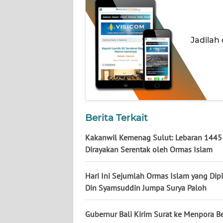
NUSANTARA
WN
Jadilah
JOGJA
WN
JATIM
WN
BALI
Berita Terkait
Kakanwil Kemenag Sulut: Lebaran 1445
WN
Dirayakan Serentak oleh Ormas Islam
KALBAR
Hari Ini Sejumlah Ormas Islam yang Dip
WN
KALTENG
Din Syamsuddin Jumpa Surya Paloh
WN
Gubernur Bali Kirim Surat ke Menpora Be