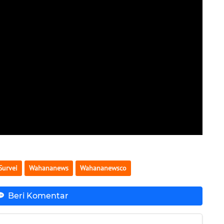
Survei
Wahananews
Wahananewsco
Beri Komentar