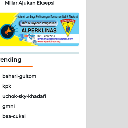
Miliar Ajukan Eksepsi
rending
bahari-gultom
kpk
uchok-sky-khadafi
gmni
bea-cukai