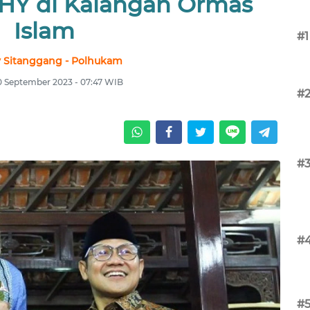
AHY di Kalangan Ormas
Islam
#1
 Sitanggang - Polhukam
0 September 2023 - 07:47 WIB
#
#
#
#