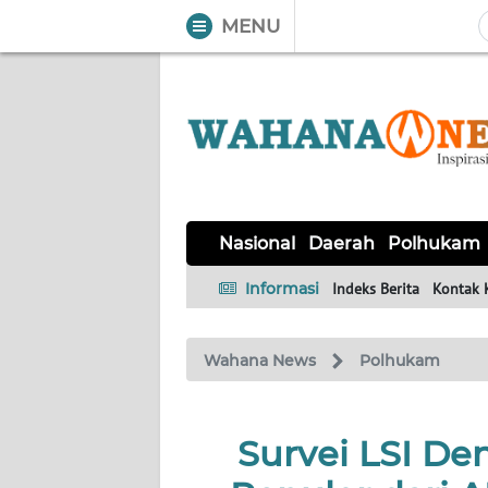
MENU
WAHANA
Tutup
TV
NASIONAL
DAERAH
POLHUKAM
KRIMINAL
EKUIN
SAINS-
KESEHATAN
INTERNASIONAL
Nasional
Daerah
Polhukam
TEKNO
Informasi
Indeks Berita
Kontak 
SERBA-
PENDIDIKAN
OLAHRAGA
OPINI
SERBI
Wahana News
Polhukam
EDITORIAL
Survei LSI De
Informasi