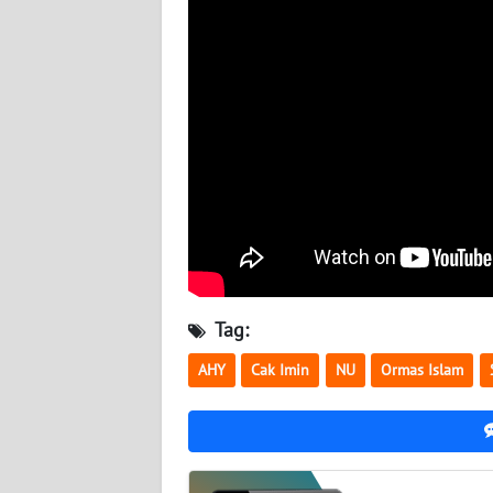
BABEL
WN
SUMBAR
WN
SUMSEL
WN
BENGKULU
WN
Tag:
LAMPUNG
AHY
Cak Imin
NU
Ormas Islam
WN
JATENG
WN