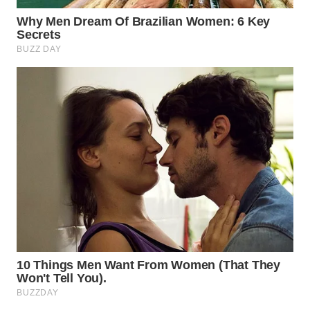
WN
NATUNA
WN
BINTAN
WN
MANDALIKA
WN
LIKUPANG
WN
LABUANBAJO
WN
BORNEO