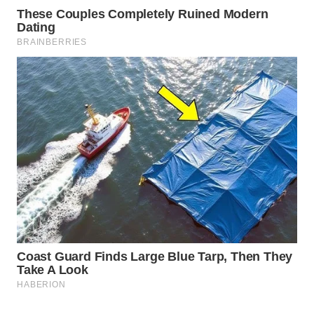
Wahana
Media
Group
WAHANA
NEWS
WAHANA
TANI
WAHANA
ADVOKAT
WAHANA
INFRASTRUKTUR
WAHANA
KONSUMEN