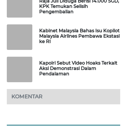
Raja Juli Diduga Berisi 14.000 SGD,
WAHANA
KPK Temukan Selisih
Pengembalian
DESA
WISATA
Kabinet Malaysia Bahas Isu Kopilot
LAPAK
Malaysia Airlines Pembawa Ekstasi
WAHANA
ke RI
Wahana
Network
Kapolri Sebut Video Hoaks Terkait
Aksi Demonstrasi Dalam
Pendalaman
KONSUMEN
LISTRIK
MASYARAKAT
KOMENTAR
KELISTRIKAN
WALINKI
ID