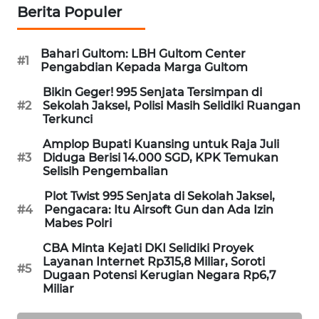
Berita Populer
MAWAKA
ID
Bahari Gultom: LBH Gultom Center
#1
Pengabdian Kepada Marga Gultom
MARTABAT
NET
Bikin Geger! 995 Senjata Tersimpan di
#2
Sekolah Jaksel, Polisi Masih Selidiki Ruangan
Terkunci
PLN
Amplop Bupati Kuansing untuk Raja Juli
WATCH
#3
Diduga Berisi 14.000 SGD, KPK Temukan
Selisih Pengembalian
MKLI
Plot Twist 995 Senjata di Sekolah Jaksel,
#4
Pengacara: Itu Airsoft Gun dan Ada Izin
LPKKI
Mabes Polri
CBA Minta Kejati DKI Selidiki Proyek
LKKI
Layanan Internet Rp315,8 Miliar, Soroti
#5
Dugaan Potensi Kerugian Negara Rp6,7
Miliar
KOPEKLIN