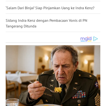
WN
‘Salam Dari Binjai’ Siap Pinjamkan Uang ke Indra Kenz?
NUSANTARA
Sidang Indra Kenz dengan Pembacaan Vonis di PN
WN
Tangerang Ditunda
JOGJA
WN
JATIM
WN
BALI
WN
KALBAR
WN
KALTENG