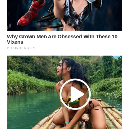
WN
PRIANGAN
TIMUR
WN
SEMARANG
WN
SOLO
WN
BOROBUDUR
WN
MADURA
WN
SURABAYA