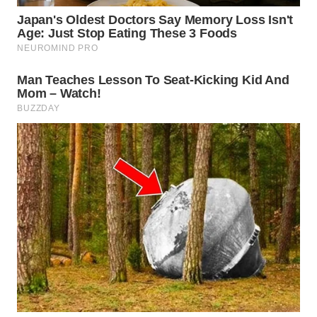
WN
KALTARA
WN
KALSEL
WN
KALTIM
WN
SULSEL
WN
GORONTALO
WN
SULUT