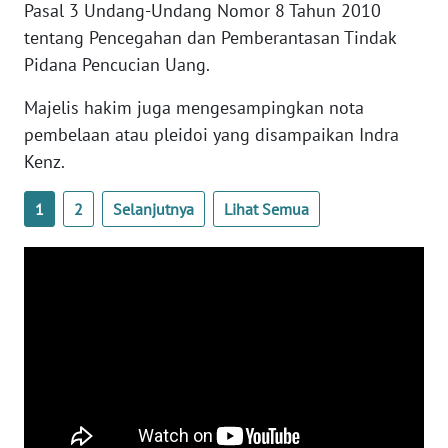
Pasal 3 Undang-Undang Nomor 8 Tahun 2010
WN
tentang Pencegahan dan Pemberantasan Tindak
BANTEN
Pidana Pencucian Uang.
WN
Majelis hakim juga mengesampingkan nota
NTT
pembelaan atau pleidoi yang disampaikan Indra
Kenz.
WN
KEPRI
1
2
Selanjutnya
Lihat Semua
WN
PAPUA
WN
PAPUA
BARAT
WN
RIAU