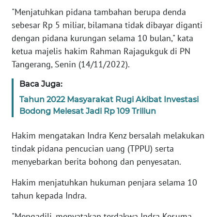
Informasi
"Menjatuhkan pidana tambahan berupa denda
sebesar Rp 5 miliar, bilamana tidak dibayar diganti
INDEKS
BERITA
dengan pidana kurungan selama 10 bulan," kata
ketua majelis hakim Rahman Rajagukguk di PN
KONTAK
Tangerang, Senin (14/11/2022).
KAMI
Baca Juga:
INFO
Tahun 2022 Masyarakat Rugi Akibat Investasi
IKLAN
Bodong Melesat Jadi Rp 109 Triliun
TENTANG
Hakim mengatakan Indra Kenz bersalah melakukan
KAMI
tindak pidana pencucian uang (TPPU) serta
menyebarkan berita bohong dan penyesatan.
PEDOMAN
MEDIA
Hakim menjatuhkan hukuman penjara selama 10
SIBER
tahun kepada Indra.
REDAKSI
"Mengadili, menyatakan terdakwa Indra Kesuma,