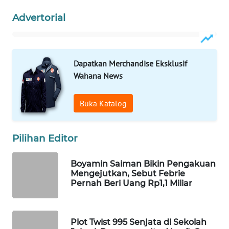
WAHANA
Advertorial
LISTRIK
WAHANA
Dapatkan Merchandise Eksklusif
TRAVEL
Wahana News
WAHANA
TV
Buka Katalog
WAHANANEWS
Pilihan Editor
ID
Boyamin Saiman Bikin Pengakuan
WAHANANEWS
Mengejutkan, Sebut Febrie
CO ID
Pernah Beri Uang Rp1,1 Miliar
WAHANANEWS
NET
Plot Twist 995 Senjata di Sekolah