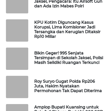
Jaksel, Pengacara: Itu Airsoft Gun
dan Ada Izin Mabes Polri
WAHANA
SPORT
KPU Kotim Diguncang Kasus
WAHANA
Korupsi, Lima Komisioner Jadi
UMKM
Tersangka dan Kerugian Ditaksir
Rp10 Miliar
WAHANA
SELEB
Bikin Geger! 995 Senjata
Tersimpan di Sekolah Jaksel, Polisi
WAHANA
Masih Selidiki Ruangan Terkunci
PERSONA
WAHANA
Roy Suryo Gugat Polda Rp206
OTOMOTIF
Juta, Hakim Nyatakan
Permohonan Tak Dapat Diterima
WAHANA
HEALTH
Amplop Bupati Kuansing untuk