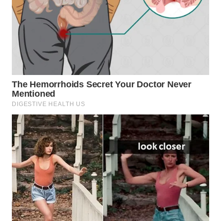
TAPANULI
TENGAH
WN DELI
SERDANG
WN
TEBING
TINGGI
WN
PAKPAK
WN
KARAWANG
WN
BEKASI