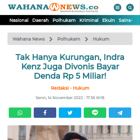
Nasional
Daerah
Polhukam
Kriminal
Ekuin
Sains-Te
WAHANA
Tutup
TV
Wahana News
Polhukam
Hukum
NASIONAL
Tak Hanya Kurungan, Indra
Kenz Juga Divonis Bayar
DAERAH
Denda Rp 5 Miliar!
Redaksi - Hukum
POLHUKAM
Senin, 14 November 2022 - 17:36 WIB
KRIMINAL
EKUIN