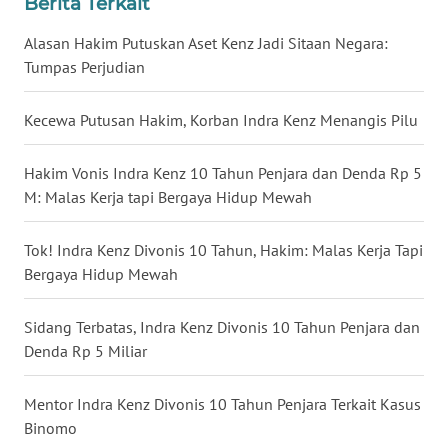
Berita Terkait
WN
Alasan Hakim Putuskan Aset Kenz Jadi Sitaan Negara:
BABEL
Tumpas Perjudian
WN
Kecewa Putusan Hakim, Korban Indra Kenz Menangis Pilu
SUMBAR
Hakim Vonis Indra Kenz 10 Tahun Penjara dan Denda Rp 5
WN
M: Malas Kerja tapi Bergaya Hidup Mewah
SUMSEL
Tok! Indra Kenz Divonis 10 Tahun, Hakim: Malas Kerja Tapi
WN
BENGKULU
Bergaya Hidup Mewah
WN
Sidang Terbatas, Indra Kenz Divonis 10 Tahun Penjara dan
LAMPUNG
Denda Rp 5 Miliar
WN
Mentor Indra Kenz Divonis 10 Tahun Penjara Terkait Kasus
JATENG
Binomo