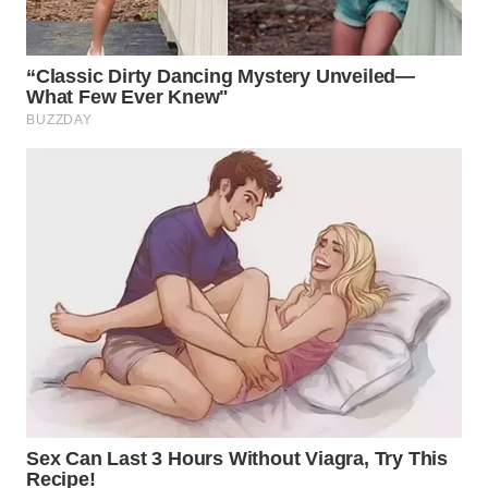
WN
BOGOR
WN
DEPOK
WN
TAPANULI
UTARA
WN
SAMOSIR
WN
PADANG
LAWAS