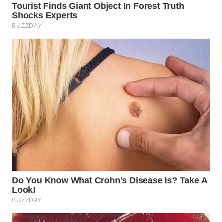
WN
MALUKU
WN
MALUT
WN
DAIRI
WN
DANAU
TOBA
WN
NIAS
WN
LANGKAT