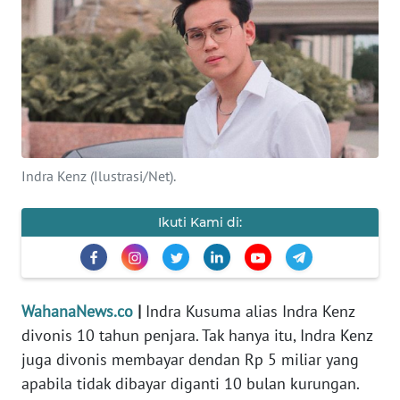
SAINS-TEKNO
KESEHATAN
INTERNASIONAL
SERBA-SERBI
Indra Kenz (Ilustrasi/Net).
PENDIDIKAN
Ikuti Kami di:
OLAHRAGA
OPINI
WahanaNews.co
|
Indra Kusuma alias Indra Kenz
divonis 10 tahun penjara. Tak hanya itu, Indra Kenz
juga divonis membayar dendan Rp 5 miliar yang
EDITORIAL
apabila tidak dibayar diganti 10 bulan kurungan.