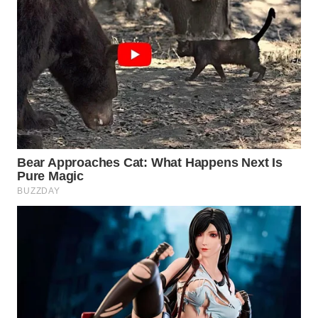
WN
INDRAMAYU
WN
KUNINGAN
WN
MAJALENGKA
WN
SUBANG
WN
SUKABUMI
WN
PURWAKARTA