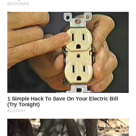
WN
SUMEDANG
WN
CIANJUR
WN
KEPULAUAN
SERIBU
WN
TANGERANG
WN
BINJAI
WN
CIREBON