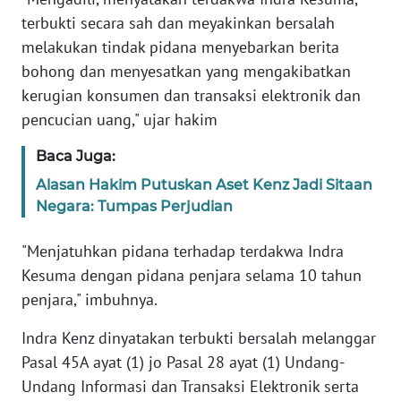
terbukti secara sah dan meyakinkan bersalah
KARIR
melakukan tindak pidana menyebarkan berita
bohong dan menyesatkan yang mengakibatkan
DISCLAIMER
kerugian konsumen dan transaksi elektronik dan
pencucian uang," ujar hakim
Wahana
News
Baca Juga:
Regional
Alasan Hakim Putuskan Aset Kenz Jadi Sitaan
Negara: Tumpas Perjudian
WN
SUMUT
"Menjatuhkan pidana terhadap terdakwa Indra
Kesuma dengan pidana penjara selama 10 tahun
WN
penjara," imbuhnya.
JAKARTA
Indra Kenz dinyatakan terbukti bersalah melanggar
WN
Pasal 45A ayat (1) jo Pasal 28 ayat (1) Undang-
JABAR
Undang Informasi dan Transaksi Elektronik serta